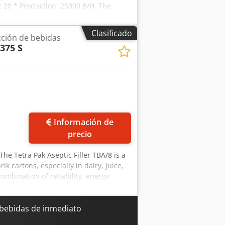
: 20 * Production: 25000 B/H. The
rew caps (for carbonated beverages or
tion of aluminum or plastic caps of
Clasificado
ción de bebidas
chet caps). The SIDEL cap orienting
375 S
 distribution. The machine effectively
gn makes it possible to orient caps
ir geometrical shape. The system is
1000 caps/min. for the "sports" type
or, thus eliminating the need to locate
Información de
precio
 The Tetra Pak Aseptic Filler TBA/8 is a
k cartons, especially in dairy, juice,
ombination of reliability, energy
ations: -Production capacity: up to 6,000
 -Filling system: Aseptic technology
roduction may vary depending on the
bebidas de inmediato