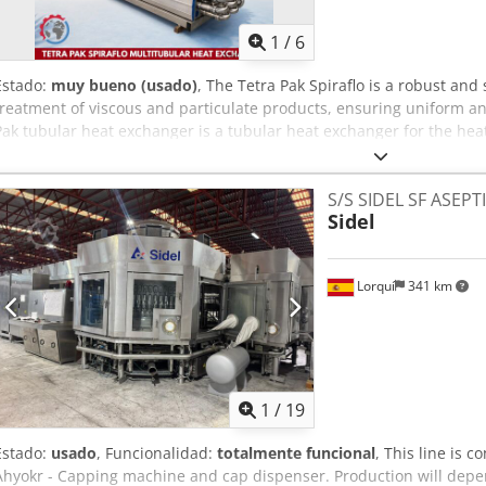
1
/
6
Estado:
muy bueno (usado)
, The Tetra Pak Spiraflo is a robust and 
treatment of viscous and particulate products, ensuring uniform an
Pak tubular heat exchanger is a tubular heat exchanger for the hea
processing line. Applications: High and low viscosity food products,
products with fibres or pulp. Features: - Floating protection system
S/S SIDEL SF ASEPTI
protection panels. - Product-to-product heat recovery. - Long floatin
Sidel
bar Djdpfx Ahszm U Nqeyskr - Test pressure (tubes): 64 bar - Volume
Lorquí
341 km
1
/
19
Estado:
usado
, Funcionalidad:
totalmente funcional
, This line is 
Ahyokr - Capping machine and cap dispenser. Production will depe