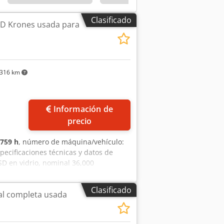
Clasificado
SD Krones usada para
316 km
Información de
precio
759 h
, número de máquina/vehículo:
ecificaciones técnicas y datos de
D en vidrio, nominal 36,000
as y 18 cabezales de taponado. Lista
fabricación: 2012Capacidad nominal:
Clasificado
al completa usada
envase: Botellas de vidrioAcabado de
s de enjuague: 90Válvulas de llenado:
trabajo: 759Datos eléctricos: 400/230