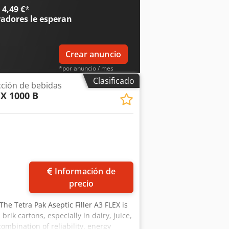
4,49 €
*
radores
le esperan
Crear anuncio
*por anuncio / mes
Clasificado
ción de bebidas
X 1000 B
Información de
precio
 The Tetra Pak Aseptic Filler A3 FLEX is
rik cartons, especially in dairy, juice,
ombination of reliability, energy