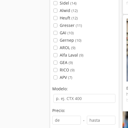
Sidel
(14)
Alwid
(12)
Heuft
(12)
Gresser
(11)
GAI
(10)
Gernep
(10)
AROL
(9)
Alfa Laval
(9)
GEA
(9)
RICO
(9)
APV
(7)
Modelo:
Precio:
-