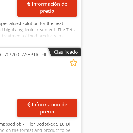
Información de
precio
specialised solution for the heat
d highly hygienic treatment. The Tetra
t treatment of food products in a
 with or without particles, and
. - Modular design. - Heat exchanger
Clasificado
C 70/20 C ASEPTIC FIL
g tubes. - Design pressure (tubes): 40
 (tubes): 336 L.
Información de
precio
composed of: - Filler Dodpfxex S Eu Dj
nd on the format and product to be