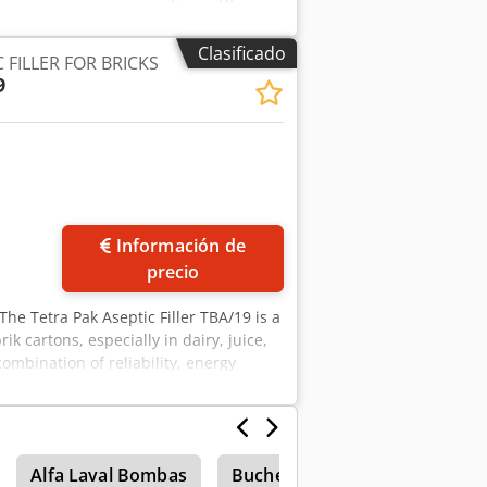
ations: -Production capacity: up to 6,000
Intuitive operator interface: Tetra Pak
Clasificado
 FILLER FOR BRICKS
9
Información de
precio
 The Tetra Pak Aseptic Filler TBA/19 is a
k cartons, especially in dairy, juice,
ombination of reliability, energy
ations: -Production capacity: up to 6,000
nding on the format. Djdpfx Ahewn
Alfa Laval Bombas
Bucher Barredoras