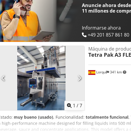
Anuncie ahora desde 
11 millones de comp
Informarse ahora
+49 201 857 861 80
Máquina de produc
Tetra Pak
A3 FLE
Lorquí
341 km
1
/
7
Estado:
muy bueno (usado)
, Funcionalidad:
totalmente funcional
,
a high-performance machine designed for filling liquids into 500 ml b
beverage, sauce and concentrate applications. This model offers a c