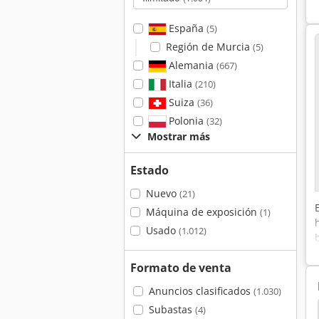
España
(5)
Región de Murcia
(5)
Alemania
(667)
Italia
(210)
Suiza
(36)
Polonia
(32)
Mostrar más
Estado
Nuevo
(21)
Máquina de exposición
(1)
Usado
(1.012)
Formato de venta
Anuncios clasificados
(1.030)
Subastas
mientas
Sartorius Filtros
Schmidt Barredoras
(4)