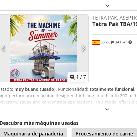
efficiency and production flexibility. Outstanding technical specific
containers per hour (bph) in 500 ml format. Dkodpfx Ahjw Hf Efsyjr -
TETRA PAK, ASEPTIC
touch panel. Output may vary depending on the format.
Tetra Pak
TBA/1
Lorquí
341 km
1
/
7
Estado:
muy bueno (usado)
, Funcionalidad:
totalmente funcional
,
high-performance machine designed for filling liquids into 200 ml bri
beverage, sauce and concentrate applications. This model offers a c
efficiency and production flexibility. Outstanding technical specific
containers per hour (bph) in 200 ml format. Output may vary depe
Iktsyekr
Descubra más máquinas usadas
Maquinaria de panadería
Procesamiento de carne