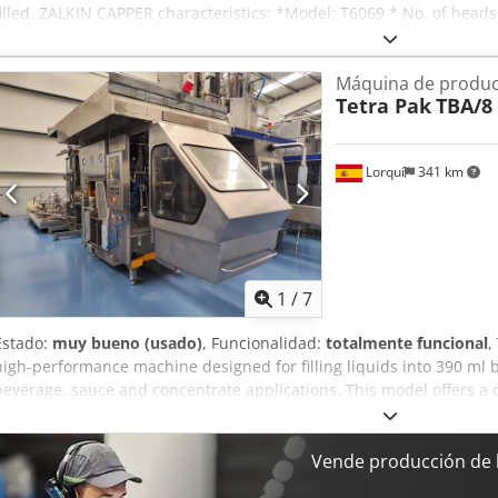
filled. ZALKIN CAPPER characteristics: *Model: T6069 * No. of heads
Zalkin capping machines are built for the crimping of aluminum sc
non-carbonated liquids). They can also be equipped for the applica
Máquina de produc
various types (aluminum or plastic pre-sealed caps, screw-on or rat
Tetra Pak
TBA/8 
distributor combines three functions in one: lifting, orientation and
orients the caps and optimizes the use of the floor space. This desi
from 20 mm to 120 mm diameter, plastic or metal, according to the
Lorquí
341 km
able to reach speeds of 2000 caps/min. for the classic formats and 
caps. The cap feeder is easily connected to the SIDEL cap air convey
the machine.
1
/
7
Estado:
muy bueno (usado)
, Funcionalidad:
totalmente funcional
,
high-performance machine designed for filling liquids into 390 ml bri
beverage, sauce and concentrate applications. This model offers a c
efficiency and production flexibility. Outstanding technical specific
containers per hour (bph) in 390 ml format. Dsdow Hf Awepfx Ahyekr
with electronic pre-expulsion valve and automatic level control. P
Vende producción de 
format.