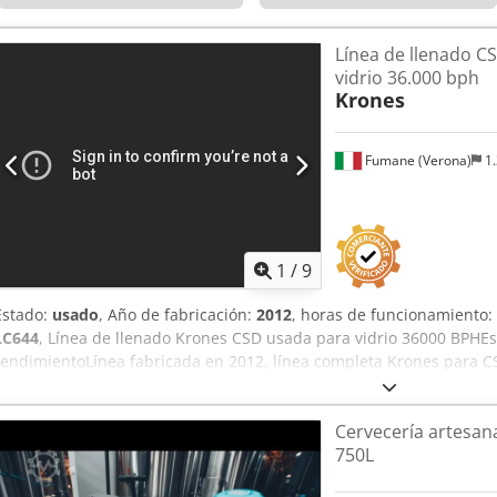
Línea de llenado C
vidrio 36.000 bph
Krones
Fumane (Verona)
1.
1
/
9
Estado:
usado
, Año de fabricación:
2012
, horas de funcionamiento:
LC644
, Línea de llenado Krones CSD usada para vidrio 36000 BPHEsp
rendimientoLínea fabricada en 2012, línea completa Krones para CS
bottles/hour en formato 1.0 L, con llenadora isobárica de 70 válvul
para operar y con 759 horas de trabajo.Fabricante: KronesAño de 
Cervecería artesan
36,000 bphTipo de producto: CSD (refrescos carbonatados)Tipo de 
750L
cuello de botella: 28 mmFormato de volumen: 1.0 LCabezas/boquilla
70 (llenadora isobárica para CSD)Cabezas de taponado: 18Horas de 