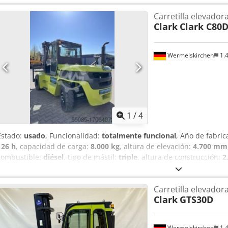
Carretilla elevadora
Clark
Clark C80
Wermelskirchen
1.
1
/
4
Estado:
usado
, Funcionalidad:
totalmente funcional
, Año de fabric
126 h
, capacidad de carga:
8.000 kg
, altura de elevación:
4.700 mm
combustible:
diésel
, tipo de mástil:
triple
, altura de construcción:
2
2.500 mm
, tipo de accionamiento:
Diesel
, Carretilla elevadora diés
Amsukrn Ej Uoa Estado técnico: Nuevo Neumáticos delanteros: Supe
Carretilla elevadora
Superelástico Cabina (totalmente equipada): cámara de visión tras
Clark
GTS30D
retrovisores (2 unidades); conducto de mangueras: doble; sin porta h
Wermelskirchen
1.