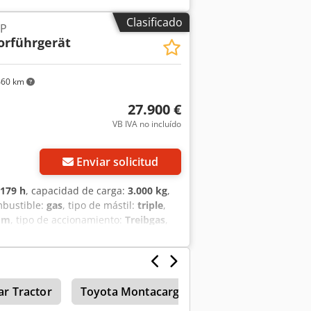
eros, tipo: Superelástico Neumáticos
Clasificado
LP
luminación similar a las normas StVZO,
orführgerät
460 km
27.900 €
VB IVA no incluído
Enviar solicitud
179 h
, capacidad de carga:
3.000 kg
,
mbustible:
gas
, tipo de mástil:
triple
,
mm
, tipo de accionamiento:
Treibgas
,
2500 - 4999 kg Tipo de mástil: Triplex
a Neumáticos delanteros, estado: 80-
os, estado: 80-100 % Alarma de marcha
oria amarilla, parabrisas y parte
ar Tractor
Toyota Montacargas
Toyota Tractor