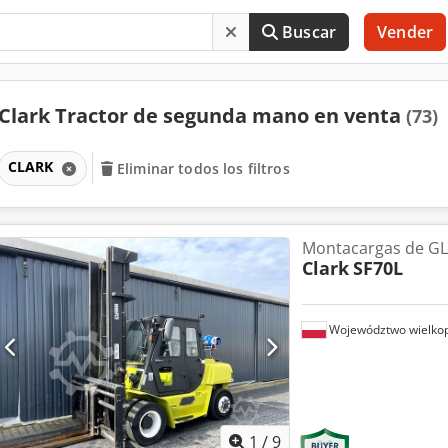
Buscar
Vender
Clark Tractor de segunda mano en venta
(73)
CLARK
Eliminar todos los filtros
Montacargas de G
Clark
SF70L
Województwo wielkop
1
/
9