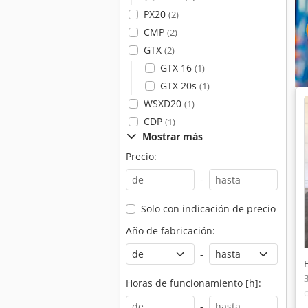
PX20
(2)
CMP
(2)
GTX
(2)
GTX 16
(1)
GTX 20s
(1)
WSXD20
(1)
CDP
(1)
Mostrar más
Precio:
-
Solo con indicación de precio
Año de fabricación:
-
Horas de funcionamiento [h]:
-