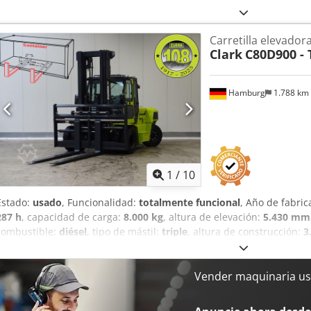
Carretilla elevadora
Clark
C80D900 -
Hamburg
1.788 km
1
/
10
Estado:
usado
, Funcionalidad:
totalmente funcional
, Año de fabric
287 h
, capacidad de carga:
8.000 kg
, altura de elevación:
5.430 mm
combustible:
diésel
, tipo de mástil:
triple
, altura de construcción:
3
2.380 mm
, longitud de la horquilla:
2.500 mm
, peso en vacío:
13.21
accionamiento:
Diesel
, ancho de construcción:
2.210 mm
, Carretil
Usha Punto de carga: 900 Anchura de las horquillas: 180 mm Espeso
Vender maquinaria us
mástil: Triplex Estado: Lista para el servicio y completamente func
neumáticos delanteros: Súper elástico Tamaño de neumáticos delan