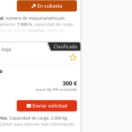
En subasta
al
, número de máquina/vehículo:
namiento:
7.005 h
, capacidad de carga:
 tipo de mástil:
Simplex
, altura de
a al mejor postor! DETALLES TÉCNICOS
 mm DETALLES DE LA MÁQUINA Tipo de
Clasificado
a baja
 Gasolina Altura total: 3.600 mm
illas Chodpfx Aozrgcyom Uoa
300 €
precio fijo IVA no incluído
Enviar solicitud
rico
, Capacidad de carga: 2.000 kg.
Center para obtener más información.