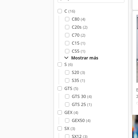
C
(16)
C80
(4)
C20s
(2)
C70
(2)
C15
(1)
C55
(1)
Mostrar más
S
(6)
S20
(3)
S35
(1)
GTS
(5)
GTS 30
(4)
GTS 25
(1)
GEX
(4)
GEX50
(4)
SX
(3)
SX12
(3)