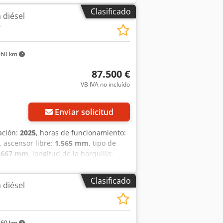
Clasificado
 diésel
D
460 km
87.500 €
VB IVA no incluído
Enviar solicitud
ación:
2025
, horas de funcionamiento:
, ascensor libre:
1.565 mm
, tipo de
.667 mm
, longitud de la horquilla:
el Tipo de mástil: Triplex Chsdpfx
relástico Neumáticos traseros:
Clasificado
 diésel
era, radio/reproductor de CD/MP3;
orquillas; luz giratoria (amarilla) LED.
460 km