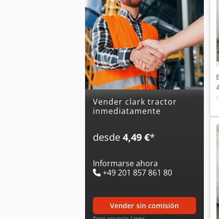
Vender clark tractor
inmediatamente
desde
4,49 €
*
Informarse ahora
+49 201 857 861 80
vender sin comisión
*por anuncio / mes