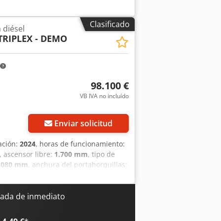
Clasificado
 diésel
 TRIPLEX - DEMO
98.100 €
VB IVA no incluído
Enviar solicitud
ación:
2024
, horas de funcionamiento:
, ascensor libre:
1.700 mm
, tipo de
.080 mm
, anchura del portahorquillas:
5 kg
, longitud total:
4.100 mm
, tipo de
la elevadora diésel Cjdezrqpqjpfx Am
r de las horquillas: 70 mm Tipo de
ada de inmediato
ional Estado técnico: Muy bueno Tipo de
teros: 8.25-15 Tipo de neumáticos