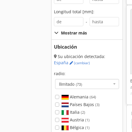
Longitud total [mm]:
-
Mostrar más
Ubicación
Su ubicación detectada:
España
(cambiar)
radio:
Ilimitado
(73)
Alemania
(64)
Países Bajos
(3)
Italia
(2)
Austria
(1)
ta Montacargas
Toyota Tractor
Linde Tractor
Bélgica
(1)