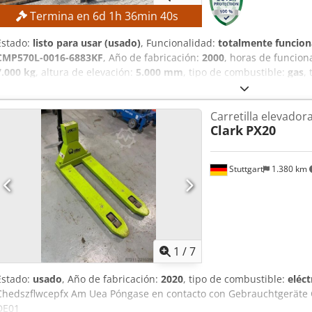
Termina en
6
d
1
h
36
min
39
s
Estado:
listo para usar (usado)
, Funcionalidad:
totalmente funcion
CMP570L-0016-6883KF
, Año de fabricación:
2000
, horas de funcio
7.000 kg
, altura de elevación:
5.000 mm
, tipo de combustible:
gas
,
construcción:
3.600 mm
, Sin precio mínimo: ¡garantizamos la vent
Capacidad de carga: 7.000 kg Altura máxima de elevación: 5.000
Carretilla elevador
mástil: Sencillo Clase ISO: 4 (5.000–10.000 kg) Tipo de transmisión:
Clark
PX20
EQUIPAMIENTO Desplazador lateral Dispositivo de ajuste de horqu
Calefacción Cabina completa Referencia externa: SL13276SP
Stuttgart
1.380 km
1
/
7
Estado:
usado
, Año de fabricación:
2020
, tipo de combustible:
eléct
Chedszflwcepfx Am Uea Póngase en contacto con Gebrauchtgeräte 
DE01