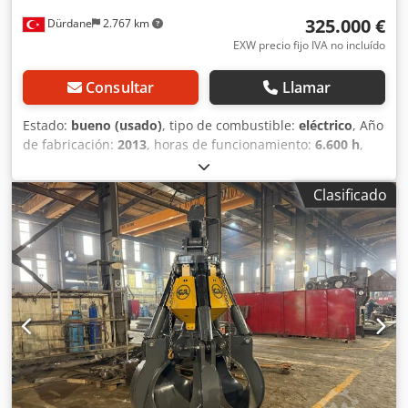
325.000 €
Dürdane
2.767 km
EXW precio fijo IVA no incluído
Consultar
Llamar
Estado:
bueno (usado)
, tipo de combustible:
eléctrico
, Año
de fabricación:
2013
, horas de funcionamiento:
6.600 h
,
número de máquina/vehículo:
83851483
, Equipamiento:
grúa
, Manipulador de materiales para puertos, totalmente
Clasificado
funcional, en muy buen estado. Se aceptan inspecciones
in situ. Dcedpsvwbdyefx Amrek También está disponible
otro 835 R (año modelo 2011 con 10600 horas).