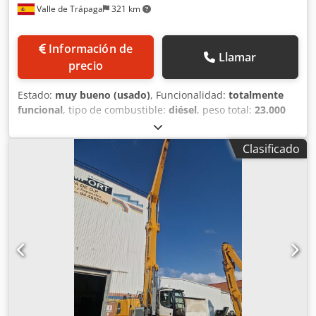
Valle de Trápaga
321 km
Información de
Llamar
precio
Estado:
muy bueno (usado)
, Funcionalidad:
totalmente
funcional
, tipo de combustible:
diésel
, peso total:
23.000
kg
, Año de fabricación:
2019
, horas de funcionamiento:
9.563 h
, LIEBHERR LH22M. AÑO: 2019.HORAS: 9563.
Clasificado
CABINA HIDRAULICA. CUATRO GATOS. RUEDAS MACIZAS.
PLUMA INDUSTRIAL 5 METROS. BALANCIN INDUSTRIAL 4
METROS CON BOTELLA PARA IMPLEMENTOS. CON PINZA
PARA ESCOLLERA. CERTIFICADO CE. EXCELENTE ESTADO
Dodpfx Amjyh N Tforock