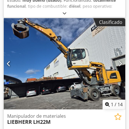
Estado:
muy bueno (usado)
, Funcionalidad:
totalmente
funcional
, tipo de combustible:
diésel
, peso operativo:
24.600 kg
, Año de fabricación:
2016
, horas de
funcionamiento:
11.622 h
, LIEBHERR LH24M HOURS: 11622.
Clasificado
WEIGHT 24600 KGS. ENIGNE LIEBHERR 105W.INDUSTRIAL
BOOM 6.10M., INDUSTRIAL STICK 4.50m., HYDRAULIC
CABIN, SOLID TYRES, FOUR OUTRIGGERS, CABIN GRILL, CE
CERTITICATE, VERY GOOD CONDITION. Dodpfoy U Huwsx
Amrjck
1
/
14
Manipulador de materiales
LIEBHERR
LH22M