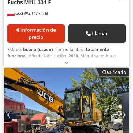
Fuchs
MHL 331 F
de cabina, 2 unidades, LED 1300 lúmenes Baliza rotativa
de advertencia en cabina, 1 unidad Filtro de derivación
Gucin
2.148 km
Liebherr
Información de
Llamar
precio
Estado:
bueno (usado)
, Funcionalidad:
totalmente
funcional
, Año de fabricación:
2018
, Máquina en buen
estado técnico y lista para su uso; disponible de
inmediato; amplia selección de accesorios disponibles.
Clasificado
Dcjdpfx Amozgdkqorjk