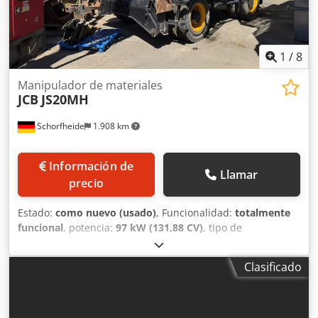
1
/
8
Manipulador de materiales
JCB
JS20MH
Schorfheide
1.908 km
Información de
Llamar
precio
Estado:
como nuevo (usado)
, Funcionalidad:
totalmente
funcional
, potencia:
97 kW (131,88 CV)
, tipo de
combustible:
diésel
, color:
amarillo
, peso total:
22.950 kg
,
Año de fabricación:
2024
, horas de funcionamiento:
500 h
,
Clasificado
Equipamiento:
aire acondicionado, cabina
, Máquina
manipuladora de materiales JCB JS 20 MH IndustryPLUS
con motor diésel JCB DieselMax de 4 cilindros turbo
Cilindrada de 4,8 l con 97 kW (130 CV) Norma de emisiones