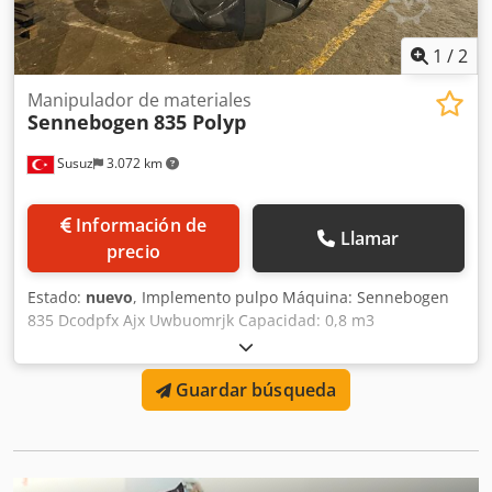
1
/
2
Manipulador de materiales
Sennebogen
835 Polyp
Susuz
3.072 km
Información de
Llamar
precio
Estado:
nuevo
, Implemento pulpo Máquina: Sennebogen
835 Dcodpfx Ajx Uwbuomrjk Capacidad: 0,8 m3
Guardar búsqueda