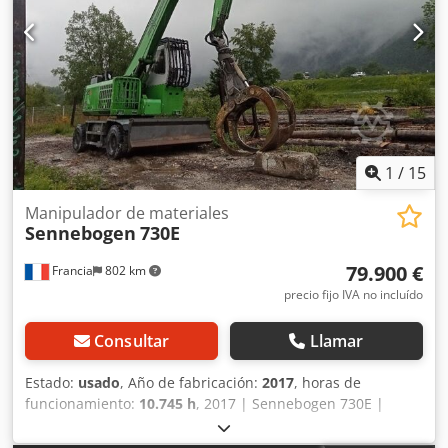
1
/
15
Manipulador de materiales
Sennebogen
730E
79.900 €
Francia
802 km
precio fijo IVA no incluído
Consultar
Llamar
Estado:
usado
, Año de fabricación:
2017
, horas de
funcionamiento:
10.745 h
, 2017 | Sennebogen 730E |
Manipuladora de materiales usada | 10.745 horas 📍
Ubicación: Francia 🚛 Entrega disponible a su destino –