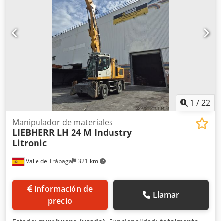
1
/
22
Manipulador de materiales
LIEBHERR
LH 24 M Industry
Litronic
Valle de Trápaga
321 km
Información de
Llamar
precio