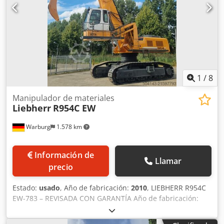
1
/
8
Manipulador de materiales
Liebherr
R954C EW
Warburg
1.578 km
Información de
Llamar
precio
Estado:
usado
, Año de fabricación:
2010
, LIEBHERR R954C
EW-783 – REVISADA CON GARANTÍA Año de fabricación:
2010 Motor: LIEBHERR TIER 3 Dcjdpfx Ameyxdxbsrsk Peso
operativo: 69.000 kg Protección reforzada del bastidor