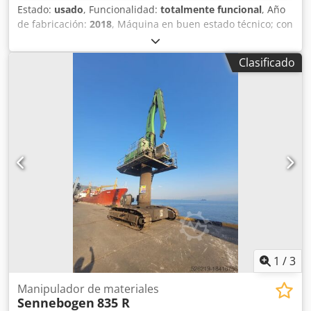
Estado:
usado
, Funcionalidad:
totalmente funcional
, Año
de fabricación:
2018
, Máquina en buen estado técnico; con
generador; disponible de inmediato; gran variedad de
implementos adicionales disponibles. Dcsdpfxsy Dtarj
Clasificado
Amrek
1
/
3
Manipulador de materiales
Sennebogen
835 R