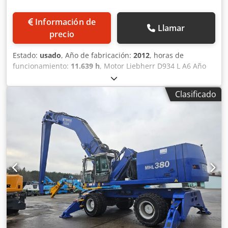
Información de
Llamar
precio
Estado:
usado
, Año de fabricación:
2012
, horas de
funcionamiento:
11.639 h
, Motor Liebherr D934 L A6 Año
de fabricación 2012 Horas de funcionamiento 11.639 Djdey
Hr Nqspfx Amrjck 8 neumáticos macizos 12.00-20 4x
Clasificado
estabilizadores con protección para vástago de pistón
Lubricación central automática Aire acondicionado Asiento
neumático Cabina ajustable hidráulicamente Radio Rejilla
de protección delantera Rejilla de protección en el techo
Focos adicionales Cámara trasera Brazo principal 8,60 m
Brazo secundario 7,5 m Válvulas de seguridad contra
rotura de tuberías para cilindros de elevación y brazo
Ventilador reversible Bomba principal reacondicionada, 0
horas Diversos ganchos disponibles bajo consulta