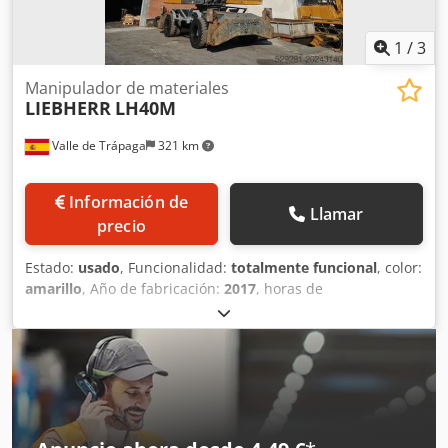
1
/
3
Manipulador de materiales
LIEBHERR
LH40M
Valle de Trápaga
321 km
Información de
Llamar
precio
Estado:
usado
, Funcionalidad:
totalmente funcional
, color:
amarillo
, Año de fabricación:
2017
, horas de
funcionamiento:
13.450 h
, LIEBHERR LH40M. AÑO:201.
HORAS: 13450. CUATRO GATOS. RUEDAS MACIZAS. CABINA
HIDRAULICA. PLUMA INDUSTRIAL 9.10 M. BALANCIN
INDUSTRIAL 7.50 M. CERTIFICADO CE. MUY BUEN ESTADO
Dcedpfxjxl E Afj Amrek