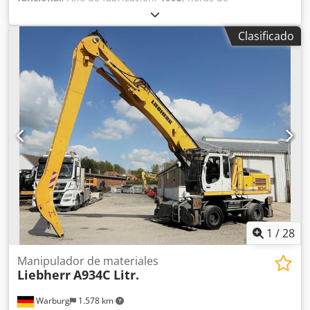
funcionamiento:
7.059 h
, En venta: Excavadora HANSA APZ
531 A pesar de su antigüedad, la excavadora se encuentra
Clasificado
en buenas condiciones técnicas: todas las funciones están
operativas. • Horas de funcionamiento: 7059 • Utilizada
únicamente en Alemania • Diseñada para excavaciones de
precisión • Con brazo extensible telescópico
Dcodpezmagnefx Amrjk Al reemplazar la cuchara de
excavación por una cuchara de pinza (de concha), la
excavadora se vuelve muy adecuada para clasificar
diversos materiales y realizar una preselección de
diferentes tipos de residuos. Es muy compacta e ideal para
su uso en interiores.
1
/
28
Manipulador de materiales
Liebherr
A934C Litr.
Warburg
1.578 km