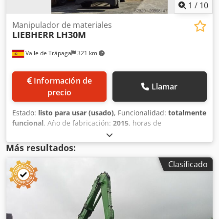
1
/
10
Manipulador de materiales
LIEBHERR
LH30M
Valle de Trápaga
321 km
Información de
Llamar
precio
Estado:
listo para usar (usado)
, Funcionalidad:
totalmente
funcional
, Año de fabricación:
2015
, horas de
funcionamiento:
15.080 h
, Liebherr LH30. Año: 2015.
Horas:: 15.090. Pluma industrial 6.80 m. Balancín industrial
Más resultados:
de 5 m. con botella delantera. Cuatro gatos. Ruedas
Clasificado
macizas. Certificado CE. Buen estado. Djdpfx Amsya
Iadjrock