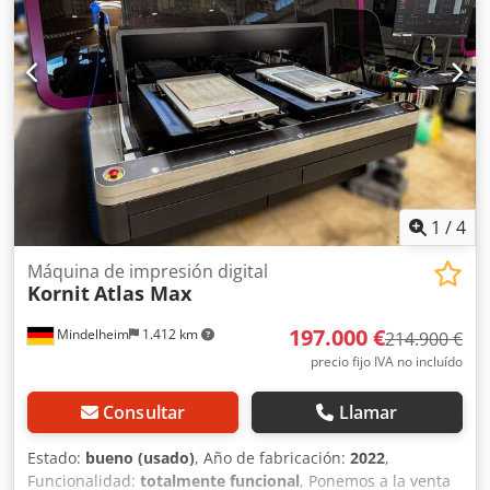
1
/
4
Máquina de impresión digital
Kornit
Atlas Max
197.000 €
Mindelheim
1.412 km
214.900 €
precio fijo IVA no incluído
Consultar
Llamar
Estado:
bueno (usado)
, Año de fabricación:
2022
,
Funcionalidad:
totalmente funcional
, Ponemos a la venta