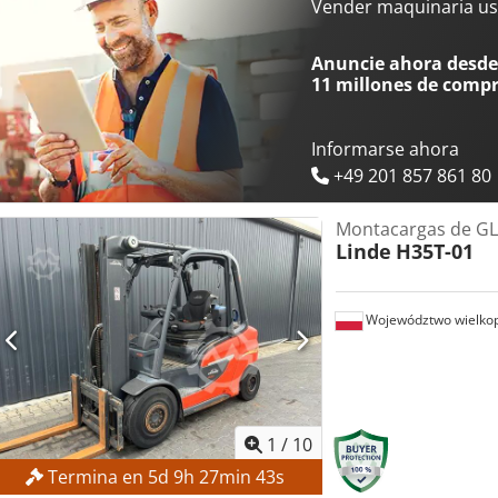
DETALLES DE LA MÁQUINA Tipo de combustible: diésel Tipo de mástil
Vender maquinaria us
Altura total: 2.377 mm EQUIPAMIENTO Desplazador lateral 3.ª válvu
Anuncie ahora desde 
11 millones de comp
Informarse ahora
+49 201 857 861 80
Montacargas de G
Linde
H35T-01
Województwo wielkop
1
/
10
Termina en
5
d
9
h
27
min
42
s