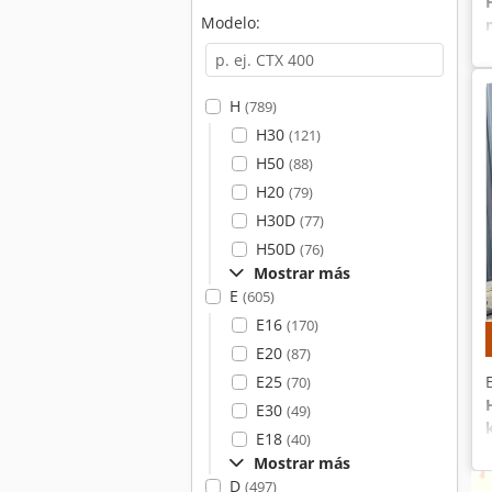
Modelo:
H
(789)
H30
(121)
H50
(88)
H20
(79)
H30D
(77)
H50D
(76)
Mostrar más
E
(605)
E16
(170)
E20
(87)
E25
(70)
E30
(49)
E18
(40)
Mostrar más
D
(497)