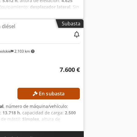
o:
5.612 h
, altura de elevación:
4.625
 Equipamiento:
desplazador lateral
, Sin
TALLES TÉCNICOS Altura de elevación:
0 mm DETALLES DE LA MÁQUINA Tipo de
Subasta
 diésel
e de la batería: 48 V Capacidad de la
612 h EQUIPAMIENTO Cabina Batería
70SP
olskie
2.103 km
7.600 €
En subasta
al
, número de máquina/vehículo:
o:
13.718 h
, capacidad de carga:
2.500
o de mástil:
Simplex
, altura de
 al precio más alto! DETALLES
ón: 3.450 mm Crsdpfx Agszrgbpodef