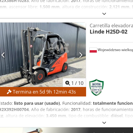
H2X386H10283
, Año de fabricación:
2017
, horas de funcionamient
mm
, ascensor libre:
1.500 mm
, altura de construcción:
2.121 mm
,
precio mínimo: ¡venta garantizada al precio de oferta más alto! DE
4.625 mm Altura total: 2.121 mm Altura de elevación libre: 1.50
Carretilla elevadora
mástil: mástil tríplex con elevación libre Cedpfjzrlwijx Agderf Voltaj
Linde
H25D-02
batería: 585 Ah Neumáticos: nuevos Horas de funcionamiento: 5.
Cargador de batería Desplazador lateral Referencia externa: SL113
Województwo wielkop
1
/
10
Termina en
5
d
9
h
12
min
42
s
Estado:
listo para usar (usado)
, Funcionalidad:
totalmente funcion
H2X392H00704
, Año de fabricación:
2017
, horas de funcionamient
kg
, altura de elevación:
3.450 mm
, tipo de combustible:
diésel
, tip
construcción:
2.377 mm
, Sin precio mínimo: ¡garantizamos la venta
TÉCNICOS Capacidad de carga: 2.500 kg Altura máxima de elevaci