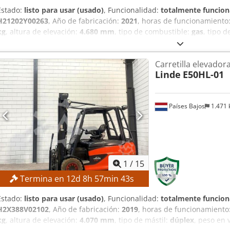
Estado:
listo para usar (usado)
, Funcionalidad:
totalmente funcion
H21202Y00263
, Año de fabricación:
2021
, horas de funcionamiento
kg
, altura de elevación:
4.680 mm
, tipo de combustible:
gas
, tipo d
¡garantizamos la venta al precio de oferta más alto! ESPECIFICACI
3.500 kg Altura de elevación: 4.680 mm Altura total: 2.179 mm DE
Carretilla elevador
Triplex Clase ISO: Clase ISO 3 (2.500–4.999 kg) Tipo de combustible
Linde
E50HL-01
EQUIPAMIENTO Credpfx Agszrgbijdjf Desplazador lateral Referenci
Países Bajos
1.471
1
/
15
Termina en
12
d
8
h
57
min
42
s
Estado:
listo para usar (usado)
, Funcionalidad:
totalmente funcion
H2X388V02102
, Año de fabricación:
2019
, horas de funcionamiento
kg
, altura de elevación:
4.070 mm
, tipo de mástil:
dúplex
, peso en 