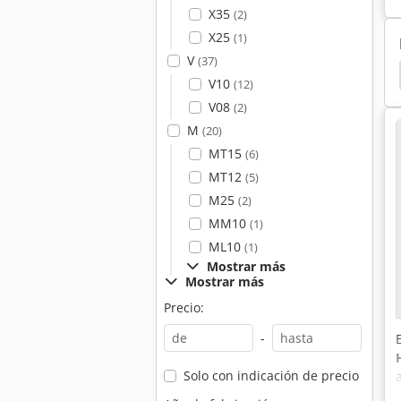
X35
(2)
X25
(1)
V
(37)
ta Montacargas
Toyota Tractor
Clark Tractor
V10
(12)
V08
(2)
M
(20)
MT15
(6)
MT12
(5)
M25
(2)
MM10
(1)
ML10
(1)
Mostrar más
Mostrar más
Precio:
-
Solo con indicación de precio