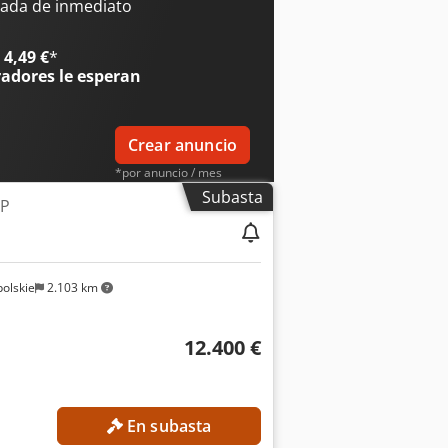
: simple Clase ISO: 2 (1.000–2.500 kg)
ada de inmediato
la Referencia externa: SL12069SP
4,49 €
*
radores
le esperan
Crear anuncio
*por anuncio / mes
Subasta
LP
olskie
2.103 km
12.400 €
En subasta