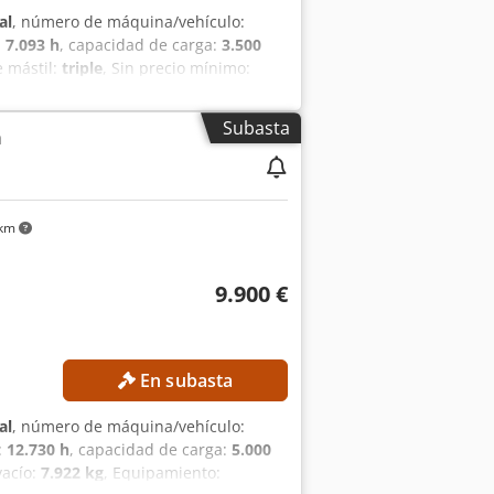
al
, número de máquina/vehículo:
:
7.093 h
, capacidad de carga:
3.500
e mástil:
triple
, Sin precio mínimo:
ONES TÉCNICAS Capacidad de carga:
TALLES DE LA MÁQUINA Tipo de mástil:
Subasta
a
: Gas Horas de funcionamiento: 7.093 h
a externa: SL13385SLO
 km
9.900 €
En subasta
al
, número de máquina/vehículo:
:
12.730 h
, capacidad de carga:
5.000
vacío:
7.922 kg
, Equipamiento: