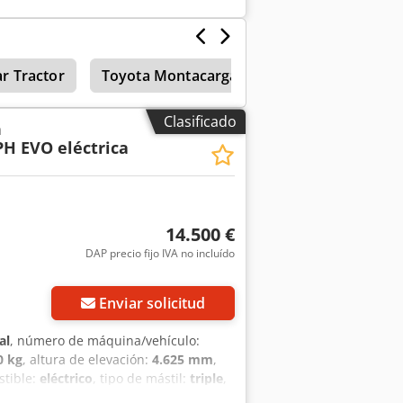
.000 kg Altura de elevación: 4.070
150 × 570 mm DETALLES DE LA MÁQUINA
tería: 2023 Capacidad de la batería:
e transporte (largo × ancho × alto):
r Tractor
Toyota Montacargas
Toyota Tractor
22 kg Número de ruedas: 4 Horas de
parador de horquillas de 4 posiciones
Clasificado
a
PH EVO eléctrica
14.500 €
DAP precio fijo IVA no incluído
Enviar solicitud
al
, número de máquina/vehículo:
0 kg
, altura de elevación:
4.625 mm
,
stible:
eléctrico
, tipo de mástil:
triple
,
abricante de baterías:
Hoppecke
,