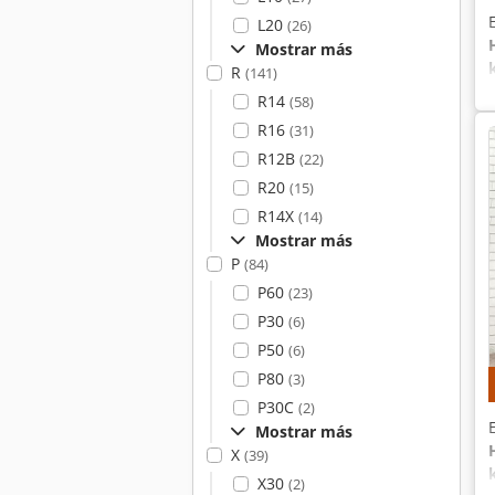
L20
(26)
Mostrar más
R
(141)
R14
(58)
R16
(31)
R12B
(22)
R20
(15)
R14X
(14)
Mostrar más
P
(84)
P60
(23)
P30
(6)
P50
(6)
P80
(3)
P30C
(2)
Mostrar más
X
(39)
X30
(2)