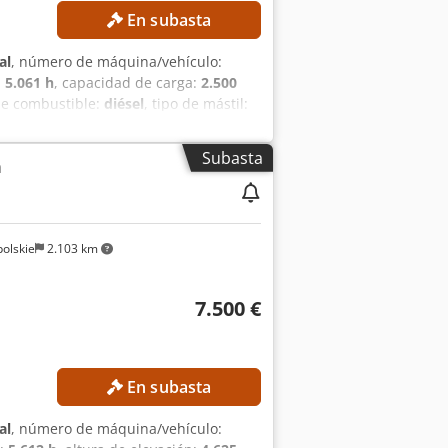
En subasta
al
, número de máquina/vehículo:
:
5.061 h
, capacidad de carga:
2.500
 de combustible:
diésel
, tipo de mástil:
tizamos la venta al precio de oferta
 Centro de gravedad de la carga: 500
Subasta
a
: 1.394 mm Tipo de mástil: tríplex
antero: neumático superelástico, negro
 de los neumáticos: 70 % DETALLES DE
0 h Potencia del motor: 45 kW Peso
olskie
2.103 km
 Control con un solo pedal - 3 focos
7.500 €
En subasta
al
, número de máquina/vehículo: