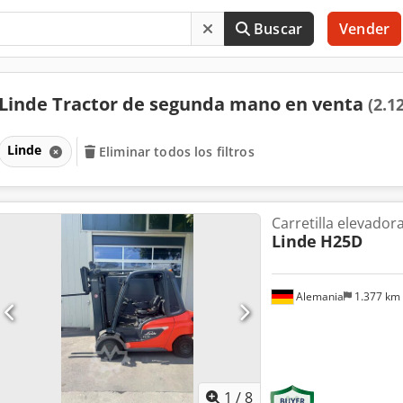
Buscar
Vender
Linde Tractor de segunda mano en venta
(2.1
Linde
Eliminar todos los filtros
Carretilla elevador
Linde
H25D
Alemania
1.377 km
1
/
8