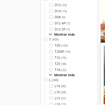
D12
(23)
D14
(10)
D08
(9)
D12 AP
(7)
D12 SP
(7)
Mostrar más
T
(459)
T20
(150)
T20AP
(74)
T16
(70)
T25
(58)
T18
(22)
Mostrar más
L
(288)
L14
(80)
L16
(58)
L12
(51)
L10
(27)