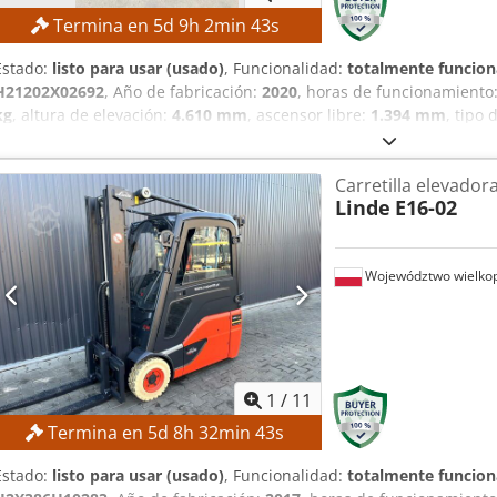
Termina en
5
d
9
h
2
min
42
s
Estado:
listo para usar (usado)
, Funcionalidad:
totalmente funcion
H21202X02692
, Año de fabricación:
2020
, horas de funcionamiento
kg
, altura de elevación:
4.610 mm
, ascensor libre:
1.394 mm
, tipo
triple
, altura de construcción:
2.134 mm
, Sin precio mínimo: ¡garan
más alto! ESPECIFICACIONES TÉCNICAS Capacidad de carga: 2.500 kg
Carretilla elevador
mm Altura máxima de elevación: 4.610 mm Altura de elevación libre
Linde
E16-02
Cedpfezpyibsx Agdjrf Altura total: 2.134 mm Tipo de neumático del
Tipo de neumático trasero: neumático superelástico, negro Estado
LA MÁQUINA Tipo de motor: diésel Horas de funcionamiento: 5.061,
Województwo wielkop
propio: 4.648 kg EQUIPAMIENTO - Iluminación - Desplazador lateral -
de trabajo LED
1
/
11
Termina en
5
d
8
h
32
min
42
s
Estado:
listo para usar (usado)
, Funcionalidad:
totalmente funcion