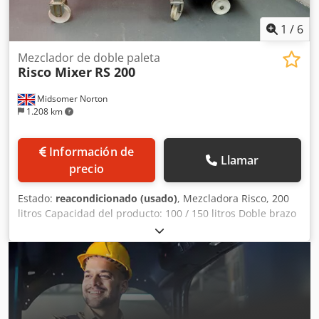
1
/
6
Mezclador de doble paleta
Risco Mixer
RS 200
Midsomer Norton
1.208 km
Información de
Llamar
precio
Estado:
reacondicionado (usado)
, Mezcladora Risco, 200
litros Capacidad del producto: 100 / 150 litros Doble brazo
de mezcla con paletas Dcsdpfx Akjzmaahecok Descarga a
través de una puerta lateral Brazos de mezcla con
movimiento hacia adelante y hacia atrás Estado:
reacondicionada