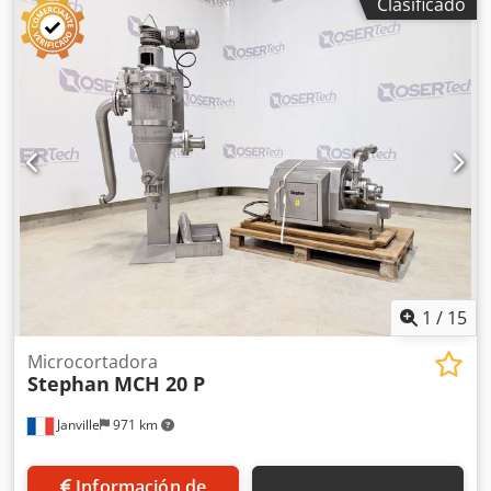
Clasificado
estado de funcionamiento, lista para usar.
1
/
15
Microcortadora
Stephan
MCH 20 P
Janville
971 km
Información de