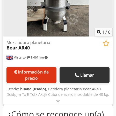
1
/
6
Mezcladora planetaria
Bear
AR40
Misterton
1.461 km
Información de
Llamar
precio
Estado:
bueno (usado)
, Batidora planetaria Bear AR40
Dcjdpjm Tx E Tofx Akcjk Cuba de acero inoxidable de 40 kg,
velocidad variable, rejilla protectora de acero inoxidable,
con batidor, gancho amasador y accesorio batidor, 3Ph
¿Cómo se reconoce un(a)