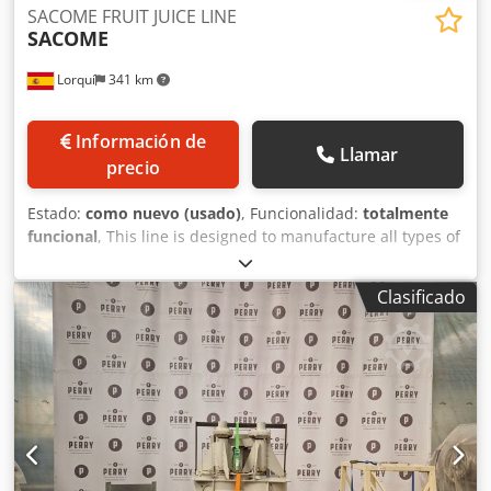
SACOME FRUIT JUICE LINE
SACOME
Lorquí
341 km
Información de
Llamar
precio
Estado:
como nuevo (usado)
, Funcionalidad:
totalmente
funcional
, This line is designed to manufacture all types of
juices and compotes. The line is designed for continuous
production of the final product, variable up to 2,500 l/h for
Clasificado
juices and up to a maximum of approximately 700 l/h for
apple compote. For products with a viscosity between
juices and compotes (purees), production will be between
approximately 700 and 1,500 l/h. The line is designed to
work with a wide range of products: pomegranate juice,
apple compote, etc. The processing line can heat the
selected flow rate from a variable temperature between
30°C/50°C (20°C in the case of juices) to a pasteurisation
temperature of up to 95°C and then cool it to the pouch