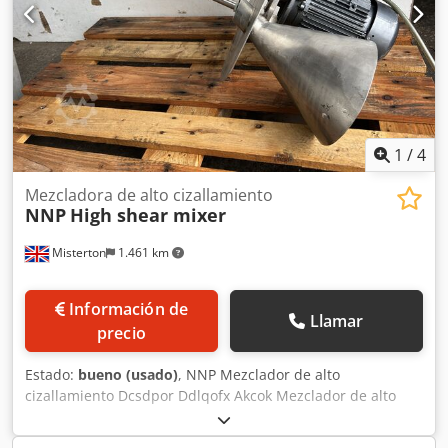
1
/
4
Mezcladora de alto cizallamiento
NNP
High shear mixer
Misterton
1.461 km
Información de
Llamar
precio
Estado:
bueno (usado)
, NNP Mezclador de alto
cizallamiento Dcsdpor Ddlqofx Akcok Mezclador de alto
cizallamiento inoxidable, se asienta sobre un recipiente
con tolva para añadir producto, longitud del eje 600mm,