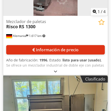
1
/
4
Mezclador de paletas
Risco
RS 1300
Alemania
1.617 km
Información de precio
Año de fabricación:
1996
, Estado:
listo para usar (usado)
,
Se ofrece un mezclador industrial de doble eje con paletas
Risco procedente de una granja avícola. Ejes de mezcla: 2,
volumen nominal del recipiente: 1300 l, capacidad máxima
Clasificado
de lote: aprox. 1300 kg, potencia del motor: 15 kW,
homogeneidad: casi 100 %, dimensiones de la máquina
(largo/ancho/alto): aprox. 2600 mm/1300 mm/1500 mm,
peso: aprox. 1550 kg. Incluye un dispositivo de elevación y
vuelco. Se proporciona documentación. Es posible realizar
una inspección in situ. Dsdpfx Akjznx Hpsceck