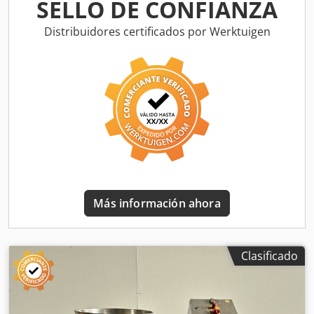
central, 3Ph
SELLO DE CONFIANZA
Distribuidores certificados por Werktuigen
Más información ahora
Clasificado