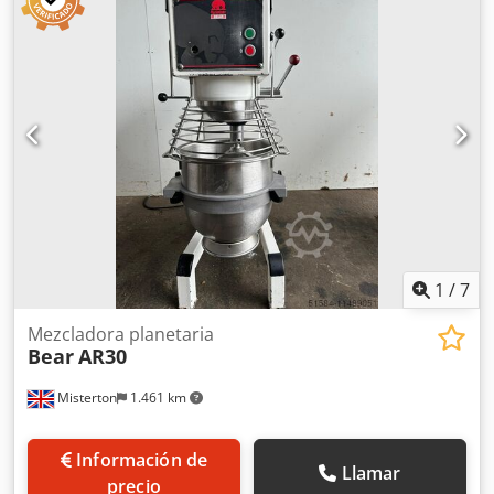
Accionamiento de la mezcladora: 7/9 kW, 380 V, 970/1475
rpm (accionamiento mediante caja de engranajes)
Dcsdpfewr Dhcex Akcok Accionamiento de la trituradora
gruesa: 5,5 kW, 380 V, 1475 rpm Incluye: puerta de
inspección lateral de 640 x 550 mm y panel de control
1
/
7
Mezcladora planetaria
Bear
AR30
Misterton
1.461 km
Información de
Llamar
precio