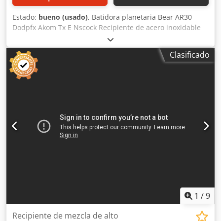
Estado:
bueno (usado)
, Batidora planetaria Bear AR30
Dodpfx Akom Tx E Nscock Recipiente de acero inoxidable
de 30 kg, velocidad variable, rejilla protectora de acero
inoxidable, con batidor, gancho amasador y accesorio
Clasificado
batidor, 3Ph
1
/
9
Recipiente de mezcla de alto