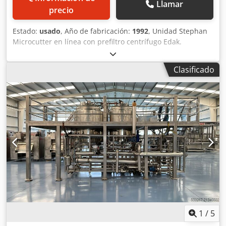
Llamar
precio
Estado:
usado
, Año de fabricación:
1992
, Unidad Stephan
Microcutter en línea con prefiltro centrífugo Edak.
Fabricante: Stephan Mikrocut Modelo: MCH 20 P Tipo:
Cortadora/emulsionadora en línea Año: 1992 Potencia: 15
Clasificado
kW Intensidad: 23 A Velocidad: 2925 RPM Producción: 3000
l/h Rotor-estator: una etapa Fabricante: EDAK Dcedsx R
Appjpfx Akcok Modelo: KSF 65 RH Tipo: Filtro centrífugo
Año: 1999 Material: Acero inoxidable Doble camisa Rotor Ø
150 x 350 mm
1
/
5