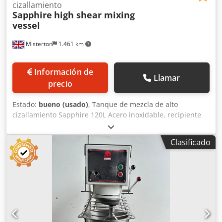
cizallamiento
Sapphire
high shear mixing
vessel
Misterton
1.461 km
Información de
Llamar
precio
Estado:
bueno (usado)
, Tanque de mezcla de alto
cizallamiento Sapphire 120L Acero inoxidable, recipiente
de mezcla de alto cizallamiento, mezclador de velocidad
variable, recipiente a presión, enchaquetado con ajustes
Clasificado
de temperatura ajustables, alto cizallamiento montado en
la parte inferior, descarga inferior central, móvil, 1Ph
Dcsdpfx Asrwz Rdokcjk