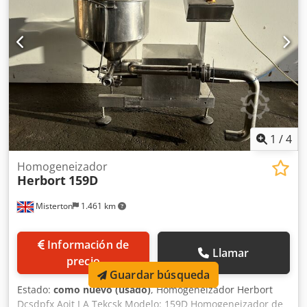
1
/
4
Homogeneizador
Herbort
159D
Misterton
1.461 km
Información de
Llamar
precio
Guardar búsqueda
Estado:
como nuevo (usado)
, Homogeneizador Herbort
Dcsdpfx Aoit I A Tekcsk Modelo: 159D Homogeneizador de