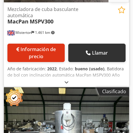
Mezcladora de cuba basculante
automática
MacPan
MSPV300
Misterton
1.461 km
Información de
Llamar
precio
Año de fabricación:
2022
, Estado:
bueno (usado)
, Batidora
de bol con inclinación automática MacPan MSPV300 Año
2022, bol y batidor de acero inoxidable, movimiento del bol
en ambos sentidos (directo e inverso), con temporizadores,
Clasificado
3 fases. Djdpfxozcg Hho Akcsck