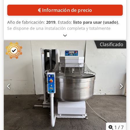
Información de precio
Año de fabricación:
2019
, Estado:
listo para usar (usado)
,
Se dispone de una instalación completa y totalmente
automatizada para el almacenamiento y la mezcla de
líquidos, diseñada para la producción de líquidos no
Clasificado
alcohólicos y no inflamables. Depósitos de acero
inoxidable: 2, volumen de cada depósito: 5 m³, volumen
total: 10 m³. Equipamiento: celdas de pesaje, bomba
dosificadora, agitadores, sistema de control y sensores de
nivel. La instalación ha sido utilizada muy poco y, por lo
tanto, se encuentra en un estado prácticamente como
nuevo. Se proporciona documentación. Es posible realizar
una visita in situ. Dcsdpfx Akozl U H Hscek
1
/
7