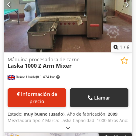
1
/
6
Máquina procesadora de carne
Laska
1000 Z Arm Mixer
Reino Unido
1.474 km
Información de
Llamar
precio
Estado:
muy bueno (usado)
, Año de fabricación:
2009
,
Mezcladora tipo Z Marca: Laska Capacidad: 1000 litros Año:
2009 Dsdpfxszl Ah Ej Akcock Doble eje, descarga por
inclinación Con elevador para contenedores En perfecto