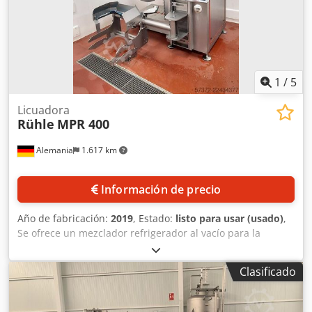
1
/
5
Licuadora
Rühle
MPR 400
Alemania
1.617 km
Información de precio
Año de fabricación:
2019
, Estado:
listo para usar (usado)
,
Se ofrece un mezclador refrigerador al vacío para la
industria alimentaria. Volumen del recipiente: 400 l,
capacidad máxima de llenado: 300 l, velocidad de rotación
Clasificado
del brazo de mezcla: 25 rpm, capacidad de carga del
elevador: 400 kg. Dimensiones de la máquina (X/Y/Z):
aproximadamente 1900 mm/2150 mm/1650 mm, peso: