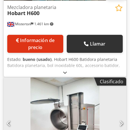
Mezcladora planetaria
Hobart
H600
Misterton
1.461 km
Información de
Llamar
precio
Estado:
bueno (usado)
, Hobart H600 Batidora planetaria
Batidora planetaria, bol inoxidable 60L, accesorio batidor,
velocidad variable, con temporizador, 3Ph Dcjdpfx
Aenxlwqokcjk
Clasificado