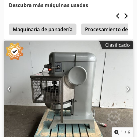
diámetro del cabezal de alto cizallamiento 120mm, 3Ph
Descubra más máquinas usadas
Maquinaria de panadería
Procesamiento de ca
Clasificado
1
/
6