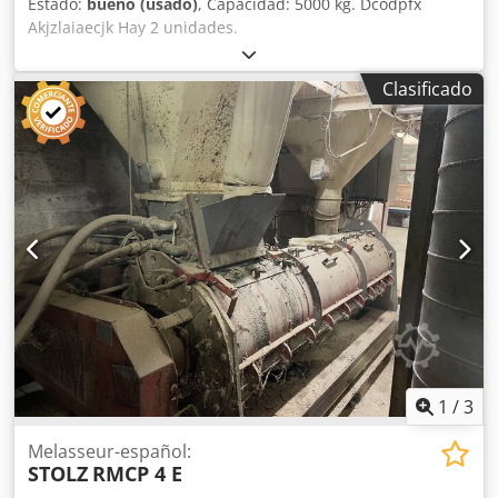
Estado:
bueno (usado)
, Capacidad: 5000 kg. Dcodpfx
Akjzlaiaecjk Hay 2 unidades.
Clasificado
1
/
3
Melasseur-español:
STOLZ
RMCP 4 E