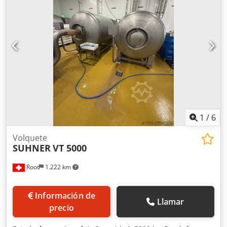
1
/
6
Volquete
SUHNER
VT 5000
Root
1.222 km
Información de
Llamar
precio