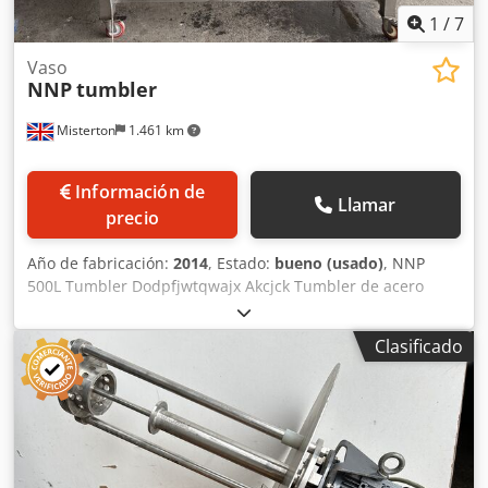
1
/
7
Vaso
NNP
tumbler
Misterton
1.461 km
Información de
Llamar
precio
Año de fabricación:
2014
, Estado:
bueno (usado)
, NNP
500L Tumbler Dodpfjwtqwajx Akcjck Tumbler de acero
inoxidable, 500L, en bastidor con jaula, protecciones de
seguridad, con puerta de descarga, trifásico.
Clasificado