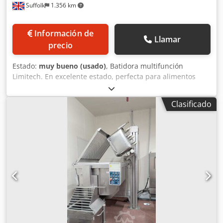
Suffolk
1.356 km
Información de
Llamar
precio
Estado:
muy bueno (usado)
, Batidora multifunción
Limitech. En excelente estado, perfecta para alimentos
infantiles, comidas preparadas, mayonesa, puré de
patatas, queso fundido, etc. Especificaciones completas a
Clasificado
seguir. Dcodpfx Aouyvfzekcsk