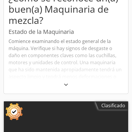
buen(a) Maquinaria de
mezcla?
Estado de la Maquinaria
Comience examinando el estado general de la
máquina. Verifique si hay signos de desgaste o
daño en componentes claves como las cuchillas,
motores y unidades de control. Una maquinaria
que ha sido mantenida apropiadamente tendrá un
aspecto limpio y tendrá menos deformaciones o
fallos estructurales.
Marca y Modelo
Investigue sobre las marcas y modelos que tienen
Clasificado
buena reputación en la industria por su
durabilidad y eficiencia. Maquinarias de fabricantes
reconocidos suelen tener una mejor garantía de