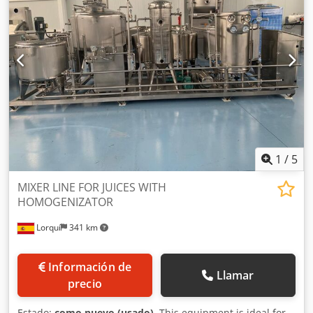
aproximadamente 1500 kg. Incluye un sistema integrado
de alimentación y elevación. Se dispone de
documentación. Es posible realizar una visita in situ.
Dedpfozpywlox Akcock
1
/
5
MIXER LINE FOR JUICES WITH
HOMOGENIZATOR
Lorquí
341 km
Información de
Llamar
precio
Estado:
como nuevo (usado)
, This equipment is ideal for