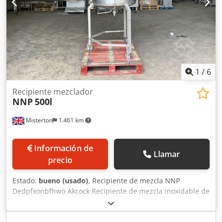
1
/
6
Recipiente mezclador
NNP
500l
Misterton
1.461 km
Información de
Llamar
precio
Estado:
bueno (usado)
, Recipiente de mezcla NNP
Dedpfxonbfhwo Akcock Recipiente de mezcla inoxidable de
500l, enchaquetado, motor montado en la parte superior
con superficie de agitación y raspado, descarga inferior