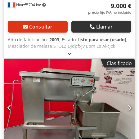
9.000 €
Niort
704 km
precio fijo IVA no incluído
Consultar
Llamar
Año de fabricación:
2003
, Estado:
listo para usar (usado)
,
Mezclador de melaza STOLZ Djdpfxjv Epm Es Akcjck
Modelo RMCP 4E Año 2003 Capacidad 40 toneladas/hora
Clasificado