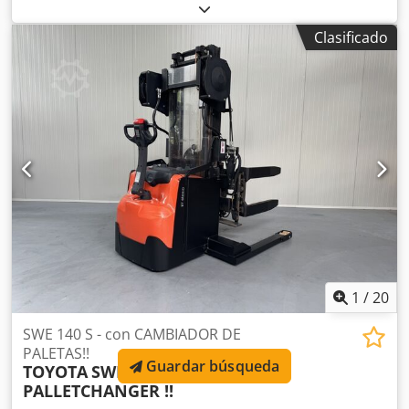
2.000 kg
, tipo de combustible:
eléctrico
, Fabricante +
modelo: TOYOTA LPE 200 * EX * Pyroban 3D / Zona 22 * ID:
Clasificado
24090.5905 Categoría: Usado Horquillas: 1150 x 570 mm
Capacidad: 2000 kg Año: 2018 Horas: 4918 h Batería:
Totalmente NUEVA * 24v / 344ah * Año 2025 Opciones: *
EX * Atex - Pyroban !!!! Grupo de gases = IIIB Tipo = 3D
(permitido en ZONA 22) Chjdpfxezq Uhzs Aavsa Clase de
temperatura = T4 (135°C)
1
/
20
SWE 140 S - con CAMBIADOR DE
PALETAS!!
Guardar búsqueda
TOYOTA
SWE 140 S - with
PALLETCHANGER !!