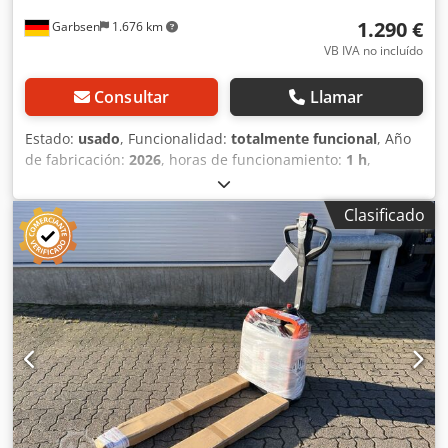
1.290 €
Garbsen
1.676 km
VB IVA no incluído
Consultar
Llamar
Estado:
usado
, Funcionalidad:
totalmente funcional
, Año
de fabricación:
2026
, horas de funcionamiento:
1 h
,
capacidad de carga:
1.500 kg
, altura de elevación:
195
mm
, tipo de combustible:
eléctrico
, longitud de la
Clasificado
horquilla:
1.150 mm
, peso en vacío:
145 kg
, longitud total:
380 mm
, tipo de accionamiento:
Elektro
, ancho de
construcción:
540 mm
, Transpaleta de baja elevación
Centro de carga: 600 Tipo de mástil: Ninguno Cedpfx Aaozr
Aicjvsha Estado técnico: Nuevo Tipo de neumático
delantero: Poliuretano Estado del neumático delantero:
100% Tipo de neumático trasero: Poliuretano Estado del
neumático trasero: 100% Voltaje de la batería: 24V
Capacidad de la batería: 40Ah Descripción: Equipo nuevo
Control por impulsos,