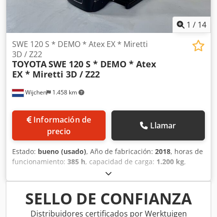
1
/
14
SWE 120 S * DEMO * Atex EX * Miretti
3D / Z22
TOYOTA
SWE 120 S * DEMO * Atex
EX * Miretti 3D / Z22
Wijchen
1.458 km
Información de
Llamar
precio
Estado:
bueno (usado)
, Año de fabricación:
2018
, horas de
funcionamiento:
385 h
, capacidad de carga:
1.200 kg
,
altura de elevación:
1.350 mm
, tipo de combustible:
eléctrico
, tipo de mástil:
Simplex
, altura de construcción:
1.850 mm
, Fabricante + modelo: TOYOTA SWE 120 S * EX *
SELLO DE CONFIANZA
Miretti 3D / Zona 22 * Mástil: 1F1350 ID: 26031.0053 Cat.:
Demo Mástil: 1F1350 Altura bajada: 1830 mm Chedpfx
Distribuidores certificados por Werktuigen