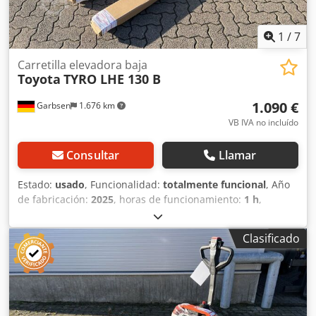
1
/
7
Carretilla elevadora baja
Toyota
TYRO LHE 130 B
1.090 €
Garbsen
1.676 km
VB IVA no incluído
Consultar
Llamar
Estado:
usado
, Funcionalidad:
totalmente funcional
, Año
de fabricación:
2025
, horas de funcionamiento:
1 h
,
capacidad de carga:
1.300 kg
, altura de elevación:
195
mm
, tipo de combustible:
eléctrico
, longitud de la
Clasificado
horquilla:
1.150 mm
, peso en vacío:
145 kg
, longitud total:
380 mm
, tipo de accionamiento:
Elektro
, ancho de
construcción:
540 mm
, Carretilla elevadora de bajo
levantamiento Centro de gravedad de la carga: 600 Tipo de
mástil: Ninguno Estado técnico: Nuevo Neumáticos