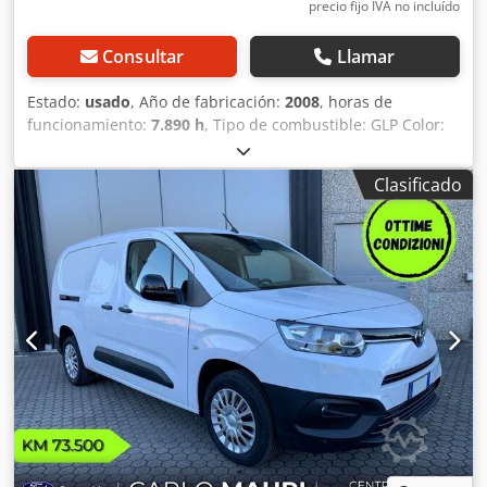
precio fijo IVA no incluído
Consultar
Llamar
Estado:
usado
, Año de fabricación:
2008
, horas de
funcionamiento:
7.890 h
, Tipo de combustible: GLP Color:
Gris Peso en vacío: 3.560 kg Dimensiones (largo x ancho x
alto): 360 x 115 x 282 cm Capacidad de elevación: 2.500 kg
Clasificado
Altura de elevación: 450 cm Dimensiones de la horquilla:
1.100 x 900 mm - Año de fabricación: 2008 -
Documentación disponible: Sí - Marcado CE: Sí - Certificado
CE: No Chjdozrmf Uopfx Aavoa - Número de serie: 10555 -
Horas de funcionamiento: 7890 - Capacidad de elevación:
2500 kg - Altura de elevación: 4500 mm - Altura de paso:
2820 mm - Elevación libre: 0 mm - Longitud de las puntas
de la horquilla: 1100 mm - Ancho máximo de la horquilla:
900 mm - Ancho mínimo de la horquilla: 0 mm - Número
de ruedas: 4 ruedas - Accesorio: 4.º electroválvula para el
soporte de la horquilla, desplazamiento lateral - Opciones:
Foco de trabajo, cabina semicerada - Mástil: Dúplex -
Tracción: GLP - Dimensiones de transporte: 3600 mm x