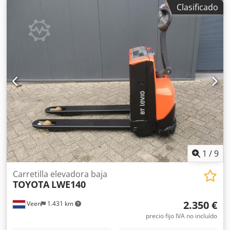
mm
, tipo de combustible:
eléctrico
, longitud de la
Clasificado
horquilla:
1.150 mm
, peso en vacío:
145 kg
, longitud total:
380 mm
, tipo de accionamiento:
Elektro
, ancho de
construcción:
540 mm
, Carretilla elevadora de bajo
levantamiento Centro de gravedad de la carga: 600 Tipo de
mástil: Ninguno Estado técnico: Nuevo Neumáticos
delanteros, tipo: Poliuretano Estado de los neumáticos
delanteros: 100 % Csdpjzr Ah Esfx Aaveha Neumáticos
traseros, tipo: Poliuretano Estado de los neumáticos
traseros: 100 % Voltaje de la batería: 24 V Capacidad de la
batería: 20 Ah Descripción: Producto nuevo Control por
impulsos.
1
/
9
Carretilla elevadora baja
TOYOTA
LWE140
2.350 €
Veen
1.431 km
precio fijo IVA no incluído