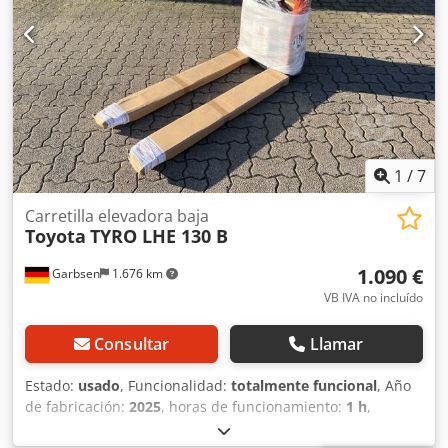
delanteros, tipo: Poliuretano Estado de los neumáticos
delanteros: 100 % Neumáticos traseros, tipo: Poliuretano
Estado de los neumáticos traseros: 100 % Voltaje de la
batería: 24 V Capacidad de la batería: 20 Ah Csdpfozr Ah
Sox Aaveha Descripción: Producto nuevo Control por
impulsos.
1
/
7
Carretilla elevadora baja
Toyota
TYRO LHE 130 B
1.090 €
Garbsen
1.676 km
VB IVA no incluído
Consultar
Llamar
Estado:
usado
, Funcionalidad:
totalmente funcional
, Año
de fabricación:
2025
, horas de funcionamiento:
1 h
,
capacidad de carga:
1.300 kg
, altura de elevación:
195