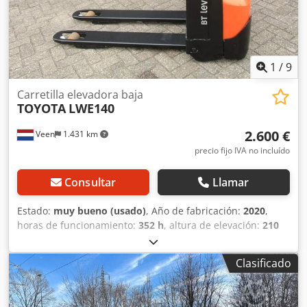
1
/
9
Carretilla elevadora baja
TOYOTA
LWE140
2.600 €
Veen
1.431 km
precio fijo IVA no incluído
Consultar
Llamar
Estado:
muy bueno (usado)
, Año de fabricación:
2020
,
horas de funcionamiento:
352 h
, altura de elevación:
210
mm
, ascensor libre:
210 mm
, tipo de combustible:
eléctrico
, longitud de la horquilla:
1.150 mm
, ancho de
Clasificado
horquillas:
550 mm
, altura total:
1.300 mm
, color:
otro
,
Peso máximo permitido: 440 kg Capacidad de carga: 1.400
kg Codpfx Aozrmgroavoha ¡POCAS HORAS DE USO!