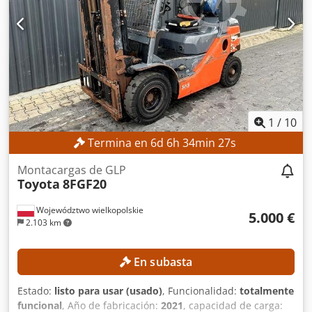
1
/
10
Termina en
6
d
6
h
34
min
25
s
Montacargas de GLP
Toyota
8FGF20
Województwo wielkopolskie
5.000 €
2.103 km
En subasta
Estado:
listo para usar (usado)
, Funcionalidad:
totalmente
funcional
, Año de fabricación:
2021
, capacidad de carga: