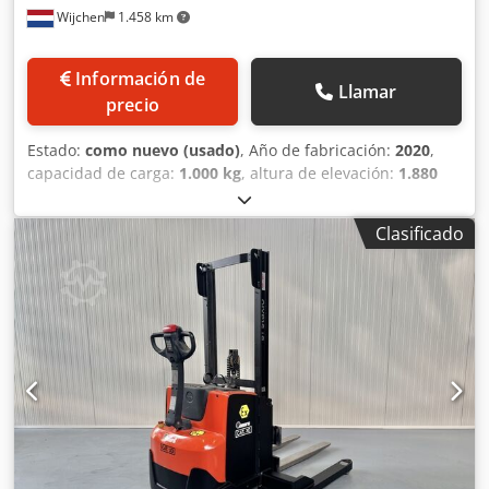
Wijchen
1.458 km
Información de
Llamar
precio
Estado:
como nuevo (usado)
, Año de fabricación:
2020
,
capacidad de carga:
1.000 kg
, altura de elevación:
1.880
mm
, altura de construcción:
1.560 mm
, horas de
funcionamiento:
3.102 h
, tipo de combustible:
eléctrico
,
Clasificado
tipo de mástil:
dúplex
, Fabricante + modelo: TOYOTA OSE
100 Mástil: 2W1880 Codpfxozq Ul Hs Aavoha ID:
25110.8747 Categoría: Usado Tipo de mástil: 2W Altura
bajada: 1560 mm Altura de elevación: 1880 mm Capacidad:
1000 kg Altura de plataforma: 1200 mm Altura de picking:
2800 mm Elevación inicial: Sí Ancho de cabina: 800 mm
Año: 2020 Horas: 3102 horas Capacidad: 24V / 620Ah
Opciones: ¡con puertas de SEGURIDAD!