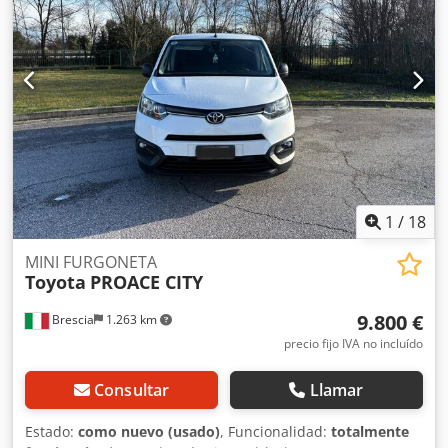
¡COMPACTO! NUEVAS CELDAS DE BATERÍA de 24 V 2PzB 150
Ah, cargador de alta frecuencia de 220 V integrado,
NUEVAS RUEDAS, anchura de las horquillas de 1150 x 550
mm, distancia entre las horquillas de 200 mm, rodillos
individuales para las horquillas, BT TOYOTA LWE 140.
1
/
18
MINI FURGONETA
Toyota
PROACE CITY
9.800 €
Brescia
1.263 km
precio fijo IVA no incluído
Consultar
Llamar
Estado:
como nuevo (usado)
, Funcionalidad:
totalmente