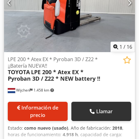
1
/
16
LPE 200 * Atex EX * Pyroban 3D / Z22 *
¡¡Batería NUEVA!!
TOYOTA
LPE 200 * Atex EX *
Pyroban 3D / Z22 * NEW battery !!
Wijchen
1.458 km
Información de
Llamar
precio
Estado:
como nuevo (usado)
, Año de fabricación:
2018
,
horas de funcionamiento:
4.918 h
, capacidad de carga: