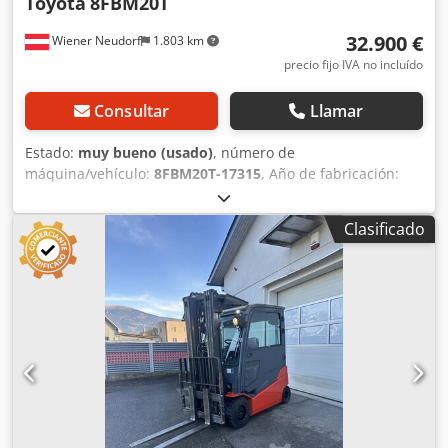
Toyota
8FBM20T
32.900 €
Wiener Neudorf
1.803 km
precio fijo IVA no incluído
Consultar
Llamar
Estado:
muy bueno (usado)
, número de
máquina/vehículo:
8FBM20T-17315
, Año de fabricación:
2022
, horas de funcionamiento:
1.305 h
, altura de
elevación:
4.500 mm
, ascensor libre:
1.500 mm
, tipo de
Clasificado
combustible:
eléctrico
, tipo de mástil:
triple
, capacidad de
la batería:
750 Ah
, longitud de la horquilla:
1.200 mm
,
Altura: 208 cm Estado técnico: muy bueno Estado estético:
muy bueno Chodpfx Aaszihzxevoa Para obtener más
información, póngase en contacto con Austria GmbH,
Toyota Material Handling.