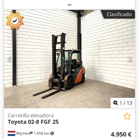
2.000 kg
, altura de elevación:
4.300 mm
, ascensor libre:
1.330 mm
, tipo de mástil:
triple
, altura de construcción:
Clasificado
1.975 mm
, Sin precio mínimo: ¡garantizamos la venta al
precio más alto! ESPECIFICACIONES TÉCNICAS Capacidad
de carga: 2.000 kg Altura de elevación: 4.300 mm Elevación
libre: 1.330 mm Altura total: 1.975 mm DETALLES DE LA
MÁQUINA Tipo de combustible: Gas Tipo de mástil: Tríplex
Clase ISO: 2 Rango de capacidad de carga de la clase ISO
2: 1.000–2.500 kg EQUIPAMIENTO Chsdpozrgddsfx Aavea
3.ª válvula Referencia externa: SL15670SLO
1
/
13
Carretilla elevadora
Toyota
02-8 FGF 25
4.950 €
Wijchen
1.458 km