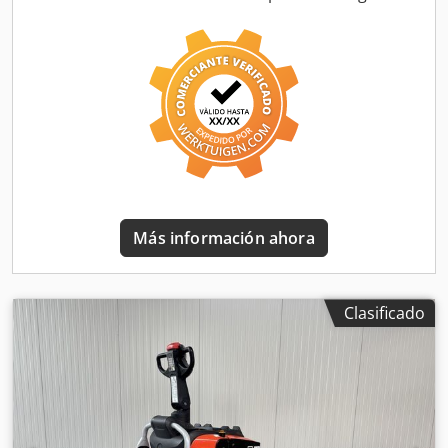
Aaezq Uk Njvea Altura elevación: 1350 mm Capacidad:
1200 kg Año: 2018 Horas: 385 Capacidad: 24V / 300Ah
Opciones: * EX * MIRETTI - E8904 Sistema / Certificado =
ATEX 00032 Grupo de gas = IIIB Clase de temperatura =
135°C ( = T4) Tipo = Cat 3D (permitido en ZONA 22) Versión
de ancho de vía * EX * – con horquillas autoportantes y
ajustables - APTO para todo tipo de palets - Ancho entre
patas de soporte = 1220 mm !!
Más información ahora
Clasificado