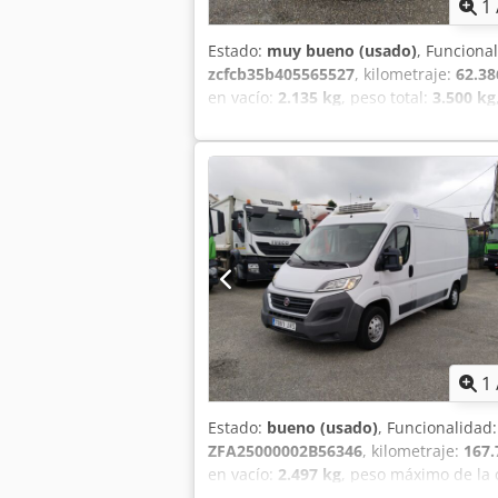
1
Estado:
muy bueno (usado)
, Funciona
zcfcb35b405565527
, kilometraje:
62.3
en vacío:
2.135 kg
, peso total:
3.500 kg
distancia entre ejes:
3.520 mm
, combu
amortiguación:
acero
, número de asie
de carga:
3.200 mm
, anchura del espa
Año de fabricación:
2023
, *FURGONETA
1
Estado:
bueno (usado)
, Funcionalidad
ZFA25000002B56346
, kilometraje:
167
en vacío:
2.497 kg
, peso máximo de la 
215/70r15
, configuración de ejes:
4x2
,