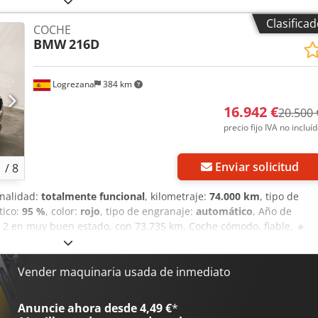
ngranaje:
mecánico
, clase de emisión:
Euro 6
, amortiguación:
acero
Clasifica
COCHE
or eje permitida (eje 1):
1.850 kg
, carga máxima permitida por eje
BMW
216D
de carga:
2.800 mm
, anchura del espacio de carga:
1.600 mm
,
, Año de fabricación:
2016
, *furgoneta frigorifica categoria FRC-X,
edjzk E Ewspfx Ag Tsha
Logrezana
384 km
16.942 €
20.500 
precio fijo IVA no incluí
Enviar solicitud
1
/
8
onalidad:
totalmente funcional
, kilometraje:
74.000 km
, tipo de
tico:
95 %
, color:
rojo
, tipo de engranaje:
automático
, Año de
 2 en muy buen estado, con 73.735 km. Coche cómodo, fiable. 🔹
a 74.000 km Interior de cuero 4 puertas Color rojo Muy bien cuidad
 para ciudad como para viajes 🔹 Estado Interior y exterior en mu
Vender maquinaria usada de inmediato
Anuncie ahora desde 4,49 €
*