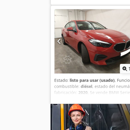
energética:
C
, color:
blanco
, tipo de e
número de asientos:
3
, carga máxima p
(eje 2):
2.000 kg
, longitud del espacio 
altura del espacio de carga:
1.780 mm
con equipo de frio Thermoking V-300 C
Estado:
listo para usar (usado)
, Funci
combustible:
diésel
, estado del neumá
fabricación:
2020
, Se vende BMW Serie
Características: Codpozimibefx Ag Tsh
Conducción suave y cómoda Ideal tanto
buen estado.