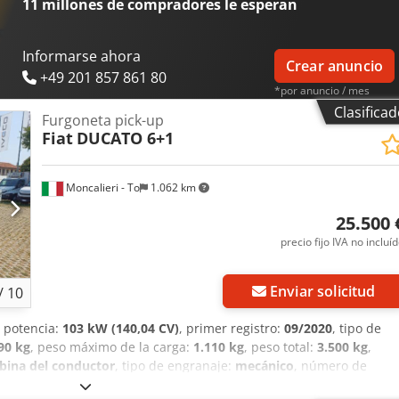
11 millones de compradores
le esperan
Informarse ahora
Crear anuncio
+49 201 857 861 80
*por anuncio / mes
Clasifica
Furgoneta pick-up
Fiat
DUCATO 6+1
Moncalieri - To
1.062 km
25.500 
precio fijo IVA no incluí
Enviar solicitud
/
10
, potencia:
103 kW (140,04 CV)
, primer registro:
09/2020
, tipo de
90 kg
, peso máximo de la carga:
1.110 kg
, peso total:
3.500 kg
,
bina del conductor
, tipo de engranaje:
mecánico
, número de
rga:
2 m³
, longitud del espacio de carga:
3.246 mm
, anchura del