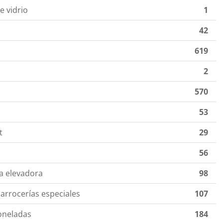
e vidrio
1
42
619
2
570
53
t
29
56
a elevadora
98
arrocerías especiales
107
toneladas
184