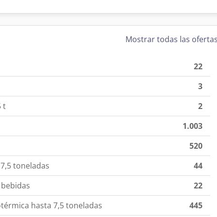
Mostrar todas las oferta
22
3
 t
2
1.003
520
7,5 toneladas
44
 bebidas
22
sotérmica hasta 7,5 toneladas
445