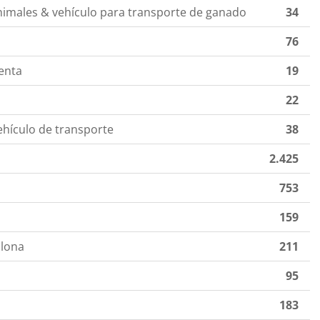
imales & vehículo para transporte de ganado
34
76
enta
19
22
ehículo de transporte
38
2.425
753
159
 lona
211
95
183