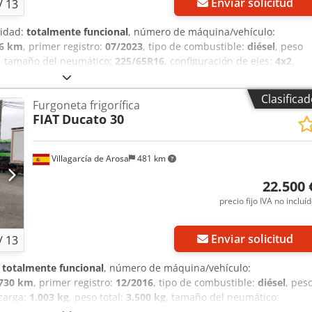
Enviar solicitud
/
13
lidad:
totalmente funcional
, número de máquina/vehículo:
86 km
, primer registro:
07/2023
, tipo de combustible:
diésel
, peso
, tamaño del neumático:
225/65R16
, configuración de ejes:
4x2
,
stible:
diésel
, color:
blanco
, tipo de engranaje:
mecánico
,
ntos:
3
, volumen del espacio de carga:
10 m³
, longitud del espacio
Clasifica
Furgoneta frigorífica
cio de carga:
1.740 mm
, altura del espacio de carga:
1.900 mm
,
FIAT
Ducato 30
 CERRADA. Chodezr Nk Topfx Ag Tsa
Villagarcía de Arosa
481 km
22.500 
precio fijo IVA no incluí
Enviar solicitud
/
13
:
totalmente funcional
, número de máquina/vehículo:
.730 km
, primer registro:
12/2016
, tipo de combustible:
diésel
, pes
carga:
1.003 kg
, peso total:
3.500 kg
, tamaño del neumático:
 distancia entre ejes:
3.450 mm
, combustible:
diésel
, eficiencia