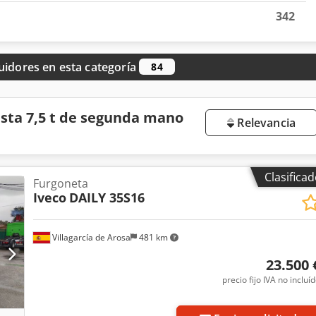
342
uidores en esta categoría
84
sta 7,5 t de segunda mano
Relevancia
Clasifica
Furgoneta
Iveco
DAILY 35S16
Villagarcía de Arosa
481 km
23.500 
precio fijo IVA no incluí