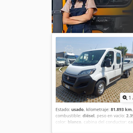
1
Estado:
usado
, kilometraje:
81.893 km
combustible:
diésel
, peso en vacío:
2.3
color:
blanco
, cabina del conductor:
ca
asientos:
7
, volumen del espacio de ca