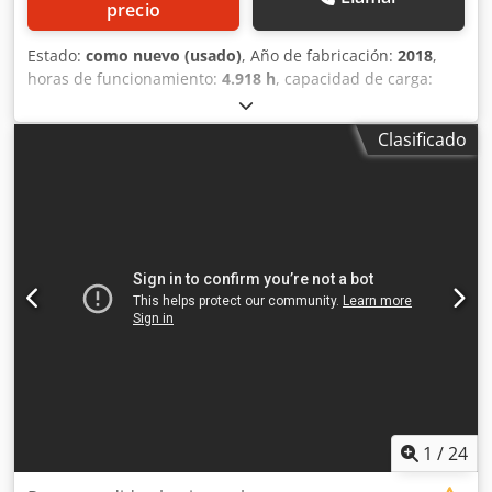
precio
Estado:
como nuevo (usado)
, Año de fabricación:
2018
,
horas de funcionamiento:
4.918 h
, capacidad de carga:
2.000 kg
, tipo de combustible:
eléctrico
, Fabricante +
modelo: TOYOTA LPE 200 * EX * Pyroban 3D / Zona 22 * ID:
Clasificado
24090.5905 Categoría: Usado Horquillas: 1150 x 570 mm
Capacidad: 2000 kg Año: 2018 Horas: 4918 h Batería:
Totalmente NUEVA * 24v / 344ah * Año 2025 Djdpfszq
Uhzex Alfjck Opciones: * EX * Atex - Pyroban !!!! Grupo de
gases = IIIB Tipo = 3D (permitido en ZONA 22) Clase de
temperatura = T4 (135°C)
1
/
24