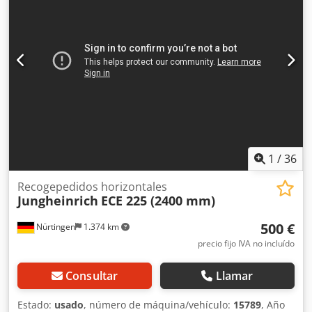
1
/
36
Recogepedidos horizontales
Jungheinrich
ECE 225 (2400 mm)
500 €
Nürtingen
1.374 km
precio fijo IVA no incluído
Consultar
Llamar
Estado:
usado
, número de máquina/vehículo:
15789
, Año