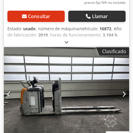
precio fijo IVA no incluído
Consultar
Llamar
Estado:
usado
, número de máquina/vehículo:
16872
, Año
de fabricación:
2019
, horas de funcionamiento:
3.104 h
,
capacidad de carga:
1.600 kg
, altura de elevación:
800
mm
, centro de carga:
1.200 mm
, tipo de combustible:
Clasificado
eléctrico
, tipo de mástil:
Simplex
, altura de construcción:
1.660 mm
, voltaje de la batería:
24 V
, longitud de la
horquilla:
1.150 mm
, peso total:
1.600 kg
, 5077218
Número de serie: F21081V00001 Dodpfx Aljym Hyvofjck
Datos de la batería: 24 V, 3NXS, 420 Ah, fecha de
fabricación: 2019.