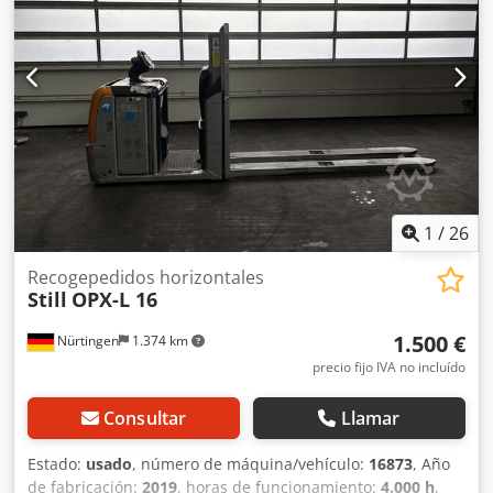
4PzS, 620
1
/
26
Recogepedidos horizontales
Still
OPX-L 16
1.500 €
Nürtingen
1.374 km
precio fijo IVA no incluído
Consultar
Llamar
Estado:
usado
, número de máquina/vehículo:
16873
, Año
de fabricación:
2019
, horas de funcionamiento:
4.000 h
,