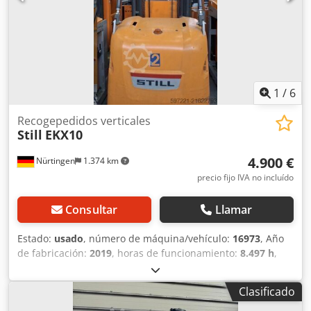
1
/
6
Recogepedidos verticales
Still
EKX10
4.900 €
Nürtingen
1.374 km
precio fijo IVA no incluído
Consultar
Llamar
Estado:
usado
, número de máquina/vehículo:
16973
, Año
de fabricación:
2019
, horas de funcionamiento:
8.497 h
,
capacidad de carga:
1.000 kg
, altura de elevación:
4.550
mm
, centro de carga:
600 mm
, tipo de combustible:
Clasificado
eléctrico
, tipo de mástil:
Simplex
, altura de construcción: