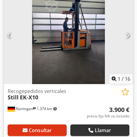
2.900 mm
, voltaje de la batería:
24 V
, longitud de la
horquilla:
1.200 mm
, peso total:
2.868 kg
, 5116628
Número de serie: 612101V00139 Dodpfeyx Ralsx Alfeck
Especificaciones de la batería: 24 voltios, 840 amperios-
hora.
1
/
16
Recogepedidos verticales
Still
EK-X10
3.900 €
Nürtingen
1.374 km
precio fijo IVA no incluído
Consultar
Llamar