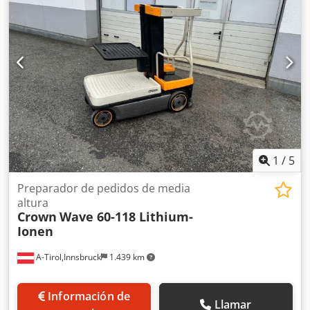
Apilador de gran altura Dedpfszrclksx Alfock Tipo de
mástil: Telescópico Estado: Nuevo Estado técnico: Nuevo
Voltaje de la batería: 24 V Año de fabricación de la batería:
2025
1
/
5
Preparador de pedidos de media
altura
Crown
Wave 60-118 Lithium-
Ionen
A-Tirol,Innsbruck
1.439 km
Información de
Llamar