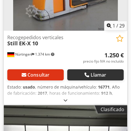
1
/
29
Recogepedidos verticales
Still
EK-X 10
1.250 €
Nürtingen
1.374 km
precio fijo IVA no incluído
Consultar
Llamar
Estado:
usado
, número de máquina/vehículo:
16771
, Año
de fabricación:
2017
, horas de funcionamiento:
912 h
,
capacidad de carga:
1.000 kg
, altura de elevación:
1.000
mm
, tipo de combustible:
eléctrico
, tipo de mástil:
Clasificado
Simplex
, altura de construcción:
1.620 mm
, voltaje de la
batería:
24 V
, longitud de la horquilla:
1.200 mm
, peso
total:
1.644 kg
, 5036829 Dsdpfx Aox Rphlolfock Número de
serie: 612101H00250 Especificaciones de la batería: 24 V,