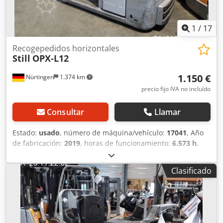
1
/
17
Recogepedidos horizontales
Still
OPX-L12
1.150 €
Nürtingen
1.374 km
precio fijo IVA no incluído
Consultar
Llamar
Estado:
usado
, número de máquina/vehículo:
17041
, Año
de fabricación:
2019
, horas de funcionamiento:
6.573 h
,
capacidad de carga:
1.200 kg
, altura de elevación:
780
mm
, centro de carga:
600 mm
, tipo de combustible:
Clasificado
eléctrico
, tipo de mástil:
Simplex
, altura de construcción:
1.400 mm
, voltaje de la batería:
24 V
, longitud de la
horquilla:
1.200 mm
, tamaño del neumático delantero:
,
tamaño del neumático trasero:
, peso total:
1.447 kg
,
5142572 Número de serie: F21082V00190 Especificaciones