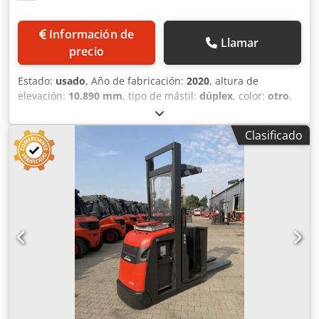
Información de
Llamar
precio
Estado:
usado
, Año de fabricación:
2020
, altura de
elevación:
10.890 mm
, tipo de mástil:
dúplex
, color:
otro
,
Peso en vacío: 9200 kg Capacidad de elevación: 1200 kg
Precio: Consultar Dcjdex S Hwaopfx Alfsk ¿Qué son los
Clasificado
artículos en preventa en Second Owner? Los artículos en
preventa son máquinas que vendemos en su estado actual
("tal cual"). Hemos adquirido estas máquinas únicamente
a partir de fotografías y las vendemos con la información
que figura en el anuncio. Desafortunadamente, no
disponemos de información adicional, como dimensiones
exactas o especificaciones de la máquina. Además, estas
máquinas a menudo no están todavía en stock y no las
hemos revisado. Estas máquinas se ofrecen a precios
ventajosos, lo que significa que los precios son más bajos
de lo habitual, pero el riesgo recae por completo en el
comprador. Le rogamos que revise cuidadosamente la