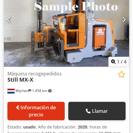
1
/
4
Máquina recogepedidos
Still
MX-X
Wijchen
1.458 km
Información de
Llamar
precio
Estado:
usado
, Año de fabricación:
2020
, horas de