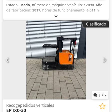
Estado:
usado
, número de máquina/vehículo:
17090
, Año
de fabricación:
2017
, horas de funcionamiento:
6.011 h
,
capacidad de carga:
1.000 kg
, altura de elevación:
4.550
mm
, centro de carga:
600 mm
, tipo de combustible:
Clasificado
eléctrico
, tipo de mástil:
Simplex
, altura de construcción:
3.100 mm
, voltaje de la batería:
24 V
, longitud de la
horquilla:
1.200 mm
, peso total:
2.868 kg
, Equipamiento:
3ª función hidráulica
, 5145469 Djdpfjzfd T Nox Alfjck
Número de serie: 612101H00204 Especificaciones de la
batería: 24 V, 6 elementos PzS, 840 Ah (a partir de 2022)
1
/
7
Recogepedidos verticales
EP
JX0-30