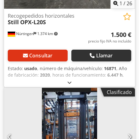
1
/
26
Recogepedidos horizontales
Still
OPX-L20S
1.500 €
Nürtingen
1.374 km
precio fijo IVA no incluído
Consultar
Llamar
Estado:
usado
, número de máquina/vehículo:
16871
, Año
de fabricación:
2020
, horas de funcionamiento:
6.447 h
,
capacidad de carga:
2.000 kg
, altura de elevación:
800
mm
, centro de carga:
1.200 mm
, tipo de combustible:
Clasificado
eléctrico
, tipo de mástil:
Simplex
, altura de construcción:
1.400 mm
, voltaje de la batería:
24 V
, longitud de la
horquilla:
1.150 mm
, peso total:
1.602 kg
, 5077217
Número de serie: F21080X00057 Dcodpfoym Hx Eex Alfok
Especificaciones de la batería: 24 V, 4PZM, 620 Ah, fecha
de fabricación: 2019.