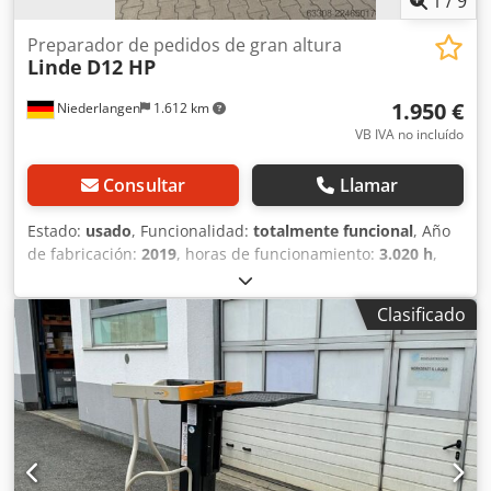
1
/
9
Preparador de pedidos de gran altura
Linde
D12 HP
1.950 €
Niederlangen
1.612 km
VB IVA no incluído
Consultar
Llamar
Estado:
usado
, Funcionalidad:
totalmente funcional
, Año
de fabricación:
2019
, horas de funcionamiento:
3.020 h
,
capacidad de carga:
1.200 kg
, altura de elevación:
2.135
mm
, ascensor libre:
150 mm
, tipo de combustible:
Clasificado
eléctrico
, tipo de mástil:
Simplex
, altura de construcción:
1.800 mm
, longitud de la horquilla:
1.150 mm
, tipo de
accionamiento:
Elektro
, Apilador de gran altura Centro de
gravedad de la carga: 600 Tipo de mástil: estándar Estado:
listo para su uso y completamente operativo Estado
técnico: bueno Voltaje de la batería: 24 V Tipo de batería:
iones de litio Dcsdpfx Aszqwt Hjlfok Año de fabricación de
la batería: 2019 Protección del mástil de plexiglás, techo de