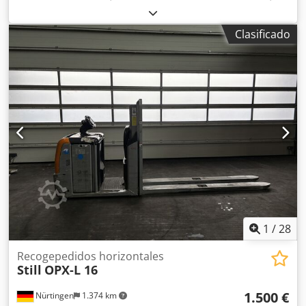
capacidad de carga:
1.600 kg
, altura de elevación:
800
mm
, centro de carga:
1.200 mm
, tipo de combustible:
Clasificado
eléctrico
, tipo de mástil:
Simplex
, altura de construcción:
1.660 mm
, voltaje de la batería:
24 V
, longitud de la
horquilla:
1.150 mm
, peso total:
1.720 kg
, 5077219 Dodpfx
Aoym Hzaslfock Número de serie: F21081V00002
Especificaciones de la batería: 24 V, 3NXS, 420 Ah, fecha de
fabricación: 2019.
1
/
28
Recogepedidos horizontales
Still
OPX-L 16
1.500 €
Nürtingen
1.374 km