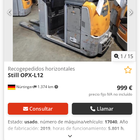
de la batería: 24 V, tipo EPzS, 620 Ah, fabricada en 2025.
Dcedpfxoy Hnhvj Alfek
1
/
15
Recogepedidos horizontales
Still
OPX-L12
999 €
Nürtingen
1.374 km
precio fijo IVA no incluído
Consultar
Llamar
Estado:
usado
, número de máquina/vehículo:
17040
, Año
de fabricación:
2019
, horas de funcionamiento:
5.801 h
,
capacidad de carga:
1.200 kg
, altura de elevación:
780