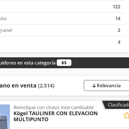
122
ito
14
granel
2
4
uidores en esta categoría
85
ano en venta
(2.514)
Relevancia
Clasifica
Remolque con chasis intercambiable
Kögel
TAULINER CON ELEVACION
MULTIPUNTO