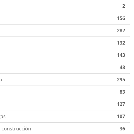
2
156
282
132
143
48
a
295
83
127
gas
107
 construcción
36