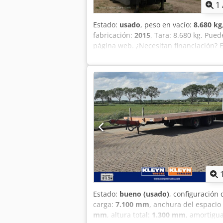
1
Estado:
usado
, peso en vacío:
8.680 kg
fabricación:
2015
, Tara: 8.680 kg. Pue
página web. ¿Necesitan financiación? 
financiación a medida, full service y 
Chjdpfex St Raex Ai Aoa
Estado:
bueno (usado)
, configuración 
carga:
7.100 mm
, anchura del espacio
mm
, altura total:
1.300 mm
, amortigu