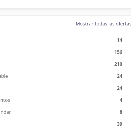
Mostrar todas las oferta
14
156
210
able
24
24
entos
4
ándar
8
39