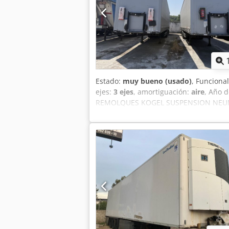
Estado:
muy bueno (usado)
, Funciona
ejes:
3 ejes
, amortiguación:
aire
, Año d
REMOLQUES KOGEL SUSPENSION NEUMA
EJES MERCEDES ELEVACION TECHO EB