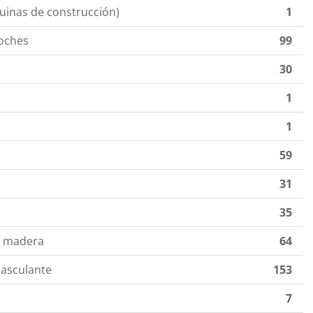
inas de construcción)
1
oches
99
30
1
1
59
31
35
e madera
64
asculante
153
7