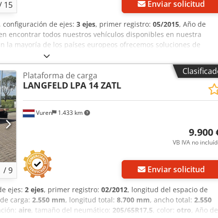
Enviar solicitud
/
15
, configuración de ejes:
3 ejes
, primer registro:
05/2015
, Año de
den encontrar todos nuestros vehículos disponibles en nuestra
En la mayoría de los países europeos ofrecemos soluciones de
servicios telemáticos. Estaremos encantados de poder atenderlos.
Clasifica
Plataforma de carga
LANGFELD
LPA 14 ZATL
Vuren
1.433 km
9.900 
VB IVA no incluí
Enviar solicitud
1
/
9
de ejes:
2 ejes
, primer registro:
02/2012
, longitud del espacio de
 de carga:
2.550 mm
, longitud total:
8.700 mm
, ancho total:
2.550
ación:
aire
, tamaño del neumático:
205/65R17,5
, color:
otro
, Año de