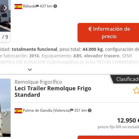
Rábade
437 km
Información de
precio
1
/
9
lidad:
totalmente funcional
, peso total:
44.000 kg
, configuración d
e fabricación:
2016
, Equipamiento:
ABS, elevador trasero
, SEMI
TICA EJE ELEVADOR Csdpfszqgdhex Ai Asha TECHO CORREDERO
S
Clasifica
Remolque frigorífico
Leci Trailer
Remolque Frigo
Standard
Palma de Gandía (Valencia)
351 km
12.950 
precio fijo IVA no incluí