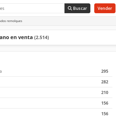
Buscar
Vender
ados remolques
ano en venta
(2.514)
a
295
282
210
156
156