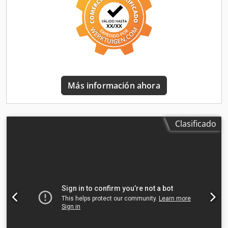
enganche de remolque, puerta corredera, sensores de
Djdpfx Acozrggfebock - Cámara de visión trasera - Puerta
aparcamiento, sistema de navegación, sistema
lateral corredera derecha - Sistema de arranque/parada -
inmovilizador
, Información general Número de puertas: 5
Inmovilizador - Teléfono con Bluetooth - Mampara
Rango de modelos: junio de 2014 - junio de 2016 Cabina:
separadora
doble Información técnica Par motor: 320 Nm Número de
cilindros: 4 Cilindrada: 1.598 cc Transmisión: 6
velocidades, caja de cambios manual Aceleración (0–100):
13,0 s Velocidad máxima: 172 km/h Dimensiones
Más información ahora
Largo/Alto: L2H1 Dimensiones (L x A x Al): 540 x 196 x 197
cm Pesos Peso en vacío: 1.854 kg Carga útil: 1.086 kg Peso
máximo autorizado: 2.940 kg Interior Interior: negro
Consumo Consumo medio de combustible: 6,1 l/100 km
Clasificado
Consumo de combustible en ciudad: 6,8 l/100 km Consumo
de combustible en carretera: 5,7 l/100 km Estado Número
de llaves: 2 (2 mandos a distancia) Seguridad del producto
Fabricante: Mazeland Automotive Ekkersrijt 2008 5692BA
SON EN BREUGEL, NL = Opciones y accesorios adicionales
= - Espejos retrovisores exteriores calefactados - Bluetooth
- Kit manos libres - Elevalunas eléctricos delanteros -
Espejos retrovisores exteriores con ajuste eléctrico - Airbag
del conductor - Cierre centralizado con mando a distancia
- Puertas traseras - Revestimiento de madera - Asiento del