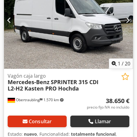
1
/
20
Vagón caja largo
Mercedes-Benz
SPRINTER 315 CDI
L2-H2 Kasten PRO Hochda
38.650 €
Obertraubling
1.570 km
precio fijo IVA no incluído
Consultar
Llamar
Estado:
nuevo
, Funcionalidad:
totalmente funcional
,