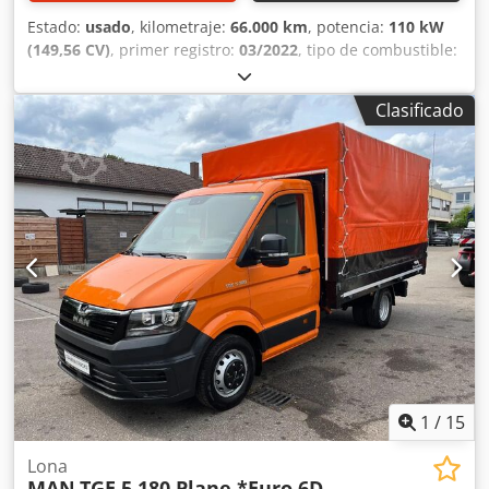
Estado:
usado
, kilometraje:
66.000 km
, potencia:
110 kW
(149,56 CV)
, primer registro:
03/2022
, tipo de combustible:
diésel
, peso total:
3.000 kg
, próxima inspección (TÜV):
05/2028
, color:
blanco
, tipo de engranaje:
mecánico
, clase
Clasificado
de emisión:
Euro 6
, número de asientos:
6
, Equipamiento:
ABS, Programa electrónico de estabilidad (ESP), aire
acondicionado, calefactor de estacionamiento, cierre
centralizado, filtro de hollín, tracción a las cuatro ruedas
,
Mando a distancia, espejos retrovisores exteriores
calefactados, radio, lona con estructura, posibilidad de
Apple CarPlay, entrega en toda Alemania por 295.-EUR +
IVA, garantía y prueba de conducción disponibles a
petición Dksdpfx Aoztg U Esmgjr Nº: 032 Horario: Lunes a
viernes de 8:00 a 12:00 y de 13:30 a 17:00, sábados de 9:00
a 11:30 Más vehículos en:
1
/
15
Lona
MAN
TGE 5.180 Plane *Euro 6D