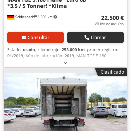
*3.5 / 5 Tonner! *Klima
22.500 €
Schlierbach
1.391 km
VB IVA no incluído
Consultar
Llamar
Estado:
usado
, kilometraje:
253.000 km
, primer registro:
01/2019
, Año de fabricación:
2019
, MAN TGE 5.180
Plataforma y lona, aire acondicionado !! 3,5 toneladas /
ampliable a 5 toneladas !! • Norma de emisiones: Euro 6D •
Clasificado
Potencia: 180 CV • Cilindrada: 1.968 cm³ • Transmisión
automática • ASR (control de tracción) desconectable • Aire
acondicionado • Volante multifunción • Airbag • 3 plazas •
Elevalunas y retrovisores eléctricos (calefactados) Dkedpfx
Amewv H Hioger • Cierre centralizado • Sistema de
navegación MAN grande con función teléfono • Asiento de
conductor confort • Start/Stop • Regulación de altura de
faros • Control de crucero adaptativo • Aviso de distancia •
Asistente de mantenimiento de carril • Aviso de colisión •
Enganche de remolque con cabezal de bola • Capacidad de