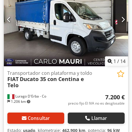
1
/
14
Transportador con plataforma y toldo
FIAT
Ducato 35 con Centina e
Telo
7.200 €
Lurago D'Erba - Co
1.206 km
precio fijo El IVA no es desglosable
Consultar
Llamar
Estado:
usado
, kilometraje:
462.900 km
, potencia:
96 kW