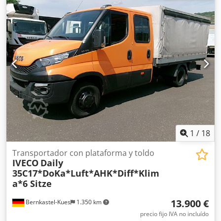
plataforma lonas joven - Aire acondicionado - Caja de
cambios manual - Plataforma elevadora Palfinger -
Laterales abatibles - Peso en vacío: 4.705 kg - ITV válida
hasta: 08/2025 Dkedpfx Aew Ik A Dsmger - Neumáticos eje
delantero: 215/75 R17,5 - Neumáticos eje trasero: 215/75
R17,5 - Distancia entre ejes: 4.250 mm Sujeto a errores y
venta previa. Número interno de vehículo: 11220
1
/
18
Transportador con plataforma y toldo
IVECO
Daily
35C17*DoKa*Luft*AHK*Diff*Klim
a*6 Sitze
13.900 €
Bernkastel-Kues
1.350 km
precio fijo IVA no incluído