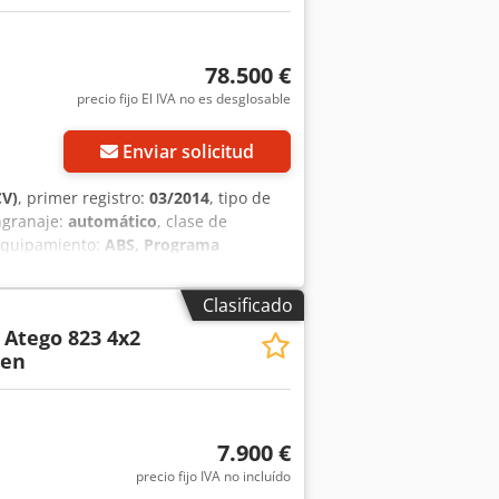
78.500 €
precio fijo El IVA no es desglosable
Enviar solicitud
CV)
, primer registro:
03/2014
, tipo de
engranaje:
automático
, clase de
Equipamiento:
ABS, Programa
e estacionamiento, cierre centralizado,
e ancho, 1620 mm de largo * Radio
Clasificado
era con monitor externo * Llantas de
Atego 823 4x2
Suspensión de ballestas/neumática *
gen
esa y sistema de televisión * Placa de
---* 3 puestos para caballos * Rampa
omprimido * Sistema de ventilación
a carrocería ----* Dimensión de los
7.900 €
 traseros: 225/75R17,5 * Depósito de
precio fijo IVA no incluído
7490 kg * Peso en vacío: 6685 kg *