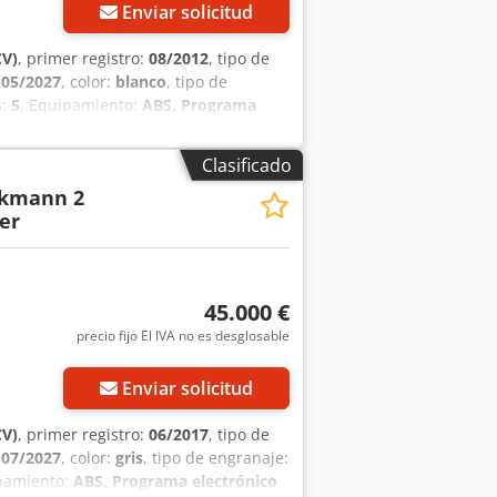
Enviar solicitud
CV)
, primer registro:
08/2012
, tipo de
:
05/2027
, color:
blanco
, tipo de
s:
5
, Equipamiento:
ABS, Programa
navegación
, Renault Master Theault
allos Primera mano ///El vehículo
Clasificado
o: * Chasis Renault Master de 145 CV,
ckmann 2
gador * Sistema Bluetooth de manos
er
 multifunción Compartimento para
r, puertas independientes delante de
egua + potro * Ventilador de techo *
os de almacenamiento cerrados en el
45.000 €
sillas de montar con estantes Salvo
precio fijo El IVA no es desglosable
onibles bajo petición. * POSIBLE
ehículos: STX HORSETRUCKS GERMANY
rcas en el ámbito de vehículos y
Enviar solicitud
previa. Contactar con Richard Theurer
CV)
, primer registro:
06/2017
, tipo de
:
07/2027
, color:
gris
, tipo de engranaje:
pamiento:
ABS, Programa electrónico