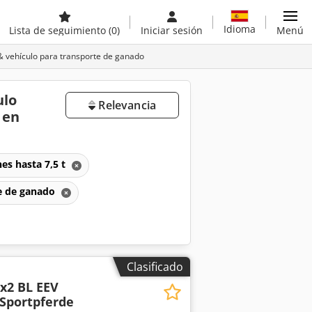
Idioma
Lista de seguimiento
(0)
Iniciar sesión
Menú
 vehículo para transporte de ganado
ulo
Relevancia
 en
es hasta 7,5 t
te de ganado
Clasificado
4x2 BL EEV
Sportpferde