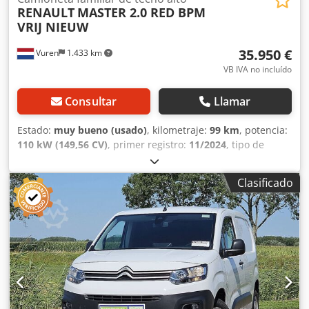
RENAULT
MASTER 2.0 RED BPM
VRIJ NIEUW
35.950 €
Vuren
1.433 km
VB IVA no incluído
Consultar
Llamar
Estado:
muy bueno (usado)
, kilometraje:
99 km
, potencia:
110 kW (149,56 CV)
, primer registro:
11/2024
, tipo de
combustible:
diésel
, tamaño del neumático:
215/75R16
,
configuración de ejes:
4x2
, distancia entre ejes:
4.220 mm
,
Clasificado
combustible:
diésel
, color:
gris
, cabina del conductor:
cabina del conductor
, tipo de engranaje:
mecánico
,
número de marchas:
6
, clase de emisión:
Euro 6
,
amortiguación:
otro
, número de asientos:
3
, longitud total:
6.450 mm
, ancho total:
2.060 mm
, altura total:
2.550 mm
,
longitud del espacio de carga:
3.650 mm
, anchura del
espacio de carga:
1.760 mm
, altura del espacio de carga:
1.880 mm
, Año de fabricación:
2024
, Equipamiento:
ABS,
Apple CarPlay, Bluetooth, aire acondicionado, cierre