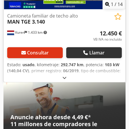
1
/
14
Camioneta familiar de techo alto
MAN
TGE 3.140
12.450 €
Vuren
1.433 km
VB IVA no incluído
Consultar
Llamar
Estado:
usado
, kilometraje:
292.747 km
, potencia:
103 kW
(140,04 CV)
, primer registro:
06/2019
, tipo de combustible:
diésel
, tamaño del neumático:
205/75R16
, configuración de
ejes:
4x2
, distancia entre ejes:
3.640 mm
, combustible:
diésel
, color:
blanco
, cabina del conductor:
cabina del
conductor
, tipo de engranaje:
automático
, clase de
emisión:
Euro 6
, amortiguación:
otro
, número de asientos:
2
, longitud total:
6.130 mm
, ancho total:
1.990 mm
, altura
total:
2.650 mm
, longitud del espacio de carga:
3.270 mm
,
Anuncie ahora desde 4,49 €
*
anchura del espacio de carga:
1.780 mm
, altura del
11 millones de compradores
le
espacio de carga:
1.920 mm
, Año de fabricación:
2019
,