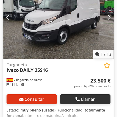
1
/
13
Furgoneta
Iveco
DAILY 35S16
23.500 €
Villagarcía de Arosa
481 km
precio fijo IVA no incluído
Consultar
Llamar
Estado:
muy bueno (usado)
, Funcionalidad:
totalmente
funcional
, número de máquina/vehículo: