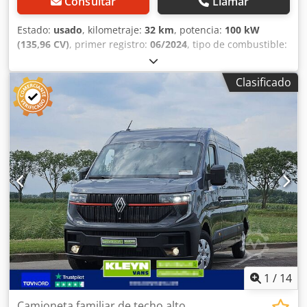
Consultar
Llamar
Estado:
usado
, kilometraje:
32 km
, potencia:
100 kW
(135,96 CV)
, primer registro:
06/2024
, tipo de combustible:
diésel
, combustible:
diésel
, color:
otro
, cabina del
conductor:
cabina del conductor
, tipo de engranaje:
Clasificado
automático
, clase de emisión:
Euro 6
, Año de fabricación:
2024
, Equipamiento:
aire acondicionado
, Aire
acondicionado, potencia del motor: 100 kW (136 CV), norma
Euro: 6, tipo de transmisión: automática, tipo de
carrocería: extendida, L2, transmisión automática, aire
acondicionado, 50 kWh, 230 km (ciclo WLTP), carga rápida,
BPM, libre de emisiones Euro 6, 136 CV. = Información
adicional = Estado general: muy malo Estado técnico: muy
malo Estado estético: muy malo Daños: ninguno Número
de llaves: 2 Matrícula: KLEYN1 Codjzr D Utspfx Acyoha
1
/
14
Camioneta familiar de techo alto