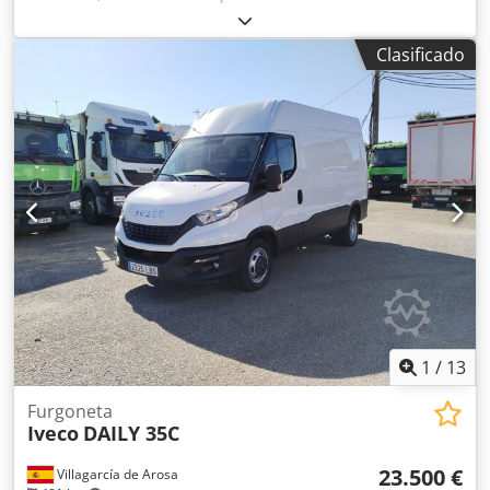
zcfcb35b405565527
, kilometraje:
62.386 km
, primer
registro:
07/2023
, tipo de combustible:
diésel
, peso en
Clasificado
vacío:
2.135 kg
, peso total:
3.500 kg
, tamaño del
neumático:
225/65R16
, configuración de ejes:
4x2
,
distancia entre ejes:
3.520 mm
, combustible:
diésel
, color:
blanco
, tipo de engranaje:
mecánico
, amortiguación:
acero
, número de asientos:
3
, volumen del espacio de
carga:
10 m³
, longitud del espacio de carga:
3.200 mm
,
anchura del espacio de carga:
1.740 mm
, altura del
espacio de carga:
1.900 mm
, Año de fabricación:
2023
,
*FURGONETA CERRADA. Codpezr Nk Tefx Acyoha
1
/
13
Furgoneta
Iveco
DAILY 35C
23.500 €
Villagarcía de Arosa