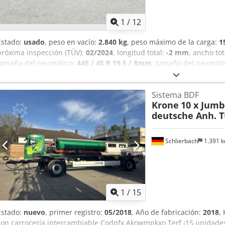
1
/
12
Estado:
usado
, peso en vacío:
2.840 kg
, peso máximo de la carga:
1
próxima inspección (TÜV):
02/2024
, longitud total:
-2 mm
, ancho tot
tamaño del neumático:
445 / 45 R 19.5 / 8mm
, tamaño del neumáti
peso operativo:
18.000 kg
,
Sistema BDF
Krone
10 x Jumb
deutsche Anh. TÜ
Schlierbach
1.391 
1
/
15
Estado:
nuevo
, primer registro:
05/2018
, Año de fabricación:
2018
,
con carrocería intercambiable Codpfx Akowmpkxo Terf ¡15 unidades