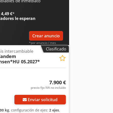
res y cambios, fotos de muestra -- Más
mbiables de inmediato
4,49 €
*
radores
le esperan
Crear anuncio
*por anuncio / mes
Clasificado
is intercambiable
Tandem
hsen*HU 05.2027*
7.900 €
precio fijo IVA no incluído
Enviar solicitud
00 kg
, configuración de ejes:
2 ejes
,