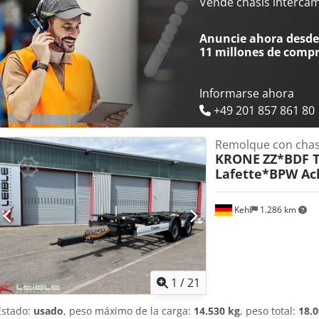
antiempotramiento abatible, -- Sujeto a errores de impresión, erro
Vende chasis interca
datos en: !, Más detalles en: ! Crodpozrqg Njfx Ak Tsf
Anuncie ahora desde 
11 millones de comp
Informarse ahora
+49 201 857 861 80
Remolque con chas
KRONE
ZZ*BDF 
Lafette*BPW Ac
Kehl
1.286 km
1
/
21
Estado:
usado
, peso máximo de la carga:
14.530 kg
, peso total:
18.0