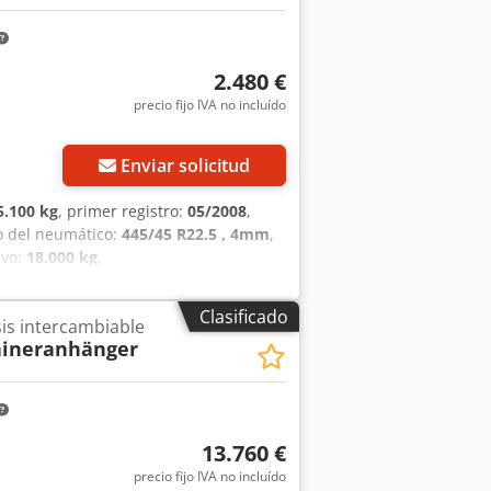
 Peso bruto vehicular (PBV): 30 000 kg
nanciera Precio: a consultar
en contacto con Arie para obtener más
ro Codpfxsztdi Hj Ak Torf = Notas =
2.480 €
r
precio fijo IVA no incluído
Enviar solicitud
5.100 kg
, primer registro:
05/2008
,
o del neumático:
445/45 R22.5 , 4mm
,
ivo:
18.000 kg
,
Clasificado
is intercambiable
aineranhänger
13.760 €
precio fijo IVA no incluído