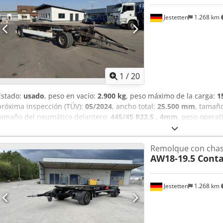
frenos de tambor Pesos Peso en vacío: 4900 kg Carga útil: 25 100 kg
Estado Estado técnico: bueno Estado estético: bueno Información fi
Jestetten
1.268 km
Identificación Matrícula: 67-WN-FV Información adicional Póngase 
información. = Opciones y accesorios adicionales = - Bloqueos de gi
Pacton AXC330 / Chasis para contenedor / Remolque / BPW + tambo
1
/
20
Estado:
usado
, peso en vacío:
2.900 kg
, peso máximo de la carga:
1
próxima inspección (TÜV):
05/2024
, ancho total:
25.500 mm
, tamañ
tamaño del neumático delantero:
445/45 R22.5 , 4mm
, peso operat
Remolque con chas
AW18-19.5 Cont
Jestetten
1.268 km