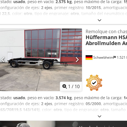
Estado:
usado
, peso en vacío:
2.575 kg
, peso máximo de la carga:
1
configuración de ejes:
2 ejes
, primer registro:
10/2015
, amortiguaci
R 22,5
, color:
otro
, tipo de engranaje:
otro
, tamaño del neumático 
neumático trasero:
385/65 R 22,5
, cabina del conductor:
otro
, clas
ABS, freno de aire comprimido
, - Errores de impresión, omisiones
Remolque con chas
de muestra -, Más datos en: !, Más detalles: ! Csdpozr Sa Rofx Ak Ts
Hüffermann
HSA
Abrollmulden A
Schwebheim
1.521
1
/
10
Estado:
usado
, peso en vacío:
3.574 kg
, peso máximo de la carga:
1
configuración de ejes:
2 ejes
, primer registro:
05/2000
, amortiguaci
265/70R19,5 143/141J
, color:
otro
, tipo de engranaje:
otro
, tamaño
143/141J
, tamaño del neumático trasero:
265/70R19,5 143/141J
, ca
emisión:
ninguno
, Equipamiento:
ABS, freno de aire comprimido
, 