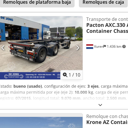
Estaremos encantados de ayudarle a cargar los vehículos que ha c
Remolques de plataforma baja
Remolques de caja
Organización de transportes especiales Estaremos encantados de a
especiales. Matrículas temporales/de exportación Estaremos encan
matrículas de exportación/matrículas temporales. Tramitación de
Transporte de con
Pacton
AXC.330 
encantados de ayudarle a tramitar asuntos aduaneros.
Container Chass
Vuren
1.436 km
1
/
10
Estado:
bueno (usado)
, configuración de ejes:
3 ejes
, carga máxima 
carga máxima permitida por eje (eje 2):
10.000 kg
, carga de eje per
registro:
07/2015
, longitud total:
9.070 mm
, ancho total:
2.500 mm
ejes:
5.660 mm
, color:
negro
, Año de fabricación:
2015
, Configuraci
Suspensión: suspensión neumática Eje delantero: doble neumático;
Remolque con chas
dirección; frenos: frenos de disco Eje trasero 1: doble neumático; e
Krone
AZ Conta
000 kg; frenos: frenos de tambor Eje trasero 2: doble neumático; ca