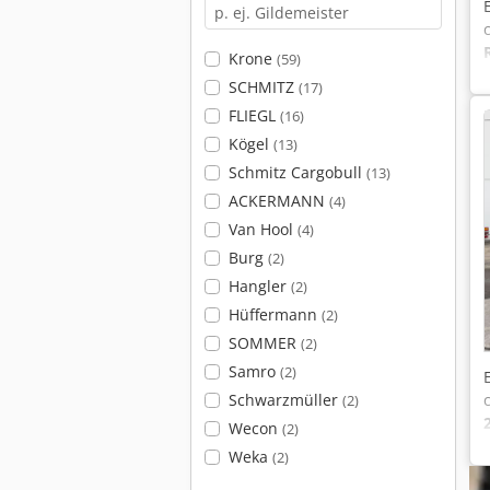
Krone
(59)
SCHMITZ
(17)
FLIEGL
(16)
Kögel
(13)
Schmitz Cargobull
(13)
ACKERMANN
(4)
Van Hool
(4)
Burg
(2)
Hangler
(2)
Hüffermann
(2)
SOMMER
(2)
Samro
(2)
Schwarzmüller
(2)
Wecon
(2)
Weka
(2)