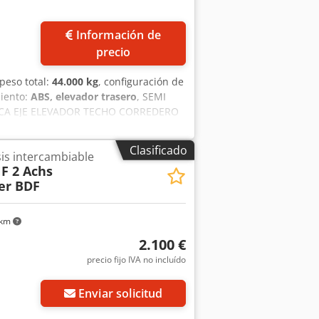
Información de
precio
 peso total:
44.000 kg
, configuración de
iento:
ABS, elevador trasero
, SEMI
CA EJE ELEVADOR TECHO CORREDERO
Clasificado
is intercambiable
F 2 Achs
er BDF
 km
2.100 €
precio fijo IVA no incluído
Enviar solicitud