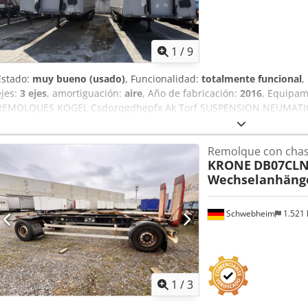
1
/
9
Estado:
muy bueno (usado)
, Funcionalidad:
totalmente funcional
,
ejes:
3 ejes
, amortiguación:
aire
, Año de fabricación:
2016
, Equipam
REMOLQUES KOGEL Csdozqgdhepfx Ak Torf SUSPENSION NEUMATI
EJES MERCEDES ELEVACION TECHO EBS
Remolque con chas
KRONE
DB07CLN
Wechselanhäng
Schwebheim
1.521
1
/
3