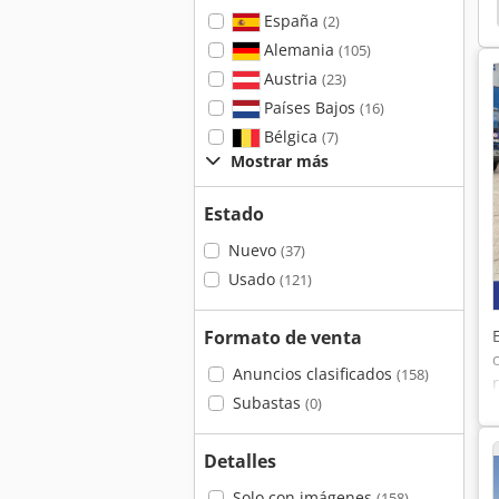
España
(2)
Alemania
(105)
Austria
(23)
Países Bajos
(16)
Bélgica
(7)
Mostrar más
Estado
Nuevo
(37)
Usado
(121)
Formato de venta
Anuncios clasificados
(158)
Subastas
(0)
Detalles
Solo con imágenes
(158)