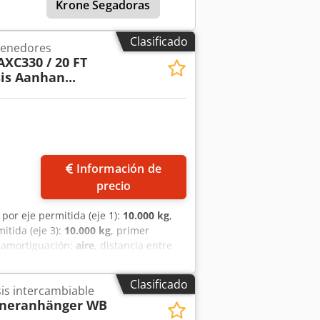
omprado. Crsdpfszr Sydex Ak Tof
Krone Segadoras
yudarle a organizar transportes
tados de ayudarle a obtener
Clasificado
 formalidades aduaneras Estaremos
tenedores
AXC330 / 20 FT
is Aanhan...
Información de
precio
por eje permitida (eje 1):
10.000 kg
,
mitida (eje 3):
10.000 kg
, primer
, amortiguación:
aire
, distancia entre
ón de los ejes Marca de los ejes: BPW
 carga máxima por eje: 10 000 kg;
Clasificado
is intercambiable
je elevable; carga máxima por eje: 10
ineranhänger WB
rga máxima por eje: 10 000 kg; frenos: