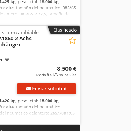
5.425 kg
, peso total:
18.000 kg
,
ón:
aire
, tamaño del neumático:
385/65
delantero:
385/65 R 22,5
, tamaño del
e de emisión:
ninguno
, Equipamiento:
 y modificaciones reservadas, imágenes
Clasificado
is intercambiable
rf
1860 2 Achs
nhänger
 km
8.500 €
precio fijo IVA no incluído
Enviar solicitud
4.426 kg
, peso total:
18.000 kg
,
ón:
aire
, tamaño del neumático:
 del neumático delantero:
265/70R19,5
bina del conductor:
otro
, clase de
trasero con protección