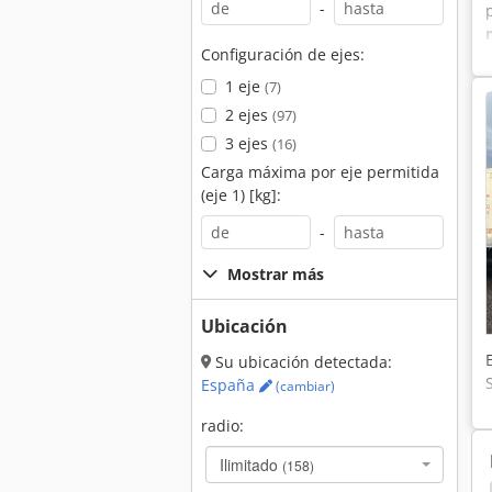
-
Configuración de ejes:
1 eje
(7)
2 ejes
(97)
3 ejes
(16)
Carga máxima por eje permitida
(eje 1) [kg]:
-
Mostrar más
Ubicación
Su ubicación detectada:
España
(cambiar)
radio:
Ilimitado
(158)