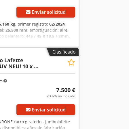
Enviar solicitud
5.160 kg
, primer registro:
02/2024
,
al:
25.500 mm
, amortiguación:
aire
,
co delantero:
445 / 45 R 19.5 / 8mm
,
Clasificado
o Lafette
V NEU! 10 x ...
km
7.500 €
VB IVA no incluído
Enviar solicitud
 KRONE carro giratorio - Jumbolafette
 disponibles: años de fabricación