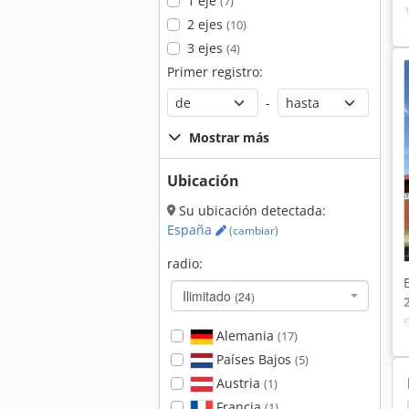
1 eje
(7)
2 ejes
(10)
3 ejes
(4)
Primer registro:
-
Mostrar más
Ubicación
Su ubicación detectada:
España
(cambiar)
radio:
Ilimitado
(24)
Alemania
(17)
Países Bajos
(5)
Austria
(1)
Francia
(1)