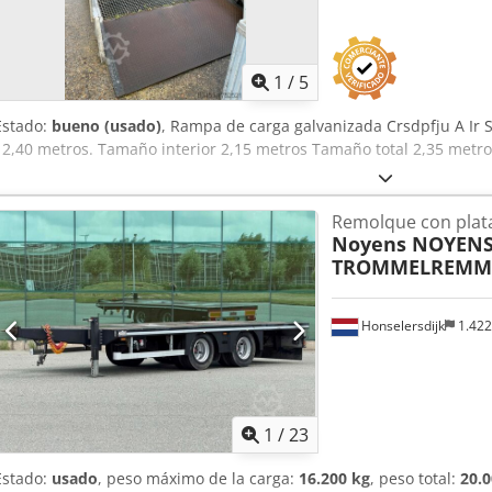
1
/
5
Estado:
bueno (usado)
, Rampa de carga galvanizada Crsdpfju A Ir 
12,40 metros. Tamaño interior 2,15 metros Tamaño total 2,35 metro
Remolque con plat
Noyens NOYENS 
TROMMELREMME
Honselersdijk
1.42
1
/
23
Estado:
usado
, peso máximo de la carga:
16.200 kg
, peso total:
20.0