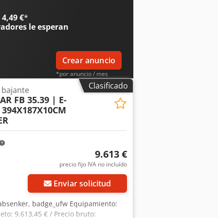
os y sugerencias, y nosotros nos
ervicios con un costo adicional:----
4,49 €
*
completa de la exportación.
radores
le esperan
. Transporte de vehículos. Registro de
---¿Su equipo VTS?
Crear anuncio
*por anuncio / mes
Clasificado
bajante
R FB 35.39 | E-
 394X187X10CM
ER
9.613 €
precio fijo IVA no incluído
Enviar solicitud
absenker, badge_ufw Equipamiento:
to: 9.613,45 € / Precio bruto: