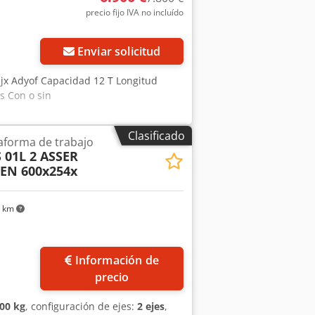
precio fijo IVA no incluído
Enviar solicitud
Sjx Adyof Capacidad 12 T Longitud
s Con o sin
Clasificado
aforma de trabajo
01L 2 ASSER
N 600x254x
2 km
Información de
precio
00 kg
, configuración de ejes:
2 ejes
,