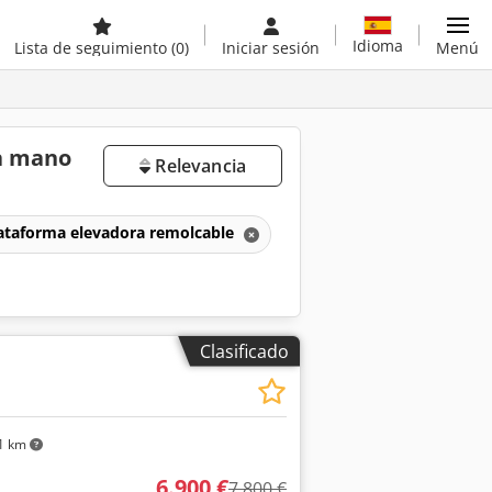
Idioma
Lista de seguimiento
(0)
Iniciar sesión
Menú
a mano
Relevancia
ataforma elevadora remolcable
Clasificado
1 km
6.900 €
7.800 €