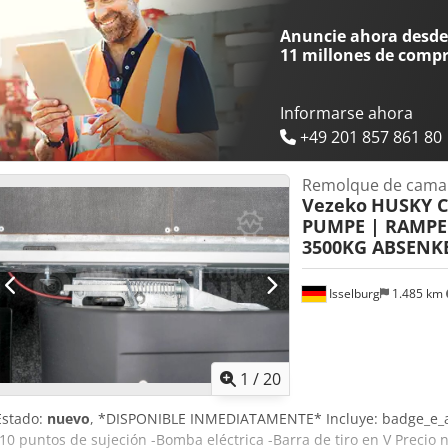
con la compra de un vehículo. Simplemente comuníquenos sus dese
encargaremos. Entre otras cosas, podemos ofrecerle los siguientes s
Anuncie ahora desde 
Aceptación de su vehículo antiguo. Inspección técnica/ITV Gestión 
11 millones de comp
Tramitación de financiación. Solicitud de matrículas de exportación
vehículos. Rescate y transporte de vehículos. Cedpfx Ajyvnwijdyjrf -
Informarse ahora
+49 201 857 861 80
Remolque de cama 
Vezeko
HUSKY CA
PUMPE | RAMPE
3500KG ABSENK
Isselburg
1.485 km
1
/
20
Estado:
nuevo
, *DISPONIBLE INMEDIATAMENTE* Incluye: badge_e_
-10 puntos de sujeción -Bomba eléctrica -Barra de tiro en V Precio ne