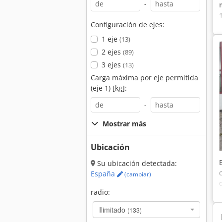
-
Configuración de ejes:
1 eje
(13)
2 ejes
(89)
3 ejes
(13)
Carga máxima por eje permitida
(eje 1) [kg]:
-
Mostrar más
Ubicación
Su ubicación detectada:
España
(cambiar)
radio:
Ilimitado
(133)