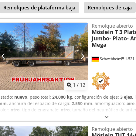
comprimido
, Anillas de amarre, -- errores de impresión, omisione
Remolques de plataforma baja
Remolques de caja
imágenes de muestra --, más datos en: !, más detalles: ! Cjdpfx Alo
Remolque abierto
Möslein
T 3 Plat
Jumbo- Plato- A
Mega
Schwebheim
1.521
1
/
12
Estado:
nuevo
, peso total:
24.000 kg
, configuración de ejes:
3 ejes
,
mm
, anchura del espacio de carga:
2.550 mm
, amortiguación:
aire
color:
otro
, tipo de engranaje:
otro
, tamaño del neumático delante
neumático trasero:
235/75 R 17,5
, cabina del conductor:
otro
, clas
ABS, freno de aire comprimido
, Altura de carga aprox. 980 mm, 20
Remolque abierto
ganchos de amarre de 6 t cada uno, 18 orificios de amarre, 7 bolsill
Möslein
THT 14-
bolsillos para estacas en el marco exterior, 2 pares de cierres par