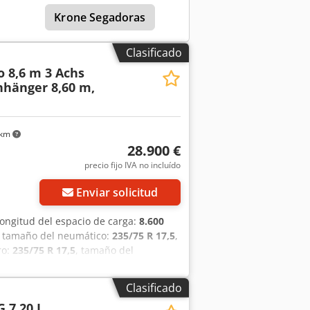
s y modificaciones reservadas,
Krone Segadoras
zrqk Ujxjha
Clasificado
o 8,6 m 3 Achs
nhänger 8,60 m,
 km
28.900 €
precio fijo IVA no incluído
Enviar solicitud
 longitud del espacio de carga:
8.600
, tamaño del neumático:
235/75 R 17,5
,
ro:
235/75 R 17,5
, tamaño del
e de emisión:
ninguno
, Equipamiento:
 argollas de amarre de 6 t cada una, 20
Clasificado
os para estacas en el centro, 14
G 7,20 L
a contenedores. Recargo por pared