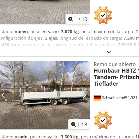
Alxoha
1
/
10
Estado:
nuevo
, peso en vacío:
3.020 kg
, peso máximo de la carga:
1
configuración de ejes:
2 ejes
, longitud del espacio de carga:
7.200
2.480 mm
, amortiguación:
acero
, tamaño del neumático:
205/65 R 
otro
, tamaño del neumático delantero:
205/65 R 17,5
, tamaño del 
cabina del conductor:
otro
, clase de emisión:
ninguno
, combustibl
Remolque abierto
de aire comprimido
, Altura de carga: aprox. 820 mm, ancho interio
Humbaur
HBTZ 1
de acero galvanizado, 600 mm de altura, laterales de aluminio ple
Tandem- Pritsc
desmontables, suelo de madera de 40 mm, 3 huecos centrales para a
Tieflader
de amarre, marco exterior con ojales para amarre, soporte de tran
rápidas, marcadores de contorno y protección lateral contra impac
supresión de salpicaduras, parte trasera, sobreprecio por rejilla e
Schwebheim
1.521
perforada), precio: 1400 euros, sobreprecio por rampas de alumini
8 toneladas y 2 soportes plegables traseros, precio: 1900 euros, --s
modificaciones, imágenes ilustrativas--, más datos en: !, Más detalle
1
/
8
Estado:
usado
, peso en vacío:
3.500 kg
, peso máximo de la carga:
1