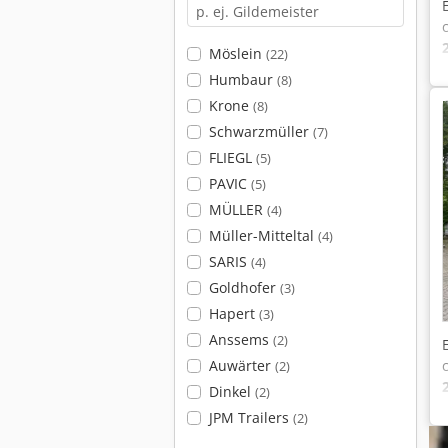
Möslein
(22)
Humbaur
(8)
Krone
(8)
Schwarzmüller
(7)
FLIEGL
(5)
PAVIC
(5)
MÜLLER
(4)
Müller-Mitteltal
(4)
SARIS
(4)
Goldhofer
(3)
Hapert
(3)
Anssems
(2)
Auwärter
(2)
Dinkel
(2)
JPM Trailers
(2)