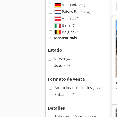
Alemania
(90)
Países Bajos
(24)
Austria
(9)
Italia
(5)
Bélgica
(4)
Mostrar más
Estado
Nuevo
(47)
Usado
(86)
Formato de venta
Anuncios clasificados
(133)
Subastas
(0)
Detalles
Solo con imágenes
(133)