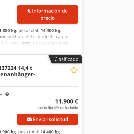
Información de
precio
1.380 kg
, peso total:
14.400 kg
,
 mm
, anchura del espacio de carga:
17,5
, color:
otro
, tipo de engranaje:
neumático trasero:
205/65 R 17,5
,
e:
biodiésel
, Equipamiento:
ABS, freno
Clasificado
r del vehículo: aprox. 2480 mm, frente
37224 14,4 t
gables y desmontables, largueros
henanhänger-
lojar largueros de 80 x 80, 6 ojales
smisión reforzado con marchas lentas y
tos, guardabarros y sistema de
n el frente de 1600 mm de altura (chapa
 km
o, capacidad de carga por par de
11.900 €
alvo errores, omisiones y
precio fijo IVA no incluído
s: ! Cjdpfx Alszrqh Hjxjha
Enviar solicitud
0.900 kg
, peso total:
14.400 kg
,