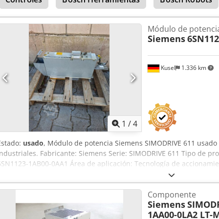
Módulo de potenci
Siemens
6SN112
Kusel
1.336 km
1
/
4
Estado:
usado
, Módulo de potencia Siemens SIMODRIVE 611 usado p
industriales. Fabricante: Siemens Serie: SIMODRIVE 611 Tipo de p
6SN1123-1AB00-0AA1 Área de aplicación: Tecnología de accionami
de montaje: Montaje en armario eléctrico Refrigeración: Refrigerac
Estado: Usado
Componente
Siemens
SIMODR
1AA00-0LA2 LT-M