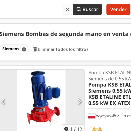
Buscar
Vender
Siemens Bombas de segunda mano en venta
Siemens
Eliminar todos los filtros
Bomba KSB ETALINE
Siemens de 0,55 k
Pompa KSB ETALI
Siemens 0.55 k
KSB ETALINE ETL
0.55 kW EX ATEX
Wymysłów
2.119 k
1
/
12