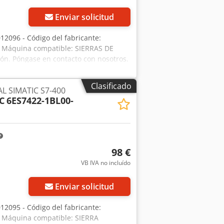
Enviar solicitud
12096 - Código del fabricante:
- Máquina compatible: SIERRAS DE
ión. Póngase en contacto con nosotros.
Clasificado
L SIMATIC S7-400
C
6ES7422-1BL00-
98 €
VB IVA no incluído
Enviar solicitud
12095 - Código del fabricante:
- Máquina compatible: SIERRA