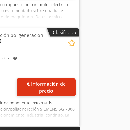
to compuesto por un motor eléctrico
ipo está montado sobre una base
rte de maquinaria. Datos técnicos:
Potencia: 1,1 kW Velocidad: aprox.
cción: IP54 Tipo de montaje: B3
Clasificado
ción poligeneración
 pintura). Totalmente funcional desde
0
n la caja de conexiones está dañado
501 km
Información de
precio
 funcionamiento:
116.131 h
,
ración/poligeneración SIEMENS SGT-300
cionamiento industrial continuo. La
0 con tecnología de combustión de
alor residual (WHRS/HRSG) capaz de