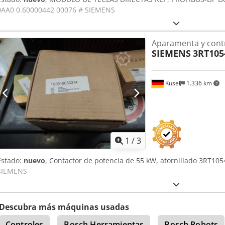
0AA0 0.60000442 00076 # SIEMENS
Aparamenta y cont
SIEMENS
3RT105
Kusel
1.336 km
1
/
3
Estado:
nuevo
, Contactor de potencia de 55 kW, atornillado 3RT10
SIEMENS
Descubra más máquinas usadas
Controles
Bosch Herramientas
Bosch Robots