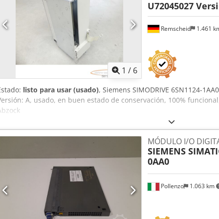
U72045027 Versi
Remscheid
1.461 
1
/
6
Estado:
listo para usar (usado)
, Siemens SIMODRIVE 6SN1124-1AA0
Versión: A, usado, en buen estado de conservación, 100% funciona
Abzock
MÓDULO I/O DIGITA
SIEMENS SIMATI
0AA0
Pollenzo
1.063 km