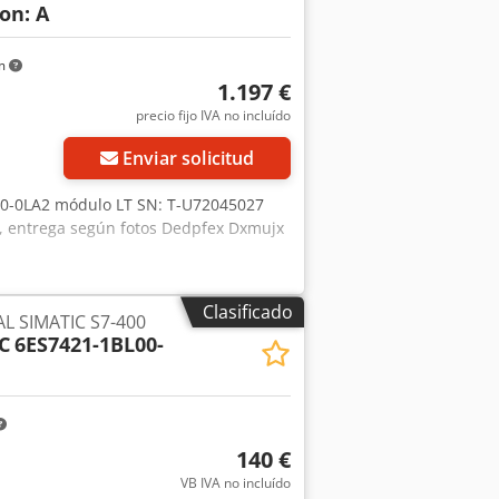
on: A
km
1.197 €
precio fijo IVA no incluído
Enviar solicitud
0-0LA2 módulo LT SN: T-U72045027
l, entrega según fotos Dedpfex Dxmujx
Clasificado
L SIMATIC S7-400
C
6ES7421-1BL00-
140 €
VB IVA no incluído