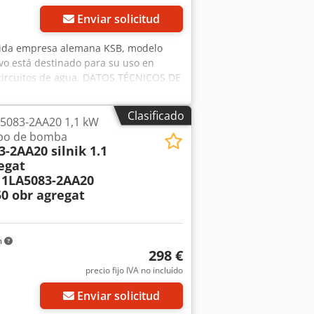
Enviar solicitud
nocida empresa alemana KSB, modelo
vo está destinado para su uso en
 y circuitos de agua. DATOS TÉCNICOS DE
Q: 4,0 m³/h Altura de elevación H: 12
Año de fabricación: 2021 Conexiones
Clasificado
5083-2AA20 1,1 kW
ón: 400 V 50 Hz Rpm: aprox. 1440 rpm
upo de bomba
STADO Muy buen estado Dedpeywu Hajfx
-2AA20 silnik 1.1
o Técnicamente funcional
egat
e agua y líquidos Plantas de
 1LA5083-2AA20
50 obr agregat
m
298 €
precio fijo IVA no incluído
Enviar solicitud