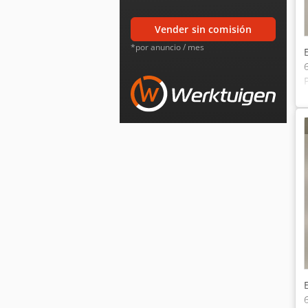
vender sin comisión
*por anuncio / mes