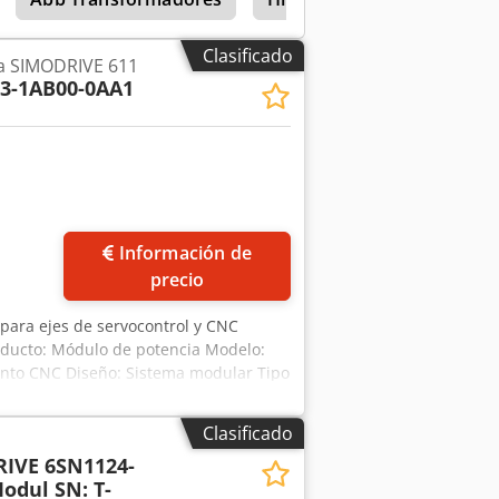
Clasificado
a SIMODRIVE 611
3-1AB00-0AA1
Información de
precio
ara ejes de servocontrol y CNC
roducto: Módulo de potencia Modelo:
ento CNC Diseño: Sistema modular Tipo
ión por aire Dcodpfx Abezr T Dqjzek
Clasificado
IVE 6SN1124-
odul SN: T-