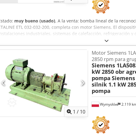
Estado:
muy bueno (usado)
, A la venta: bomba lineal de la reco
ETALINE ETL 032-032-200, completa con motor Siemens. El dispositi
instalaciones industriales, sistemas de calefacción, refrigeración
LA BOMBA Fabricante: KSB Modelo: ETALINE ETL 032-032-200 Caudal 
m Diámetro del impulsor: 191 mm Velocidad de rotación: 1459 rpm 
Motor Siemens 1LA
bridadas MOTOR Fabricante: Siemens Potencia: 0,55 kW Alimentaci
2850 rpm para gr
Eficiencia: clase IE3 Ejecutado en ATEX Ex II 2G Protección PTC E
Siemens 1LA5083
Abzsck Equipo completo Ligero desgaste visible de almacenamient
kW 2850 obr agr
APLICACIONES Instalaciones industriales Sistemas HVAC Circuitos d
pompa
Siemens
producción Zonas ATEX (peligro de explosión)
silnik 1.1 kW 28
pompa
Wymysłów
2.119 k
1
/
10