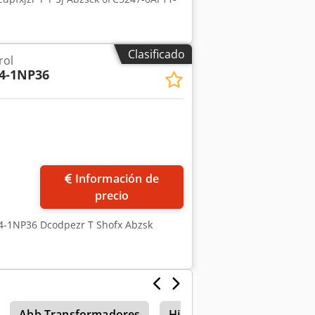
Clasificado
rol
4-1NP36
Información de
precio
54-1NP36 Dcodpezr T Shofx Abzsk
Abb Transformadores
Hitachi Miniexcavadoras