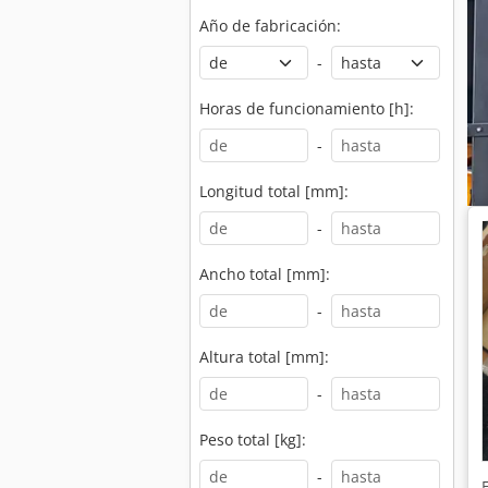
Año de fabricación:
-
Horas de funcionamiento [h]:
-
Longitud total [mm]:
-
Ancho total [mm]:
-
Altura total [mm]:
-
Peso total [kg]:
-