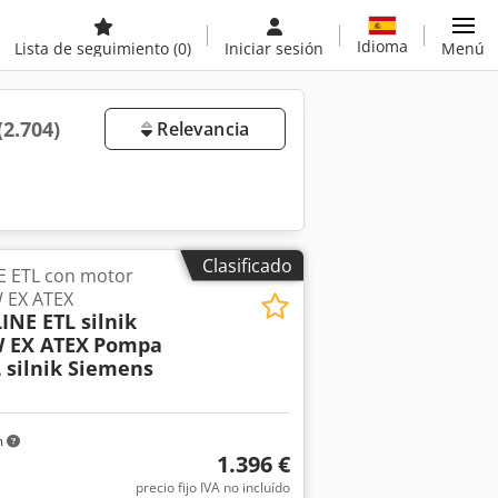
Idioma
Lista de seguimiento
(0)
Iniciar sesión
Menú
(2.704)
Relevancia
Clasificado
 ETL con motor
W EX ATEX
NE ETL silnik
W EX ATEX
Pompa
 silnik Siemens
m
1.396 €
precio fijo IVA no incluído