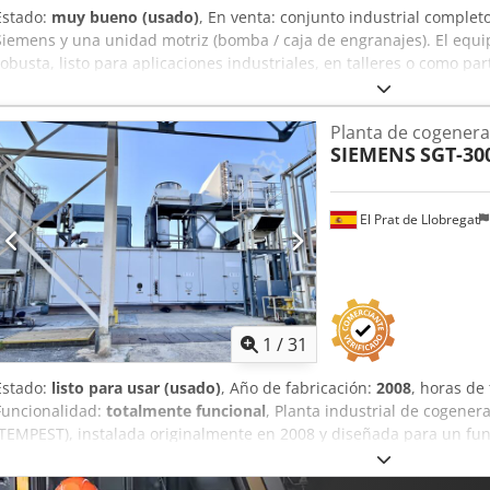
Estado:
muy bueno (usado)
, En venta: conjunto industrial comple
Siemens y una unidad motriz (bomba / caja de engranajes). El equ
robusta, listo para aplicaciones industriales, en talleres o como pa
Dsdpfeywn Nzsx Abzjck Fabricante: Siemens Modelo: 1LA5083-2AA20 
2850 rpm Alimentación: 220/380 V Frecuencia: 50 Hz Grado de prote
Planta de cogenera
Estado: Usado, con señales visibles de uso (raspones, marcas en la
SIEMENS
SGT-30
el punto de vista técnico. Nota: Un pequeño componente plástico e
(visible en la foto). Esto no afecta el funcionamiento del equipo.
El Prat de Llobregat
1
/
31
Estado:
listo para usar (usado)
, Año de fabricación:
2008
, horas de
Funcionalidad:
totalmente funcional
, Planta industrial de cogene
(TEMPEST), instalada originalmente en 2008 y diseñada para un fun
planta se basa en una turbina de gas de eje único Siemens SGT-30
bajas emisiones (DLE) y un sistema completo de recuperación de c