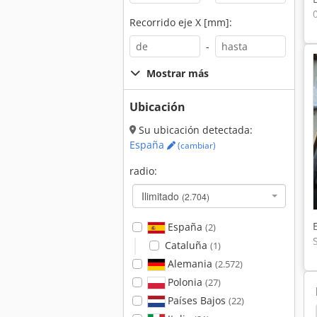
Recorrido eje X [mm]:
-
Mostrar más
Ubicación
Su ubicación detectada:
España
(cambiar)
radio:
Ilimitado
(2.704)
España
(2)
Cataluña
(1)
Alemania
(2.572)
Polonia
(27)
Países Bajos
(22)
dfos Bombas
Wilo Bombas
Rexroth Bombas