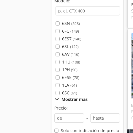
Modelo:
6SN
(528)
6FC
(149)
6ES7
(146)
6SL
(122)
6AV
(116)
1HU
(108)
1PH
(90)
6ES5
(78)
1LA
(61)
6SC
(61)
Mostrar más
Precio:
-
Solo con indicación de precio