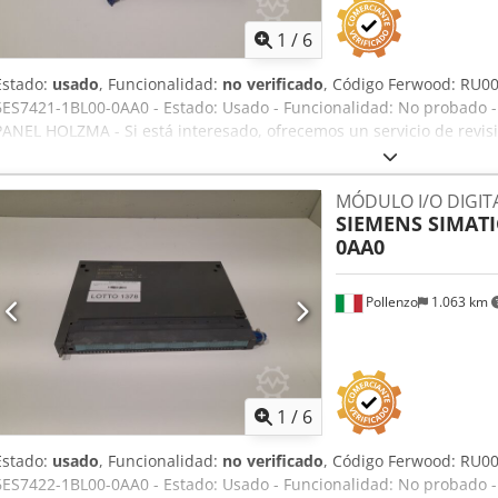
1
/
6
Estado:
usado
, Funcionalidad:
no verificado
, Código Ferwood: RU00
6ES7421-1BL00-0AA0 - Estado: Usado - Funcionalidad: No probado 
PANEL HOLZMA - Si está interesado, ofrecemos un servicio de revis
Djdpszmhrfsfx Abzock
MÓDULO I/O DIGITA
SIEMENS SIMATI
0AA0
Pollenzo
1.063 km
1
/
6
Estado:
usado
, Funcionalidad:
no verificado
, Código Ferwood: RU00
6ES7422-1BL00-0AA0 - Estado: Usado - Funcionalidad: No probado 