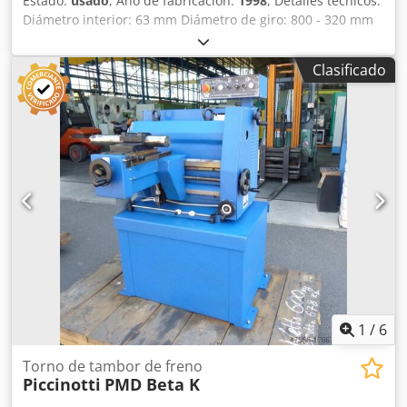
Estado:
usado
, Año de fabricación:
1998
, Detalles técnicos:
Diámetro interior: 63 mm Diámetro de giro: 800 - 320 mm
Profundidad de rectificado: 380 mm Dimensiones de la
muela abrasiva: Ø 65 x 25 mm (muela de copa) Crsdpfx
Clasificado
Afeu Ngauo Esf Avance: 0,05 - 0,40 rev/min / 8 pasos
rev/min Requisito total de potencia: aprox. 1,1 kW Peso
aprox.: 1060 kg Dimensiones de la máquina aprox.
LxAnxAl: 1,1 x 1,1 x 1,4 m Máquina para torneado y
rectificado de tambores y discos de freno - Diámetro de
torneado y rectificado máx./mín.: 800 / 320 mm - Sujetador
de tambor de freno: 63 mm, carrera del husillo 120 mm -
Carro transversal: recorrido longitudinal 380 mm;
recorrido transversal 200 mm - Carro de rectificado: ajuste
transversal 60 mm; motor = velocidad 3410 rpm - Manejo
mediante panel de control
1
/
6
Torno de tambor de freno
Piccinotti
PMD Beta K