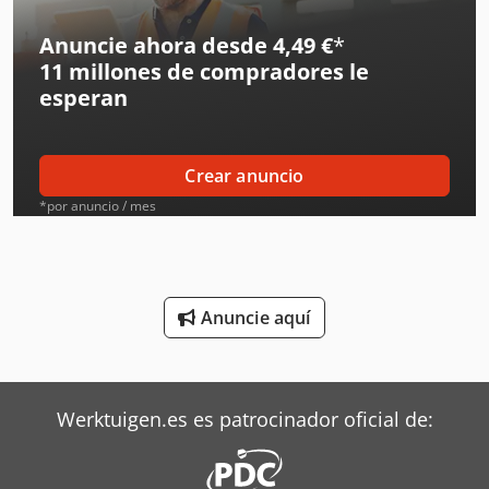
Ingersoll Compresores
Anuncie ahora desde 4,49 €
*
11 millones de compradores
le
Ingersoll Rand Compresores
esperan
Ingersoll Rand Herramientas
Kverneland Arado
Crear anuncio
Liebherr Grúas
*por anuncio / mes
Linde Tractor
Mafi Tractor
Anuncie aquí
Mahle Compresores
Oms Flejadoras
Werktuigen.es es patrocinador oficial de:
Pramac Generadores
Ravo Barredoras