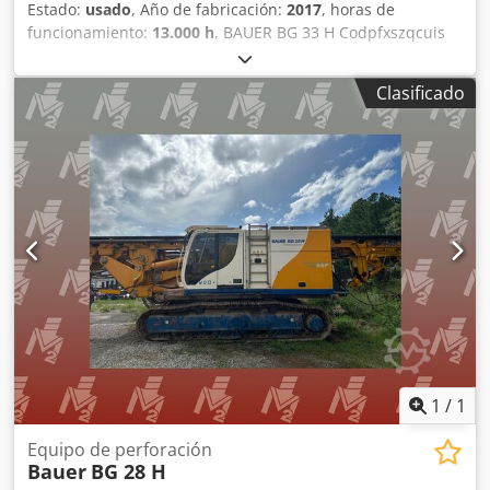
Estado:
usado
, Año de fabricación:
2017
, horas de
funcionamiento:
13.000 h
, BAUER BG 33 H Codpfxszqcuis
Agpsha Año de fabricación: 2017 Horas de funcionamiento:
aproximadamente 13000 Torre superior: BAUER BT 75 Más
Clasificado
información bajo petición.
1
/
1
Equipo de perforación
Bauer
BG 28 H