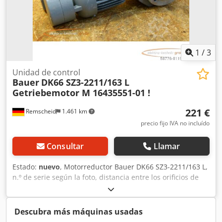
1
/
3
Unidad de control
Bauer
DK66 SZ3-2211/163 L
Getriebemotor M 16435551-01 !
221 €
Remscheid
1.461 km
precio fijo IVA no incluído
Consultar
Llamar
Estado:
nuevo
, Motorreductor Bauer DK66 SZ3-2211/163 L,
n.º de serie según la foto, distancia entre los orificios de
fijación: 91 x 91 mm, diámetro del eje de transmisión: 25
mm, sin usar, con signos de almacenamiento,
funcionamiento 100 %, el alcance del suministro se indica
Descubra más máquinas usadas
en las fotos. Csdpfxei D E Dcs Agpeha