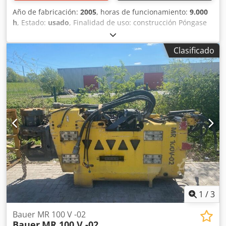
Año de fabricación:
2005
, horas de funcionamiento:
9.000
h
, Estado:
usado
, Finalidad de uso: construcción Póngase
en contacto con Mohamad Fattah Ahmad para obtener
más información. BAUER BG 28 V Año de fabricación:
Clasificado
2004/5 Torreta superior BS 80 Codpfx Agoh Tyy Ejpeha
Chasis inferior UW 110 Motor CAT, 354 kW Sistema de
perforación KDK 275 S Preparado para Kelly, SOB, FDP y
VDW Preparado para el sistema de revestimiento de Bauer
1
/
3
Bauer MR 100 V -02
Bauer
MR 100 V -02