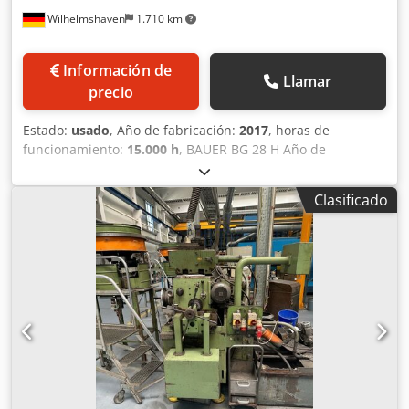
Wilhelmshaven
1.710 km
Información de
Llamar
precio
Estado:
usado
, Año de fabricación:
2017
, horas de
funcionamiento:
15.000 h
, BAUER BG 28 H Año de
fabricación: 2017 Horas de funcionamiento:
aproximadamente 15.000 Chodpfx Agszqct Eopja
Clasificado
Superestructura: BAUER BT 75 Para más información,
póngase en contacto con nosotros.