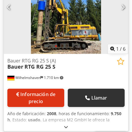
sistema de separación de piezas, un bastidor robusto y
una plataforma con escaleras. Dimensiones totales X/Y/Z:
aproximadamente 2500 mm/2100 mm/2200 mm, peso:
aproximadamente 4200 kg. Se puede realizar una
inspección en las instalaciones. Chjdpfezpa R Sex Agpea
1
/
6
Bauer RTG RG 25 S (A)
Bauer
RTG RG 25 S
Wilhelmshaven
1.710 km
Información de
Llamar
precio
Año de fabricación:
2008
, horas de funcionamiento:
9.750
h
, Estado:
usado
, La empresa M2 GmbH le ofrece la
siguiente máquina: - Equipo de hincado y perforación RTG