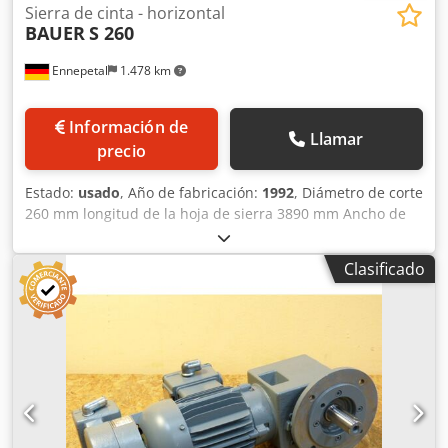
Sierra de cinta - horizontal
BAUER
S 260
Ennepetal
1.478 km
Información de
Llamar
precio
Estado:
usado
, Año de fabricación:
1992
, Diámetro de corte
260 mm longitud de la hoja de sierra 3890 mm Ancho de
corte 340 mm Velocidad de corte Variable continua m/min
Chodeu Rt Hdspfx Agpja Requerimiento total de potencia
Clasificado
2,4 kW Peso de la máquina aprox. 1,5 t Requerimientos de
espacio aprox. 2,5 x 1,4 x 2,0 m Las mordazas de sujeción
del tornillo de banco se pueden ajustar para cortar en
inglete.