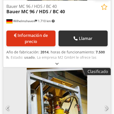
Bauer MC 96 / HDS / BC 40
Bauer
MC 96 / HDS / BC 40
Wilhelmshaven
1.710 km
Información de
Llamar
precio
Año de fabricación:
2014
, horas de funcionamiento:
7.500
h
, Estado:
usado
, La empresa M2 GmbH le ofrece las
siguientes máquinas: Chsdpjh Tyzfefx Agpoa - BAUER MC
96 - BAUER HDS 100 - BAUER BC 40 ¡Más información bajo
Clasificado
petición!