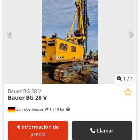
1
/
1
Bauer BG 28 V
Bauer
BG 28 V
Schrobenhausen
1.710 km
Información de
Llamar
precio