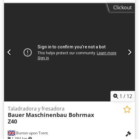
plano: 20 x 220 mm. Longitud de la hoja de sierra: 3660 x
Clickout
27 x 0,9 mm. Chjdpozrmfhjfx Agpoa
1
/
12
Taladradora y fresadora
Bauer
Maschinenbau Bohrmax
Z40
Burton upon Trent
1.384 km