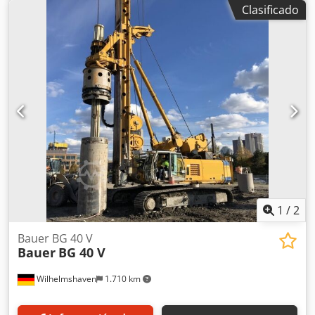
RG 25S - Torre giratoria: Sennebogen BS 80 R - Motor: CAT
Clasificado
C 18 570 kW Chsdpfx Aoh Tyz Aegpoa - Opcional:
Compactador vibratorio MR 125 V, KDK 232 S, DKS 100/200
- Equipamiento: Procedimientos de compactación
vibratoria, perforación Kelly y SOB. La máquina se
encuentra en excelentes condiciones y está lista para su
uso inmediato.
1
/
2
Bauer BG 40 V
Bauer
BG 40 V
Wilhelmshaven
1.710 km