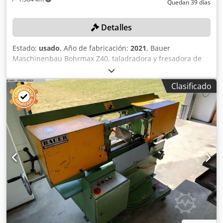
Quedan 39 días
Detalles
Estado:
usado
, Año de fabricación:
2021
, Bauer
Maschinenbau Bohrmax Z40, taladradora y fresadora de
sección, longitud total de la mesa: 4350 mm, 4 secciones
de 1050 mm de longitud, control de programa Penta NC
Clasificado
V2, ATC con capacidad para 10 herramientas, husillo CAT
40, potencia de 11 kW, recorrido del eje X = 4000 mm, eje Y
= 580 mm, eje Z = 700 mm, capacidad de taladrado: 3-40
mm, rango de velocidad de taladrado: 140-2300 rpm,
avance rápido en el eje X = 24 m/min, en los ejes Y y Z = 7,5
m/min, ancho de la mesa: 560 mm, distancia desde la
parte inferior del soporte de la herramienta hasta la mesa:
700 mm, motor de 7,5 kW. Número de serie: 21-0156 (2021)
Csdjzr Ix Aspfx Agpeha Ubicación: Estos lotes se
encuentran en Burton-on-Trent, Reino Unido.
Desafortunadamente, no hay instalaciones de carga en el
lugar; el desmontaje y la carga correrán por cuenta del
comprador.