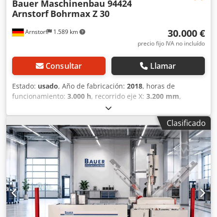
Bauer Maschinenbau 94424
Arnstorf
Bohrmax Z 30
30.000 €
Arnstorf
1.589 km
precio fijo IVA no incluído
Consultar
Llamar
Estado:
usado
, Año de fabricación:
2018
, horas de
funcionamiento:
3.000 h
, recorrido eje X:
3.200 mm
,
recorrido del eje Y:
620 mm
, recorrido del eje Z:
600 mm
,
avance rápido eje X:
20 m/min
, avance rápido eje Y:
6
Clasificado
m/min
, avance rápido eje Z:
6 m/min
, longitud de la mesa:
3.000 mm
, velocidad del husillo (min.):
4.000 rpm
,
potencia del motor del husillo:
7.500 W
, número de
ranuras del almacén de herramientas:
10
, Equipamiento:
ajuste continuo de la velocidad de rotación
,
Fresadora/taladradora CNC No se requieren conocimientos
de CNC, funcionamiento extremadamente sencillo.
Codpfezqvbpex Agpjha Portaherramientas Laip Sistema de
refrigeración Cambiador automático de herramientas para