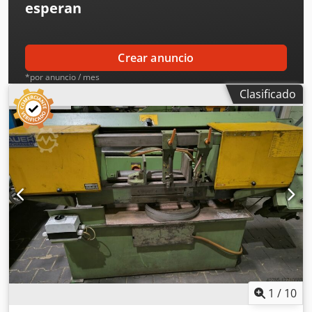
esperan
Crear anuncio
*por anuncio / mes
Clasificado
1
/
10