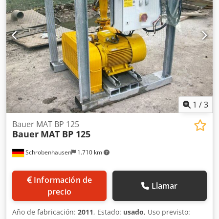
1
/
3
Bauer MAT BP 125
Bauer
MAT BP 125
Schrobenhausen
1.710 km
Información de
Llamar
precio
Año de fabricación:
2011
, Estado:
usado
, Uso previsto: