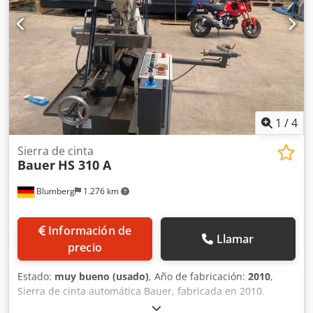
1
/
4
Sierra de cinta
Bauer
HS 310 A
Blumberg
1.276 km
Información de
Llamar
precio
Estado:
muy bueno (usado)
, Año de fabricación:
2010
,
Sierra de cinta automática Bauer, fabricada en 2010.
Capacidad de corte circular: 300 mm. Capacidad de corte