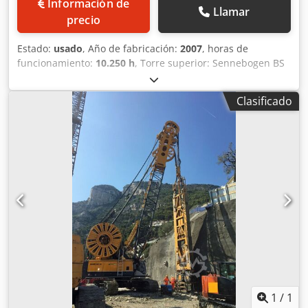
Información de
Llamar
precio
Estado:
usado
, Año de fabricación:
2007
, horas de
funcionamiento:
10.250 h
, Torre superior: Sennebogen BS
100 Codpfx Ageh Tyzbspsha Chasis inferior: Bauer UW 130
Motor: CAT C15 / 433 kW Transmisión: Bauer KDK 390 S
Clasificado
Barra Kelly: BK 40 / 470 Cabrestante principal: 40
toneladas Lastre: 6 + 6,5 + 11,5 toneladas Preparado para
barra Kelly, SOB/FDP, CCFA Uso previsto: Construcción Para
obtener más información, póngase en contacto con
Mohamad Fattah Ahmad.
1
/
1