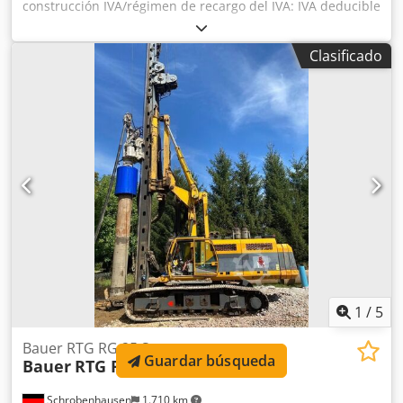
construcción IVA/régimen de recargo del IVA: IVA deducible
Para obtener más información, póngase en contacto con
Mohamad Fattah Ahmad. Cedpfx Aeh Ty Dajgpsha Bomba
Clasificado
para bentonita Bauer - MAT, modelo BP 125 2 unidades
disponibles Buen estado Lista para su uso inmediato
1
/
5
Bauer RTG RG 25 S
Guardar búsqueda
Bauer
RTG RG 25 S
Schrobenhausen
1.710 km