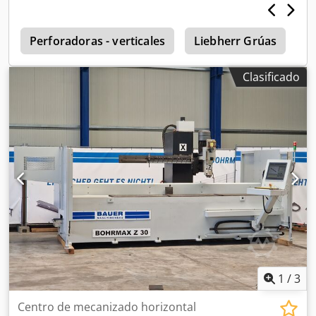
s
Perforadoras - verticales
Liebherr Grúas
Clasificado
1
/
3
Centro de mecanizado horizontal