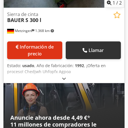
1
/
2
Sierra de cinta
BAUER
S 300 l
Metzingen
1.368 km
Información de
Llamar
precio
Estado:
usado
, Año de fabricación:
1992
, ¡Oferta en
proceso! Chedjwh Uhfopfx Agpoa
Anuncie ahora desde 4,49 €
*
11 millones de compradores
le