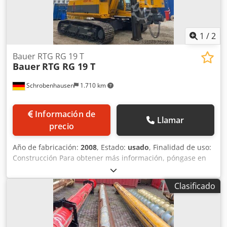
1
/
2
Bauer RTG RG 19 T
Bauer
RTG RG 19 T
Schrobenhausen
1.710 km
Información de
Llamar
precio
Año de fabricación:
2008
, Estado:
usado
, Finalidad de uso:
Construcción Para obtener más información, póngase en
contacto con Mohamad Fattah Ahmad. Torre superior
Sennebogen BS 60 RS Motor CAT C 18, 570 kW, doble
Clasificado
turbocompresor Sistema de lubricación centralizado
Opcional con compactador MR 100 o 125 V B Tonic para
compactación / perforación VDW / mezcla SCM y SMW En
muy buen estado. Chjdpfx Aoh Tyzqsgpja