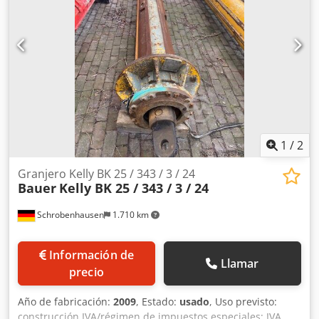
1
/
2
Granjero Kelly BK 25 / 343 / 3 / 24
Bauer
Kelly BK 25 / 343 / 3 / 24
Schrobenhausen
1.710 km
Información de
Llamar
precio
Año de fabricación:
2009
, Estado:
usado
, Uso previsto:
construcción IVA/régimen de impuestos especiales: IVA