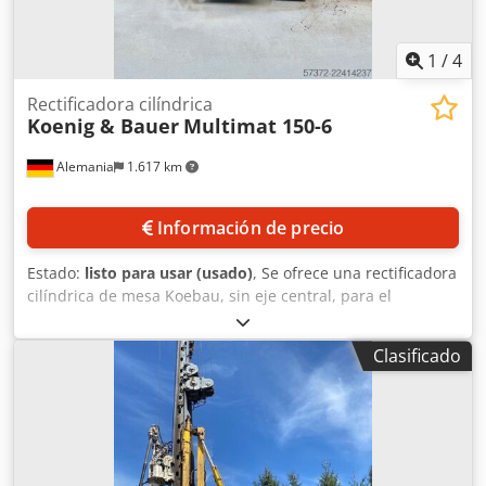
1
/
4
Rectificadora cilíndrica
Koenig & Bauer
Multimat 150-6
Alemania
1.617 km
Información de precio
Estado:
listo para usar (usado)
, Se ofrece una rectificadora
cilíndrica de mesa Koebau, sin eje central, para el
rectificado de alta precisión de piezas cilíndricas. Potencia
del motor principal: 18,5 kW, diámetro de rectificado
Clasificado
mínimo/máximo: 2 mm/100 mm, longitud máxima de la
pieza de trabajo: aproximadamente 600 mm, dimensiones
de los discos de rectificado X/Y: 600 mm/200 mm,
dimensiones de los discos de ajuste X/Y: 300 mm/200 mm,
velocidad de rectificado: 45 m/s. La máquina está
equipada con un sistema de alimentación de material, un