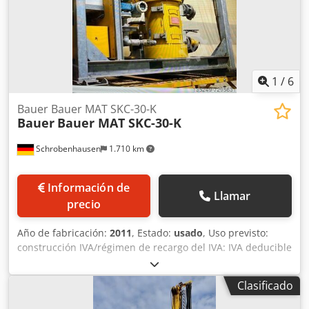
1
/
6
Bauer Bauer MAT SKC-30-K
Bauer
Bauer MAT SKC-30-K
Schrobenhausen
1.710 km
Información de
Llamar
precio
Año de fabricación:
2011
, Estado:
usado
, Uso previsto:
construcción IVA/régimen de recargo del IVA: IVA deducible
Póngase en contacto con Mohamad Fattah Ahmad para
obtener más información. Mezcladora continua Bauer MAT
Clasificado
SKC-30-K Chodpsh Tyytsfx Agpea En buen estado
Disponible inmediatamente