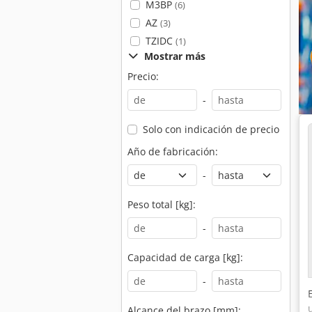
M3BP
(6)
AZ
(3)
TZIDC
(1)
Mostrar más
Precio:
-
Solo con indicación de precio
Año de fabricación:
-
Peso total [kg]:
-
Capacidad de carga [kg]:
-
Alcance del brazo [mm]: