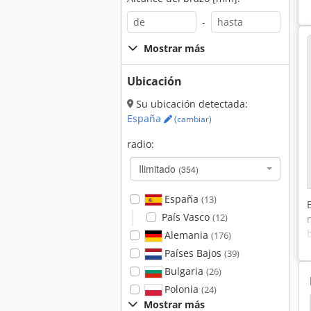
-
Mostrar más
Ubicación
Su ubicación detectada:
España
(cambiar)
radio:
Ilimitado
(354)
España
(13)
País Vasco
(12)
Alemania
(176)
Países Bajos
(39)
Bulgaria
(26)
Polonia
(24)
Mostrar más
obots
Hitachi Miniexcavadoras
Trumpf Láser