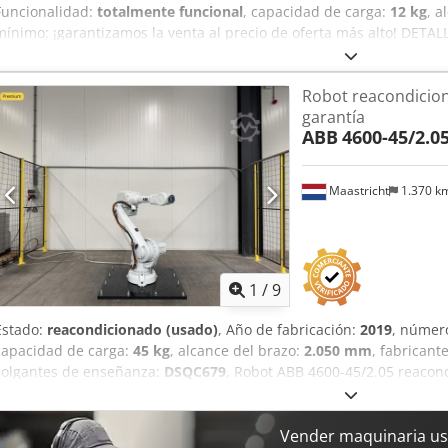
Funcionalidad:
totalmente funcional
, capacidad de carga:
12 kg
, a
mínimo: ¡garantizamos la venta al precio de oferta más alto! DETA
kg Alcance: 1.850 mm DETALLES DE LA MÁQUINA Chjdpfx Aoznh Tfen
h Incluido en la entrega: Robot + control + armario de control + colg
Robot reacondicio
Slave.
garantía
ABB
4600-45/2.0
Maastricht
1.370 k
1
/
9
Estado:
reacondicionado (usado)
, Año de fabricación:
2019
, númer
capacidad de carga:
45 kg
, alcance del brazo:
2.050 mm
, fabricant
colgantes de enseñanza:
DSQC679
, Robot ABB 4600-45/2.05 reacond
robot incluye un controlador IRC5 y un panel de control Flexpend
realizaron pruebas exhaustivas al robot, tras las cuales llevamos 
según las especificaciones del fabricante. Se analiza el aceite para
Vender maquinaria us