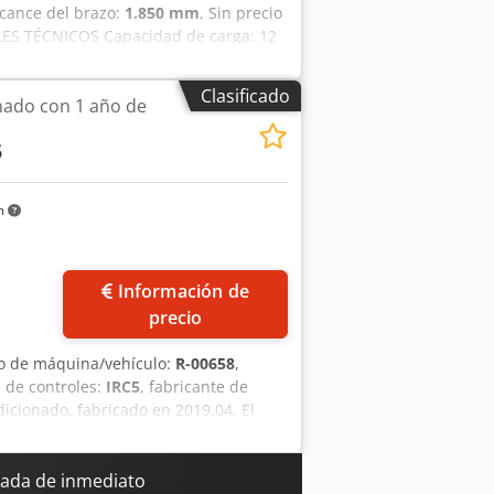
lcance del brazo:
1.850 mm
, Sin precio
LLES TÉCNICOS Capacidad de carga: 12
 Iea Horas de funcionamiento: 6.000
ante flexible y software ProfiNet I/O
Clasificado
nado con 1 año de
5
m
Información de
precio
o de máquina/vehículo:
R-00658
,
e de controles:
IRC5
, fabricante de
icionado, fabricado en 2019.04. El
ant DSQC679. Nuestros expertos
a cabo un servicio de mantenimiento
 determinar la cantidad de partículas
ada de inmediato