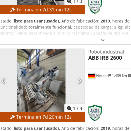
1
/
3
Termina en
7
d
31
min
11
s
Estado:
listo para usar (usado)
, Año de fabricación:
2019
, horas de
Funcionalidad:
totalmente funcional
, capacidad de carga:
3 kg
, al
mínimo: ¡venta garantizada al precio más alto! Subasta de dos ABB IR
sistema de visión! DETALLES TÉCNICOS Carga útil: 3 kg Csdpeznh T 
trabajo: 1130 mm Precisión de repetición de la posición: 0,03–0,1 m
Robot industrial
trayectoria: 0,1–0,33 mm DETALLES DE LA MÁQUINA Peso: 120 kg Te
ABB
IRB 2600
red: 60 Hz Consumo de energía con carga máxima: 0,477 kW Carga úti
colocación: 1 kg Temperatura ambiente: de 0 a +45 °C Humedad rela
dB(A) Emisión: blindado contra CEM/EMI Horas de funcionamiento:
Hessen
1.439 km
1
/
4
Termina en
7
d
26
min
11
s
Estado:
listo para usar (usado)
, Año de fabricación:
2019
, horas de