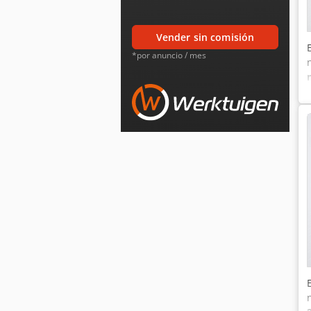
vender sin comisión
*por anuncio / mes