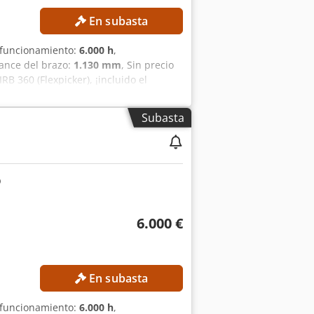
En subasta
 funcionamiento:
6.000 h
,
cance del brazo:
1.130 mm
, Sin precio
B 360 (Flexpicker), ¡incluido el
Eofx An Ijha Diámetro del área de
m Precisión de repetición de la
Subasta
nsión de red: 200–600 V Frecuencia de
l en el ciclo de recogida y
tiva: máx. 95 % Nivel de ruido: < 70
 6000 h
6.000 €
En subasta
 funcionamiento:
6.000 h
,