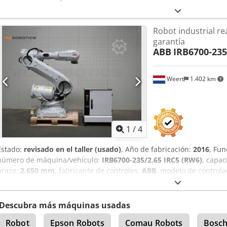
Robot industrial r
garantía
ABB
IRB6700-235
Weert
1.402 km
1
/
4
Estado:
revisado en el taller (usado)
, Año de fabricación:
2016
, Fun
número de máquina/vehículo:
IRB6700-235/2.65 IRC5 (RW6)
, capac
brazo:
2.650 mm
, fabricante de controles:
ABB
, modelo de control
enseñanza:
ABB
, Equipamiento:
documentación / manual
, IRS Rob
reacondicionado. Garantía de calidad como estándar. 100 % comple
robótico, controlador, todos los cables y el panel de enseñanza. In
Descubra más máquinas usadas
detallada de 77 puntos realizada por nuestros ingenieros de robóti
Robot
Epson Robots
Comau Robots
Bosch
235/2.65 Controlador: IRC5 Carga útil: 235 kg Alcance: 2,65 m Opcio