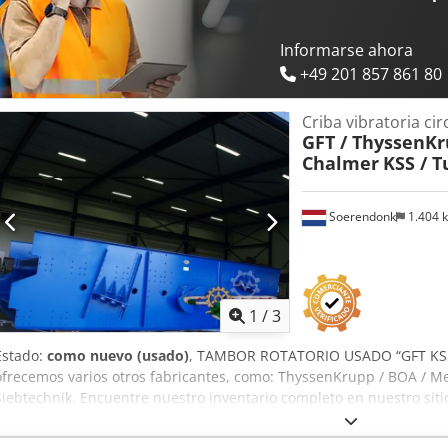
Informarse ahora
+49 201 857 861 80
Criba vibratoria cir
GFT / ThyssenKr
Chalmer
KSS / T
Soerendonk
1.404 
1
/
3
Estado:
como nuevo (usado)
, TAMBOR ROTATORIO USADO “GFT KSS
ofrecemos varios otros fabricantes, como: ThyssenKrupp / BOA / Mets
Siebtechnik. Encuentre nuestro inventario completo en nuestro siti
2-2018 Tamaño: 2.400 mm x 7.000 mm Número de niveles: 2 Año de 
Dsdpfxjggfk Hs Acdsck Con rodamientos nuevos. Incluye: – Sistema 