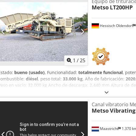
Equipo de trituraci
Metso
LT200HP
Hessisch Oldendorf
1
/
25
Estado:
bueno (usado)
, Funcionalidad:
totalmente funcional
, pote
combustible:
diésel
, peso total:
33.000 kg
, Año de fabricación:
2020
Peso en vacío: 32.000 kg Ancho de descarga: 2.440 mm Altura de d
de descarga: 5 m³ Dimensiones de transporte: 16.800 x 3.000 x 3.40
del motor: Caterpillar C9.3B Potencia del motor: 310 kW Sistema d
Canal vibratorio M
Djdpozkg Hpofx Acdsck Ancho de la cinta transportadora de desc
Metso
Vibrating
materiales de descarga: 200 mm Trituradora de cono: Nordberg H
Maastricht
1.370 k