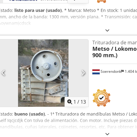
Estado:
listo para usar (usado)
, * Marca: Metso * En stock: 1 unida
mm, ancho de la banda: 1300 mm, versión plana. * Transmisión: ca
Aoywnamjcdsck
Trituradora de ma
Metso / Lokomo
900 mm.)
Soerendonk
1.404 
1
/
13
Estado:
bueno (usado)
, - 1ª Trituradora de mandíbulas Metso / Lo
Aelf Iqcjcdjk Con tolva de alimentación. Con motor. Incluye piezas d
mandíbulas, cuñas laterales, cojinetes, resortes, etc. Para obtener
archivo PDF que se encuentra a continuación.