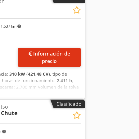
ón
1.637 km
Información de
precio
ncia:
310 kW (421,48 CV)
, tipo de
, horas de funcionamiento:
2.411 h
,
escarga: 2.700 mm Volumen de la tolva
0 mm (largo x ancho x alto) Fabricante
e pesaje: Pfreundt KW50 con impresora
Clasificado
etso
arga: 800 mm Tamaño máximo de los
 Chute
P200e
m