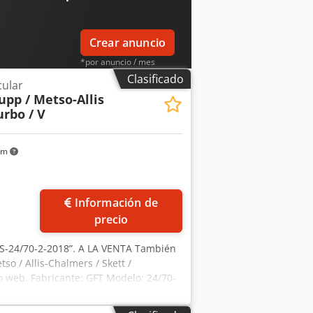
Crear anuncio
*por anuncio / mes
Clasificado
cular
upp / Metso-Allis
urbo / V
km
Información de
precio
-24/70-2-2018”. A LA VENTA También
o / Allis-Chalmers / Skett /
o web. Fabricante: GFT Modelo: 24/70-
fabricación: 2006 Reacondicionado.
de transmisión – Resortes El tambor