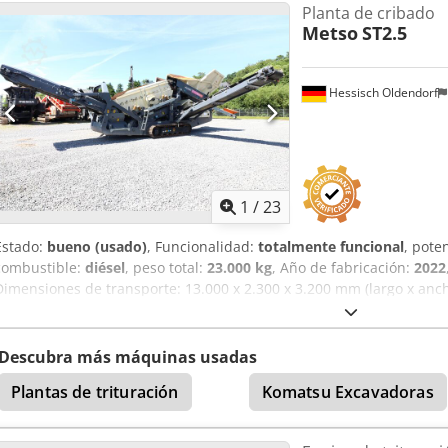
Planta de cribado
rotatorio ha sido reacondicionado, arenado, pintado y está listo par
Metso
ST2.5
Hessisch Oldendorf
1
/
23
Estado:
bueno (usado)
, Funcionalidad:
totalmente funcional
, pote
combustible:
diésel
, peso total:
23.000 kg
, Año de fabricación:
2022
Dimensiones de transporte: 13.000 x 2.300 x 3.200 mm (largo x ancho
superior: 3.660 x 1.370 mm Fabricante/tipo del motor: Deutz / TCD 3
de 2 niveles Volumen de la tolva de alimentación: 6,0 m³ Peso opera
parte inferior: 3.460 x 1.370 mm
Descubra más máquinas usadas
Plantas de trituración
Komatsu Excavadoras