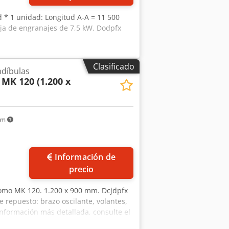
d * 1 unidad: Longitud A-A = 11 500
ja de engranajes de 7,5 kW. Dodpfx
Clasificado
ndíbulas
MK 120 (1.200 x
km
Información de
precio
komo MK 120. 1.200 x 900 mm. Dcjdpfx
e repuesto: brazo oscilante, volantes,
 información más detallada, consulte el