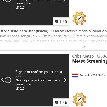
1
/
5
Estado:
listo para usar (usado)
, * Marca: Metso * Modelo: canal vibr
Dimensiones: longitud 2000 mm - anchura 1000 mm * Accionamient
kW cada uno * Incluye: resortes * Disponibles en stock: 3 unidade
Criba Metso 16/60-
Metso
Screenin
Maastricht
1.370 k
1
/
6