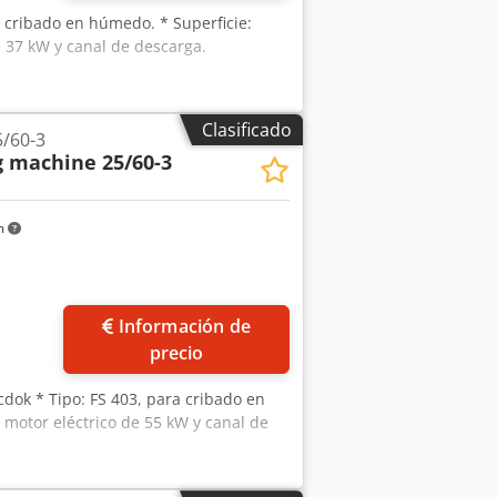
a cribado en húmedo. * Superficie:
e 37 kW y canal de descarga.
Clasificado
/60-3
g machine 25/60-3
m
Información de
precio
dok * Tipo: FS 403, para cribado en
: motor eléctrico de 55 kW y canal de