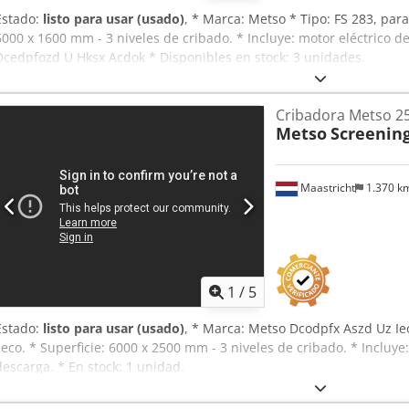
Estado:
listo para usar (usado)
, * Marca: Metso * Tipo: FS 283, par
6000 x 1600 mm - 3 niveles de cribado. * Incluye: motor eléctrico d
Dcedpfozd U Hksx Acdok * Disponibles en stock: 3 unidades.
Cribadora Metso 25
Metso
Screenin
Maastricht
1.370 k
1
/
5
Estado:
listo para usar (usado)
, * Marca: Metso Dcodpfx Aszd Uz Iec
seco. * Superficie: 6000 x 2500 mm - 3 niveles de cribado. * Incluye
descarga. * En stock: 1 unidad.