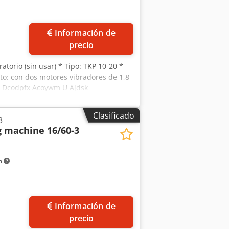
Información de
precio
atorio (sin usar) * Tipo: TKP 10-20 *
o: con dos motores vibradores de 1,8
s. Dcodpfx Acoywm U Ajdsk
Clasificado
3
g machine 16/60-3
m
Información de
precio