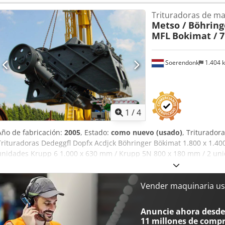
Trituradoras de m
Metso / Böhringe
MFL
Bokimat / 7L
Soerendonk
1.404 
1
/
4
Año de fabricación:
2005
, Estado:
como nuevo (usado)
, Triturador
Trituradoras Dedeggfl Dopfx Acdjck Böhringer Bökimat 1.800 x 1.40
unidades Krupp 6 1.000 x 630 mm / Krupp 5N 800 x 180 mm / 2 un
3N 500 x 140 mm / Metso GHH 1.200 x 900 mm / Maschinenfabrik Lie
Weserhütte EB 1.000 x 700 - 650 mm / Continental Nord CNS 1.000 x
mm / Bekkenbreker 700 x 500 mm / Sket - Takraf KSB 800 x 180 mm 
Vender maquinaria us
150 mm / Kleemann SSTR 600 S 600 x 400 mm / Zenith 600 x 400 mm 
Retsch BB2 - BB200 100 x 100 mm / Retsch BB1 - BB100 60 x 60 mm
Anuncie ahora desde 
11 millones de comp