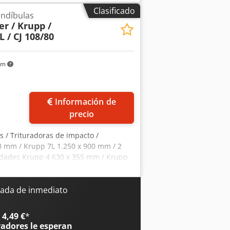
Clasificado
andíbulas
r / Krupp /
 / CJ 108/80
km
Información de
precio
as / Trituradoras de impacto /
0 mm / Krupp 7L 1.250 x 900 mm / 2
idades Krupp 4 630 x 355 mm / Krupp
zen (MFL) CJ 108/80 / 2 unidades
 300 mm / Neyrtec - Neyrpic 820 x 640
/ IBAG ES 800 x 150 mm / Tipex 750 x
ada de inmediato
/ Parker 16" x 5" 400 x 130 mm /
4,49 €
*
radores
le esperan