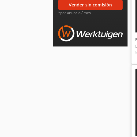
vender sin comisión
*por anuncio / mes