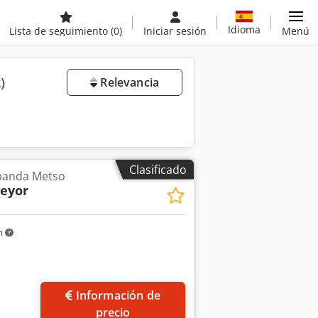
Idioma
Lista de seguimiento
(0)
Iniciar sesión
Menú
)
Relevancia
Clasificado
banda Metso
veyor
m
Información de
precio