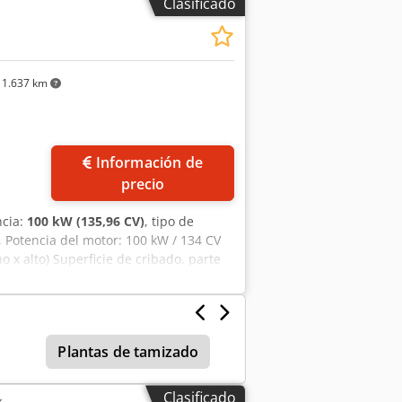
Clasificado
a su uso.
1.637 km
Información de
precio
ncia:
100 kW (135,96 CV)
, tipo de
, Potencia del motor: 100 kW / 134 CV
 x alto) Superficie de cribado, parte
.6 Stage V Dcjdpfx Acjzkkgtedok Criba:
tivo: 23.000 kg Superficie de cribado,
Plantas de tamizado
Clasificado