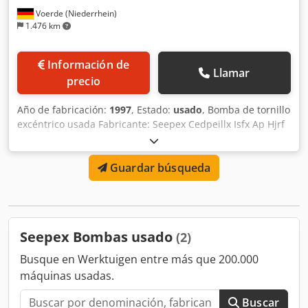
Voerde (Niederrhein)
1.476 km
Información de
Llamar
precio
Año de fabricación:
1997
, Estado:
usado
, Bomba de tornillo
excéntrico usada Fabricante: Seepex Cedpeillx Isfx Ap Hjrf
Tipo: BN10 Año de fabricación: 1997 Caudal: 0,5-12 m³/h
Velocidad de rotación: 40-430 min⁻¹/rpm Presión: 16 bar
Guardar búsqueda
¿Está buscando una bomba específica? Tenemos otras
bombas usadas en stock; no dude en consultarnos.
Seepex Bombas usado
(2)
Busque en Werktuigen entre más que 200.000
máquinas usadas.
Buscar