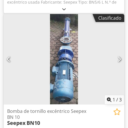
excéntrico usada Fabricante: Seepex Tipo: BN5/6 L N.º de
serie: 97935 Codpfxjilpwbe Ap Herf Año de fabricación:
1997 Etapa de presión: 6L Dimensiones: L 1150 mm
Clasificado
1
/
3
Bomba de tornillo excéntrico Seepex
BN 10
Seepex
BN10