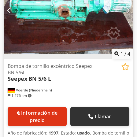
1
/
4
Bomba de tornillo excéntrico Seepex
BN 5/6L
Seepex
BN 5/6 L
Voerde (Niederrhein)
1.476 km
Información de
Llamar
precio
Año de fabricación:
1997
, Estado:
usado
, Bomba de tornillo