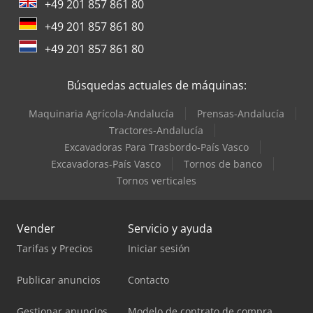
+49 201 857 861 80
Metso Bombas
+49 201 857 861 80
Rexroth Bombas
+49 201 857 861 80
Siemens Bombas
Búsquedas actuales de máquinas:
Siemens Motores Eléctricos
Maquinaria Agrícola-Andalucía
Prensas-Andalucía
Wilo Bombas
Tractores-Andalucía
Excavadoras Para Trasbordo-País Vasco
Ziehl Abegg Ventiladores
Excavadoras-País Vasco
Tornos de banco
Tornos verticales
Vender
Servicio y ayuda
Tarifas y Precios
Iniciar sesión
Publicar anuncios
Contacto
Gestionar anuncios
Modelo de contrato de compra