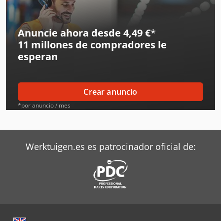
Boge Compresores
Bosch Herramientas
Anuncie ahora desde 4,49 €
*
11 millones de compradores
le
Busch Bombas
esperan
Ceccato Compresores
Chicago Pneumatic Compresores
Crear anuncio
Fini Compresores
*por anuncio / mes
Flux Bombas
Graco Bombas
Werktuigen.es es patrocinador oficial de:
Grundfos Bombas
Hydrovane Compresores
Mahle Compresores