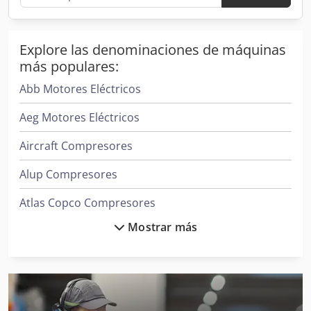
Explore las denominaciones de máquinas
más populares:
Abb Motores Eléctricos
Aeg Motores Eléctricos
Aircraft Compresores
Alup Compresores
Atlas Copco Compresores
Mostrar más
Atlas Copco Compresores De Tornillo
Bauer Compresores
Becker Bombas