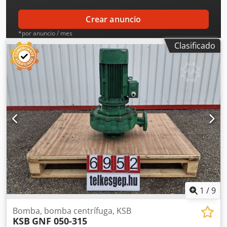
Crear anuncio
*por anuncio / mes
Clasificado
1
/
9
Bomba, bomba centrífuga, KSB
KSB
GNF 050-315