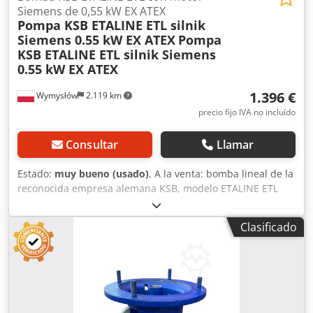
Siemens de 0,55 kW EX ATEX
Pompa KSB ETALINE ETL silnik
Siemens 0.55 kW EX ATEX
Pompa
KSB ETALINE ETL silnik Siemens
0.55 kW EX ATEX
1.396 €
Wymysłów
2.119 km
precio fijo IVA no incluído
Consultar
Llamar
Estado:
muy bueno (usado)
, A la venta: bomba lineal de la
reconocida empresa alemana KSB, modelo ETALINE ETL
032-032-200, completa con motor Siemens. El dispositivo
está destinado para su uso en instalaciones industriales,
Clasificado
sistemas de calefacción, refrigeración y circuitos de agua.
DATOS TÉCNICOS DE LA BOMBA Fabricante: KSB Modelo:
ETALINE ETL 032-032-200 Caudal Q: 4,0 m³/h Altura de
elevación H: 12 m Diámetro del impulsor: 191 mm
Velocidad de rotación: 1459 rpm Año de fabricación: 2021
Conexiones bridadas MOTOR Fabricante: Siemens