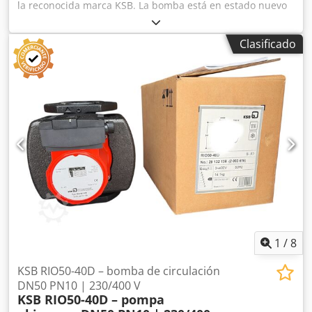
la reconocida marca KSB. La bomba está en estado nuevo
(stock de almacén), sin uso, con posibles marcas de
almacenamiento visibles en las fotos. ⚠️ La venta
Clasificado
corresponde únicamente a la bomba – motor eléctrico no
incluido. ⚙️ DATOS TÉCNICOS Fabricante: KSB Modelo:
ETACHROM BC 80-250 / 1104 Año de fabricación: 2000
Caudal: hasta aprox. 160 m³/h Altura de elevación: aprox.
H-14 Tipo: bomba centrífuga Construcción: monoetapa
Conexiones: bridadas Ejecución: industrial, resistente 🔧
APLICACIONES Instalaciones de agua Industria Sistemas
tecnológicos Refrigeración Dsdpfxoywcq To Ab Rjck
Circuitos de líquidos ✅ ESTADO Nueva – almacenada Sin
uso Totalmente funcional a nivel constructivo Sin motor 📦
INFORMACIÓN ADICIONAL ➡️ Posibilidad de adquirir motor
eléctrico adicional ➡️ Motor compatible disponible – precio
adicional: 700 €
1
/
8
KSB RIO50-40D – bomba de circulación
DN50 PN10 | 230/400 V
KSB RIO50-40D – pompa