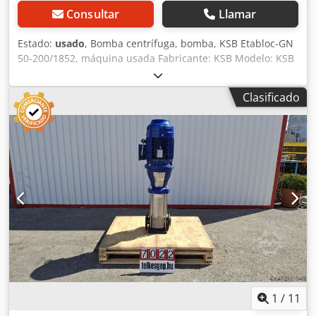
Consultar
Llamar
Estado:
usado
, Bomba centrífuga, bomba, KSB Etabloc-GN
50-200/1852, máquina usada Fabricante: KSB Modelo: KSB
Etabloc-GN 50-200/1852 Año: 2003 Dimensiones generales:
Ancho: 810 mm Dcsdoy Nnnbopfx Ab Rsk Fondo: 350 mm
Clasificado
Altura: 400 mm Peso: 130 kg Datos eléctricos: 400 V; 18,5
kW; 32,5 A Caudal: 72 m³/h Altura manométrica: 51 metros
1
/
11