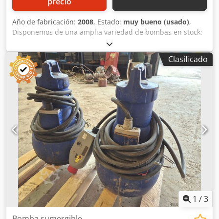
precio
Año de fabricación:
2008
, Estado:
muy bueno (usado)
,
Disponemos de una amplia variedad de bombas en stock:
Wilo, Grundfoss, Lowara, KSB, etc. Dcedpfxjd H Nzze Ab
Rsk
Clasificado
1
/
3
Bomba sumergible