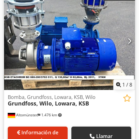
Velocidad: 1450 1/min Antes del envío: Prueba de
funcionamiento.
1
/
8
Bomba, Grundfoss, Lowara, KSB, Wilo
Grundfoss, Wilo, Lowara, KSB
Altomünster
1.476 km
Información de
Llamar