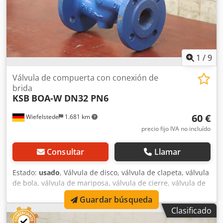
1
/
9
Válvula de compuerta con conexión de
brida
KSB
BOA-W DN32 PN6
60 €
Wiefelstede
1.681 km
precio fijo IVA no incluído
Consultar
Llamar
Estado:
usado
, Válvula de disco, válvula de clapeta, válvula
de bola, válvula de mariposa, válvula de cierre, válvula de
compuerta, válvula de diafragma, válvula de cierre de
Guardar búsqueda
diafragma, válvula de cierre de brida Dcedpfxjrp Ilhe Ab
Clasificado
Rek Fabricante: KSB, válvula de compuerta de cierre tipo