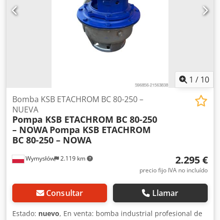
Potencia: 0,55 kW Alimentación: 400 V 50 Hz Rpm: aprox.
1440 rpm Eficiencia: clase IE3 Ejecutado en ATEX Ex II 2G
Protección PTC ESTADO Muy buen estado Equipo completo
Ligero desgaste visible de almacenamiento Técnicamente
funcional Dodpfx Aboywu Hao Rock APLICACIONES
Instalaciones industriales Sistemas HVAC Circuitos de agua
y líquidos Plantas de producción Zonas ATEX (peligro de
explosión)
1
/
10
Bomba KSB ETACHROM BC 80-250 –
NUEVA
Pompa KSB ETACHROM BC 80-250
– NOWA
Pompa KSB ETACHROM
BC 80-250 – NOWA
2.295 €
Wymysłów
2.119 km
precio fijo IVA no incluído
Consultar
Llamar
Estado:
nuevo
, En venta: bomba industrial profesional de