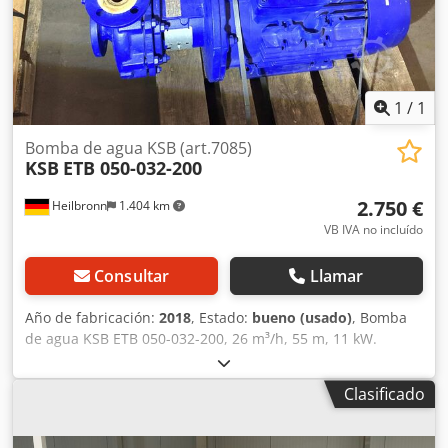
Embalaje original de KSB • Manual del fabricante incluido •
Estado exactamente como en las fotos ⸻ Aplicaciones •
Instalaciones de calefacción central • Sistemas de
calefacción y refrigeración • Instalaciones industriales y
comerciales
1
/
1
Bomba de agua KSB (art.7085)
KSB
ETB 050-032-200
2.750 €
Heilbronn
1.404 km
VB IVA no incluído
Consultar
Llamar
Año de fabricación:
2018
, Estado:
bueno (usado)
, Bomba
de agua KSB ETB 050-032-200, 26 m³/h, 55 m, 11 kW.
Precio: 2.750 euros. Dedpfx Absi E Icio Rsck Persona de
contacto: Sr. Rainer Eckerle.
Clasificado