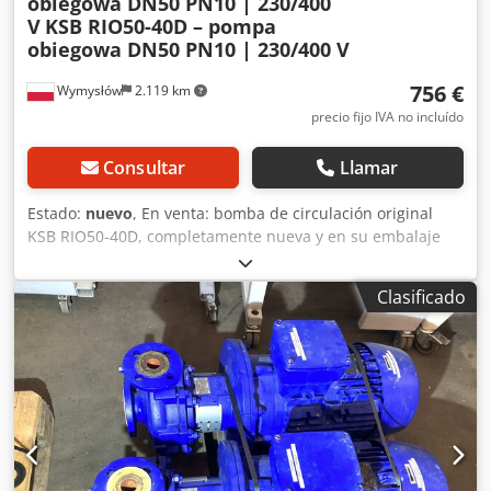
obiegowa DN50 PN10 | 230/400
V
KSB RIO50-40D – pompa
obiegowa DN50 PN10 | 230/400 V
756 €
Wymysłów
2.119 km
precio fijo IVA no incluído
Consultar
Llamar
Estado:
nuevo
, En venta: bomba de circulación original
KSB RIO50-40D, completamente nueva y en su embalaje
original. La bomba está diseñada para instalaciones de
calefacción y refrigeración, así como para aplicaciones en
Clasificado
la tecnología de edificios e industria. ⸻ Datos técnicos
• Fabricante: KSB • Modelo / tipo: RIO50-40D • ID de
producto: 29 132 136 • Alimentación: 230V, 3~ 400 V / 50 Hz
• Número de velocidades: 3 • Consumo de potencia (P1):
180 / 240 / 330 W • Diámetro nominal: DN50 • Conexión:
brida • Presión de trabajo: PN6 / PN10 • Temp. máxima del
medio: 130°C • Clase de protección: IP44 • Clase de
aislamiento: H • Peso: aprox. 14,1 kg • Fabricación: UE
⸻ Estado Dcodsyhhmgspfx Ab Rok • Nueva, sin usar •