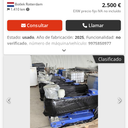
2.500 €
Botlek Rotterdam
1.410 km
EXW precio fijo IVA no incluído
Consultar
Llamar
Estado:
usado
, Año de fabricación:
2025
, Funcionalidad:
no
verificado
, número de máquina/vehículo:
9975850977
00010001
, Bomba centrífuga industrial KSB Etanorm ETN
200-150-400 Djdezlq Uyspfx Ab Rsck Bomba centrífuga
Clasificado
industrial KSB Etanorm de alta calidad, en excelentes
condiciones mecánicas. La bomba ha sido desmontada
profesionalmente de una instalación de producción
industrial y está disponible de inmediato en nuestro
almacén en Róterdam, Países Bajos. - Bomba completa,
montada sobre una base de acero - Diseño industrial de
alta resistencia - Apta para agua, agua de refrigeración y
diversas aplicaciones industriales - Disponible de
inmediato - Se permite la inspección - Se ofrece asistencia
para la carga Disponemos de un gran inventario de
bombas industriales, válvulas, motores eléctricos,
intercambiadores de calor y equipos de proceso. Póngase