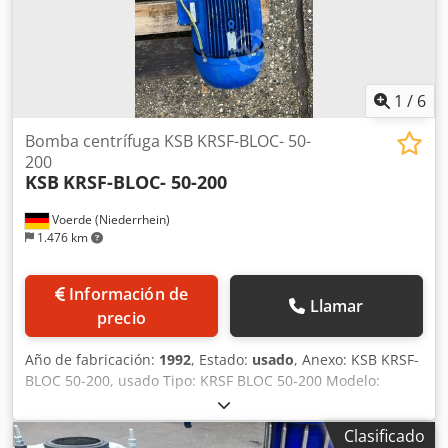
1
/
6
Bomba centrífuga KSB KRSF-BLOC- 50-
200
KSB
KRSF-BLOC- 50-200
Voerde (Niederrhein)
1.476 km
Información de
Llamar
precio
Año de fabricación:
1992
, Estado:
usado
, Anexo: KSB KRSF-
BLOC 50-200, usado Tipo: KRSF BLOC 50-200 Modelo:
Bomba centrífuga – también bomba para agua filtrada Año
de fabricación: 1992 Dedoiztvaopfx Ab Rsck N.º de pedido:
Clasificado
5-L40-757 504/2 Caudal: 9,70 l/s Altura manométrica: 12 m