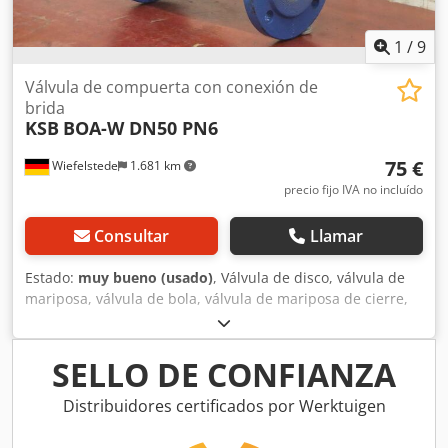
fermentación) • Circuitos de agua de refrigeración y
transporte de agua de proceso en la industria química
Infor
1
/
9
Válvula de compuerta con conexión de
brida
KSB
BOA-W DN50 PN6
75 €
Wiefelstede
1.681 km
precio fijo IVA no incluído
Consultar
Llamar
Estado:
muy bueno (usado)
, Válvula de disco, válvula de
mariposa, válvula de bola, válvula de mariposa de cierre,
válvula de cierre, compuerta, válvula de membrana,
válvula de cierre de membrana, válvula de cierre con
bridas - Fabricante: KSB, compuerta de cierre tipo BOA-W -
SELLO DE CONFIANZA
Conexión: DN 50 PN 6 Djdpfxjrp Ikrs Ab Rock - Cantidad: 3
válvulas disponibles - Precio: por unidad - Dimensiones:
Distribuidores certificados por Werktuigen
230/140/H260 mm - Peso: 8,6 kg/unidad.