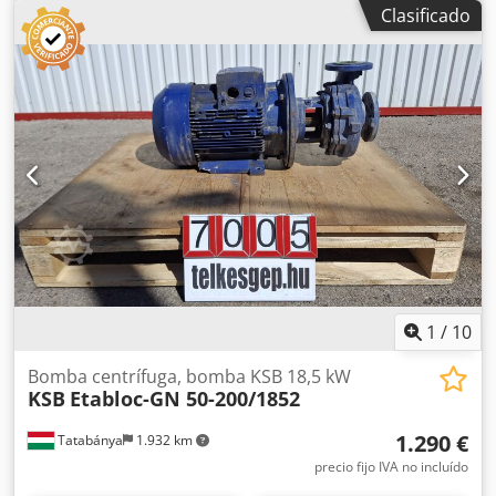
Ancho: 810 mm Profundidad: 350 mm Altura: 400 mm
Clasificado
Peso: 130 kg Datos eléctricos: 400 V; 19,5 kW; 32,5 A Dsdpfx
Aboyyx Srj Rjck Caudal: 85 m³/h Altura manométrica: 69,5–
58,5 metros
1
/
10
Bomba centrífuga, bomba KSB 18,5 kW
KSB
Etabloc-GN 50-200/1852
1.290 €
Tatabánya
1.932 km
precio fijo IVA no incluído