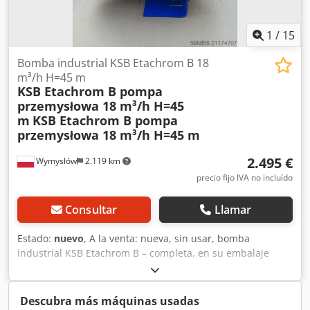
1
/
15
Bomba industrial KSB Etachrom B 18
m³/h H=45 m
KSB Etachrom B pompa
przemysłowa 18 m³/h H=45
m
KSB Etachrom B pompa
przemysłowa 18 m³/h H=45 m
2.495 €
Wymysłów
2.119 km
precio fijo IVA no incluído
Consultar
Llamar
Estado:
nuevo
, A la venta: nueva, sin usar, bomba
industrial KSB Etachrom B – completa, en su embalaje
original y con la documentación del fabricante. La bomba
está destinada para aplicaciones industriales y de proceso
– alta calidad de fabricación, producción alemana. Datos
Descubra más máquinas usadas