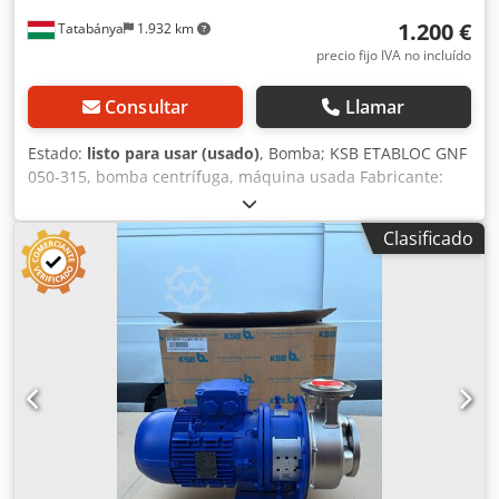
1.200 €
Tatabánya
1.932 km
precio fijo IVA no incluído
Consultar
Llamar
Estado:
listo para usar (usado)
, Bomba; KSB ETABLOC GNF
050-315, bomba centrífuga, máquina usada Fabricante:
KSB ETABLOC Tipo: GNF 050-315 Dimensiones totales:
Ancho: 510 mm Fondo: 420 mm Altura: 700 mm Dcjdpfxoyh
Clasificado
D H Te Ab Rok Peso: 55 kg Datos eléctricos: 400 V; 1450 rpm
Caudal: 30 m³/h Altura de impulsión: 26 m Año de
fabricación: 2010