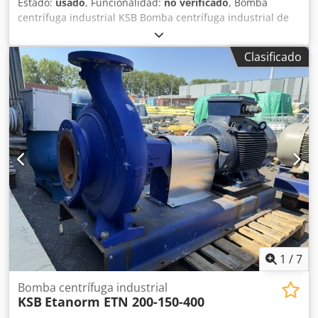
Estado:
usado
, Funcionalidad:
no verificado
, Bomba
centrífuga industrial KSB Bomba centrífuga industrial de
gran resistencia, completa con un motor eléctrico Siemens
IE3 de alta eficiencia, montada sobre una base de acero. La
Clasificado
unidad ha sido desmontada profesionalmente de una
instalación de producción industrial y está disponible
inmediatamente en nuestro almacén de Róterdam, Países
Bajos. Apta para agua, agua de refrigeración y una amplia
gama de aplicaciones en procesos industriales.
Especificaciones técnicas -Fabricante de la bomba: KSB -
Tipo de bomba: Bomba centrífuga industrial -Fabricante
del motor: Siemens -Eficiencia del motor: IE3, eficiencia
superior -Potencia del motor: 55 kW -Voltaje: 400 / 690 V
Dcsdszltmlspfx Ab Rjk -Frecuencia: 50 / 60 Hz -Velocidad:
1482 rpm (50 Hz) -Clase de protección: IP55 -Montaje: Base
de acero -Estado: Usado -Ubicación: Róterdam, Países
Bajos EXCEDENTES – Soluciones industriales De
excedentes a una segunda vida.
1
/
7
Bomba centrífuga industrial
KSB
Etanorm ETN 200-150-400