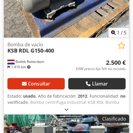
1
/
5
Bomba de vacío
KSB
RDL G150-400
2.500 €
Botlek Rotterdam
1.410 km
EXW precio fijo IVA no incluído
Consultar
Llamar
Estado:
usado
, Año de fabricación:
2012
, Funcionalidad:
no
verificado
, Bomba centrífuga industrial KSB RDL Bomba
centrífuga industrial KSB de gran resistencia, completa
con un motor eléctrico Siemens IE3 de alta eficiencia,
Clasificado
montada sobre una estructura base de acero. Dsdpfx
Aozltqkeb Rsck La unidad ha sido desmontada