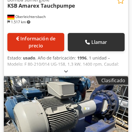
KSB
Amarex Tauchpumpe
Oberleichtersbach
1.517 km
Información de
Llamar
precio
Estado:
usado
, Año de fabricación:
1996
, 1 unidad –
Modelo: F 80-210/014 UG-158, 1,3 kW, 1400 rpm, Caudal:
0,3-14 l/s, altura de elevación: 4,4 – 0,9 m, año de
fabricación: 1995 1 unidad – Modelo: F 100-210/024 YG-
Clasificado
190, 2,4 kW, 1450 rpm, Caudal: 0,3-35 l/s, altura de
elevación: 8,5 – 1,5 m, año de fabricación: 1996 Dcodpfszr
H Rqsx Ab Rjk