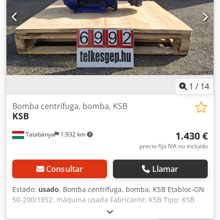
1
/
14
Bomba centrífuga, bomba, KSB
KSB
1.430 €
Tatabánya
1.932 km
precio fijo IVA no incluído
Consultar
Llamar
Estado:
usado
, Bomba centrífuga, bomba, KSB Etabloc-GN
50-200/1852, máquina usada Fabricante: KSB Tipo: KSB
Etabloc-GN 50-200/1852 Año: 2007 Dimensiones generales: