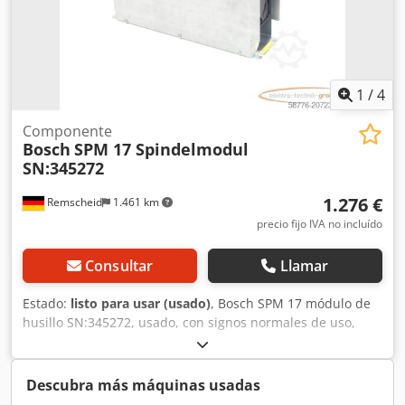
1
/
4
Componente
Bosch
SPM 17 Spindelmodul
SN:345272
1.276 €
Remscheid
1.461 km
precio fijo IVA no incluído
Consultar
Llamar
Estado:
listo para usar (usado)
, Bosch SPM 17 módulo de
husillo SN:345272, usado, con signos normales de uso,
100% funcional, suministro según fotos. Csdpfxjx Eqy Es
Adqorf
Descubra más máquinas usadas