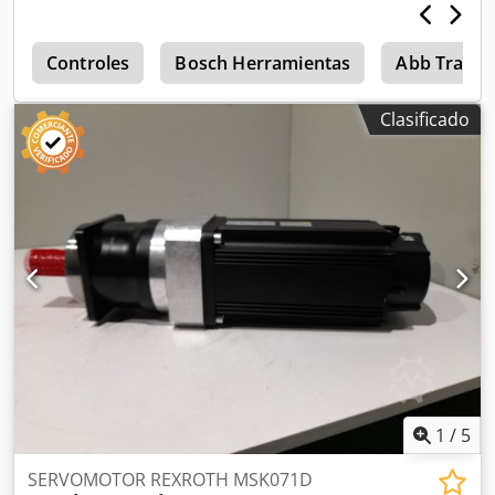
s
Controles
Bosch Herramientas
Abb Trans
Clasificado
1
/
5
SERVOMOTOR REXROTH MSK071D