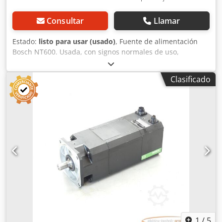
Consultar
Llamar
Estado:
listo para usar (usado)
, Fuente de alimentación
Bosch NT600. Usada, con signos normales de uso,
funciona al 100 %, el alcance del suministro se
corresponde con las fotos. Crjdpfxsi D Uayo Adqof
Clasificado
1
/
5