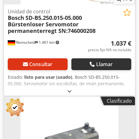
Unidad de control
Bosch
SD-B5.250.015-05.000
Bürstenloser Servomotor
permanenterregt SN:746000208
1.037 €
Remscheid
1.461 km
precio fijo IVA no incluído
Consultar
Llamar
Estado:
listo para usar (usado)
, Bosch SD-B5.250.015-
05.000. Servomotor sin escobillas, de imán permanente,
número de serie: 746000208. Un conector está ligeramente
dañado, como se muestra en la foto. Usado, con signos
Clasificado
normales de uso, 100 % funcional. El alcance del
suministro se corresponde con las fotos. ATENCIÓN:
¡Solicite por separado el presupuesto para el embalaje y el
envío! ATENCIÓN: Por favor, solicite por separado el coste
del embalaje y el transporte. Crjdpsi D E U Hefx Adqjf