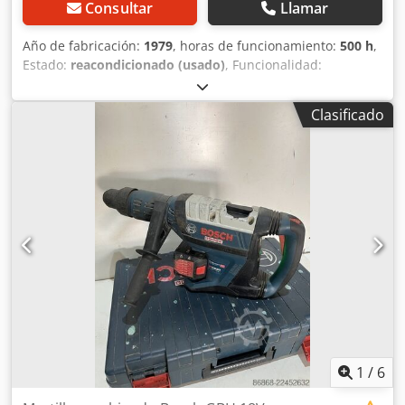
Consultar
Llamar
Año de fabricación:
1979
, horas de funcionamiento:
500 h
,
Estado:
reacondicionado (usado)
, Funcionalidad:
totalmente funcional
, número de máquina/vehículo:
123
,
Máquina robusta y fiable Höller Bosch BMA para sellado
Clasificado
de bolsas de cuatro lados. Rendimiento de 10 a 40 bolsas
por minuto. Revisión completa en 2022, que incluye una
electrónica totalmente nueva y la adaptación a un sistema
de servomotor. Incluye unidad dosificadora de tipo tornillo
sin fin. Crodpfsizag Tox Adqef
1
/
6