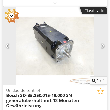
revisado y probado profesionalmente, con una garantía de
12 meses, 100 % funcional. El alcance del suministro se
Clasificado
corresponde con las fotos. No se aplican los descuentos de
venta acordados para este artículo. Por favor, consulte el
precio por separado. ¡ATENCIÓN: consulte el coste del
embalaje y el envío por separado! Codpfx Asi D E U Uodqjrf
1
/
4
Unidad de control
Bosch
SD-B5.250.015-10.000 SN
generalüberholt mit 12 Monaten
Gewährleistung