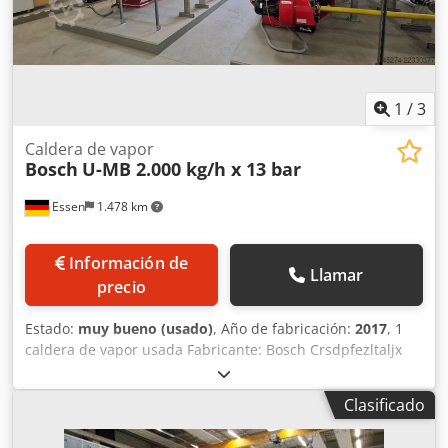
1
/
3
Caldera de vapor
Bosch
U-MB 2.000 kg/h x 13 bar
Essen
1.478 km
Información de
Llamar
precio
Estado:
muy bueno (usado)
, Año de fabricación:
2017
, 1
caldera de vapor usada Fabricante: Bosch Crsdpfezltaljx
Adqjf Tipo: U-MB 2020 Potencia: 2.000 kg/h Presión de
funcionamiento admisible: 13,0 bar Presión de prueba
Clasificado
elevada: 24,1 bar Temperatura máxima: 195 °C Volumen
total: 2.065 l Año de fabricación: 01/2017 Marcado CE: CE