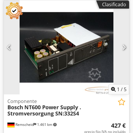
funcional, el alcance del suministro se corresponde con las
Clasificado
fotos. Credpji D T S Iofx Adqef
1
/
5
Componente
Bosch
NT600 Power Supply .
Stromversorgung SN:332S4
427 €
Remscheid
1.461 km
precio fijo IVA no incluído