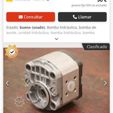
precio fijo IVA no incluído
Consultar
Llamar
Estado:
bueno (usado)
, Bomba hidráulica, bomba de
aceite, unidad hidráulica, bomba hidráulica, bomba
hidráulica, motor eléctrico, motor de corriente continua,
motor de traslación, motor de accionamiento - Fabricante:
Clasificado
Bosch, bomba hidráulica - Tipo: brida/eje: ver foto,
cuadrado 8 x 17 mm Crsdpevwi E Eefx Adqsf - Cantidad: 6
bombas disponibles - Precio: por unidad - Dimensiones:
100/92/alto 84 mm - Peso: 2,0 kg