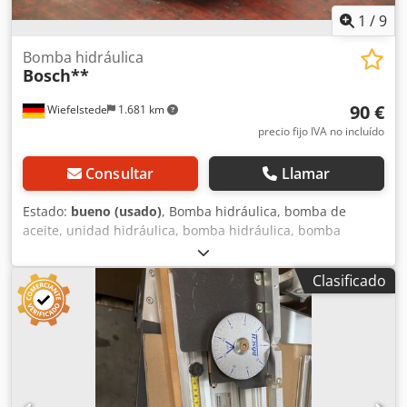
1
/
9
Bomba hidráulica
Bosch**
90 €
Wiefelstede
1.681 km
precio fijo IVA no incluído
Consultar
Llamar
Estado:
bueno (usado)
, Bomba hidráulica, bomba de
aceite, unidad hidráulica, bomba hidráulica, bomba
hidráulica, motor eléctrico, motor de corriente continua,
motor de tracción, motor de transmisión. -Fabricante:
Clasificado
Bosch, bomba hidráulica -Tipo: brida/eje: ver foto,
cuadrado de 8 x 17 mm -Cantidad: 4 bombas disponibles -
Precio: por unidad -Dimensiones: 87/84/H100 mm -Peso:
1,9 kg Codpfovwi Nqsx Adqorf