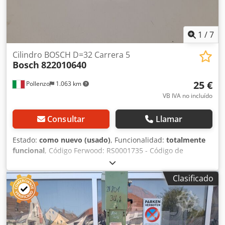
1
/
7
Cilindro BOSCH D=32 Carrera 5
Bosch
822010640
25 €
Pollenzo
1.063 km
VB IVA no incluído
Consultar
Llamar
Estado:
como nuevo (usado)
, Funcionalidad:
totalmente
funcional
, Código Ferwood: RS0001735 - Código de
fabricante: 822010640 - Estado: Como nuevo (artículo de
exposición) - Funcionalidad: Totalmente funcional -
Clasificado
Máquina compatible: - Si está interesado, ofrecemos
servicio de reacondicionamiento, contáctenos. 1KG
20X20X20 Crsdpfjymd Nnox Adqjf