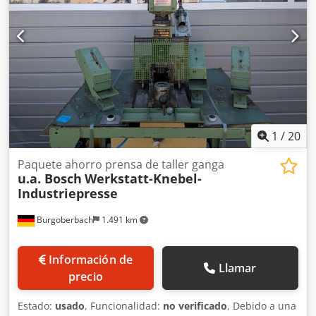
1
/
20
Paquete ahorro prensa de taller ganga
u.a. Bosch
Werkstatt-Knebel-
Industriepresse
Burgoberbach
1.491 km
Información de
Llamar
precio
Estado:
usado
, Funcionalidad:
no verificado
, Debido a una