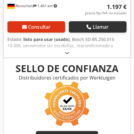
1.197 €
Remscheid
1.461 km
precio fijo IVA no incluído
Consultar
Llamar
Estado:
listo para usar (usado)
, Bosch SD-B5.250.015-
10.000, servomotor sin escobillas, reacondicionado y
probado profesionalmente, con 12 meses de garantía.
Completamente funcional, 100%. El alcance del suministro
se indica en las fotos. No se aplican los descuentos de
SELLO DE CONFIANZA
venta acordados para este artículo. Por favor, consulte el
precio por separado. Codsi D Hacopfx Adqerf
Distribuidores certificados por Werktuigen