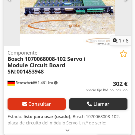
enviaremos más fotos, documentación técnica y planos a
petición.
1
/
6
Componente
Bosch
1070068008-102 Servo i
Module Circuit Board
SN:001453948
302 €
Remscheid
1.461 km
precio fijo IVA no incluído
Consultar
Llamar
Estado:
listo para usar (usado)
, Bosch 1070068008-102,
placa de circuito del módulo Servo i, n.º de serie:
001453948, usada, con leves signos de uso, 100 %