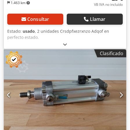
1.463 km
VB IVA no incluído
Consultar
Llamar
Estado:
usado
, 2 unidades Crsdpfxezrxnzo Adqof en
perfecto estado.
Clasificado