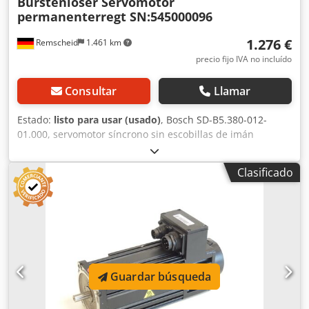
Bürstenloser Servomotor
permanenterregt SN:545000096
1.276 €
Remscheid
1.461 km
precio fijo IVA no incluído
Consultar
Llamar
Estado:
listo para usar (usado)
, Bosch SD-B5.380-012-
01.000, servomotor síncrono sin escobillas de imán
permanente, n.º de serie: 545000096, usado, con signos
normales de uso, 100 % funcional, el alcance del
Clasificado
suministro se corresponde con las fotos. ¡ATENCIÓN:
Solicite por separado el presupuesto para el embalaje y el
envío! Csdpfx Aji D Hbhodqerf
Guardar búsqueda