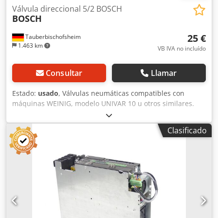
Válvula direccional 5/2 BOSCH
BOSCH
25 €
Tauberbischofsheim
1.463 km
VB IVA no incluído
Consultar
Llamar
Estado:
usado
, Válvulas neumáticas compatibles con
máquinas WEINIG, modelo UNIVAR 10 u otros similares.
Accionamiento estándar a ambos lados o retorno por
resorte. Datos técnicos: - Cantidad: 27 Crjdpfx Ajzrxlaodqof
Clasificado