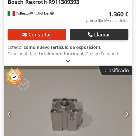
Bosch Rexroth
R911309393
1.360 €
Pollenzo
1.063 km
precio fijo IVA no incluído
Consultar
Llamar
Estado:
como nuevo (artículo de exposición)
,
Funcionalidad:
totalmente funcional
, Código Ferwood:
RS0002839 - Código fabricante: R911309393 - Estado: Como
nuevo (artículo a mostrar) - Funcionalidad: Totalmente
Clasificado
funcional - Peso: 36KG - Dimensiones: 80X35X33 - Si está
interesado, ofrecemos un servicio de revisión, contáctenos.
Cjdpfx Asvvavfsdqorf