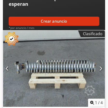
esperan
Crear anuncio
*por anuncio / mes
Clasificado
1
/
4