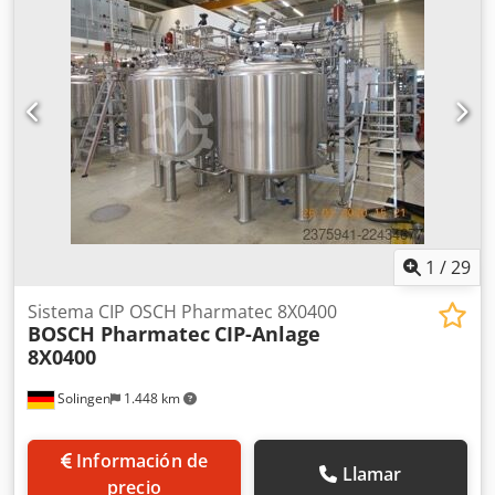
0036 Equipada con quemador de gas Weishaupt, tipo WM-
G20/3-A, 300-2.000 kW, versión ZM-LN, 15-500 mbar,
circuito de regulación de gas, armario de control
independiente, sistema de control de la caldera Loos-
Boiler-Control LBC, bomba de agua de alimentación, tipo
Eco 1, potencia 89 kW, volumen 41 l, temperatura 238 °C,
presión de funcionamiento admisible 31 bar, sobrepresión
de prueba 56 bar, y las válvulas de cierre gruesas y finas
existentes.
1
/
29
Sistema CIP OSCH Pharmatec 8X0400
BOSCH Pharmatec
CIP-Anlage
8X0400
Solingen
1.448 km
Información de
Llamar
precio