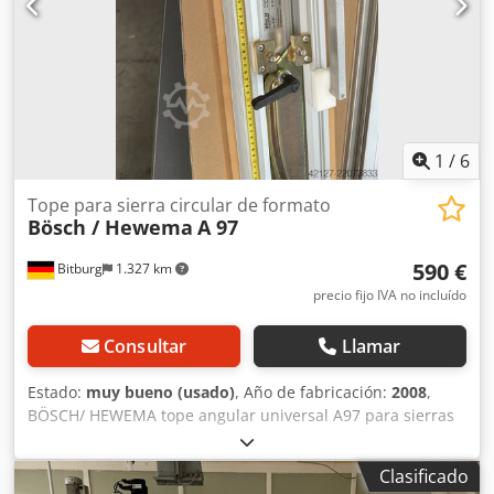
1
/
6
Tope para sierra circular de formato
Bösch / Hewema
A 97
590 €
Bitburg
1.327 km
precio fijo IVA no incluído
Consultar
Llamar
Estado:
muy bueno (usado)
, Año de fabricación:
2008
,
BÖSCH/ HEWEMA tope angular universal A97 para sierras
circulares de formato En posición cerrada se realizan
cortes a 90°. Al ajustar el ángulo de corte, ambos perfiles
Clasificado
de tope se mueven de forma sincronizada. Los cortes