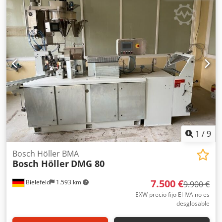
pueden realizarse tanto en el tope delantero como en el
trasero. Crsdpfx Adozbytleqjf El ángulo de corte se lee en
el disco de escala.
1
/
9
Bosch Höller BMA
Bosch Höller
DMG 80
7.500 €
Bielefeld
1.593 km
9.900 €
EXW precio fijo El IVA no es
desglosable