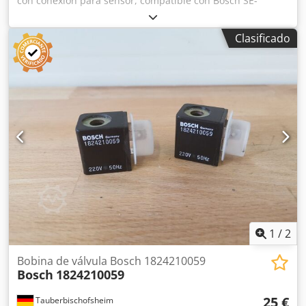
con conexión para sensor, compatible con Bosch SE-
LB3.075.030-00.000 / Sensor rotatorio ERN 221.2133-1000.
Artículo usado, en buen estado de conservación, 100 %
Clasificado
funcional. El alcance del suministro se indica en las fotos.
Crodpozr Dc Defx Adqsf
1
/
2
Bobina de válvula Bosch 1824210059
Bosch
1824210059
25 €
Tauberbischofsheim