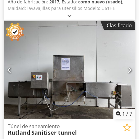
Año de fabricación:
2017
, Estado:
como nuevo (usado)
,
Maidaid: lavavajillas para utensilios Modelo: U61HE
Dsdpeha U Etofx Apvock Número de serie: 4319123 Año:
2017. Fabricado en acero inoxidable, de gran altura,
Clasificado
diseño robusto y de pie, para lavar ollas y utensilios. Altura
útil: 790 mm. Dimensiones de las cestas: 500 x 610 mm.
1
/
7
Túnel de saneamiento
Rutland
Sanitiser tunnel