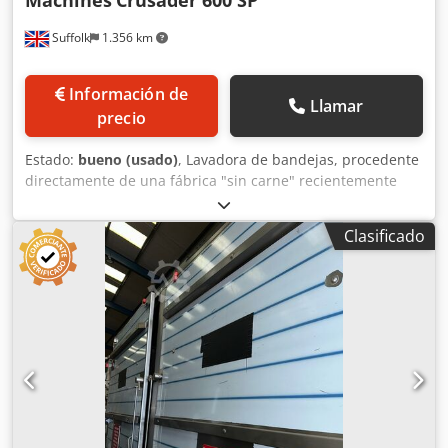
Machines
Crusader 600 SP
Suffolk
1.356 km
Información de
Llamar
precio
Estado:
bueno (usado)
, Lavadora de bandejas, procedente
directamente de una fábrica "sin carne" recientemente
cerrada. En perfecto estado. Dcedpfxsrfdq Uo Apvok
Clasificado