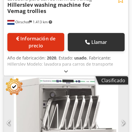
Hillerslev
washing machine for
Vemag trollies
Oirschot
1.413 km
Información de
Llamar
precio
Año de fabricación:
2020
, Estado:
usado
, Fabricante:
Hillerslev Modelo: lavadora para carros de transporte
Vemag Año: 2020 Estado: Usado Número de serie: 3665A-
2020 Número de inventario: 3391 Capacidad: 40 carros
Clasificado
estándar por hora Calentamiento: vapor directo
Dcedpfezgdn Nsx Apvjk Aire comprimido: 6-8 bares
Potencia: 3 x 400 V, 50 Hz, 14,5 kW Dimensiones: 11800 x
1900 x 2650 mm Lavadora automática para carros estándar
con sección de lavado y enjuague, dosificación de jabón y
basculadores automáticos para los carros (entrada y
salida).