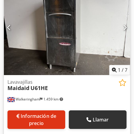
máquina: longitud x anchura x altura 4000 mm x 1200 mm
x 1640 mm Djdpjznhwqefx Apvsck Es posible visitar la
máquina para lavar cajas en nuestras instalaciones. Si
tiene alguna pregunta o comentario, no dude en ponerse
en contacto con nosotros. Atentamente, Leo Holland
1
/
7
Lavavajillas
Maidaid
U61HE
Walkeringham
1.459 km
Información de
Llamar
precio