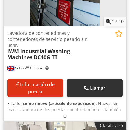
1
/
10
Lavadora de contenedores y
contenedores de servicio pesado sin
usar.
IWM Industrial Washing
Machines
DC40G TT
Suffolk
1.356 km
Información de
Llamar
precio
Estado:
como nuevo (artículo de exposición)
, Nueva, sin
usar. Lavadora de dos puertas con dos tambores, también
lava contenedores. Aún en su envoltorio protector.
¡Oportunidad única! Dcjdpfovvw Niex Apvok
Clasificado