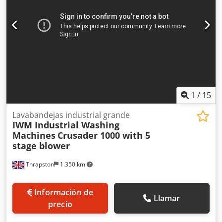
1
/
15
Lavabandejas industrial grande
IWM Industrial Washing
Machines
Crusader 1000 with 5
stage blower
Thrapston
1.350 km
Información de
Llamar
precio