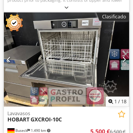
product prior to packaging. It consists of upper and lower
rotating rollers. Products: shellfish, etc. Dcodpezrglbsfx
Apvek
Clasificado
1
/
18
Lavavasos
HOBART
GXCROI-10C
5.500 €
Buseck
1.490 km
6.500 €