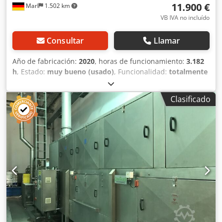
11.900 €
Marl
1.502 km
VB IVA no incluído
Consultar
Llamar
Año de fabricación:
2020
, horas de funcionamiento:
3.182
h
, Estado:
muy bueno (usado)
, Funcionalidad:
totalmente
funcional
, número de máquina/vehículo:
10465394
, MEIKO
M-iClean HXL-PW: lavavajillas encimera de doble cesta, de
Clasificado
la gama premium, procedente del funcionamiento
continuo de un espacio para eventos. Datos destacados
según el panel de la máquina: solo 3.182 horas de
funcionamiento y 23.991 ciclos, una cifra
excepcionalmente baja para su año de fabricación
(captura de pantalla en las imágenes). Puesta en marcha:
27.02.2020, número de serie: 10465394, software: 6.4.6.
Dsdpfxjznd U Sj Apvjck Equipamiento: sistema de doble
cesta de 2 × 500 × 500 mm, hasta 120 cestas/hora;
PowerWash con varios niveles de potencia de la bomba;
sistema automático de apertura de la encimera con
reconocimiento automático de la cesta; dosificación de