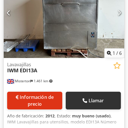
1
/
6
Lavavajillas
IWM
EDI13A
Misterton
1.461 km
Información de
Llamar
precio
Año de fabricación:
2012
, Estado:
muy bueno (usado)
,
IWM Lavavajillas para utensilios, modelo EDI13A Número
de serie: 1166 Año: 2012, lavavajillas para utensilios de