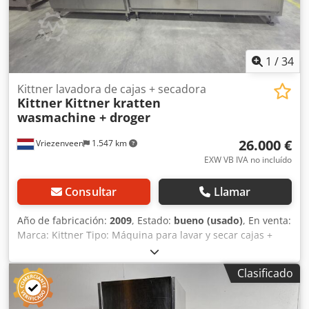
1
/
34
Kittner lavadora de cajas + secadora
Kittner
Kittner kratten
wasmachine + droger
26.000 €
Vriezenveen
1.547 km
EXW VB IVA no incluído
Consultar
Llamar
Año de fabricación:
2009
, Estado:
bueno (usado)
, En venta:
Marca: Kittner Tipo: Máquina para lavar y secar cajas +
secadora Sistema de alimentación automática Incluye: -
Máquina para lavar y secar cajas + secadora - Esquemas
Clasificado
eléctricos La máquina para lavar cajas es ajustable en
altura y anchura. Dimensión máxima de la caja: anchura x
altura 420 mm x 270 mm Dimensiones totales de la