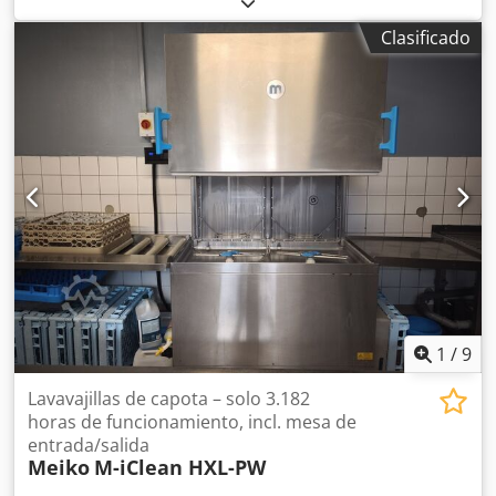
acero inoxidable, ideal para bandejas, ollas y sartenes.
Clasificado
Ciclo de lavado de sartenes: de 2 a 10 minutos. Cámara de
lavado: 1300 mm de largo x 700 mm de ancho x 800 mm de
alto. Potencia: 13,7 kW, 3 fases. Dcsdpfxjix Ixme Apvok
1
/
9
Lavavajillas de capota – solo 3.182
horas de funcionamiento, incl. mesa de
entrada/salida
Meiko
M-iClean HXL-PW