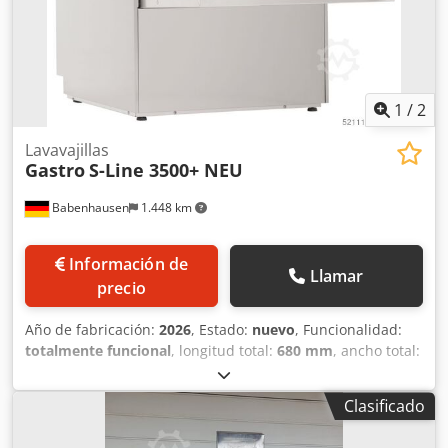
1
/
2
Lavavajillas
Gastro
S-Line 3500+ NEU
Babenhausen
1.448 km
Información de
Llamar
precio
Año de fabricación:
2026
, Estado:
nuevo
, Funcionalidad:
totalmente funcional
, longitud total:
680 mm
, ancho total:
600 mm
, altura total:
820 mm
, tensión de entrada:
400 V
,
frecuencia de entrada:
50 Hz
, Certificado DGUV hasta:
Clasificado
08/2027
, tipo de corriente de entrada:
trifásico
, duración
de la garantía:
12 meses
, número de máquina/vehículo: