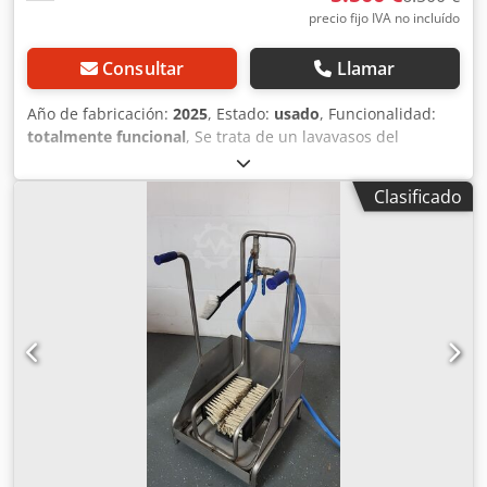
precio fijo IVA no incluído
Consultar
Llamar
Año de fabricación:
2025
, Estado:
usado
, Funcionalidad:
totalmente funcional
, Se trata de un lavavasos del
fabricante Hobart, modelo GXCROI-10C, año de
construcción 2025. Este lavavasos profesional compacto
Clasificado
está equipado con ósmosis integrada y un módulo inferior
para cestas vacías o detergente, así como lanzas de
succión para la supervisión del nivel de llenado. El
lavavasos ha sido inspeccionado en nuestro propio taller y
la máquina está completamente operativa, en un estado
casi como nuevo. El PVP de la máquina en esta
configuración es de 13.285,16 € IVA incluido. Recibirá una
factura con el IVA desglosado. Nuestro servicio de equipos
usados para usted: - 6 meses de garantía en todas las
piezas eléctricas, limitada a la sustitución de las piezas
defectuosas, sin incluir costes de desmontaje y montaje -
Equipos de marcas premium a precios justos -
Reacondicionamiento profesional / inspección y limpieza