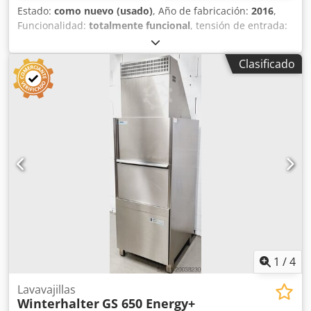
Estado:
como nuevo (usado)
, Año de fabricación:
2016
,
Funcionalidad:
totalmente funcional
, tensión de entrada:
400 V
, tipo de corriente de entrada:
trifásico
, Barrera de
desinfección para manos y calzado, totalmente funcional y
Clasificado
de doble dirección. Máquina en excelente estado de
conservación, con poco uso. Hablamos inglés, alemán e
idiomas de la antigua Yugoslavia. También es posible
contactarnos a través de WhatsApp. Dcjdpfozn Uq Dex
Apvsk
1
/
4
Lavavajillas
Winterhalter
GS 650 Energy+