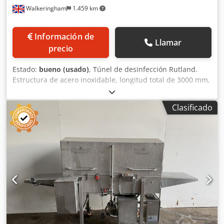
Walkeringham
1.459 km
Información de
Llamar
precio
Estado:
bueno (usado)
, Túnel de desinfección Rutland.
Estructura de acero inoxidable, longitud total de 3000 mm,
anchura de la banda de 370 mm, altura máxima del
producto de 500 mm, velocidad variable, 3 fases. Dedeh
Clasificado
Hym Tspfx Apvjck