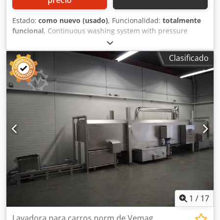
precio
Estado:
como nuevo (usado)
, Funcionalidad:
totalmente
funcional
, Continuous washing system with pressure
showers. - Suitable for: containers. Dcsdpfeynki Dex Apvek
- Opening dimensions: 30 cm x 25 cm. - Production may
Clasificado
vary depending on the format.
1
/
17
Lavadora para carros norm de Vemag