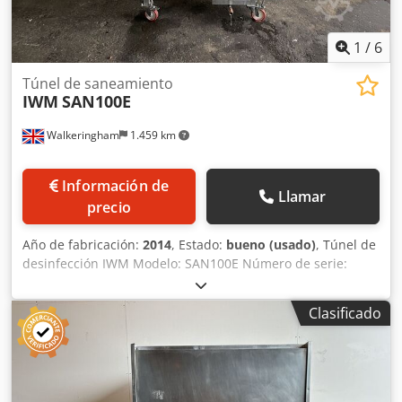
1
/
6
Túnel de saneamiento
IWM
SAN100E
Walkeringham
1.459 km
Información de
Llamar
precio
Año de fabricación:
2014
, Estado:
bueno (usado)
, Túnel de
desinfección IWM Modelo: SAN100E Número de serie:
1281-S1E Dodpfohfmh Hsx Apvock Fabricado en 2014,
acero inoxidable, adecuado para la desinfección de
Clasificado
productos en cubos, bolsas, latas y bandejas, tamaño
máximo de 450 mm de ancho x 450 mm de alto, depósito
de recirculación, móvil, 3 fases.