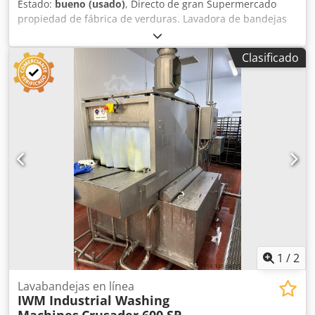
Estado:
bueno (usado)
, Directo de gran Supermercado
propiedad de fábrica de verduras. Lavadora de bandejas
en línea con secadora. Sistema de alto rendimiento.
Dcsdpfx Apsu Ixt Djvsk
Clasificado
1
/
2
Lavabandejas en línea
IWM Industrial Washing