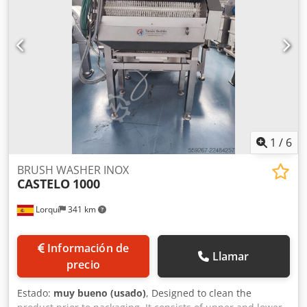
1
/
6
BRUSH WASHER INOX
CASTELO
1000
Lorquí
341 km
Información de
Llamar
precio
Estado:
muy bueno (usado)
, Designed to clean the