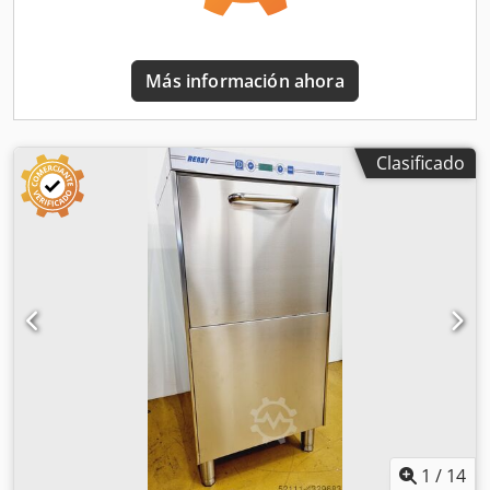
de entrega - Contrato de mantenimiento - Paquete de
servicio - Caja de repuestos para mayor seguridad -
Instrucción y puesta en marcha Dedexduw Aepfx Apveck
Más información ahora
¡Visite nuestra gran exposición!
Clasificado
1
/
14