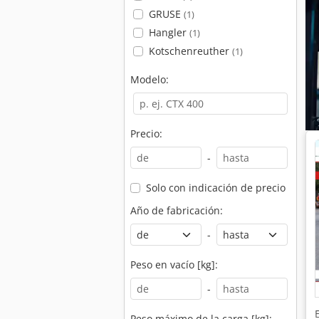
GRUSE
(1)
Hangler
(1)
Kotschenreuther
(1)
Modelo:
Precio:
-
Solo con indicación de precio
Año de fabricación:
-
Peso en vacío [kg]:
-
Peso máximo de la carga [kg]: