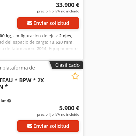
33.900 €
precio fijo IVA no incluído
Enviar solicitud
00 kg
, configuración de ejes:
2 ejes
,
tud del espacio de carga:
13.520 mm
,
ño de fabricación:
2014
, Equipamiento:
tificación del vehículo (VIN):
y descenso * 2 ejes directores /
Clasificado
 plataforma de
eister) * Bloque de dirección
 2 ejes BPW Eco Plus con frenos de
TEAU * BPW * 2X
dadura restante: Delantera ~90 %,
N *
ctura: * Plataforma extensible *
ueros encajables * Anillas de amarre
ento de PVC * 3 cajas de
9 km
e almacenamiento grande de metal
5.900 €
: 27.720 kg Otros: * Vehículo alemán * 1
precio fijo IVA no incluído
k ---- Nuevas inspecciones técnicas /
to) están disponibles bajo petición.
Enviar solicitud
rtación/tránsito, así como a organizar