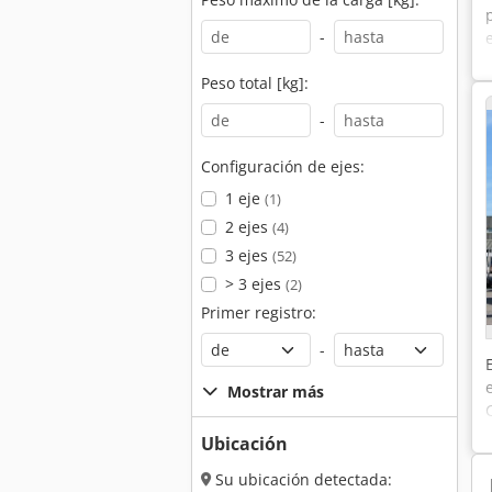
-
Peso total [kg]:
-
Configuración de ejes:
1 eje
(1)
2 ejes
(4)
3 ejes
(52)
> 3 ejes
(2)
Primer registro:
-
Mostrar más
Ubicación
Su ubicación detectada: