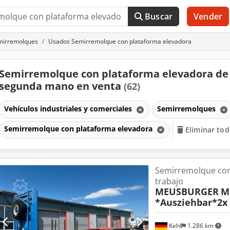
Buscar
Vender
mirremolques
Usados Semirremolque con plataforma elevadora
Semirremolque con plataforma elevadora de
segunda mano en venta
(62)
Vehículos industriales y comerciales
Semirremolques
Semirremolque con plataforma elevadora
Eliminar todo
Semirremolque con
trabajo
MEUSBURGER
M
*Ausziehbar*2x
Kehl
1.286 km