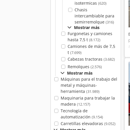
isotermicas
(620)
Chasis
intercambiable para
semirremolque
(316)
Mostrar más
Furgonetas y camiones
hasta 7,5 t
(8.172)
Camiones de más de 7,5
t
(7.699)
Cabezas tractoras
(3.682)
Remolques
(2.576)
Mostrar más
Máquinas para el trabajo del
metal y máquinas-
herramienta
(31.989)
Maquinaria para trabajar la
madera
(12.157)
Tecnología de
automatización
(9.154)
Carretillas elevadoras
(9.052)
Mostrar más