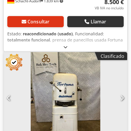
8.500 €
Schacht-Audorf
1.839 km
VB IVA no incluído
Consultar
Llamar
Estado:
reacondicionado (usado)
, Funcionalidad:
totalmente funcional
, prensa de panecillos usada Fortuna
Automat 3-30, reacondicionada, tamaño 3, con función
cuadrada, con 3 platos de trabajo, con cuchilla de acero
Clasificado
inoxidable nueva, para 30 piezas, número de máquina A3-
8989 E, peso de las piezas de masa 32 - 70 g, cantidad de
masa aprox. 960 - 2.100 g, 147 cm de alto, 69 cm de ancho,
80 cm de fondo, peso 540 kg, 6 A, 380 V, 50 Hz Dodpfsx
Tizqex Ag Tsck