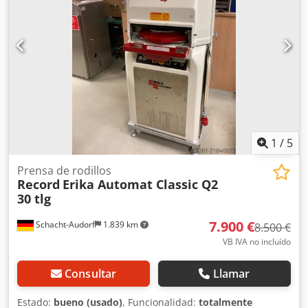
1
/
5
Prensa de rodillos
Record
Erika Automat Classic Q2
30 tlg
7.900 €
Schacht-Audorf
1.839 km
8.500 €
VB IVA no incluído
Consultar
Llamar
Estado:
bueno (usado)
, Funcionalidad:
totalmente