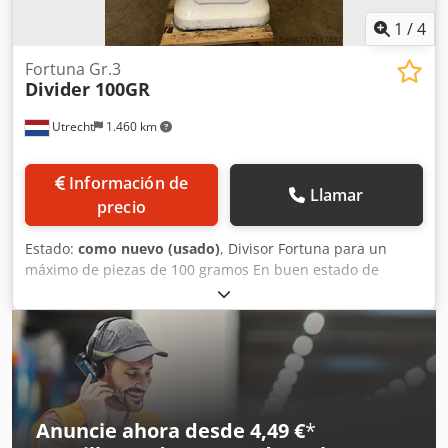
1
/
4
Fortuna Gr.3
Divider 100GR
Utrecht
1.460 km
Información de
Llamar
precio
Estado:
como nuevo (usado)
, Divisor Fortuna para un
máximo de piezas de 100 gramos En buen estado de
funcionamiento para más información por favor envíe una
solicitud Djdpfxoumpkie Ag Teck
Anuncie ahora desde 4,49 €
*