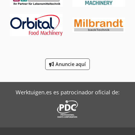
Mbo Plegadoras
Oms Flejadoras
Pramac Generadores
Siemens Motores Eléctricos
Terberg Tractor
Anuncie aquí
Toshiba Aires Acondicionados
Werktuigen.es es patrocinador oficial de: