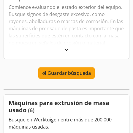
Comience evaluando el estado exterior del equipo.
Busque signos de desgaste excesivo, como
rayones, abolladuras o marcas de corrosión. En las
máquinas de prensado de pasta es importante que
las superficies que estén en contacto con la masa
no muestren señales de erosión o material
descascarado.
Prueba de Funcionamiento
Es crucial probar la máquina antes de comprarla.
Guardar búsqueda
Verifique que todos los controles, configuraciones
y operaciones estén funcionando correctamente.
Preste especial atención al sistema de expulsión y
corte, ya que estos deben funcionar con precisión
Máquinas para extrusión de masa
para garantizar la calidad del producto final.
usado
(6)
Verificación de Piezas y
Busque en Werktuigen entre más que 200.000
máquinas usadas.
Componentes