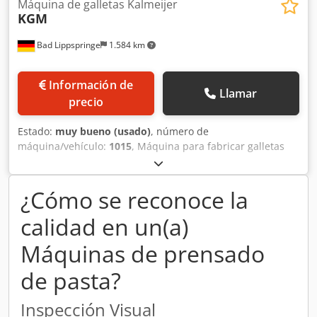
Máquina de galletas Kalmeijer
2025, FCA Oradea/Rumanía. Sujeto a errores,
KGM
modificaciones y venta previa.
Bad Lippspringe
1.584 km
Información de
Llamar
precio
Estado:
muy bueno (usado)
, número de
máquina/vehículo:
1015
, Máquina para fabricar galletas
Kalmijer, con 2 rodillos para galletas y 10 bandejas para
hornear. Dodpfxsc Urlws Ag Tock La máquina ha sido
reacondicionada. Banda de aspiración nueva. Cuchilla
¿Cómo se reconoce la
nueva. Bandas de tracción nuevas. Además, se han
calidad en un(a)
renovado algunas otras piezas de la máquina.
Máquinas de prensado
de pasta?
Inspección Visual