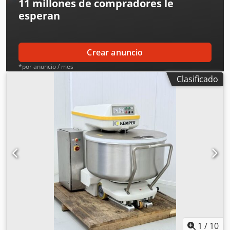
11 millones de compradores
le
esperan
Crear anuncio
*por anuncio / mes
Clasificado
1
/
10