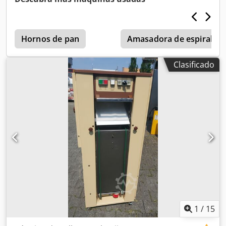
364, amperaje 25A; alimentación eléctrica 380V, consumo 9
kW, frecuencia: 50/60 Hz; la máquina dispone de un molde
con 2 filas, con 7 cavidades por fila, para un total de 14
cavidades por molde. El diámetro máximo del cono medido
Hornos de pan
Amasadora de espiral
en mm es de 80. Dedpfx Agox Dzife Tock La productividad
media con un ciclo de 2 minutos y temperatura de 45 °C es
Clasificado
de 420 conos. La productividad media con un ciclo de 1
minuto y temperatura de 45 °C es de 480 conos. Máquina
semiautomática con moldes intercambiables para la
fabricación de conos de helado. La máquina produce
copas y conos dobles de diversos tamaños y capacidades.
La apertura y cierre del molde se realiza manualmente.
Los moldes se llenan mediante un dispositivo de
alimentación especial. El calentamiento se realiza por
suministro eléctrico a 380V. Los conos se expulsan
automáticamente a un contenedor en la parte inferior de
la máquina al accionar el molde inferior. El control de
temperatura es automático: la máquina mantiene la
temperatura preestablecida hasta que una señal (visual y
acústica) indica el final del tiempo de cocción. Precio:
1
/
15
11.400 euros + IVA, negociable; condiciones Incoterms