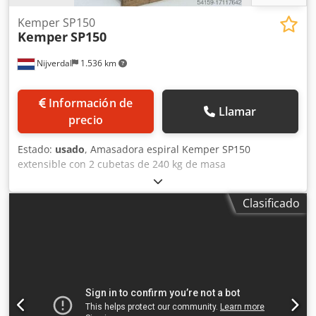
Kemper SP150
Kemper
SP150
Nijverdal
1.536 km
Información de
Llamar
precio
Estado:
usado
, Amasadora espiral Kemper SP150
extensible con 2 cubetas de 240 kg de masa
Dcsdpfxoumprmo Ag Tek Capacidad en harina 150kg
Capacidad de la cuba 355 litros
Clasificado