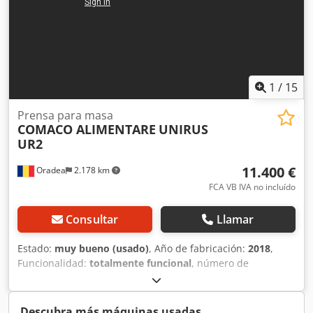
1
/
15
Prensa para masa
COMACO ALIMENTARE
UNIRUS
UR2
11.400 €
Oradea
2.178 km
FCA VB IVA no incluído
Consultar
Llamar
Estado:
muy bueno (usado)
, Año de fabricación:
2018
,
Funcionalidad:
totalmente funcional
, número de
máquina/vehículo:
364
, Máquina para la fabricación de
conos de helado, marca COMACO Alimentare, modelo
UNIRUS UR2, año de fabricación 2018, número de serie
Descubra más máquinas usadas