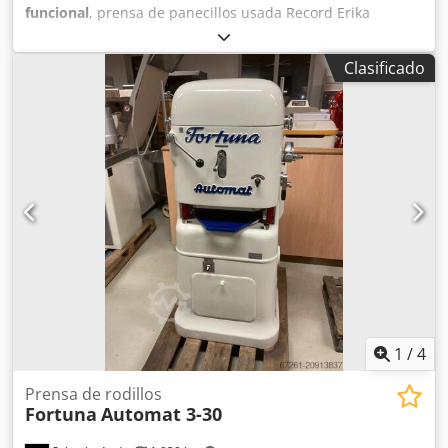
funcional
, prensa de panecillos usada Record Erika
Automat Classic Q2 de 30 piezas, revisada, con platos de
trabajo, para 30 piezas, rango de peso de 25 a 120 g, nº de
Clasificado
máquina A110311, 1,5 kW, 3,8 A, 380 V, 50 Hz Dedpjy I A
Rnjfx Ag Tsck
1
/
4
Prensa de rodillos
Fortuna
Automat 3-30