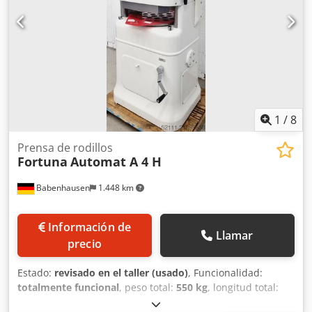
Prensadora de panecillos con 3 platos de amasado Sistema
TAS Máquina de sobremesa, 30 piezas Para panecillos
redondos y cuadrados Divisor de masa de acero
inoxidable, extraíble Dimensiones aproximadas: 650 x 670
x 1490 mm (ancho x profundidad x alto) Conexión: 400 V,
enchufe CEE de 16 A Máquina usada
1
/
8
Prensa de rodillos
Fortuna
Automat A 4 H
Babenhausen
1.448 km
Información de
Llamar
precio
Estado:
revisado en el taller (usado)
, Funcionalidad:
totalmente funcional
, peso total:
550 kg
, longitud total:
730 mm
, ancho total:
770 mm
, altura total:
1.500 mm
,