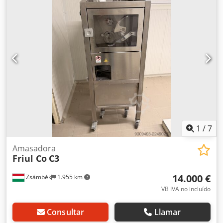
Fortuna Automat A 3 H + Desconexión automática para una
mayor variedad de productos. Limpieza de la cabeza hacia
atrás. Cabeza parcialmente rediseñada. Con cuchilla de
acero inoxidable, ¡NUEVA! Para una calidad alta y
constante. ¡Tecnología muy robusta! Conexión de 400 V,
enchufe CEE de 16 A. Dimensiones: 720 x 800 x 1510 mm.
Máquina usada, reacondicionada. ¡Calidad de un taller
especializado! ¡Aproveche más de 35 años de experiencia!
Crodpfx Acsy Ebi Rs Uof ¡Visite nuestra amplia exposición!
1
/
7
Amasadora
Friul Co
C3
14.000 €
Zsámbék
1.955 km
VB IVA no incluído
Consultar
Llamar