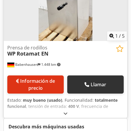
1
/
5
Prensa de rodillos
WP
Rotamat EN
Babenhausen
1.448 km
Información de
Llamar
precio
Estado:
muy bueno (usado)
, Funcionalidad:
totalmente
funcional
, tensión de entrada:
400 V
, frecuencia de
entrada:
50 Hz
, Certificado DGUV hasta:
09/2027
, tipo de
corriente de entrada:
trifásico
, Prensadora de panecillos
WP Rotamat EN Máquina para dividir y redondear masa
Descubra más máquinas usadas
Máquina de sobremesa, 30 piezas, ideal para dividir y