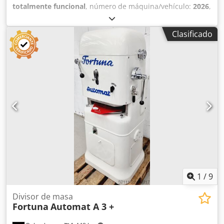
totalmente funcional
, número de máquina/vehículo:
2026
,
duración de la garantía:
24 meses
, ancho total:
450 mm
,
longitud total:
860 mm
, altura total:
1.380 mm
, peso en
Clasificado
vacío:
130 kg
, anchura de trabajo:
450 mm
, espacio
necesario altura:
2.150 mm
, espacio necesario longitud:
860 mm
, espacio necesario anchura:
450 mm
, +++ NUEVO
+++ NUEVO +++ - Divisor de masa manual - Adecuado para
aprox. 50 – 170 g - No requiere conexión eléctrica - Ocupa
poco espacio - Con bandeja de reparto - Construcción
robusta Máquina nueva 24 meses de garantía + servicio de
repuestos Servicio de leasing y alquiler Caja de repuestos
Servicio de entrega Csdpfeu Sfkqsx Ac Usrf ¡Muchos otros
divisores de masa en stock!
1
/
9
Divisor de masa
Fortuna
Automat A 3 +