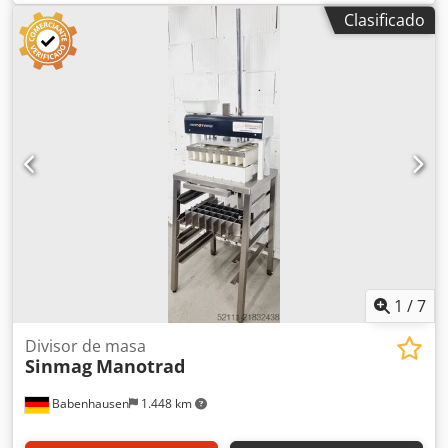
tensión de entrada:
400 V
, frecuencia de entrada:
50 Hz
,
Clasificado
Certificado DGUV hasta:
09/2027
, tipo de corriente de
entrada:
trifásico
, año de la última revisión:
2026
, Prensa
para panecillos Fortuna Automat A 4 H Divisora y
formadora de masa Modelo TOP de prensa para panecillos
¡Tecnología muy robusta! Con desconexión de formado
Posición de limpieza de la cabeza Cabezal divisor
completamente revisado de 30 partes Servicio de
repuestos Con cuchilla de acero inoxidable NUEVA Solo
con nosotros: revisado según DGUV V3 Crodpfxsy Rhg To
Ac Uef 3 platos formadores Conexión 400V, enchufe CEE
16A Dimensiones aprox.: 770 x 730 x 1500 mm (An x Pr x Al)
Máquina de segunda mano reacondicionada y probada
por SAB Con garantía ¡Visite nuestra gran exposición!
1
/
7
Divisor de masa
Sinmag
Manotrad
Babenhausen
1.448 km