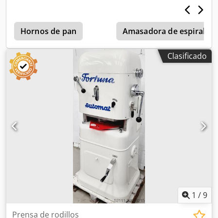
redondear masas con estrella de corte de plástico, Codpfx
Acezq Uw Ns Usrf conexión de 400 V, enchufe CEE de 16 A,
dimensiones: 650 x 670 x 1610 mm (ancho x profundidad x
Hornos de pan
Amasadora de espiral
alto) Máquina usada.
Clasificado
1
/
9
Prensa de rodillos