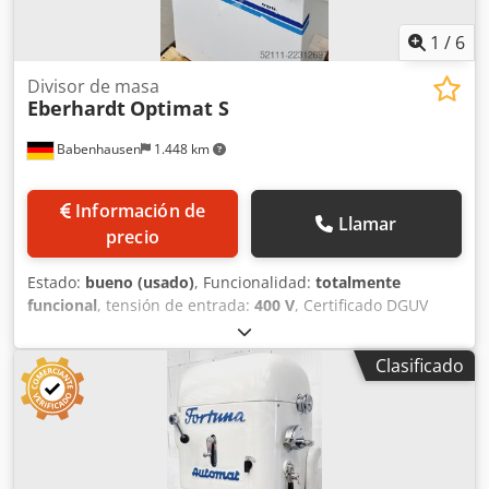
Servicio de entrega Contrato de mantenimiento Caja
electrónica Asistencia para la instalación y puesta en
1
/
6
marcha
Divisor de masa
Eberhardt
Optimat S
Babenhausen
1.448 km
Información de
Llamar
precio
Estado:
bueno (usado)
, Funcionalidad:
totalmente
funcional
, tensión de entrada:
400 V
, Certificado DGUV
hasta:
08/2027
, frecuencia de entrada:
50 Hz
, peso en
vacío:
385 kg
, peso total:
385 kg
, tipo de corriente de
Clasificado
entrada:
trifásico
, potencia:
2 kW (2,72 CV)
, Máquina para
dividir y amasar masa, Modelo Eberhardt: Optimat S
Prensadora de panecillos para un manejo manual sencillo
Csdpfjzk S D Hox Ac Uerf Rango de división: de 30 a 90
gramos por pieza Capacidad de masa: de 900 a 2800 g
Máquina de sobremesa para dividir y amasar masa