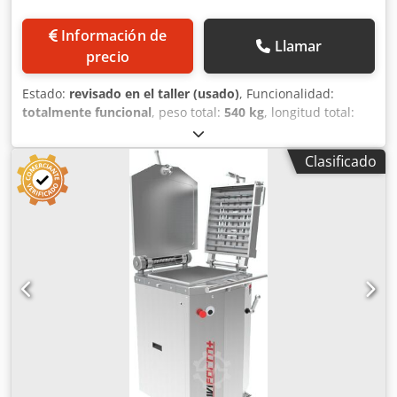
Información de
Llamar
precio
Estado:
revisado en el taller (usado)
, Funcionalidad:
totalmente funcional
, peso total:
540 kg
, longitud total:
800 mm
, ancho total:
720 mm
, altura total:
1.510 mm
,
tensión de entrada:
400 V
, frecuencia de entrada:
50 Hz
,
Clasificado
Certificado DGUV hasta:
08/2027
, tipo de corriente de
entrada:
trifásico
, Máquina para dividir y amasar la masa
Prensadora de bollos Modelo TOP Fortuna, automático,
tamaño 3+ Limpieza del cabezal hacia atrás Cabezal
revisado Crodsw Hv Tyepfx Ac Usf Con cuchilla de acero
inoxidable, NUEVA Gran capacidad de masa Divisor de
masa, 30 porciones por unidad Conexión de 400 V,
enchufe CEE de 16 A Dimensiones: 720 x 800 x 1510 mm
Máquina usada, reacondicionada Opcional: Plataforma de
acero inoxidable Plato de amasado, nuevo Paquete de
servicio Contrato de mantenimiento Servicio de entrega
Instrucciones y puesta en marcha ¡Pregunte por nuestro
servicio exclusivo!