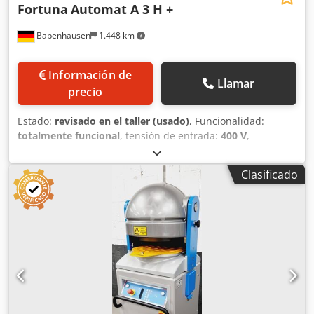
Fortuna
Automat A 3 H +
Babenhausen
1.448 km
Información de
Llamar
precio
Estado:
revisado en el taller (usado)
, Funcionalidad:
totalmente funcional
, tensión de entrada:
400 V
,
frecuencia de entrada:
50 Hz
, Certificado DGUV hasta:
09/2027
, tipo de corriente de entrada:
trifásico
, año de la
Clasificado
última revisión:
2026
, Máquina para formar bollos Fortuna
Automat A 3 H+ Máquina para dividir y amasar la masa
Modelo superior con función de desactivación del
amasado Cabezal de división con cuchilla de acero
inoxidable, NUEVO Capacidad de masa hasta 2400 g
Divisora de masa con 3 discos de amasado Cjdpfx
Acjxduwio Ujrf Conexión de 400 V, enchufe CEE de 16 A
Dimensiones: 720 x 800 x 1510 mm (ancho x profundidad x
alto) Máquina usada, reacondicionada con garantía +
servicio de piezas de repuesto ¡Calidad de un especialista!