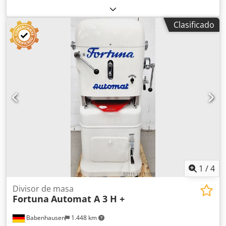
entrada:
50 Hz
, Certificado DGUV hasta:
08/2027
, tipo de
corriente de entrada:
trifásico
, año de la última revisión:
Clasificado
2024
, Máquina divisora y formadora de masa Prensa de
panecillos Fortuna, Talla 3 Semiautomática, 30 piezas ¡para
los mejores resultados! Tecnología potente y robusta
Conexión: 400V, enchufe 16A-CEE Dimensiones: 580 x 580 x
1350 mm (AnxPrxAl) Máquina usada, limpiada Crsdpfx
Acow Tthmj Uof ¡Calidad de taller especializado!
¡Aprovéchese de más de 35 años de experiencia! Opcional:
Pedestal de acero inoxidable Plato formador nuevo
Paquete de servicio Contrato de mantenimiento Formación
y puesta en marcha Servicio de entrega ¡Visite nuestra
exposición de maquinaria para panadería!
1
/
4
Divisor de masa
Fortuna
Automat A 3 H +
Babenhausen
1.448 km