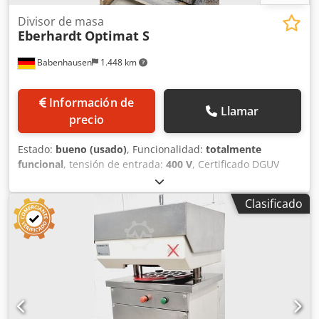
Divisor de masa
Eberhardt
Optimat S
Babenhausen
1.448 km
Información de
Llamar
precio
Estado:
bueno (usado)
, Funcionalidad:
totalmente
funcional
, tensión de entrada:
400 V
, Certificado DGUV
hasta:
09/2027
, frecuencia de entrada:
50 Hz
, peso en
vacío:
320 kg
, peso total:
320 kg
, tipo de corriente de
Clasificado
entrada:
trifásico
, fusible eléctrico:
16 A
, Máquina para
dividir y formar masa, Modelo Eberhardt: Optimat S,
tamaño 3 Rango de división: de 30 a 90 gramos por pieza
Capacidad de masa: de 900 a 2800 g Codpozq Ux Tjfx Ac
Usrf Prensadora de bollos con 3 platos de formación
Máquina de sobremesa, 30 piezas Dimensiones
aproximadas: 650 x 670 x 1490 mm (ancho x profundidad x
alto) Conexión: 400 V, enchufe CEE de 16 A Máquina usada