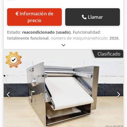
Información de
Llamar
precio
Estado:
reacondicionado (usado)
, Funcionalidad:
totalmente funcional
, número de máquina/vehículo:
2026
,
duración de la garantía:
6 meses
, tensión de entrada:
400
V
, año de la última revisión:
2026
, Certificado DGUV hasta:
Clasificado
09/2027
, anchura de trabajo:
300 mm
, ancho de cinta
transportadora:
320 mm
, tipo de corriente de entrada:
trifásico
, altura total:
1 mm
, MÁQUINA PARA ELABORAR
HOJALDRES Peso de la masa hasta aproximadamente 250
gramos para todo tipo de barras, como barras de maíz y
barras de panecillo de Brezel máquina universal para
enrollar tecnología sencilla y robusta tolva de alimentación
con barra de seguridad máquina para elaborar hojaldres
con ruedas conexión de 400 V, enchufe CEE de 16 A
máquina usada, reacondicionada y revisada por SAB
Chjdpshfhpvjfx Akiea con garantía y servicio de piezas de
repuesto Opcional: contrato de mantenimiento servicio de