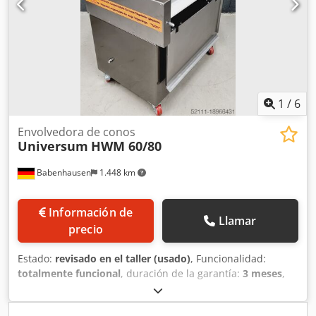
laborables Datos técnicos: - Ancho del rodillo largo: máx.
180 mm - Rango de peso: 20-80 g (según el tipo de masa) -
Rendimiento por hora: aprox. 2.000 unidades (según el
tipo de masa) - Potencia del motor: 0,37 kW - Valores de
conexión: 230 V - 1 fase - 50 Hz - Dimensiones: 280 x 475 x
280 cm (ancho x profundidad x alto) - Altura del tubo de
alimentación: 45 mm - Peso neto: 26 kg
1
/
6
Envolvedora de conos
Universum
HWM 60/80
Babenhausen
1.448 km
Información de
Llamar
precio
Estado:
revisado en el taller (usado)
, Funcionalidad:
totalmente funcional
, duración de la garantía:
3 meses
,
tensión de entrada:
400 V
, año de la última revisión:
2026
,
Certificado DGUV hasta:
06/2027
, anchura de trabajo:
800