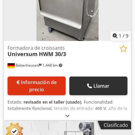
inferior Solo disponible en nuestra empresa, con
certificación DGUV V3 Máquina móvil Fabricada en acero
inoxidable Conexión de 400 V, enchufe CEE de 16 A
Máquina usada, reacondicionada y revisada según los
estándares SAB Chodpfjzcc E Tox Akioa Con garantía ¡Visite
nuestra gran exposición!
1
/
9
Formadora de croissants
Universum
HWM 30/3
Babenhausen
1.448 km
Información de
Llamar
precio
Estado:
revisado en el taller (usado)
, Funcionalidad:
totalmente funcional
, tensión de entrada:
400 V
, año de la
última revisión:
2026
, Certificado DGUV hasta:
07/2027
,
anchura de trabajo:
300 mm
, ancho de cinta
Clasificado
transportadora:
300 mm
, tipo de corriente de entrada:
trifásico
, ancho total:
600 mm
, longitud total:
700 mm
,