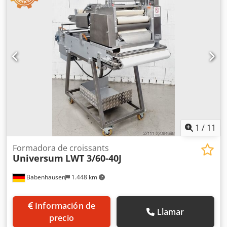
altura total:
1.200 mm
, Máquina enrolladora de croissants
TOP Universum HWM 30 La máquina enrolladora de
croissants es móvil apta para todo tipo de barras como
Kornspitz y barras saladas, etc. Máquina enrolladora
universal TOP para todo tipo de masas para enrollar
Construcción en acero inoxidable Ancho de banda de 300
mm tecnología robusta Conexión 400V, enchufe CEE 16A
Dimensiones aprox.: 600 x 700 x 1200 mm (AnxPxAl)
Máquina usada reacondicionada con garantía ¡Calidad de
empresa especializada! Chodpfx Ajzb Uc Uokija
¡Benefíciese de más de 35 años de experiencia!
1
/
11
Formadora de croissants
Universum
LWT 3/60-40J
Babenhausen
1.448 km
Información de
Llamar
precio