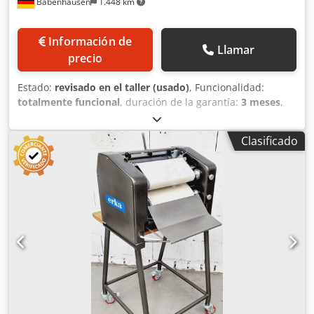
Babenhausen
1.448 km
Información de
Llamar
precio
Estado:
revisado en el taller (usado)
, Funcionalidad:
totalmente funcional
, duración de la garantía:
3 meses
,
tensión de entrada:
400 V
, año de la última revisión:
2026
,
Certificado DGUV hasta:
08/2027
, anchura de trabajo:
500
Clasificado
mm
, ancho de cinta transportadora:
500 mm
, tipo de
corriente de entrada:
trifásico
, ancho total:
800 mm
,
longitud total:
600 mm
, altura total:
1.220 mm
, Máquina
enrolladora Modelo Universo Kasper: HWM 50 Robusta
máquina para enrollar bollería Para todo tipo de barras,
como barras de pan y barras de pretzel, etc. Máquina
enrolladora universal de primera calidad Para todo tipo de
masas, garantizando una calidad uniforme al enrollar.
Conexión de 400 V, enchufe CEE de 16 A Máquina usada,
reacondicionada Con garantía y servicio de piezas de
repuesto Opciones: Servicio de entrega Caja de piezas de
repuesto Contrato de mantenimiento Instrucción y puesta