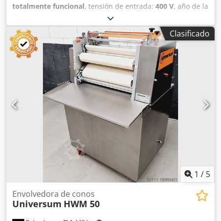
totalmente funcional
, tensión de entrada:
400 V
, año de la
última revisión:
2026
, Certificado DGUV hasta:
08/2027
,
anchura de trabajo:
500 mm
, ancho de cinta
Clasificado
transportadora:
700 mm
, tipo de corriente de entrada:
trifásico
, Máquina para enrollar bollos tipo croissant
Universum HWM 50/70 EZ para todo tipo de barras, como
bollos de maíz, pretzels y barras de pan salado, etc.
Máquina universal combinada para enrollar para todas las
masas, tanto para enrollar como para formar rollos largos
Cedpezfym Ejfx Akioha Máquina para enrollar bollos tipo
croissant con rodillo largo en la parte inferior solo en
nuestra empresa, cumple con la norma DGUV V3 Conexión
de 400 V, enchufe CEE de 16 A Máquina usada,
reacondicionada y revisada por SAB con garantía ¡Visite
nuestra gran exposición!
1
/
5
Envolvedora de conos
Universum
HWM 50