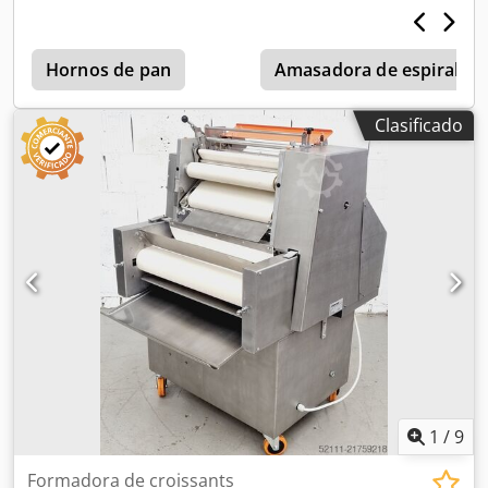
longitud total:
680 mm
, altura total:
1.220 mm
, Máquina
de enrollado de productos de panadería tipo "hörnchen"
MK-Erka WMA 30 Ancho de la banda de enrollado: 320 mm
Hornos de pan
Amasadora de espiral
Para todos los tipos de pan, como "Kornspitz" y
"Laugenstangen" Fabricada en acero inoxidable
Clasificado
¡Tecnología sencilla y robusta! Conexión: 400 V, enchufe
CEE de 16 A Chjdpew Tqkxsfx Akiea Dimensiones: 590 x 680
x 1220-1300 mm (ancho x largo x alto) Máquina usada,
reacondicionada Con garantía + servicio de repuestos
¡Calidad de un taller especializado! ¡Benefíciese de más de
35 años de experiencia! Opciones: Contrato de
mantenimiento Dispositivo de alimentación Caja eléctrica
para mayor seguridad Paquete de servicios Servicio de
entrega Asistencia técnica e instalación ¡Ofrecemos una
amplia gama de máquinas de enrollado!
1
/
9
Formadora de croissants