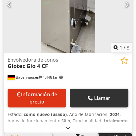
1
/
8
Envolvedora de conos
Giotec
Gio 4 CF
Babenhausen
1.448 km
Información de
Llamar
precio
Estado:
como nuevo (usado)
, Año de fabricación:
2024
,
horas de funcionamiento:
50 h
, Funcionalidad:
totalmente
funcional
, tensión de entrada:
400 V
, Certificado DGUV
hasta:
06/2027
, anchura de trabajo:
550 mm
, ancho de