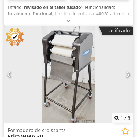
Estado:
revisado en el taller (usado)
, Funcionalidad:
totalmente funcional
, tensión de entrada:
400 V
, año de la
última revisión:
2026
, Certificado DGUV hasta:
07/2027
,
anchura de trabajo:
600 mm
, ancho de cinta
Clasificado
transportadora:
600 mm
, tipo de corriente de entrada:
trifásico
, ancho total:
1.650 mm
, longitud total:
1.000 mm
,
altura total:
1.950 mm
, frecuencia de entrada:
50 Hz
, TOP
máquina enrolladora de croissants Universum LWT 3/60-
40J ++ Máquina para barras de pretzel ++ Para todo tipo de
barras como Kornspitz y barras saladas, etc. Máquina
enrolladora universal combinada para todo tipo de masas
para enrollar y formar largas piezas. Ancho de trabajo: 600
mm. Tecnología robusta. Fabricación en acero inoxidable.
Solo con nosotros, revisada según DGUV V3. Conexión:
400V, enchufe 16A-CEE. Dimensiones: 1650 x 1000 x 1950
mm (AnxPrxAl). Máquina usada reacondicionada con
servicio SAB, garantía y servicio de repuestos. ¡Visite
nuestra gran exposición! Chjdpfx Aezb Uc Ijkiea
1
/
8
Formadora de croissants
Erka
WMA 30