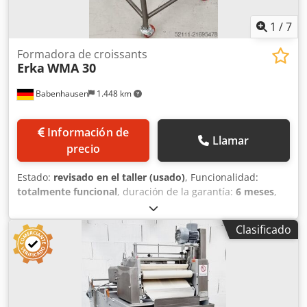
en marcha Servicio de arrendamiento y alquiler ¡Visite
nuestra amplia exposición de maquinaria para
1
/
7
panaderías! Chjdpjwc H Rzjfx Akisa
Formadora de croissants
Erka
WMA 30
Babenhausen
1.448 km
Información de
Llamar
precio
Estado:
revisado en el taller (usado)
, Funcionalidad:
totalmente funcional
, duración de la garantía:
6 meses
,
tensión de entrada:
400 V
, año de la última revisión:
2026
,
Certificado DGUV hasta:
08/2027
, anchura de trabajo:
300
Clasificado
mm
, ancho de cinta transportadora:
320 mm
, tipo de
corriente de entrada:
trifásico
, ancho total:
590 mm
,
longitud total:
680 mm
, altura total:
1.300 mm
, Máquina
para enrollar croissants Erka WMA 30 Ancho de la banda
de enrollado: 320 mm Para todo tipo de barras, como
croissants y barras de panecillo de Brezel Máquina para