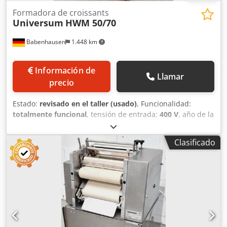
Formadora de croissants
Universum
HWM 50/70
Babenhausen
1.448 km
Información de
Llamar
precio
Estado:
revisado en el taller (usado)
, Funcionalidad:
totalmente funcional
, tensión de entrada:
400 V
, año de la
última revisión:
2026
, Certificado DGUV hasta:
07/2027
,
anchura de trabajo:
700 mm
, ancho de cinta
Clasificado
transportadora:
700 mm
, tipo de corriente de entrada:
trifásico
, MÁQUINA PARA ENROLLAR MASAS CON FORMA
DE CUERNO, MODELO UNIVERSUM HWM 50/70 EZ Para
todo tipo de masas, como palitos de pan, pretzels y barras
de pan con sal, etc. Máquina universal combinada para
enrollar Para todas las masas que se van a enrollar y
estirar en forma de rollo largo Máquina para enrollar
masas con forma de cuerno, con rodillo largo en la parte