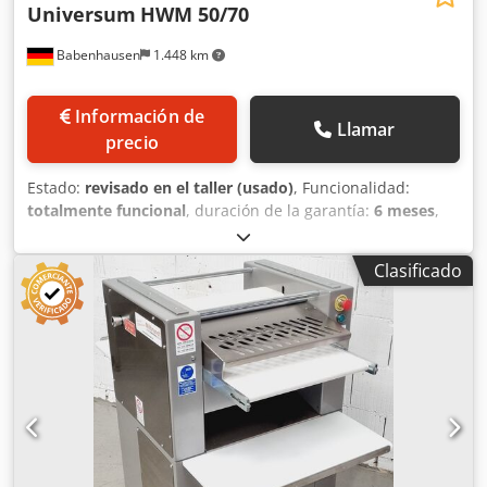
Universum
HWM 50/70
Babenhausen
1.448 km
Información de
Llamar
precio
Estado:
revisado en el taller (usado)
, Funcionalidad:
totalmente funcional
, duración de la garantía:
6 meses
,
tensión de entrada:
400 V
, año de la última revisión:
2026
,
Certificado DGUV hasta:
08/2027
, anchura de trabajo:
700
Clasificado
mm
, ancho de cinta transportadora:
700 mm
, tipo de
corriente de entrada:
trifásico
, MÁQUINA AUTOMÁTICA
PARA LA ELABORACIÓN DE VIRUTAS UNIVERSUM HWM
50/70 Máquina universal y combinada para la elaboración
de virutas apta para todo tipo de masas, tanto para virutas
como para rollos largos tecnología robusta máquina para
la elaboración de virutas que garantiza una alta y
constante calidad solo en nuestra empresa, cumple con la
certificación DGUV V3 Chedpey Ebiwefx Akioa conexión de
400 V, enchufe CEE de 16 A máquina usada,