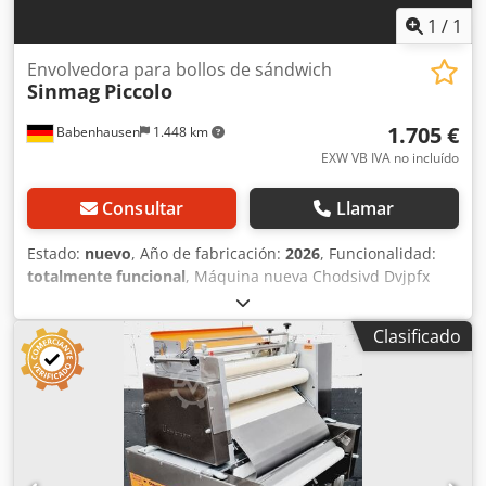
1
/
1
Envolvedora para bollos de sándwich
Sinmag
Piccolo
1.705 €
Babenhausen
1.448 km
EXW VB IVA no incluído
Consultar
Llamar
Estado:
nuevo
, Año de fabricación:
2026
, Funcionalidad:
totalmente funcional
, Máquina nueva Chodsivd Dvjpfx
Akiea Modelo de acero inoxidable 24 meses de garantía
Ventajas: + máquina robusta y compacta + fácil
Clasificado
mantenimiento y limpieza + adecuada para el amasado
prolongado de pequeñas porciones de masa + ideal para
el amasado de panecillos para sándwiches + alimentación
de masa segura + cintas transportadoras de fieltro + la
bandeja de salida es ajustable en altura + muy práctica en
combinación con una prensa para panecillos + suministro
rápido de piezas de repuesto en un plazo de 1 a 2 días