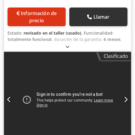
Información de
Llamar
precio
Estado:
revisado en el taller (usado)
, Funcionalidad:
totalmente funcional
, duración de la garantía:
6 meses
,
tensión de entrada:
400 V
, año de la última revisión:
2026
,
Certificado DGUV hasta:
07/2027
, anchura de trabajo:
700
Clasificado
mm
, ancho de cinta transportadora:
700 mm
, tipo de
corriente de entrada:
trifásico
, TOP máquina enrolladora
de croissants Universum HWM 50/70 EZ para todo tipo de
barras como Kornspitz, pretzel y palitos de masa de lejía,
etc. Máquina universal - combinada - enrolladora Cjdpfjy U
Tvzox Akijha para todas las masas para enrollado y
formado largo Tecnología robusta Máquina enrolladora de
croissants con formador largo en la parte inferior Sólo con
nosotros: inspeccionada según DGUV V3 Conexión 400V,
enchufe CEE de 16A Máquina usada reacondicionada y
revisada por SAB con garantía + servicio de repuestos