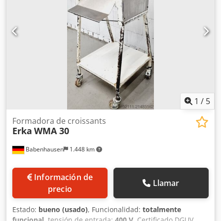
combinada Adecuada para todo tipo de masas para
enrollar y formar barras largas Ancho de enrollado 800
mm Construcción en acero inoxidable Para líneas de pan
con descarga transversal Capacidad hasta 3.000
piezas/hora Conexión 400V, enchufe CEE 16A
Chedpfxeywacye Akisa Dimensiones aprox.: 1650 x 1000 x
1950 mm (An x Pr x Al) Máquina usada
1
/
5
Formadora de croissants
Erka
WMA 30
Babenhausen
1.448 km
Información de
Llamar
precio
Estado:
bueno (usado)
, Funcionalidad:
totalmente
funcional
, tensión de entrada:
400 V
, Certificado DGUV