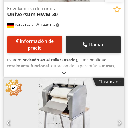
Envolvedora de conos
Universum
HWM 30
Babenhausen
1.448 km
Información de
Llamar
precio
Estado:
revisado en el taller (usado)
, Funcionalidad:
totalmente funcional
, duración de la garantía:
3 meses
,
tensión de entrada:
400 V
, año de la última revisión:
2026
,
Certificado DGUV hasta:
08/2027
, anchura de trabajo:
300
Clasificado
mm
, ancho de cinta transportadora:
300 mm
, tipo de
corriente de entrada:
trifásico
, ancho total:
600 mm
,
longitud total:
700 mm
, altura total:
1.200 mm
, Máquina
para enrollar bollos tipo "Hörnchen" Universum HWM 30
Máquina para enrollar Universum Kasper, modelo: HWM
30 La máquina para enrollar bollos tipo "Hörnchen" es
móvil. Apta para todo tipo de barras, como barras de pan
con semillas o barras de pan salado, etc. Máquina