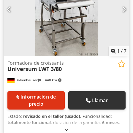
enrollar croissants, con ruedas Conexión: 400 V, enchufe
CEE de 16 A Dimensiones: 590 x 680 x 1220-1300 mm
(ancho x largo x alto) Máquina usada, reacondicionada Con
garantía + servicio de piezas de repuesto ¡Calidad de un
taller especializado! ¡Aproveche más de 35 años de
experiencia! Chsdpey Ac U Aofx Akiea
1
/
7
Formadora de croissants
Universum
LWT 3/80
Babenhausen
1.448 km
Información de
Llamar
precio
Estado:
revisado en el taller (usado)
, Funcionalidad:
totalmente funcional
, duración de la garantía:
6 meses
,
tensión de entrada:
400 V
, año de la última revisión:
2026
,