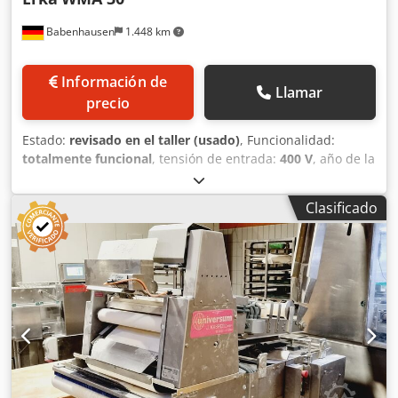
Babenhausen
1.448 km
Información de
Llamar
precio
Estado:
revisado en el taller (usado)
, Funcionalidad:
totalmente funcional
, tensión de entrada:
400 V
, año de la
última revisión:
2026
, Certificado DGUV hasta:
07/2027
,
anchura de trabajo:
300 mm
, ancho de cinta
Clasificado
transportadora:
320 mm
, tipo de corriente de entrada:
trifásico
, ancho total:
580 mm
, longitud total:
590 mm
,
altura total:
1.220 mm
, Máquina formadora de croissants
Erka WMA 30 Ancho de cinta: 320 mm Apta para todo tipo
de barritas como Kornspitz y barras de salmuera Máquina
formadora de croissants móvil Conexión: 400V, enchufe
CEE 16A Máquina de segunda mano Opcional: Contrato de
mantenimiento Servicio de entrega Instrucción y puesta en
marcha Cjdszbz D Sopfx Akioha