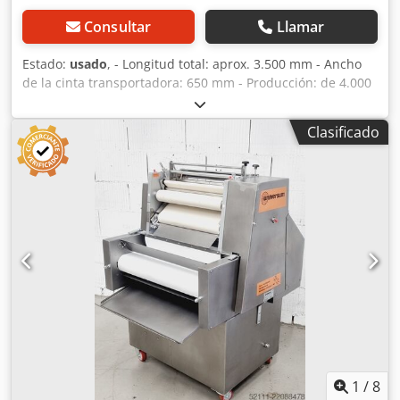
Consultar
Llamar
Estado:
usado
, - Longitud total: aprox. 3.500 mm - Ancho
de la cinta transportadora: 650 mm - Producción: de 4.000
a 5.000 croissants por hora, según el peso de la pieza (30–
40 g por unidad) - Espesor máximo de la masa: 15 mm -
Clasificado
Velocidad de la cinta: regulable entre 30 y 150 mm/s -
Número de serie: A-5487 - Potencia eléctrica: 1,7 kW -
Voltaje: 400 V / 50 Hz - Año de fabricación: 2006 Csdpfx
Aewxyk Tekieha
1
/
8