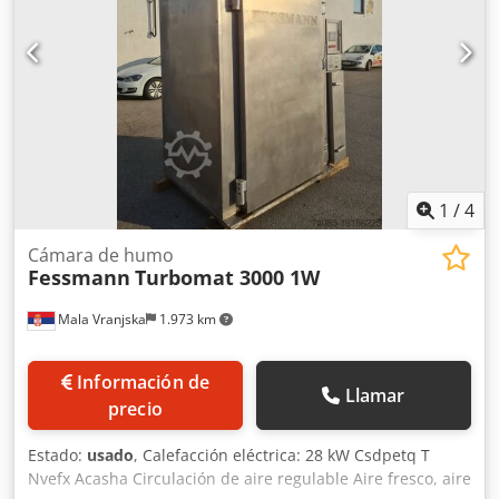
1
/
4
Cámara de humo
Fessmann
Turbomat 3000 1W
Mala Vranjska
1.973 km
Información de
Llamar
precio
Estado:
usado
, Calefacción eléctrica: 28 kW Csdpetq T
Nvefx Acasha Circulación de aire regulable Aire fresco, aire