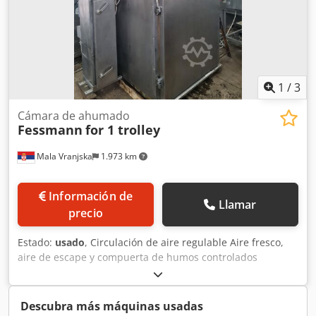
1
/
3
Cámara de ahumado
Fessmann
for 1 trolley
Mala Vranjska
1.973 km
Información de
Llamar
precio
Estado:
usado
, Circulación de aire regulable Aire fresco,
aire de escape y compuerta de humos controlados
neumáticamente Limpieza: limpieza con espuma Csdpfsqt
Dy Eex Acajha Alimentación de humo: a petición del cliente
Material de ahumado: virutas de madera Sin sistema de
Descubra más máquinas usadas