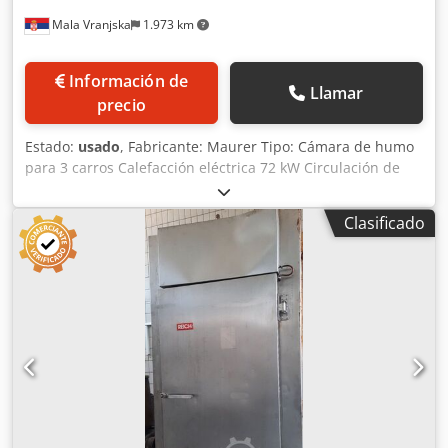
Mala Vranjska
1.973 km
Información de
Llamar
precio
Estado:
usado
, Fabricante: Maurer Tipo: Cámara de humo
para 3 carros Calefacción eléctrica 72 kW Circulación de
aire regulable Aire fresco, aire de salida y compuerta de
humos controlados neumáticamente; Chjdpfstuk Dvsx
Clasificado
Acaea Limpieza: limpieza con espuma Alimentación de
humo: a petición del cliente Material de ahumado: tacos
de madera Sin sistema de postcombustión Dimensiones
de instalación de la máquina en cm: Anchura: 158 Largo:
350 Altura: 270 Dimensiones del carro en cm: 100x100x200