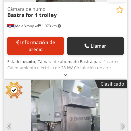
Cámara de humo
Bastra
for 1 trolley
Mala Vranjska
1.973 km
Información de
Llamar
precio
Estado:
usado
, Cámara de ahumado Bastra para 1 carro
Calentamiento eléctrico de 28 kW Circulación de aire
ajustable Control neumático de las compuertas de aire
fresco, aire de extracción y humo; Limpieza: limpieza con
Clasificado
espuma Alimentación de humo: según solicitud del cliente
Material para ahumar: virutas de madera Cjdpfjh Hfc Sex
Acaeha Sin sistema de postcombustión Dimensiones de
instalación de la máquina en cm: Ancho: 175 Largo: 120
Alto: 210 Dimensiones del carro en cm: 100*100*200 (alto)
Precio de una máquina reacondicionada: 14.000 EUR Plazo
de entrega: 30 días hábiles después del pago inicial