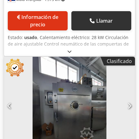
Información de
Llamar
precio
Estado:
usado
, Calentamiento eléctrico: 28 kW Circulación
de aire ajustable Control neumático de las compuertas de
aire fresco, aire de extracción y humo Limpieza: limpieza
con espuma Alimentación de humo: según solicitud del
Clasificado
cliente Material para ahumar: virutas de madera Sin
sistema de postcombustión Dimensiones de instalación de
la máquina en cm: Ancho: 150 Cedpfjhzgu Dsx Acaeha
Largo: 145 Alto: 275 Dimensiones del carro en cm:
100*100*200 (alto) Plazo de entrega: 30 días hábiles
después del pago inicial