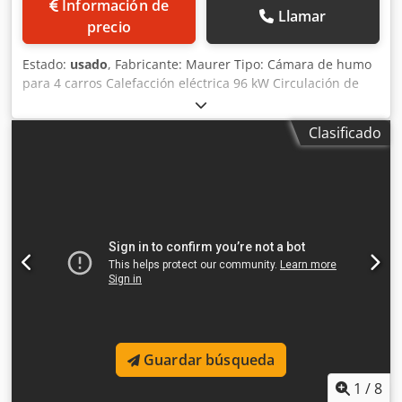
Información de
Llamar
precio
Estado:
usado
, Fabricante: Maurer Tipo: Cámara de humo
para 4 carros Calefacción eléctrica 96 kW Circulación de
aire regulable Aire fresco, aire de salida y compuerta de
humos controlados neumáticamente; Limpieza: limpieza
Clasificado
con espuma Cedpfjq E Ry Uex Acaeha Alimentación de
humo: a petición del cliente Material de ahumado: tacos
de madera Sin sistema de postcombustión Dimensiones
de instalación de la máquina en cm: Anchura: 158 Largo:
455 Altura: 270 Dimensiones del carro en cm: 100x100x200
Guardar búsqueda
1
/
8