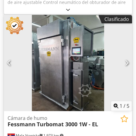
de aire ajustable Control neumático del obturador de aire
fresco, aire de escape y humo Limpieza: limpieza con
espuma Alimentación de humo: integrada en el interior de
Clasificado
la cámara Material para ahumar: virutas de madera Sin
sistema de postcombustión Dimensiones de instalación de
la máquina en cm: Ancho: 130 Largo: 120 Alto: 230
Cedpfxef U Tb Ro Acaoha Dimensiones del carro en cm:
90*90*160 (alto) Plazo de entrega: 30 días hábiles después
del pago inicial
1
/
5
Cámara de humo
Fessmann
Turbomat 3000 1W - EL
Mala Vranjska
1.973 km