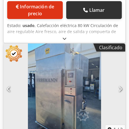
Información de
Llamar
precio
Estado:
usado
, Calefacción eléctrica 80 kW Circulación de
aire regulable Aire fresco, aire de salida y compuerta de
humos controlados neumáticamente; Limpieza: limpieza
por espuma Material de ahumado: virutas de madera Sin
Clasificado
sistema de postcombustión Dimensiones de instalación de
la máquina en cm: Cjdpfx Ajt Up D Eocaeha Anchura: 450
Largo:145 Altura: 275