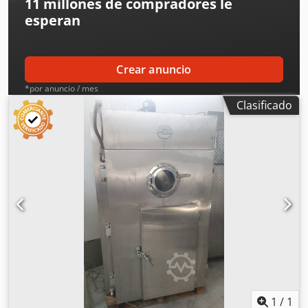
11 millones de compradores
le
esperan
Crear anuncio
*por anuncio / mes
Clasificado
1
/
1