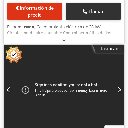
Información de
Llamar
precio
Estado:
usado
, Calentamiento eléctrico de 28 kW
Circulación de aire ajustable Control neumático de las
compuertas de entrada de aire fresco, salida de aire y
humo; Limpieza: limpieza con espuma Generador de humo
Clasificado
por fricción para uso en interiores Material para generar
humo: cubo de madera Sin sistema de postcombustión
Dimensiones de instalación de la máquina en cm: Ancho:
150 Chodpfxsibdxte Acaea Largo: 140 Alto: 270
Dimensiones del carro en cm: 100x100x200 Plazo de
entrega: 30 días hábiles después del pago inicial.