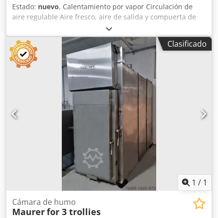
Estado:
nuevo
, Calentamiento por vapor Circulación de
aire regulable Aire fresco, aire de salida y compuerta de
humos controlados neumáticamente; Limpieza: limpieza
por espuma Material de ahumado: virutas de madera Sin
Clasificado
sistema de postcombustión Chedounap Sopfx Acasa
Dimensiones de instalación de la máquina en cm:
Anchura: 151 Largo: 244 Altura: 260
1
/
1
Cámara de humo
Maurer
for 3 trollies