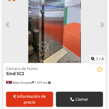
madera Sin sistema de postcombustión Dimensiones de
instalación de la máquina en cm: Ancho: 160 Largo: 250
Alto: 250 Dimensiones del carro en cm: 100*100*200 (alto)
Plazo de entrega: 30 días hábiles después del pago inicial.
1
/
4
Cámara de humo
Sind
SC2
Mala Vranjska
1.973 km
Información de
Llamar
precio