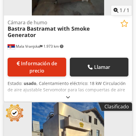
1
/
1
Cámara de humo
Bastra
Bastramat with Smoke
Generator
Mala Vranjska
1.973 km
Información de
Llamar
precio
Estado:
usado
, Calentamiento eléctrico: 18 kW Circulación
de aire ajustable Servomotor para las compuertas de aire
fresco, aire de escape y humo Limpieza: con espuma
Alimentación de humo: según solicitud del cliente Material
Clasificado
para generar humo: astillas de madera Sin sistema de
postcombustión Dimensiones de instalación de la máquina
en cm: Ancho: 130 Largo: 120 Alto: 220 Cjdpfjhz Dktjx
Acaoha Dimensiones del carro en cm: 80*80*170 (alto)
Plazo de entrega: 30 días hábiles después del pago inicial.