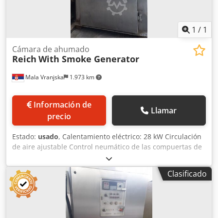
1
/
1
Cámara de ahumado
Reich
With Smoke Generator
Mala Vranjska
1.973 km
Información de
Llamar
precio
Estado:
usado
, Calentamiento eléctrico: 28 kW Circulación
de aire ajustable Control neumático de las compuertas de
aire fresco, aire de extracción y humo Limpieza: limpieza
con espuma Alimentación de humo: según solicitud del
Clasificado
cliente Material para generar humo: virutas de madera Sin
sistema de postcombustión Dimensiones de instalación de
la máquina en cm: Ancho: 150 Chodpfx Acshzgt Roaja
Largo: 145 Alto: 275 Dimensiones del carro en cm: