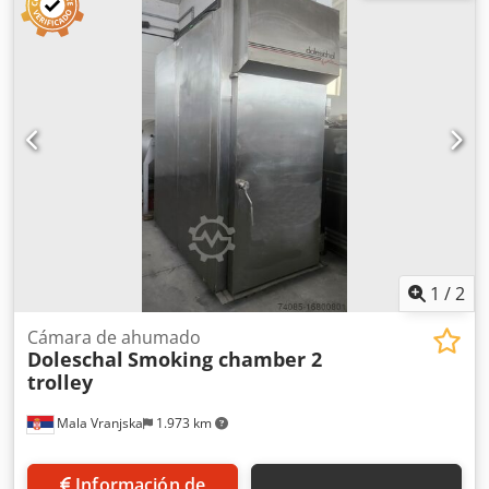
sistema de postcombustión Dimensiones de instalación de
la máquina en cm: Anchura: 158 Largo: 250 Altura: 250
Dimensiones del carro en cm: 100 x 100 x 200
1
/
2
Cámara de ahumado
Doleschal
Smoking chamber 2
trolley
Mala Vranjska
1.973 km
Información de