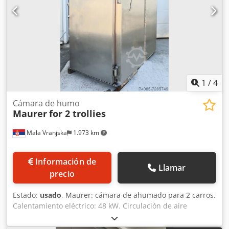
1
/
4
Cámara de humo
Maurer
for 2 trollies
Mala Vranjska
1.973 km
Información de
Llamar
precio
Estado:
usado
, Maurer: cámara de ahumado para 2 carros.
Calentamiento eléctrico: 48 kW. Circulación de aire
ajustable. Control neumático de las compuertas de aire
fresco, aire de extracción y humo. Limpieza: con espuma.