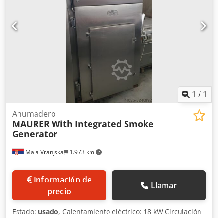
100*100*200 (alto) Plazo de entrega: 30 días hábiles
después del pago inicial.
1
/
1
Ahumadero
MAURER
With Integrated Smoke
Generator
Mala Vranjska
1.973 km
Información de
Llamar
precio
Estado:
usado
, Calentamiento eléctrico: 18 kW Circulación