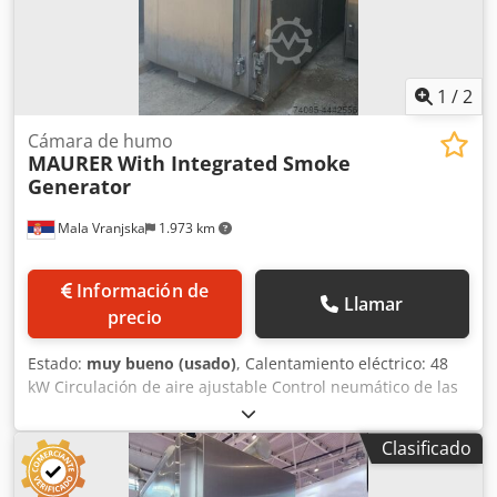
1
/
2
Cámara de humo
MAURER
With Integrated Smoke
Generator
Mala Vranjska
1.973 km
Información de
Llamar
precio
Estado:
muy bueno (usado)
, Calentamiento eléctrico: 48
kW Circulación de aire ajustable Control neumático de las
compuertas de entrada de aire fresco, salida de aire y
humo Chsdpfjfiwq Rex Acaoa Limpieza: con espuma
Clasificado
Alimentación de humo: sistema integrado en el interior de
la cámara, generador por fricción Material para ahumar: