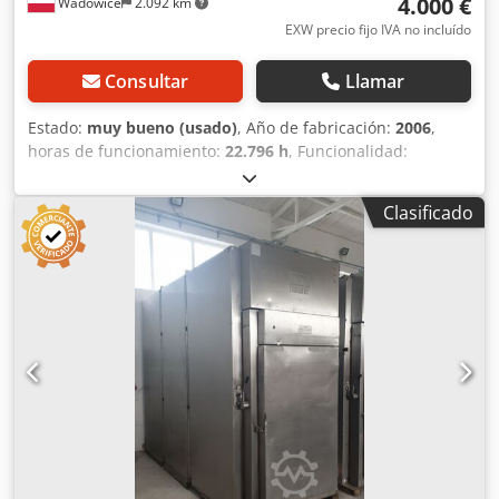
4.000 €
Wadowice
2.092 km
EXW precio fijo IVA no incluído
Consultar
Llamar
Estado:
muy bueno (usado)
, Año de fabricación:
2006
,
horas de funcionamiento:
22.796 h
, Funcionalidad:
totalmente funcional
, peso en vacío:
180 kg
, Se vende una
estación de aire comprimido completa, que consta de:
Clasificado
Chjdpfx Acozn Apzsaea Compresor de tornillo ATMOS
E120V Secador por refrigeración MARK MDX 2400 Tanque
de aire comprimido ATMOS ALBERT E100 Vario Datos
técnicos del compresor: Fabricante: ATMOS Modelo: E120V
Año de fabricación: 2006 Potencia del motor: 13 kW Presión
máxima: 9 bar Caudal: 0,9–2,0 m³/min Alimentación: 400 V
/ 50 Hz Horas de funcionamiento: 22.796 Peso: 180 kg
Secador: MARK MDX 2400 Año de fabricación: 2006
Incluido en el conjunto: Tanque de aire comprimido
ATMOS ALBERT E100 Vario Conjunto completo, listo para
conectar y poner en funcionamiento Ventajas: Bajo
número de horas de funcionamiento para un compresor