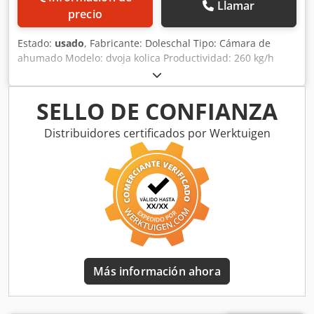
Llamar
precio
Estado:
usado
, Fabricante: Doleschal Tipo: Cámara de
ahumado Modelo: dvoja kolica Productividad: 260 kg/h
Altura: 3000 mm Cedpfeua Dbbex Acaeha Anchura: 1910
mm Longitud: 2290 mm Voltaje: 400V 50Hz 3N Potencia: 48
kW Material principal Acero inoxidable
SELLO DE CONFIANZA
Distribuidores certificados por Werktuigen
Más información ahora