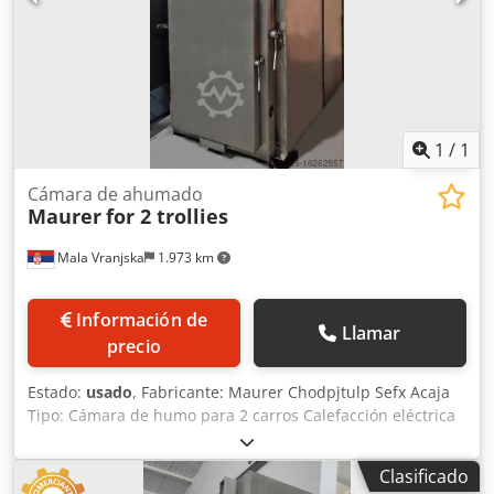
1
/
1
Cámara de ahumado
Maurer
for 2 trollies
Mala Vranjska
1.973 km
Información de
Llamar
precio
Estado:
usado
, Fabricante: Maurer Chodpjtulp Sefx Acaja
Tipo: Cámara de humo para 2 carros Calefacción eléctrica
48 kW Circulación de aire regulable Aire fresco, aire de
escape y compuerta de humos controlados
Clasificado
neumáticamente Limpieza: limpieza por espuma Sin