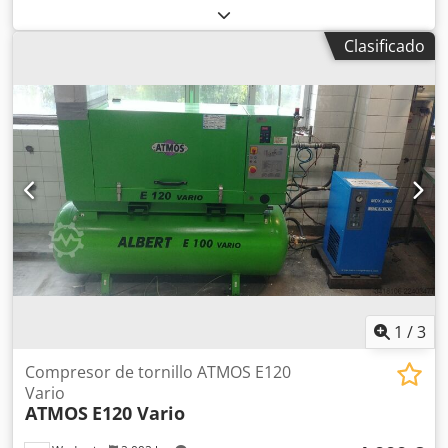
calefacción, cocción, ducha, horneado, secado, cocción al
vapor, etc. Circulación de aire, 2 velocidades Medición y
Clasificado
control de la temperatura interna Calentamiento eléctrico:
13 kW Incluye remolque Perfectamente funcional Cjdpfx
Acszluhdsaoha Se puede realizar una prueba en cualquier
momento
1
/
3
Compresor de tornillo ATMOS E120
Vario
ATMOS
E120 Vario