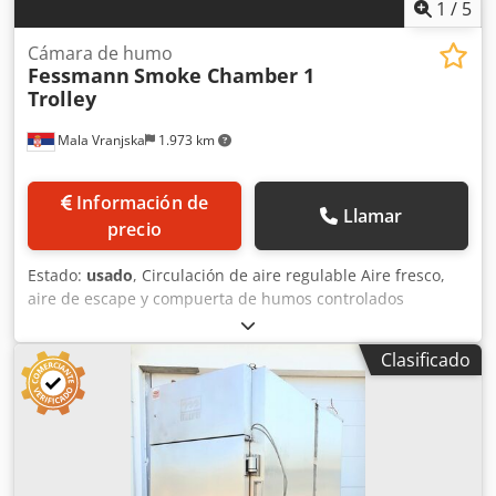
1
/
5
Cámara de humo
Fessmann
Smoke Chamber 1
Trolley
Mala Vranjska
1.973 km
Información de
Llamar
precio
Estado:
usado
, Circulación de aire regulable Aire fresco,
aire de escape y compuerta de humos controlados
neumáticamente Limpieza: limpieza con espuma
Alimentación de humo: a petición del cliente Codpfjuipaujx
Clasificado
Acaeha Material de ahumado: virutas de madera Sin
sistema de postcombustión