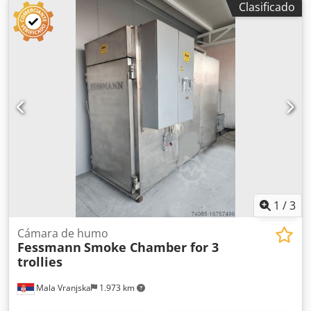
Clasificado
Sistema de alimentación de humo: GOLIATH II. Sin sistema
de postcombustión. Chodpfx Aeh Tm Uzscaea Dimensiones
de instalación de la máquina en cm: Ancho: 158 Largo: 250
Alto: 250 Dimensiones del carro en cm: 100 x 100 x 200.
Plazo de entrega: 30 días hábiles después del pago inicial.
1
/
3
Cámara de humo
Fessmann
Smoke Chamber for 3
trollies
Mala Vranjska
1.973 km