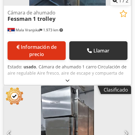
1
/
2
Cámara de ahumado
Fessman
1 trolley
Mala Vranjska
1.973 km
Información de
Llamar
precio
Estado:
usado
, Cámara de ahumado 1 carro Circulación de
aire regulable Aire fresco, aire de escape y compuerta de
humo con control neumático Limpieza: limpieza con
espuma Alimentación de humo: a petición del cliente
Clasificado
Chodpfx Aewr A Eyscasa Material de ahumado: virutas de
madera Sin sistema de postcombustión