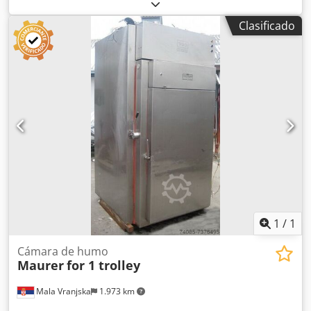
de salida y compuerta de humos controlados
neumáticamente Limpieza: limpieza con espuma
Clasificado
Alimentación de humo: a petición del cliente Material de
ahumado: virutas de madera Sin sistema de
postcombustión Dimensiones de instalación de la máquina
en cm: Anchura: 158 Largo: 145 Altura: 275 Dimensiones
del carro en cm: 100 x 100 x 200
1
/
1
Cámara de humo
Maurer
for 1 trolley
Mala Vranjska
1.973 km