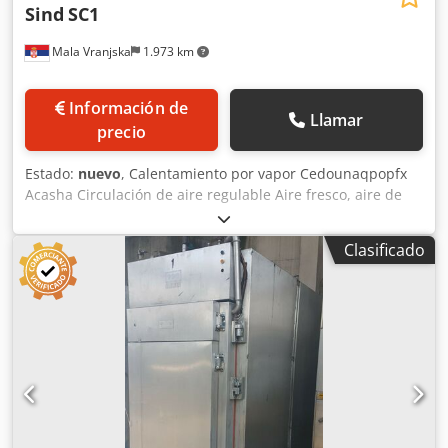
Sind
SC1
Mala Vranjska
1.973 km
Información de
Llamar
precio
Estado:
nuevo
, Calentamiento por vapor Cedounaqpopfx
Acasha Circulación de aire regulable Aire fresco, aire de
salida y compuerta de humos controlados
neumáticamente; Limpieza: limpieza por espuma Material
Clasificado
de ahumado: virutas de madera Sin sistema de
postcombustión Dimensiones de instalación de la máquina
en cm: Anchura: 151 Largo: 129 Altura: 260