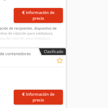
Información de
precio
tación de recipientes, dispositivo de
sitivo de rotación para soldadura,
tivo de rotación para soldadura -
a soldadura -Motor de transmisión: AEG
 - 1010 mm, diámetro de los rodillos:
Clasificado
o de contenedores
erecha/izquierda -Caja de engranajes:
e la velocidad mediante volante -
orte: 1250/785/H800 mm /
ás fotos
Información de
precio