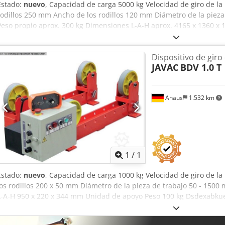
Estado:
nuevo
, Capacidad de carga 5000 kg Velocidad de giro de la
rodillos 250 mm Ancho de los rodillos 120 mm Diámetro de la pieza
Peso propio aprox. 300 kg Dimensiones L-A-H aprox. 4165 x 1360 x 
cuenta con dos unidades motrices que funcionan de manera sincro
continua con control de velocidad variable. La distancia entre rod
Dispositivo de gir
pernos de bloqueo para acomodar una amplia gama de diámetros de 
JAVAC
BDV 1.0 T
Para girar y posicionar - Para la industria de construcción de maqui
tuberías Dcsdpfxoxab Awo Agvok - Dos motores de accionamiento si
ajustable - Rodillos de PU - Ajuste mediante pernos - Control remoto
Ahaus
1.532 km
unidad motriz - 1x unidad libre - 1x pedal de control
Pedir m
1
/
1
Estado:
nuevo
, Capacidad de carga 1000 kg Velocidad de giro de 
los rodillos 200 x 50 mm Diámetro de la pieza de trabajo 50 - 1500
L-A-H 950 x 220 x 344 mm Unidad de apoyo Peso 100 kg Dsdexabkue
310 x 344 mm Unidad motriz Equipamiento: - Compuesto por una un
Movimiento de rotación suave y uniforme, incluso a baja velocidad. -