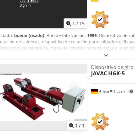
1
/
15
Estado:
bueno (usado)
, Año de fabricación:
1959
, Dispositivo de ro
rotación de calderas, dispositivo de rotación para soldadura, dispo
dispositivo de soldadura, mesa de rotación para soldadura, disposi
Dispositivo de rotación de recipientes: dispositivo de rotación par
0,55 kW -Capacidad de carga: 7500 kg -Distancia entre rodillos: 295
Dispositivo de gir
230 mm -Velocidad de rotación: de 0,21 a 1,25 m/min, rotación a d
JAVAC
HGK-5
P.I.V. Reimers -Unidad de control: con control manual, regulación d
Componentes individuales: véase las fotos -Dimensiones de transp
705/600/H800 mm Dedpfx Agoznh Rwevjck -Peso: 918 kg
Ahaus
1.532 km
Pedir m
1
/
1