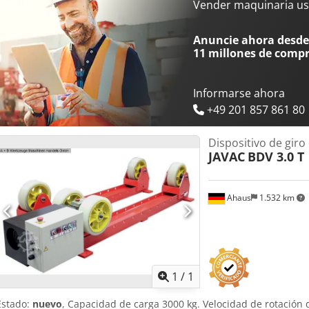
recipiente se ajusta de manera rápida y sencilla mediante pasador
Vender maquinaria us
manual (3 metros) para ajuste de velocidad y cambio de sentido de gi
compacta y robusta; fácil de usar. Alcance de la entrega: - 1 control 
Anuncie ahora desde 
mando a distancia por cable - Manual de usuario en alemán
11 millones de comp
Informarse ahora
+49 201 857 861 80
Dispositivo de gir
JAVAC
BDV 3.0 T
Ahaus
1.532 km
Pedir m
1
/
1
Estado:
nuevo
, Capacidad de carga 3000 kg. Velocidad de rotación