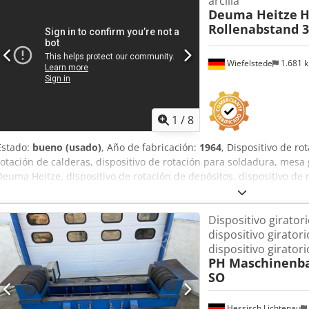
arcilla
Deuma Heitze
H
Rollenabstand 
Wiefelstede
1.681 
1
/
8
Estado:
bueno (usado)
, Año de fabricación:
1964
, Dispositivo de ro
rotación de calderas, dispositivo de rotación para soldadura, mesa 
Deuma Heitze, dispositivo de rotación de depósitos, dispositivo de r
Carga máxima: kg -Distancia entre rodillos: 600 - 1670 mm -Rodillo
rotación: de 0,15 a 1,35 m/min, rotación en sentido horario/antihor
Dispositivo girator
manual -Componentes individuales: ver fotos -Dimensiones para el
dispositivo giratori
1100/600/A550 mm -Peso: 607 kg / 365 kg Dcodpfx Aozkqt Hogvek
dispositivo girator
PH Maschinenb
SO
Hessisch Lichtenau