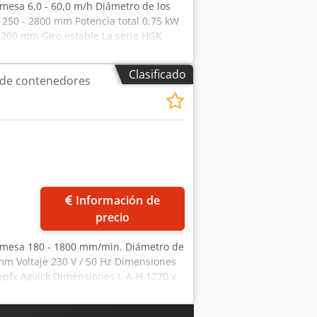
 mesa 6,0 - 60,0 m/h Diámetro de los
 250 - 2800 mm Potencia total 0,75 kW
1200 mm Giro estable La serie HGK
nizada, garantizando una rotación
illos puede ajustarse manualmente con
Clasificado
o de contenedores
piezas de trabajo. Características: -
naria, recipientes, instalaciones y
ncronizados - Velocidad de rotación
 Incluye: - 1x unidad de control - 1x
ás fotos
Información de
precio
la mesa 180 - 1800 mm/min. Diámetro de
 mm Voltaje 230 V / 50 Hz Dimensiones
pfx Agvjck Dimensiones L-A-H 1270 x
idad motriz y una unidad de apoyo. -
 Rodillos de PU. - El diámetro del