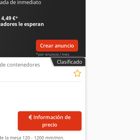
es de bloqueo. - Mando a distancia
ada de inmediato
ro. - Pedal de control. - Estructura
(integrado) - 1 pedal de control - 1
4,49 €
*
radores
le esperan
Crear anuncio
*por anuncio / mes
Clasificado
o de contenedores
ás fotos
Información de
precio
 de la mesa 120 - 1200 mm/min.