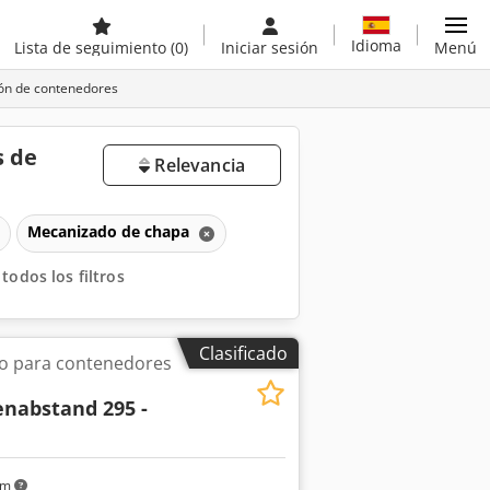
Idioma
Lista de seguimiento
(0)
Iniciar sesión
Menú
ión de contenedores
s de
Relevancia
Mecanizado de chapa
 todos los filtros
Clasificado
rio para contenedores
enabstand 295 -
km