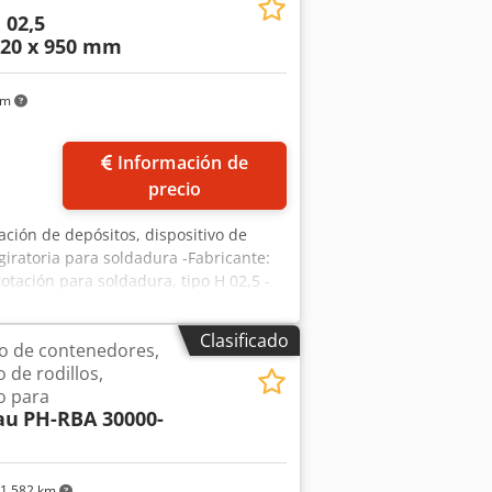
 02,5
320 x 950 mm
km
Información de
precio
tación de depósitos, dispositivo de
giratoria para soldadura -Fabricante:
otación para soldadura, tipo H 02,5 -
s: Ø 320 x 950 mm -Velocidad de
ario -Unidad de control: con control
Clasificado
io de contenedores,
 transporte: 1150/1105/A550 mm /
o de rodillos,
io para
au
PH-RBA 30000-
1.582 km