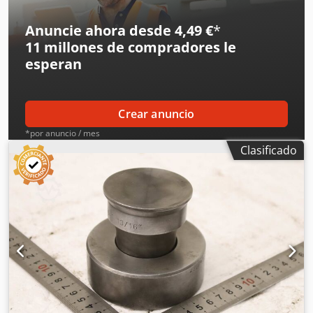
estampado disponibles -Precio: por unidad Dsdpfxjzr Eprj
Akcsck -Dimensiones de transporte: Ø 90 x 80 mm -Peso:
Anuncie ahora desde 4,49 €
*
2,1 kg
11 millones de compradores
le
esperan
Crear anuncio
*por anuncio / mes
Clasificado