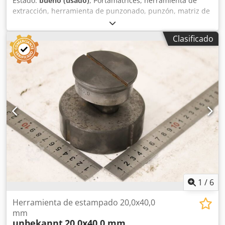
Estado:
bueno (usado)
, Portamatrices, herramienta de
extracción, herramienta de punzonado, punzón, matriz de
punzonado, punzón de matriz, estampador, forma para
orificios alargados, juego de punzones y matrices para
Clasificado
orificios alargados. -Punzonador: juego de punzones y
matrices, forma para orificios alargados Djdpozr Exgefx
Akcsck -Tamaño: 18,0 x 40,0 mm -Matriz: 18,7 x 40,7 mm -
Dimensiones de transporte: Ø 90 x 80 mm -Peso: 2,1 kg
1
/
6
Herramienta de estampado 20,0x40,0
mm
unbekannt
20,0x40,0 mm