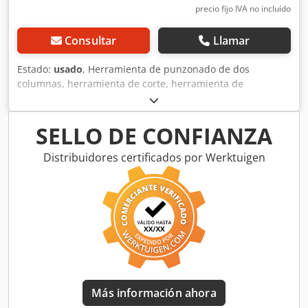
de punzonado (punzones + matrices) - 1 pedal móvil -
precio fijo IVA no incluído
Manual de instrucciones (PDF)
Consultar
Llamar
Estado:
usado
, Herramienta de punzonado de dos
columnas, herramienta de corte, herramienta de
punzonado, punzón, matriz de punzonado, punzón. -
Herramienta de punzonado de dos columnas -Soporte:
perno de Ø 32 mm Dsdpfx Aed R A E Askcsck -
SELLO DE CONFIANZA
Dimensiones: 270/290/A325 mm -Peso: 39 kg
Distribuidores certificados por Werktuigen
Más información ahora