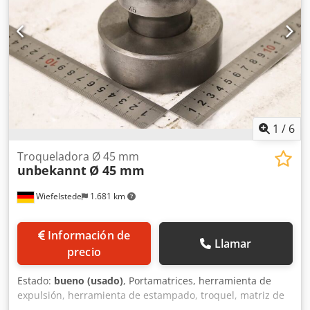
1
/
6
Troqueladora Ø 45 mm
unbekannt
Ø 45 mm
Wiefelstede
1.681 km
Información de
Llamar
precio
Estado:
bueno (usado)
, Portamatrices, herramienta de
expulsión, herramienta de estampado, troquel, matriz de
estampado, punzón de estampado, punzón. -Punzón de