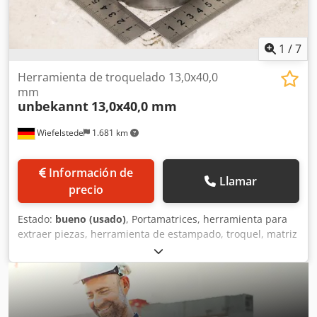
1
/
7
Herramienta de troquelado 13,0x40,0
mm
unbekannt
13,0x40,0 mm
Wiefelstede
1.681 km
Información de
Llamar
precio
Estado:
bueno (usado)
, Portamatrices, herramienta para
extraer piezas, herramienta de estampado, troquel, matriz
de estampado, punzón de estampado, punzón, forma para
orificios alargados, juego de punzones y matrices para
orificios alargados -Punzón: juego de punzones y matrices,
forma para orificios alargados -Tamaño: 13,0 x 40,0 mm -
Matriz: 13,7 x 40,7 mm -Cantidad: 2 herramientas de