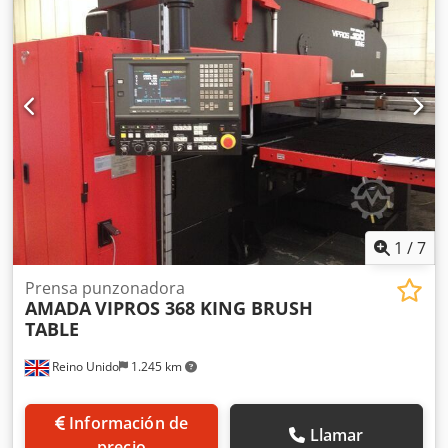
HUSILLO: 3000 rpm RECORRIDO VERTICAL: 200 mm PESO
DE LA MÁQUINA: 470 kg CONSUMO ELÉCTRICO: 4,8 kVA
1
/
7
Prensa punzonadora
AMADA
VIPROS 368 KING BRUSH
TABLE
Reino Unido
1.245 km
Información de
Llamar
precio