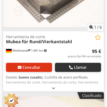
punzones y matrices Dedpfx Aeznng Sokcock - Manual de
instrucciones original
1
/
6
Herramienta de corte
Mubea
für Rund/Vierkantstahl
95 €
Wiefelstede
1.681 km
precio fijo IVA no incluído
Consultar
Llamar
Estado:
bueno (usado)
, Cuchilla de acero perfilado,
herramienta de corte, herramienta de corte, herramienta
de separación, herramienta de punzonado, punzón, matriz
de punzonado, punzón, placa de cuchilla -Fabricante:
Clasificado
Mubea, placa de cuchilla, herramienta de corte para acero
cuadrado/acero redondo .: Acero cuadrado: 27 x 27 mm /