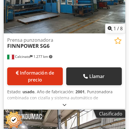
1
/
8
Prensa punzonadora
FINNPOWER
SG6
Calcinato
1.277 km
Información de
Llamar
precio
Estado:
usado
, Año de fabricación:
2001
, Punzonadora
combinada con cizalla y sistema automático de
carga/descarga – FINN-POWER SG + TRS6FB _____ Marca:
FINN-POWER Modelo: SG + TRS6FB Año de fabricación:
Clasificado
2001 Peso de la máquina: 22.000 kg Djdpfx Asw Iflmokcjck
Fuerza de punzonado: 300 kN Fuerza de cizallado: 250 kN
Presión máxima de trabajo: 300 bar Descripción: Máquina