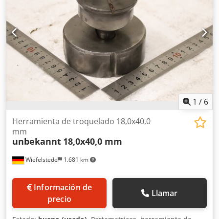
1
/
6
Herramienta de troquelado 18,0x40,0
mm
unbekannt
18,0x40,0 mm
Wiefelstede
1.681 km
Información de
Llamar
precio