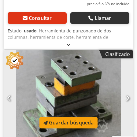
precio fijo IVA no incluído
Consultar
Llamar
Estado:
usado
, Herramienta de punzonado de dos
columnas, herramienta de corte, herramienta de
punzonado, punzón, matriz de punzonado, estampador de
punzonado -2 columnas: herramienta de punzonado -
Clasificado
Dimensiones: 170/100/A130 mm Dcsdpfxjd Sf U Us Akcjk -
Peso: 5,3 kg
Guardar búsqueda