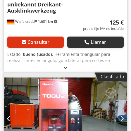
unbekannt
Dreikant-
Ausklinkwerkzeug
125 €
Wiefelstede
1.681 km
precio fijo IVA no incluído
Consultar
Llamar
Estado:
bueno (usado)
, Herramienta triangular para
realizar cortes en ángulo, guía lateral para cortes en
ángulo, portamatriz, herramienta de separación,
herramienta de troquelado, troquel, matriz de troquelado,
Clasificado
punzón de troquelado. Dodpezm Tkgofx Akceck -
Herramienta de troquelado: herramienta de corte en
ángulo, unidad de corte en ángulo. -Dimensiones: ver
fotos. -Medidas: 150/130/A80 mm. -Peso: 4,4 kg.