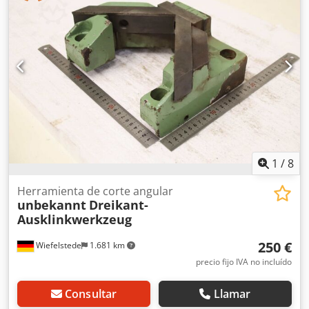
50 x 50 mm -Acero redondo: Ø 31/56 mm -Cantidad: 2
herramientas de corte disponibles -Precio: por unidad -
Dimensiones: 185/185/A40 mm Dodoznadvepfx Akceck -
Peso: 8,8 kg/unidad
1
/
8
Herramienta de corte angular
unbekannt
Dreikant-
Ausklinkwerkzeug
250 €
Wiefelstede
1.681 km
precio fijo IVA no incluído
Consultar
Llamar