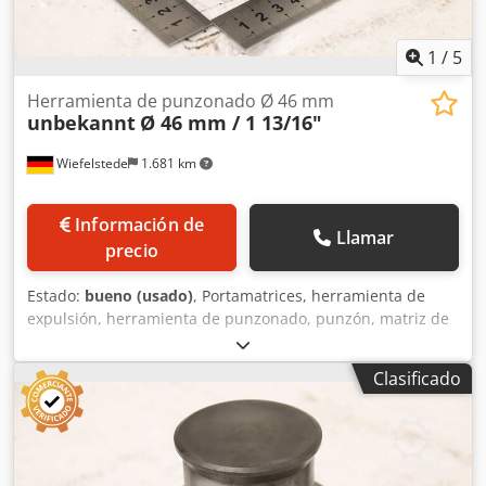
1
/
5
Herramienta de punzonado Ø 46 mm
unbekannt
Ø 46 mm / 1 13/16"
Wiefelstede
1.681 km
Información de
Llamar
precio
Estado:
bueno (usado)
, Portamatrices, herramienta de
expulsión, herramienta de punzonado, punzón, matriz de
punzonado, estampador, estampador. -Estampador:
Estampador y matriz, diámetro 46 mm / 1 13/16" -Medidas
Clasificado
de transporte: diámetro 90 x 80 mm Dedpfxjzr Ek No Akcjck
-Peso: 2,2 kg