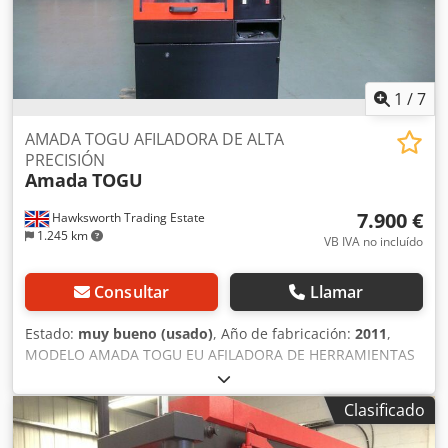
1
/
7
AMADA TOGU AFILADORA DE ALTA
PRECISIÓN
Amada
TOGU
7.900 €
Hawksworth Trading Estate
1.245 km
VB IVA no incluído
Consultar
Llamar
Estado:
muy bueno (usado)
, Año de fabricación:
2011
,
MODELO AMADA TOGU EU AFILADORA DE HERRAMIENTAS
DE PRECISIÓN DISCO DE RECTIFICADO CBN 150 DIÁMETRO
MÁXIMO DE HERRAMIENTA: 160 mm PROFUNDIDAD
Clasificado
MÁXIMA DE RECTIFICADO POR CICLO: 0,99 mm Djdjyyln
Topfx Akcjck MOTOR DEL HUSILLO: 1,5 kW VELOCIDAD DEL