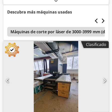
estampado: punzón y matriz, Ø 45 mm. -Dimensiones de
transporte: Ø 90 x 80 mm. Dedpfx Akszr Ek Ajcock -Peso:
Descubra más máquinas usadas
2,2 kg.
n
Máquinas de corte por láser de 3000-3999 mm (direc
Clasificado