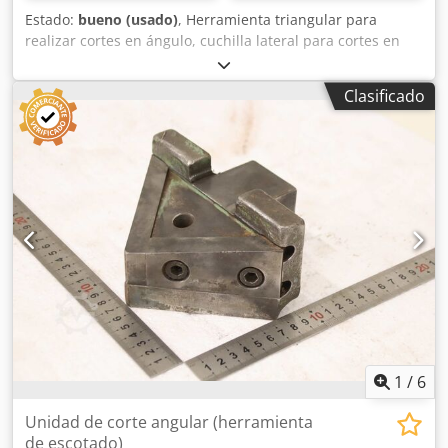
Estado:
bueno (usado)
, Herramienta triangular para
realizar cortes en ángulo, cuchilla lateral para cortes en
ángulo, soporte de matrices, herramienta de separación,
herramienta de punzonado, punzón, matriz de
Clasificado
punzonado, émbolo de punzonado. -Herramienta de
punzonado: herramienta de corte en ángulo, solo con
cuchilla, sin unidad de corte. Dcjdpezm Tmnsfx Akcsk -
Distancia entre orificios: 200/150 x Ø 18 mm. -
Dimensiones: 255/200/100 mm (alto). -Peso: 14 kg.
1
/
6
Unidad de corte angular (herramienta
de escotado)