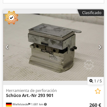
Clasificado
1
/
5
Herramienta de perforación
Schüco
Art.-Nr 293 901
260 €
Wiefelstede
1.681 km