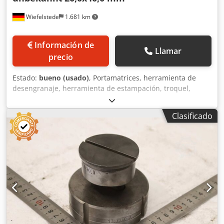
Wiefelstede
1.681 km
Información de
Llamar
precio
Estado:
bueno (usado)
, Portamatrices, herramienta de
desengranaje, herramienta de estampación, troquel,
matriz de estampación, punzón de estampación, punzón,
forma para orificios alargados, juego de punzones y
Clasificado
matrices para orificios alargados -Punzón de estampación:
juego de punzones y matrices, forma para orificios
alargados -Tamaño: 20,0 x 40,0 mm -Matriz: 20,7 x 40,7
mm Dcodpezr Ewvefx Akcjk -Dimensiones de transporte: Ø
90 x 80 mm -Peso: 2,1 kg