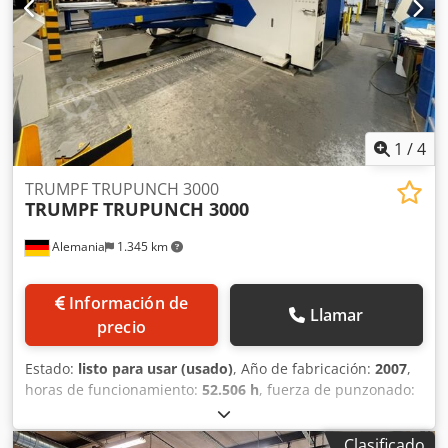
1
/
4
TRUMPF TRUPUNCH 3000
TRUMPF
TRUPUNCH 3000
Alemania
1.345 km
Información de
Llamar
precio
Estado:
listo para usar (usado)
, Año de fabricación:
2007
,
horas de funcionamiento:
52.506 h
, fuerza de punzonado:
18 t
, espesor de chapa (máx.):
6 mm
, Esta punzonadora
TRUMPF TRUPUNCH 3000 de 5 ejes se fabricó en 2007.
Clasificado