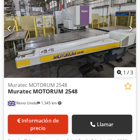
combinada CNC punzonadora + cizalla angular, equipada
con: • sistema automático de carga con almacén de chapa •
torreta giratoria CNC • cizalla angular integrada • cintas
transportadoras para descarga • cabina insonorizada y
protecciones • CNC dedicado Finn-Power Actualmente la
máquina está instalada y es visible previa cita.
Condiciones: • Disponibilidad inmediata 📍 Ubicación: Italia
_____
1
/
3
Muratec MOTORUM 2548
Muratec
MOTORUM 2548
Reino Unido
1.345 km
Información de
Llamar
precio