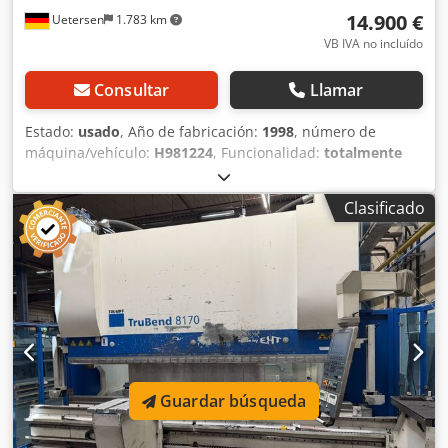
14.900 €
Uetersen
1.783 km
VB IVA no incluído
Consultar
Llamar
Estado:
usado
, Año de fabricación:
1998
, número de
máquina/vehículo:
H981224
, Funcionalidad:
totalmente
funcional
, potencia:
11 kW (14,96 CV)
, fuerza de prensado:
170 t
, carrera:
180 mm
, velocidad de funcionamiento:
8
Clasificado
mm/s
, velocidad de retroceso:
80 mm/s
, ancho de la
mesa:
180 mm
, longitud de la mesa:
4.230 mm
, altura de
la mesa:
960 mm
, profundidad de garganta:
410 mm
,
espacio libre entre las columnas:
3.760 mm
, capacidad del
depósito de aceite:
150 l
, longitud total:
4.500 mm
, ancho
total:
2.200 mm
, altura total:
2.900 mm
, peso total:
13 kg
,
Equipamiento:
Marcado CE, barrera fotoeléctrica de
seguridad, documentación / manual
, Esta máquina aún
se puede visitar en la fábrica del norte de Alemania,
Guardar búsqueda
estando operativa. Longitud de trabajo: 4100 mm Distancia
entre columnas: 3650 mm Fuerza de presión: 170
toneladas Ejes controlados: Y1/Y2; X1/X2; R1/R2; Z1/Z2