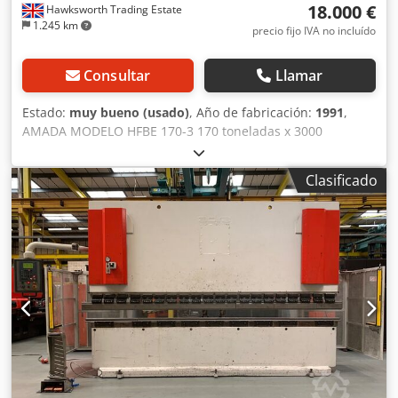
18.000 €
Hawksworth Trading Estate
1.245 km
precio fijo IVA no incluído
Consultar
Llamar
Estado:
muy bueno (usado)
, Año de fabricación:
1991
,
AMADA MODELO HFBE 170-3 170 toneladas x 3000
Completa con CONTROL CNC MULTIEJE DELEM DA 58
SISTEMA DE PROTECCIÓN ELECTRÓNICA ERWIN SICK PARA
Clasificado
MONTAR MÁQUINAS VALLAS LATERAL Y TRASERA CON
ENCLAVAMIENTO Fuerza de plegado: 170 toneladas
Longitud de plegado: 3100 mm Distancia entre montantes:
2650 mm Control CNC: DELEM DA 58 Garganta: 410 mm
Recorrido vertical: 180 mm Velocidad de trabajo: 10 mm/s
Número de ejes: 6, incluido el eje Z Potencia del motor: 13
kW Peso de la máquina: 10500 kg Dsdowcd Spjpfx Ak Dowa
Dimensiones de la máquina (LxAnxAl): 3200 x 1700 x 2500
mm