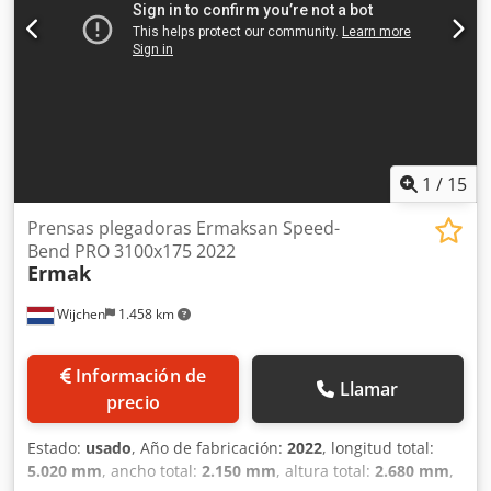
RECORRIDO: 180 mm PROTECCIONES: PROTECCIONES
ELECTRÓNICAS MONTADAS EN LA MÁQUINA CERCAJES DE
PROTECCIÓN LATERAL Y TRASERO CON INTERBLOQUEO
Dwedpfx Aksh N Dqre Dea PESO: 11200 KG NÚMERO DE
SERIE: 6150/11324 POTENCIA DEL MOTOR: 7,5 KW AÑO DE
FABRICACIÓN: 2004
1
/
15
Prensas plegadoras Ermaksan Speed-
Bend PRO 3100x175 2022
Ermak
Wijchen
1.458 km
Información de
Llamar
precio
Estado:
usado
, Año de fabricación:
2022
, longitud total:
5.020 mm
, ancho total:
2.150 mm
, altura total:
2.680 mm
,