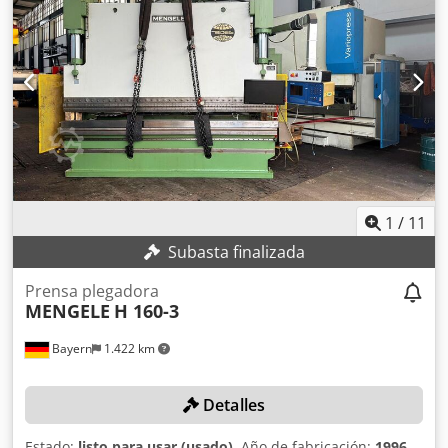
Espacio requerido: aproximadamente 4.500 x 2.000 x 3.400
mm Peso de la máquina: aproximadamente 27.000 kg
1
/
11
Subasta finalizada
Prensa plegadora
MENGELE
H 160-3
Bayern
1.422 km
Detalles
Estado:
listo para usar (usado)
, Año de fabricación:
1996
,