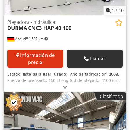
1
/
10
Plegadora - hidráulica
DURMA
CNC3 HAP 40.160
Ahaus
1.532 km
Información de
Llamar
precio
Estado:
listo para usar (usado)
, Año de fabricación:
2003
,
Fuerza de prensado: 160 t Longitud de plegado: 4100 mm
Distancia entre columnas: 3100 mm Altura de instalación:
370 mm Carrera de la mesa superior: 200 mm Salida: 500
Clasificado
mm Velocidad de aproximación: 100 mm/s Velocidad de
trabajo: 9,0 mm/s Velocidad de retorno: 86,0 mm/s Altura
de trabajo: aprox. 900 mm Tope trasero: ajustable, máx.
500 mm Control: CYBELEC Capacidad de aceite: 150 l
Consumo total de energía: 15,0 kW Peso: 12000 kg
Dimensiones (largo x ancho x alto): 5100 x 2100 x 2750 mm