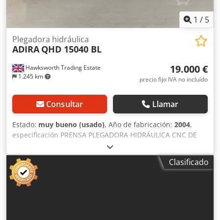
1
/
5
Plegadora hidráulica
ADIRA
QHD 15040 BL
19.000 €
Hawksworth Trading Estate
1.245 km
precio fijo IVA no incluído
Consultar
Llamar
Estado:
muy bueno (usado)
, Año de fabricación:
2004
,
especificación PRENSA PLEGADORA HIDRÁULICA CNC DE
150 TONELADAS, 4 EJES Y MOVIMIENTO DESCENDENTE
EQUIPO COMPLETO CON HERRAMIENTA SUPERIOR E
Clasificado
INFERIOR DE LARGO COMPLETO, INCLUYENDO UN BLOQUE
MULTI-V INFERIOR descripción TIPO: HIDRÁULICA,
MOVIMIENTO DESCENDENTE LONGITUD DE PLEGADO: 4000
PRESIÓN DE PLEGADO: 150 TONELADAS CONTROL:
CYBELEC DNC 60 NÚMERO DE EJES: 4 CONFIGURACIÓN DE
LOS EJES: X1 Y1 R VELOCIDAD MÁXIMA: 80 mm/s