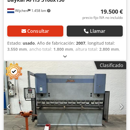
19.500 €
Wijchen
1.458 km
precio fijo IVA no incluído
Consultar
Llamar
Estado:
usado
, Año de fabricación:
2007
, longitud total:
3.550 mm
, ancho total:
1.800 mm
, altura total:
2.800 mm
,
Color: Gris Peso: 10.000 kg - Año de fabricación: 2007 -
Documentación disponible: Sí - Marcado CE presente: Sí -
Clasificado
Certificado CE presente: Sí - Número de serie: 11520 -
Control: CNC - Marca del sistema de control: Baykal - Tipo
de sistema de control: EC4-CNC - Potencia [kW]: 11,0 -
Número de ejes [ud.]: 3: Y1+Y2+X - Fuerza de prensado
[ton]: 150 - Máx. Ancho de trabajo [mm]: 3100 - Distancia
entre montantes [mm]: 2550 - Máx. carrera [mm]: 260 -
Sistema de bombeo: controlado por CNC - Soporte del
punzón: cambio rápido - Tipo de portaherramientas: estilo
europeo - Dimensiones de transporte: 3550 mm x 1800
mm x 2800 mm (l x an x al) - Peso para transporte [kg]:
10000 kg - Paquetes de transporte [ud.]: 1 Información