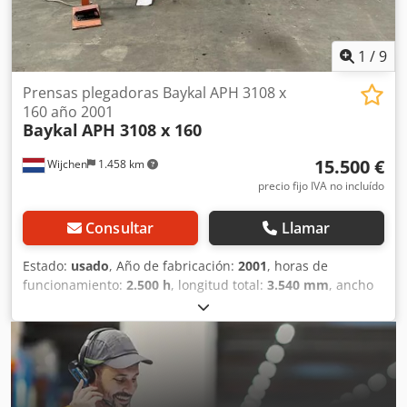
financiera IVA: El precio indicado es neto más IVA Dedpfx
Aszrxftok Dswa IVA/régimen diferencial: IVA deducible para
empresarios Entrega y recompra posibles en todo
1
/
9
momento para cualquier equipo del sector industrial
Lukas van Rossum
Prensas plegadoras Baykal APH 3108 x
160 año 2001
Baykal
APH 3108 x 160
15.500 €
Wijchen
1.458 km
precio fijo IVA no incluído
Consultar
Llamar
Estado:
usado
, Año de fabricación:
2001
, horas de
funcionamiento:
2.500 h
, longitud total:
3.540 mm
, ancho
total:
1.500 mm
, altura total:
2.330 mm
, Color: Gris Peso:
8.230 kg - Año de fabricación: 2001 - Documentación
disponible: Sí - Marcado CE presente: Sí - Certificado CE
disponible: No - Número de serie: 5356 - Horas de
funcionamiento: 2.500 - Control: Convencional - Potencia
[kW]: 11,0 - Número de ejes [uds.]: 3: Y1+Y2+X Dwjdpsy