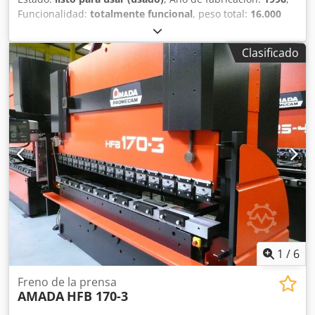
Funcionalidad:
totalmente funcional
, peso total:
16.000
kg
, modelo de controlador:
Cybelec DNC 800
, anchura de
trabajo:
3.000 mm
, fuerza de flexión (máx.):
160 t
,
Clasificado
distancia entre rodales:
2.650 mm
, DETALLES TÉCNICOS
Fuerza de prensado: 160 t Longitud de plegado: 3.000 mm
Distancia entre montantes: 2.650 mm DETALLES DE LA
MÁQUINA Dodpfxjzk A Ivs Ak Djwa Ejes controlados: y1, y2,
x, R Control: Cybelec DNC 800 Peso de la máquina: aprox.
16 t EQUIPAMIENTO Pedal de pie a dos manos Sujeción
hidráulica de útiles superiores Bombado hidráulico
Sujeción hidráulica de útiles inferiores 5 topes traseros
ajustables manualmente Desplazamiento de matrices
Juego de herramientas Puertas laterales de seguridad
1
/
6
Freno de la prensa
AMADA
HFB 170-3