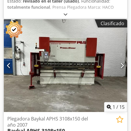
Estado:
revisado en el taller (usado)
, Funcionalidad:
totalmente funcional
, Prensa Plegadora Marca: HACO
Capacidad: 3000 x 135T Distancia entre montantes: 2600
mm Profundidad de garganta: 250 mm Dedpfx Akeyapdqe
Clasificado
Dewa Carrera del carro: 120 mm Apertura: 325 mm
Velocidad de descenso: 10 mm/s Velocidad de trabajo: 10
mm/s Velocidad de retorno: 60 mm/s Altura de la mesa:
915 mm Potencia del grupo hidráulico: 10 CV Sin foso Con
utillaje AMADA PROMECAM Tope trasero con visualización
Peso: 8T Equipada con utillaje nuevo
1
/
15
Plegadora Baykal APHS 3108x150 del
año 2007
Baykal
APHS 3108x150