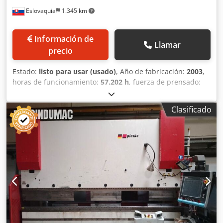
Eslovaquia
1.345 km
Información de
Llamar
precio
Estado:
listo para usar (usado)
, Año de fabricación:
2003
,
horas de funcionamiento:
57.202 h
, fuerza de prensado:
173 t
, carrera:
365 mm
, altura total:
3.100 mm
, peso total:
18.000 kg
, fabricante de controles:
TRUMPF
, número de
Clasificado
ejes:
8
, Esta plegadora de 8 ejes TRUMPF TrumaBend V170
se fabricó en 2003. Tiene una fuerza de prensado de 1700
kN, una carrera de 365 mm y una longitud máxima de
plegado de 4080 mm. La distancia entre columnas es de
3680 mm. Si está buscando obtener capacidades de
plegado de alta calidad, considere la máquina TRUMPF
TrumaBend V170 que tenemos a la venta. Contacte con
nosotros para más detalles sobre esta máquina. Beneficios
de la máquina Ventajas técnicas de la máquina • Distancia
entre columnas: 3680 mm • Distancia viga - mesa 535 mm
Más información Dwjdpfx Akex D Ilys Doa Máquina aún en