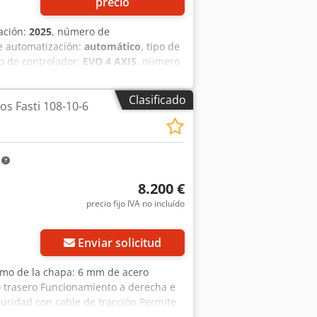
precio
cación:
2025
, número de
e automatización:
automático
, tipo de
o de controlador:
EVO 4 AXIS
, número
rodillo (superior):
160 mm
, diámetro
del rodillo:
2.050 mm
, anchura de
Clasificado
os Fasti 108-10-6
áx.):
6 mm
, espesor chapa acero
 espesor de chapa de aluminio (máx.):
6
100 mm
, altura total:
1.200 mm
,
tallas digitales:
4
, duración de la
m
, documentación / manual, parada de
, HIDRÁULICA MODELO M2006P
8.200 €
NZADO Y PRECURVADO CNC_EVO
precio fijo IVA no incluído
S Capacidad: -Anchura de chapa:
do de chapa: 4 mm Rodillos: -
or mm: 140 Dcsdpfjw Dnd Ssx Ahtjk
Enviar solicitud
rodillos, acabado liso apto para
 espesor de la chapa. • Dispositivo
mo de la chapa: 6 mm de acero
 • Rodillos accionados hidráulicamente
lo trasero Funcionamiento a derecha e
ta e independiente por cada rodillo. •
uridad con cable de tracción Permite
ola eléctrica independiente con mandos