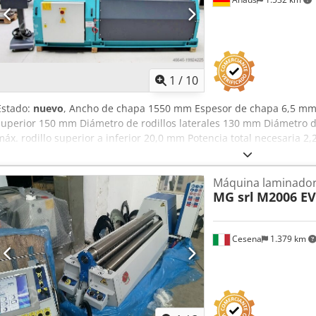
1
/
10
Estado:
nuevo
, Ancho de chapa 1550 mm Espesor de chapa 6,5 mm
superior 150 mm Diámetro de rodillos laterales 130 mm Diámetro de
máx. rodillo superior a inferior 20,0 mm Potencia total necesaria 2
2370 kg Dimensiones L-A-H 3300 x 1150 x 1110 mm Máquina de exh
uso (!!) Precio especial a consultar Equipamiento: - Máquina curvado
Máquina laminador
con rodillo superior e inferior motorizados * construcción soldada 
MG srl
M2006 E
aplicación: * Procesamiento de chapa ligera a pesada (acero/ALU/ace
hidráulico de los rodillos inferior y laterales - Guía lineal de los rodi
accionado por un robusto motor eléctrico y engranaje planetario - 
Cesena
1.379 km
Rodillos endurecidos SAE 1050 (CK 45) y bombeados Dsdpfjxabkbox 
- Indicación digital de 3 ejes para posiciones precisas de los rodillo
Manual de instrucciones (PDF)