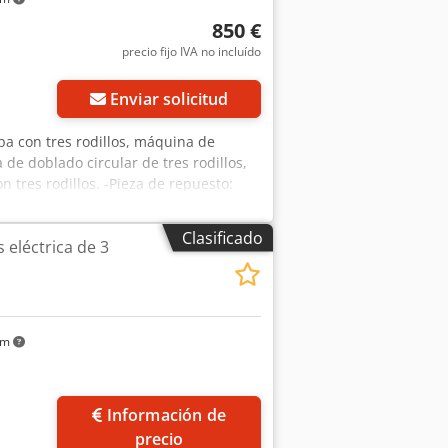
850 €
precio fijo IVA no incluído
Enviar solicitud
pa con tres rodillos, máquina de
e doblado circular de tres rodillos,
tres rodillos. -Pieza de repuesto:
 de la chapa: 2060 mm -Espesor
tro del eje: 75 mm -Dimensiones de
Clasificado
 eléctrica de 3
ck
km
Información de
precio