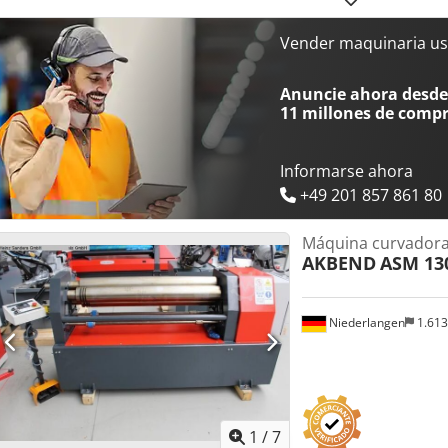
centralizados, joysticks y pantalla CNC. • Control CNC en pantalla t
de software de autocalculado y 4 ejes. Visualización digital de ejes
Vender maquinaria us
semiautomáticos y totalmente automáticos programables. • Apertura
para descarga de virolas cerradas. • Velocidad variable de trabajo c
Anuncie ahora desde 
Instalación de seguridad con parada de emergencia. • Manuales de
11 millones de comp
mantenimiento.
Informarse ahora
+49 201 857 861 80
Máquina curvadora 
AKBEND
ASM 130
Niederlangen
1.61
1
/
7