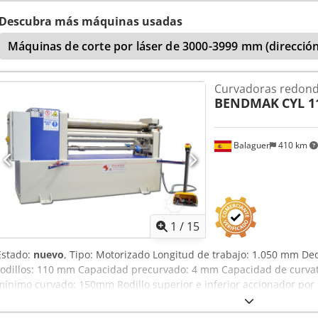
electromecánica - 2 rodillos centrales accionados por un motor eléctr
rodillo superior de ajuste manual, con cojinete basculante - incluye
Descubra más máquinas usadas
de control de movimiento libre - rodillo inferior de ajuste manual, 
Máquinas de corte por láser de 3000-3999 mm (dirección
asimétrica de los rodillos - motor principal con frenado automático 
seguridad con unidad de interruptor) - Marca CE / Declaración de
incluido en el precio: - rodillos templados - ajuste lateral motorizad
Curvadoras redon
posición digital para el rodillo lateral de ajuste motorizado
BENDMAK
CYL 1
Balaguer
410 km
1
/
15
Estado:
nuevo
, Tipo: Motorizado Longitud de trabajo: 1.050 mm De
rodillos: 110 mm Capacidad precurvado: 4 mm Capacidad de curva
mínimo curvado: 150mm Rodillo superior e inferior accionador por
Rodillos con certificado de calidad SAE 1050 de alta resistencia a l
Rodillos tratados por inducción y endurecidos Ranuras para alambre 