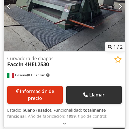
1
/
2
Curvadora de chapas
Faccin
4HEL2530
Cesena
1.375 km
Información de
Llamar
precio
Estado:
bueno (usado)
, Funcionalidad:
totalmente
funcional
, Año de fabricación:
1999
, tipo de control:
Control NC
, grado de automatización:
semiautomático
,
tipo de accionamiento:
hidráulico
, modelo de controlador: