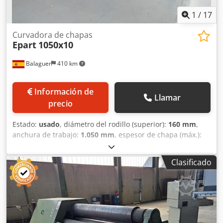
1
/
17
Curvadora de chapas
Epart
1050x10
Balaguer
410 km
Información de
Llamar
precio
Estado:
usado
, diámetro del rodillo (superior):
160 mm
,
anchura de trabajo:
1.050 mm
, espesor de chapa (máx.):
10 mm
, Cilindro Motorizado Epart 1050 x 10 mm Marca:
Epart Tipo: Motorizado Capacidad: 1050mm x 10mm
Clasificado
Diámetro rodillo superior: 160mm Rodillo trasero
motorizado Prolongación de rulinas para poder montar
rodillos Dedpfx Asvlxyzspdjwa Accionamiento mediante
pedal Seguridad perimetral mediante final de carrera
Separación rodillos delanteros mediante volante