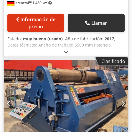
Kreuztal
1.480 km
Información de
Llamar
precio
Estado:
muy bueno (usado)
, Año de fabricación:
2017
,
Datos técnicos: Ancho de trabajo: 6500 mm Potencia
máxima de curvado: 4,0 mm Curvado máximo: 3,0 mm
Control CNC Diámetro del rodillo superior: 420 mm
Clasificado
Diámetro de los rodillos laterales: 300 mm Diámetro del
rodillo inferior central: 400 mm Sistema de curvado cónico
mediante la inclinación de los dos rodillos laterales Panel
de control móvil con pantalla digital Rodamientos
basculantes hidráulicos Marcado CE Potencia del motor: 22
kW Dimensiones (largo x ancho x alto): aproximadamente
9200 x 2350 x 1900 mm Peso propio: aproximadamente 29
toneladas Equipamiento adicional: Segundo rodillo
superior, diámetro: 350 mm Ayuda lateral para el curvado
Dwjdpfxozfvvvs Apdoa Estado: Muy buen estado, poco uso.