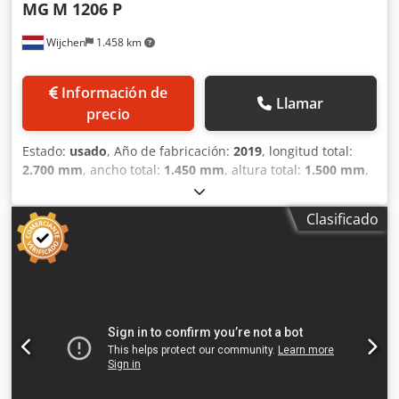
MG
M 1206 P
Wijchen
1.458 km
Información de
Llamar
precio
Estado:
usado
, Año de fabricación:
2019
, longitud total:
2.700 mm
, ancho total:
1.450 mm
, altura total:
1.500 mm
,
Color: Azul Peso en vacío: 1450 kg Precio: Consultar - Año
de fabricación: 2019 - Documentación disponible: Sí -
Clasificado
Marcado CE: Sí - Certificado CE: No - Número de serie:
19142 - Control: CNC Dwjdpeztcpfofx Apdsa - Transmisión:
Hidráulica - Número de rodillos [uds.]: 4 - Número de
rodillos motrices [uds.]: 2 - Potencia [kW]: 4,0 - Grosor
máximo de la chapa [mm]: 6 - Grosor máximo de preflexión
[mm]: 4 - Anchura máxima de trabajo [mm]: 1250 -
Diámetro del rodillo superior [mm]: 120 - Diámetro de los
rodillos inferiores [mm]: 140 - Opciones: Pantalla digital,
doblado cónico - Dimensiones de transporte: 2700 mm x
1450 mm x 1500 mm (largo x ancho x alto) - Peso de