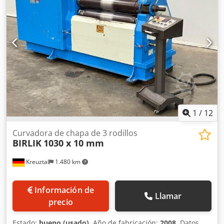
alto): aprox. 3600 x 1150 x 1250 mm Peso: aprox. 4,5
diámetros pequeños • Rodillos templados para el curvado
toneladas Dwodpfx Aszbcwmepdea Estado: Muy bueno,
de materiales negros y de acero inoxidable • Sistema de
retrofit en 2026 El vendedor no se hace responsable de
rodillos de alimentación para facilitar la introducción de
errores de escritura o transmisión de datos. La máquina
las chapas en la máquina • Dispositivo de centrado para el
corresponde óptica, técnica y mecánicamente a su
sistema de rodillos de alimentación, para el centrado
antigüedad; las máquinas usadas se venden sin ningún
automático de las chapas antes del curvado ¿No es la
tipo de garantía.
máquina adecuada? Dsdpsxnnf Iofx Apdswa Como
representante de Haeusler, podemos configurar y
ofrecerle la máquina que desee, adaptada a sus
necesidades. Más información a petición.
1
/
12
Curvadora de chapa de 3 rodillos
BIRLIK
1030 x 10 mm
Kreuztal
1.480 km
Información de
Llamar
precio
Estado:
bueno (usado)
, Año de fabricación:
2008
, Datos