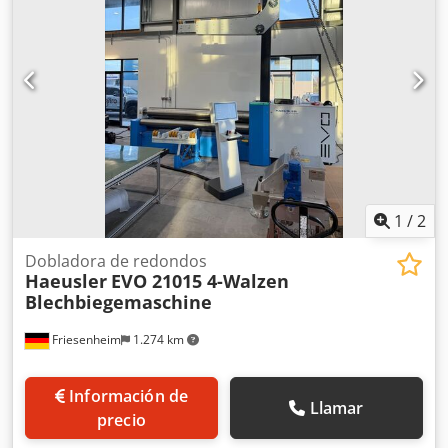
separado -Espesor máximo de la chapa (acero): aprox. 10
mm -Ancho de trabajo: 2500 mm Dwsdpfx Apoztaa Usdea -
Diámetro del rodillo superior: aprox. 220 mm -Diámetro
del rodillo inferior: aprox. 220 mm -Carrera de los rodillos
inferiores: aprox. 220 mm Dimensiones: L x A x Al: 4,8 x 1,5
x 1,6 metros / Peso: 6500 kg
1
/
2
Dobladora de redondos
Haeusler
EVO 21015 4-Walzen
Blechbiegemaschine
Friesenheim
1.274 km
Información de
Llamar
precio