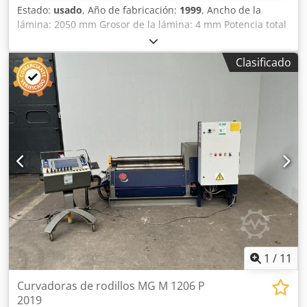
Estado:
usado
, Año de fabricación:
1999
, Ancho de la
lámina: 2050 mm Grosor de la lámina: 4 mm Potencia total
requerida: 3 kW Peso de la máquina: aproximadamente 2
toneladas Rodillo superior para abrir Djdpfsztfxiex Apdswa
Clasificado
1
/
11
Curvadoras de rodillos MG M 1206 P
2019