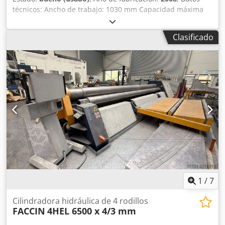
técnicos: Ancho de trabajo: 1030 mm Capacidad máxima
de curvado para acero normal St40: 10,0 mm Diámetro del
rodillo superior: 170 mm Número de rodillos motrices: 2
Clasificado
Accionamiento eléctrico Panel de control móvil Apertura
manual del rodillo superior Marcado CE Potencia del
motor: 5,5 kW Dimensiones (Largo x Ancho x Alto): aprox.
2700 x 1200 x 1300 mm Peso neto: aprox. 2,8 toneladas
Djdpjx Nntkefx Apdewa El vendedor no se responsabiliza
de errores tipográficos o de transmisión de datos. La
máquina está en condiciones acordes a su antigüedad en
cuanto a aspecto, tecnología y desgaste; las máquinas
usadas se venden sin ninguna garantía.
1
/
7
Cilindradora hidráulica de 4 rodillos
FACCIN
4HEL 6500 x 4/3 mm