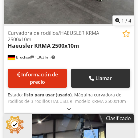
1
/
4
Curvadora de rodillos/HAEUSLER KRMA
2500x10m
Haeusler
KRMA 2500x10m
Bruchsal
1.363 km
Información de
Llamar
precio
Estado:
listo para usar (usado)
, Máquina curvadora de
rodillos de 3 rodillos HAEUSLER, modelo KRMA 2500x10m -
Ambos rodillos inferiores con accionamiento motorizado
para el curvado y el curvado cónico / cojinetes basculantes
Clasificado
para extraer la chapa. -Número de rodillos: 3 -
Accionamiento: eléctrico -Rodillo superior: basculante para
extraer la pieza de trabajo -Mando: panel de control