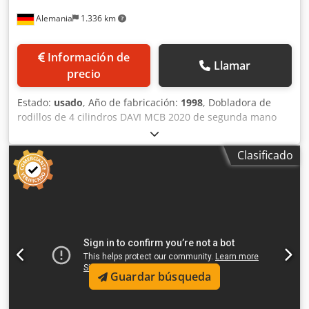
Alemania
1.336 km
Información de
Llamar
precio
Estado:
usado
, Año de fabricación:
1998
, Dobladora de
rodillos de 4 cilindros DAVI MCB 2020 de segunda mano
Datos técnicos: Año de fabricación: 10/1998 Fabricante:
DAVI Ancho de trabajo de chapa: 2000 mm Espesor de
Clasificado
curvado de chapa: 10 mm Espesor de precurvado: 8 mm
Longitud de rodillos: 2050 mm Conexiones: 400V / 50Hz /
10 HP Dsdpfey I Uh Sex Apdowa Potencia: 4 kW 4 rodillos
endurecidos superficialmente Velocidad variable de
curvado y laminado Dispositivo de seguridad con parada
de emergencia Visualización digital de la posición de los 4
rodillos en pantalla
Guardar búsqueda