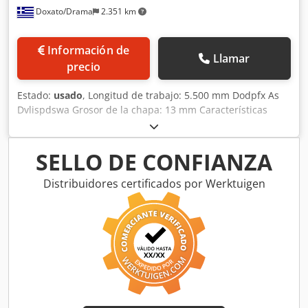
Doxato/Drama
2.351 km
Información de
Llamar
precio
Estado:
usado
, Longitud de trabajo: 5.500 mm Dodpfx As
Dvlispdswa Grosor de la chapa: 13 mm Características
técnicas: * TRABAJO CON 3 RODILLOS * DIÁMETRO DEL
RODILLO SUPERIOR Φ-500 * DIÁMETRO DE LOS RODILLOS
LATERALES Φ-300 (CADA UNO) * SOPORTES HIDRÁULICOS
SELLO DE CONFIANZA
IZQUIERDO-DERECHO * TORRE DE ELEVACIÓN HIDRÁULICA
* PREDOBLADO HIDRÁULICO
Distribuidores certificados por Werktuigen