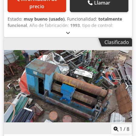
seguridad con paro de emergencia
Llamar
precio
Estado:
muy bueno (usado)
, Funcionalidad:
totalmente
funcional
, Año de fabricación:
1993
, tipo de control:
manual
, grado de automatización:
manual
, tipo de
accionamiento:
hidráulico
, número de rodillos:
3
, diámetro
Clasificado
del rodillo (inferior):
280 mm
, diámetro del rodillo
(superior):
300 mm
, diámetro del rodillo lateral:
280 mm
,
diámetro del rodillo:
400 mm
, longitud del rodillo:
4.050
mm
, anchura de trabajo:
4.000 mm
, altura de trabajo:
1.100 mm
, espesor de chapa (máx.):
8 mm
, espesor chapa
acero (máx.):
8 mm
, espesor de chapa de acero inoxidable
(máx.):
6 mm
, peso total:
11.000 kg
, longitud total:
6.000
mm
, ancho total:
1.450 mm
, altura total:
1.510 mm
,
potencia:
11,03 kW (15,00 CV)
, tensión de entrada:
380 V
,
frecuencia de entrada:
50 Hz
, Equipamiento:
documentación / manual, parada de emergencia, rodillos
endurecidos
, Cilindradora de 3 rodillos 4000x8 mm con
precurvado Modelo Famar CPI4/6 CAPACIDAD Ancho de
chapa: 4000 mm Espesor de chapa: 8 mm Precurvado: 6
1
/
8
mm --- Ancho útil de rodillos: 4050 mm Rodillo superior