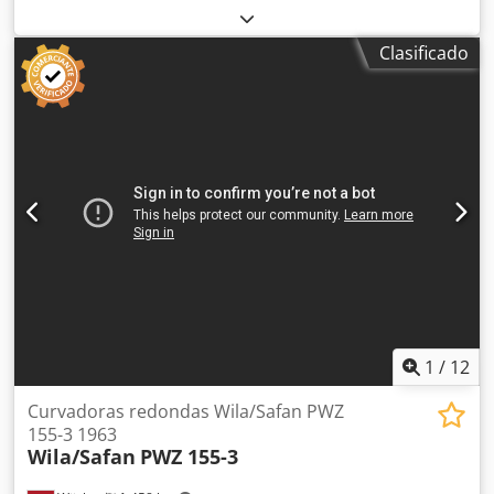
Color: Verde Peso en vacío: 11.000 kg Precio: Consultar -
Año de fabricación: 2005 - Documentación disponible: No -
Clasificado
Certificado CE: No - Control: Convencional - Transmisión:
Hidráulica - Número de rodillos [unidades]: 4 - Número de
rodillos motrices [unidades]: 2 - Grosor máximo de la
chapa [mm]: 12 - Grosor máximo de pre-doblez [mm]: 10 -
Ancho máximo de trabajo [mm]: 2500 - Diámetro del
rodillo superior [mm]: 360 - Diámetro de los rodillos
inferiores [mm]: 300 - Dimensiones de transporte: 7800
mm x 1700 mm x 1580 mm (largo x ancho x alto) - Peso de
transporte [kg]: 11000 kg - Paquetes de transporte
[unidades]: 1 Dodozkkrvspfx Apdewa Información
financiera IVA: El precio indicado no incluye el IVA
IVA/Régimen de IVA diferencial: IVA deducible para
empresas Entrega y aceptación de vehículos usados en
cualquier momento, para cualquier equipo industrial.
1
/
12
Lukas van Rossum
Curvadoras redondas Wila/Safan PWZ
155-3 1963
Wila/Safan
PWZ 155-3