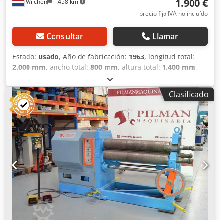
1.900 €
Wijchen
1.458 km
precio fijo IVA no incluído
Consultar
Llamar
Estado:
usado
, Año de fabricación:
1963
, longitud total:
2.000 mm
, ancho total:
800 mm
, altura total:
1.400 mm
,
Peso en vacío: 1000 kg - Año de fabricación: 1963 -
Documentación disponible: No - Certificado CE: No -
Clasificado
Número de serie: H2111 Dwjdezhw Dtjpfx Apdsa - Control:
Convencional - Número de rodillos: 3 - Grosor máximo de
la chapa [mm]: 3 - Anchura máxima de trabajo [mm]: 1550
- Dimensiones de transporte: 2000 mm x 800 mm x 1400
mm (l x a x a) - Peso de transporte [kg]: 1000 kg - Paquetes
de transporte: 1 Información financiera IVA: El precio
indicado no incluye el IVA IVA/régimen de recargo del IVA:
IVA deducible para empresas Entrega y aceptación de
equipos usados posibles en cualquier momento para todo
tipo de maquinaria industrial Lukas van Rossum