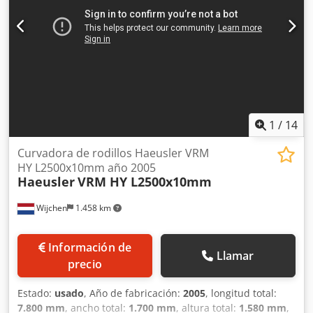
aproximadamente 3600 x 1500 x 1500 mm Peso:
aproximadamente 14,5 toneladas Dedpfsx Dtt Aex Apdewa
El vendedor no se hace responsable de errores de
escritura o de transmisión de datos. El estado de la
máquina, tanto en su aspecto como en su funcionamiento
y desgaste, corresponde a su antigüedad; las máquinas
usadas se venden sin ningún tipo de garantía.
1
/
14
Curvadora de rodillos Haeusler VRM
HY L2500x10mm año 2005
Haeusler
VRM HY L2500x10mm
Wijchen
1.458 km
Información de
Llamar
precio
Estado:
usado
, Año de fabricación:
2005
, longitud total:
7.800 mm
, ancho total:
1.700 mm
, altura total:
1.580 mm
,