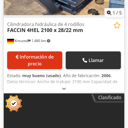
1
/
5
Cilindradora hidráulica de 4 rodillos
FACCIN
4HEL 2100 x 28/22 mm
Kreuztal
1.480 km
Información de
Llamar
precio
Estado:
muy bueno (usado)
, Año de fabricación:
2006
,
Datos técnicos: Ancho de trabajo: 2100 mm Capacidad de
curvado: 28,0 mm Pre-curvado: 22,0 mm Control CNC
Diámetro del rodillo superior: 350 mm Diámetro del rodillo
Clasificado
intermedio: 330 mm Diámetro de los rodillos laterales: 240
mm Rodillos templados Sistema de curvado cónico
mediante la inclinación de los dos rodillos laterales Panel
de control móvil con pantalla digital Potencia del motor:
7,5 kW Marcado CE Dimensiones (largo x ancho x alto):