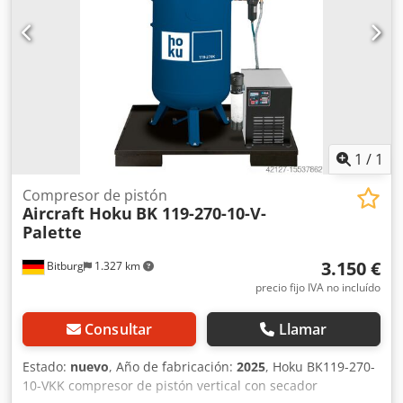
Emisiones de ruido Nivel de presión sonora Lp: 62 dB(A)
Explicación del nivel de presión sonora: Nivel de presión
sonora a 1 metro de distancia según la norma DIN 45635 T
13 Motor(es) Tipo de motor: Eléctrico Ubicación: Disponible
en el almacén 54634 Bitburg - Disponible inmediatamente
-
1
/
1
Compresor de pistón
Aircraft Hoku
BK 119-270-10-V-
Palette
3.150 €
Bitburg
1.327 km
precio fijo IVA no incluído
Consultar
Llamar
Estado:
nuevo
, Año de fabricación:
2025
, Hoku BK119-270-
10-VKK compresor de pistón vertical con secador