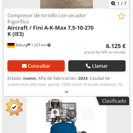
1
/
7
Compresor de tornillo con secador
frigorífico
Aircraft / Fini
A-K-Max 7,5-10-270
K (IE3)
6.125 €
Bitburg
1.327 km
precio fijo IVA no incluído
Consultar
Llamar
Estado:
nuevo
, Año de fabricación:
2024
, Caudal de
suministro efectivo: aprox. 1050 l/min Presión máxima: 10
bar Capacidad del depósito: 270 l Salida de aire: ½"
Unidad de venta: 1 Dimensiones y pesos Longitud: aprox.
Clasificado
1200 mm Ancho/Profundidad: aprox. 650 mm Altura:
aprox. 1540 mm Peso: aprox. 295 kg Codofh Hahopfx
Abperf Datos eléctricos Potencia absorbida del motor
eléctrico: 7,5 kW Tensión de conexión: 400 V Fase(s): 3
fases Tipo de corriente: CA Frecuencia de la red: 50 Hz