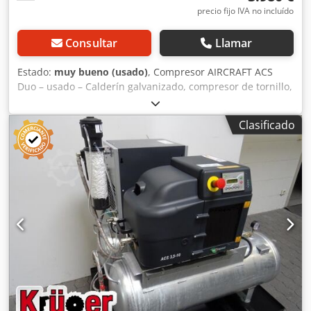
precio fijo IVA no incluído
Consultar
Llamar
Estado:
muy bueno (usado)
, Compresor AIRCRAFT ACS
Duo – usado – Calderín galvanizado, compresor de tornillo,
incl. secador frigorífico, incl. tratamiento de condensados,
purgador automático de condensados Crsdpowb Evtofx
Clasificado
Abpof ----- Datos técnicos ----- Capacidad del depósito: 2 x
100 litros, Rendimiento de llenado: 360 litros, Presión
máxima: 10 bar, Motor: 3,5 kW, Velocidad: 2.880 rpm, Nivel
de presión sonora: 69 dB, Dimensiones (LxAnxAl): 1.200 x
900 x 1.250 mm, Peso: 201 kg Información de calidad: -
limpieza básica completa - sistema eléctrico revisado - listo
para su uso inmediato