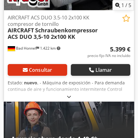
1
/
5
AIRCRAFT ACS DUO 3.5-10 2x100 KK
compresor de tornillo
AIRCRAFT
Schraubenkompressor
ACS DUO 3,5-10 2x100 KK
5.399 €
Bad Honnef
1.422 km
precio fijo IVA no incluído
Consultar
Llamar
Estado:
nuevo
, - Máquina de exposición - Para demanda
continua de aire y funcionamiento intermitente Control
electrónico para fiabilidad y eficiencia. Mayor flexibilidad
gracias a los dos depósitos de aire comprimido. Equipos
de alta calidad y ampliables. Funcionamiento suave y
silencioso. También puede utilizarse en funcionamiento
intermitente. Equipo DUO KK con secador frigorífico y filtro
fino como prefiltro antes del secador frigorífico
Acondicionador de condensados para la separación de