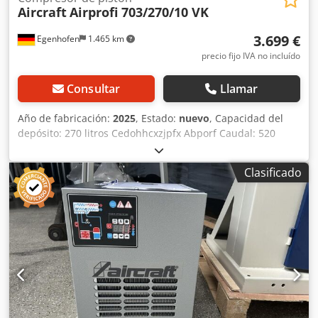
Aircraft
Airprofi 703/270/10 VK
3.699 €
Egenhofen
1.465 km
precio fijo IVA no incluído
Consultar
Llamar
Año de fabricación:
2025
, Estado:
nuevo
, Capacidad del
depósito: 270 litros Cedohhcxzjpfx Abporf Caudal: 520
litros/min Potencia del motor: 4 kW Secador refrigerante: Sí
Clasificado