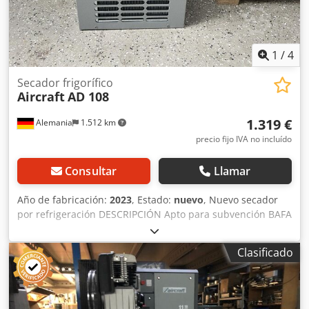
1
/
4
Secador frigorífico
Aircraft
AD 108
1.319 €
Alemania
1.512 km
precio fijo IVA no incluído
Consultar
Llamar
Año de fabricación:
2023
, Estado:
nuevo
, Nuevo secador
por refrigeración DESCRIPCIÓN Apto para subvención BAFA
(estado 06/2023) Concepto de manejo fácil de usar Diseño
eficiente para un funcionamiento seguro y rentable
Clasificado
Ventilador de refrigeración regulado de 0 a 100% en
velocidad, eliminando así el interruptor de presión y el
termostato habituales para el control del ventilador Menos
piezas de desgaste con un punto de rocío de presión