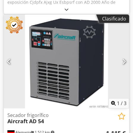
exposición Cjdpfx Ajxg Ux Esbpsrf con AD 2000 Año de
construcción 2020 Sistema compresor HOS Capacidad de
aspiración aprox. 650 l/min Capacidad de llenado aprox.
Clasificado
520 l/min Explicación Capacidad de llenado a 6 bar de
presión de trabajo Presión máxima 10 bar Capacidad del
depósito 270 litros Número de cilindros 2 Número de
etapas de compresión 2 PU 1 Dimensiones y pesos
Longitud aprox. 720 mm Anchura/profundidad aprox. 720
mm Altura aprox. 1770 mm Peso aprox. 160 kg Datos
eléctricos Potencia de salida 4 kW Tensión de alimentación
400 V Frecuencia de red 50 Hz Emisión de ruido Nivel de
presión acústica Lp 80 dB(A) Explicación Nivel de presión
sonora Nivel de presión sonora a 1 m de distancia según
DIN 45635 T 13 Disponibilidad: a corto plazo Lugar de
almacenamiento: Flörsheim
1
/
3
Secador frigorífico
Aircraft
AD 54
Alemania
1.512 km