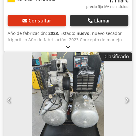
1.115 €
precio fijo IVA no incluído
Consultar
Llamar
Año de fabricación:
2023
, Estado:
nuevo
, nuevo secador
frigorífico Año de fabricación: 2023 Concepto de manejo
fácil de usar Diseño eficiente para un funcionamiento
seguro y rentable Ventilador de refrigeración con control
Clasificado
de velocidad de 0 - 100%, lo que elimina el habitual
presostato y el termostato para el control del ventilador
Menos piezas de desgaste con un punto de rocío de
presión constante El sistema de control indica cinco
estados diferentes de alarma y los guarda en memoria
Codew I U H Topfx Abpsrf El compresor de refrigeración se
apaga por debajo de 15°C de temperatura ambiente si no
circula aire comprimido Visibilidad clara y buen acceso a
todos los componentes que requieren mantenimiento Con
purgador automático de condensados integrado Ventajas
de un vistazo Alta rentabilidad Excelente relación calidad-
precio Sin pérdidas innecesarias de aire comprimido
gracias al purgador electrónico de condensados integrado