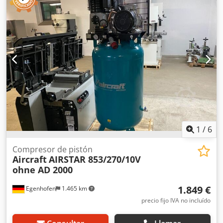
1
/
6
Compresor de pistón
Aircraft
AIRSTAR 853/270/10V
ohne AD 2000
1.849 €
Egenhofen
1.465 km
precio fijo IVA no incluído