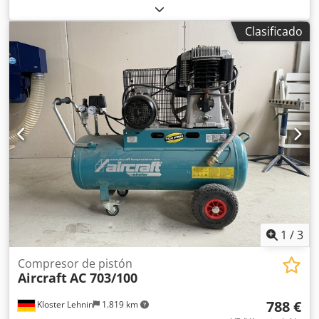
3,5 kW, fabricado en 2022. Incluye secador de aire, marca
Airtec, modelo Pro 1100, también prácticamente nuevo,
Clasificado
fabricado en 2023. Csdpfszdcdrsx Abpjrf Potencia: 0,38 kW,
con enchufe de 220 V.
1
/
3
Compresor de pistón
Aircraft
AC 703/100
788 €
Kloster Lehnin
1.819 km