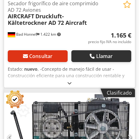
Secador frigorífico de aire comprimido
AD 72 Aviones
AIRCRAFT
Druckluft-
Kältetrockner AD 72 Aircraft
1.165 €
Bad Honnef
1.422 km
precio fijo IVA no incluído
Consultar
Llamar
Estado:
nuevo
, -Concepto de manejo fácil de usar -
Construcción eficiente para una construcción rentable y
operación segura -Velocidad del ventilador de
enfriamiento controlada de 0 a 100%, por lo tanto El
Clasificado
interruptor de presión normalmente utilizado ya no es
necesario y el termostato para el control del ventilador
Cjdpju T Hrvjfx Abperf -Menos piezas de desgaste
manteniendo constante Punto de rocío a presión -El
control muestra cinco estados de alarma diferentes y los
guarda en la memoria -El compresor de refrigeración
conmuta por debajo de 15° Temperatura ambiente si no