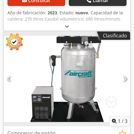
Consultar
Llamar
Año de fabricación:
2023
, Estado:
nuevo
, Capacidad de la
caldera: 270 litros Caudal volumétrico: 680 litros/minuto
Potencia del motor: 5,5 kW Cedpfx Abehmi Nqopjrf
Clasificado
1
/
3
Compresor de pistón