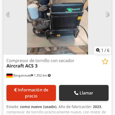
1
/
6
Compresor de tornillo con secador
Aircraft
ACS 3
Bergatreute
1.352 km
Información de
Llamar
precio
Estado:
como nuevo (usado)
, Año de fabricación:
2023
,
compresor de tornillo prácticamente nuevo, con motor de