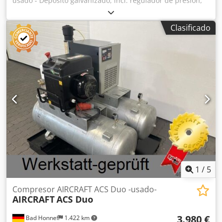
usado - Depósito galvanizado, incl. regulador de presión,
año 2018, sin uso, PRECIO ESPECIAL en lugar de precio
promocional 1.699,-- Crjdpjx Sx E Aofx Abpof ----- Datos
Clasificado
técnicos ----- Capacidad del depósito: 100 litros, Caudal
máximo: 650 litros, Presión máxima: 10 bar, Motor: 4 kW,
Velocidad: 950 rpm, Nivel de presión sonora: 93 dB - nueva
máquina de exposición -
1
/
5
Compresor AIRCRAFT ACS Duo -usado-
AIRCRAFT
ACS Duo
3.980 €
Bad Honnef
1.422 km