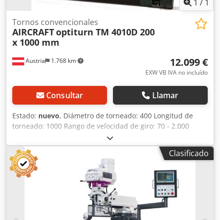
1
/
1
Tornos convencionales
AIRCRAFT
optiturn TM 4010D 200
x 1000 mm
12.099 €
Austria
1.768 km
EXW VB IVA no incluído
Consultar
Llamar
Estado:
nuevo
, Diámetro de torneado: 400 Longitud de
torneado: 1000 Rango de velocidad de giro: 70 - 2.000
min⁻¹ Peso aproximado: 500 Descripción: - Torno de
bancada con husillo de avance y recorrido, que destaca
Clasificado
por su construcción robusta y su fácil manejo. TM 4010D
con indicador de posición digital DPA 21 - Bancada y
estructura de la máquina fabricadas con una fundición
especial altamente reforzada - Alta rigidez de la carcasa
del husillo gracias a una fundición GG-Guss 25 de gran
refuerzo - Husillo de sujeción endurecido y rectificado que
garantiza una enorme precisión y durabilidad - Gracias a