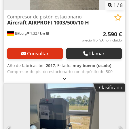
1
/
8
Compresor de pistón estacionario
Aircraft
AIRPROFI 1003/500/10 H
2.590 €
Bitburg
1.327 km
precio fijo IVA no incluído
Consultar
Llamar
Año de fabricación:
2017
, Estado:
muy bueno (usado)
,
Compresor de pistón estacionario con depósito de 500
litros Salida de aire: ¾" Dimensiones y pesos Crsdpolczl
Ujfx Abpsf Longitud (producto): aproximadamente 2020
Clasificado
mm Ancho/profundidad (producto): aproximadamente 570
mm Altura (producto): aproximadamente 1340 mm Peso
(neto): aproximadamente 245 kg Datos eléctricos Tensión
de conexión: 400 V Frecuencia de red: 50 Hz Potencia de
salida: 5,5 kW Potencia de entrada: 6,52 kW Emisión de
ruido Nivel de presión sonora Lp: 83 dB(A) Explicación del
nivel de presión sonora: nivel de presión sonora a 1 metro