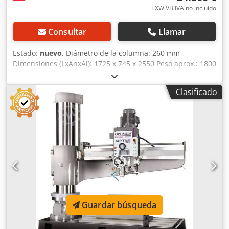
EXW VB IVA no incluído
Consultar
Llamar
Estado:
nuevo
, Diámetro de la columna: 260 mm
Dimensiones (LxAnxAl): 1725 x 745 x 2550 Peso aprox.: 1800
mm Capacidad de taladrado: Acero (S235JR) - 42 mm
Tamaño de la ranura en T de la mesa de taladrado: 19 mm
Clasificado
Distancia entre las ranuras en T de la mesa de taladrado:
171 mm Longitud de la mesa de sujeción: 635 mm Altura
de la mesa de sujeción: 415 mm Consumo de energía: 4
mm Distancia máxima del husillo a la mesa de taladrado:
1270 mm Rango de velocidad: 37 - 1253 Número de rangos
de velocidad: 12 mm Campo de aplicación versátil:
taladrado, escariado, roscado - Motor con freno eléctrico -
Sistema eléctrico de 24 V CC y cadena de seguridad de 2
canales según DIN EN 12717 - Fundición de hierro fundido
robusta, sólida y de alta calidad - Amplio voladizo gracias
al cabezal de la máquina ajustable horizontalmente -
Guardar búsqueda
Panel de control de clara disposición - Ejes de giro y
desplazamiento de marcha suave - Columna pivotante de