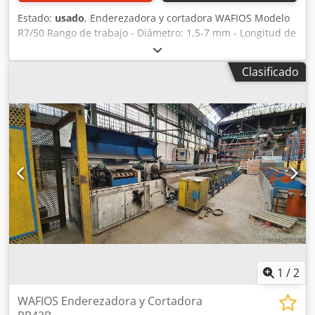
Estado:
usado
, Enderezadora y cortadora WAFIOS Modelo
R7/50 Rango de trabajo - Diámetro: 1,5-7 mm - Longitud de
corte: 2000 mm - Velocidad: 19-50 m/min - Motor: 7,5 kW
Diámetro: 1,5-7 mm Longitud de corte: 2000 mm Velocidad:
Clasificado
19-50 m/min Cjdpfxsymcfbj Ah Horf Motor: 7,5 kW
1
/
2
WAFIOS Enderezadora y Cortadora