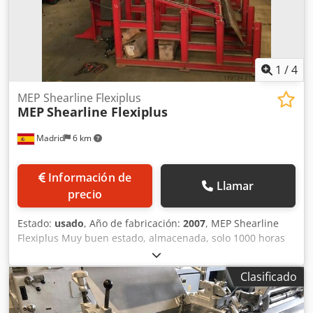
1
/
4
MEP Shearline Flexiplus
MEP
Shearline Flexiplus
Madrid
6 km
Información de
Llamar
precio
Estado:
usado
, Año de fabricación:
2007
, MEP Shearline
Flexiplus Muy buen estado, almacenada, solo 1000 horas
de funcionamiento Año 2007 Capacidad de corte: hasta 36
mm Capacidad de corte: Hasta 36 mm Csdpfxjymb T Ds Ah
Clasificado
Hjrf