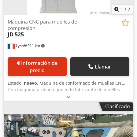
1
/
7
Máquina CNC para muelles de
compresión
JD
525
Lyon
911 km
Información de
Llamar
precio
Estado:
nuevo
, Máquina de conformado de muelles CNC.
Una máquina probada que todo fabricante de muelles
debería tener en su taller de muelles para obtener uno de
los mejores ratios del mercado. Codjtv D Awopfx Ah Herf
Clasificado