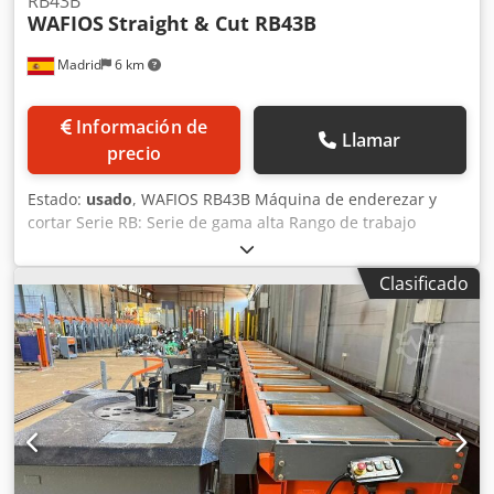
RB43B
WAFIOS
Straight & Cut RB43B
Madrid
6 km
Información de
Llamar
precio
Estado:
usado
, WAFIOS RB43B Máquina de enderezar y
cortar Serie RB: Serie de gama alta Rango de trabajo
Diámetro: 5 – 10 mm Longitud de corte: desde 500 mm
Velocidad de corte: 80 c/min Velocidad de línea: 5 – 160
Clasificado
m/min Diámetro: 5 – 10 mm Longitud de corte: desde 500
mm Codpfx Aoymcfhjh Hjrf Velocidad de corte: 80 c/min
Velocidad de línea: 5 – 160 m/min Serie: RB de gama alta