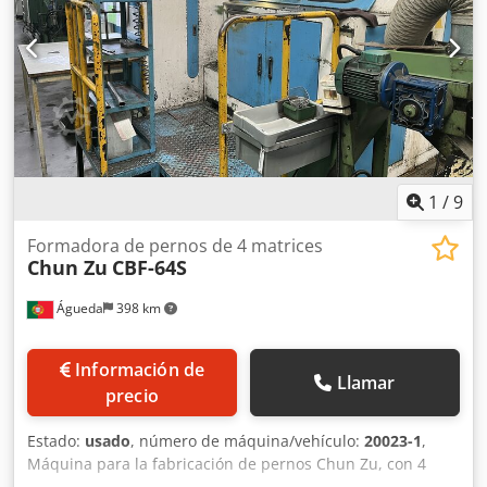
1
/
9
Formadora de pernos de 4 matrices
Chun Zu
CBF-64S
Águeda
398 km
Información de
Llamar
precio
Estado:
usado
, número de máquina/vehículo:
20023-1
,
Máquina para la fabricación de pernos Chun Zu, con 4
matrices. Modelo: CBF-64S Fuerza de forja: 40 toneladas