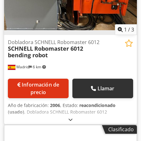
1
/
3
Dobladora SCHNELL Robomaster 6012
SCHNELL
Robomaster 6012
bending robot
Madrid
6 km
Información de
Llamar
precio
Año de fabricación:
2006
, Estado:
reacondicionado
(usado)
, Dobladora SCHNELL Robomaster 6012
Actualmente en producción Longitud: 12 metros
Capacidad: 3 barras de 40 mm Plazo de
Clasificado
reacondicionamiento: 60 días máximo desde la fecha del
pedido. Longitud: 12 metros Capacidad: 3 barras de 40mm