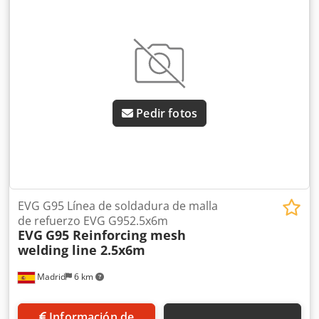
Csdpfx Ahsymb S Ts Herf
Pedir fotos
EVG G95 Línea de soldadura de malla
de refuerzo EVG G952.5x6m
EVG
G95 Reinforcing mesh
welding line 2.5x6m
Madrid
6 km
Información de