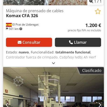
1
/
1
Máquina de prensado de cables
Komax
CFA 326
1.200 €
El Prat de Llobregat
501 km
precio fijo IVA no incluído
Consultar
Llamar
Estado:
nuevo
, Funcionalidad:
totalmente funcional
,
Controlador fuerza de crimpado. Csdpfxsy Ivdbj Ah Herf
Clasificado