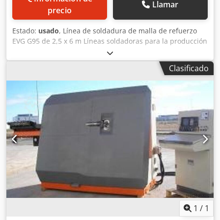
Llamar
precio
Estado:
usado
, Línea de soldadura de malla de refuerzo
EVG G95 de 2,5 x 6 m Líneas soldadoras para la producción
eficaz de malla de armadura estándar en lotes medianos
hasta grandes. - Alimentación automática y ultra-dinámica
Clasificado
de alambres desde rollos - Velocidades de producción muy
altas en líneas soldadoras de paso simple - Utilización de
la soldadura por puntos dobles como tecnología ideal para
la gama de diámetros de alambre gruesos Alcance de
suministro: Máquina completa con soportes. Opcional:
Bobinas fijas hasta la cinta transportadora de salida. Datos
técnicos: Diámetro del alambre lineal y transversal: 5 – 12
mm. Espaciado entre alambres lineales: 100, 150, 200 mm.
Cjdoymb Unjpfx Ah Horf 36 soportes horizontales de
alambre lineal para bobina de 3 toneladas. Interruptor de
alambre transversal con desenrolladores horizontales
dobles. Máquina de atado y elevación de mantas no
incluida. Ancho máximo de soldadura: 2.600 - 3.200 mm
Diámetro del alambre lineal y transversal: 5 – 12 mm
1
/
1
Espaciado entre alambres lineales: 100, 150, 200 mm 36