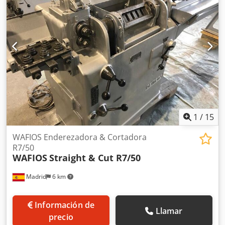
1
/
15
WAFIOS Enderezadora & Cortadora
R7/50
WAFIOS
Straight & Cut R7/50
Madrid
6 km
Información de
Llamar
precio