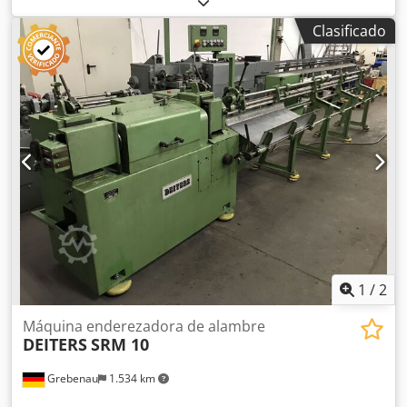
Diámetro máximo de corte: 8 mm Longitud máxima de
Clasificado
corte: 95 mm Crodpfx Aozg Nmqoh Hef Longitud máxima
bajo la cabeza (KO): 80 mm Producción máxima: 240
piezas/minuto Año: 2001
1
/
2
Máquina enderezadora de alambre
DEITERS
SRM 10
Grebenau
1.534 km