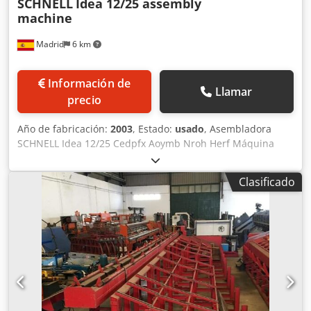
SCHNELL
Idea 12/25 assembly
machine
Madrid
6 km
Información de
Llamar
precio
Año de fabricación:
2003
, Estado:
usado
, Asembladora
SCHNELL Idea 12/25 Cedpfx Aoymb Nroh Herf Máquina
recientemente desmontada en perfecto estado. 3 payoffs
Payoffs: 3
Clasificado