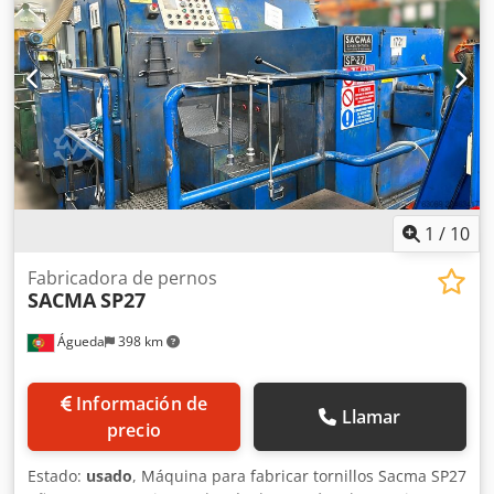
continua Longitud máxima del alambre transversal (ancho
de malla): 2500 mm, ancho máximo de soldadura: 2400
mm Longitud de la malla: mín. 3000 mm y máx. 6000 mm
Transformadores: 8 x 160 kVA Número de cables de la
línea de instalación: 24 hasta 10 mm Diámetro de los
cables de las líneas: 4 a 10 mm Diámetro de los alambres
transversales: 4 a 10 mm Separación entre cables de línea:
100, 150, 200 y 300 mm Separación entre cables cruzados:
mín. 30 mm, programable de forma continua Longitud
máxima del alambre transversal (ancho de malla): 2500
mm Ancho máximo de soldadura: 2400 mm Longitud de la
1
/
10
malla: 3000 - 6000 mm Trafos: 8 x 160 Kva
Fabricadora de pernos
SACMA
SP27
Águeda
398 km
Información de
Llamar
precio
Estado:
usado
, Máquina para fabricar tornillos Sacma SP27