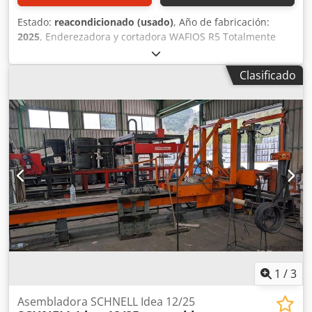
Estado:
reacondicionado (usado)
, Año de fabricación:
2025
, Enderezadora y cortadora WAFIOS R5 Totalmente
renovada en 2025 Diámetro: 6-14 mm Longitud de corte:
6000 mm Velocidad: 23-90 metros/min Peso: 3500 kg
Clasificado
Potencia del motor: 30 kW Crjdpfx Aheymb A Eo Hof Nota:
La extensión mide actualmente 6 metros, pero se puede
ajustar a 12 metros si es necesario. Diámetro: 6-14 mm
Longitud de corte: 6000 mm Velocidad: 23-90 metros/min
Peso: 3500 kg Potencia del motor: 30 kW
1
/
3
Asembladora SCHNELL Idea 12/25