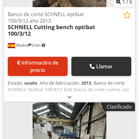
1
/
6
Banco de corte SCHNELL optibat
100/3/12 año 2013
SCHNELL
Cutting bench optibat
100/3/12
Madrid
6 km
Información de
Llamar
precio
Estado:
usado
, Año de fabricación:
2013
, Banco de corte
SCHNELL Optibat 100/3/12 Este banco de corte cuenta con
3 pistas. Longitud de 12 metros. Puede cortar materiales
de hasta 40 mm de espesor. Fabricado en 2001, fue
Clasificado
revisado en 2013. Crsdpfxsvtp Uxj Ah Hsf Número de
pistas: 3 Longitud: 12 m Espesor del material: Corte hasta
40 mm