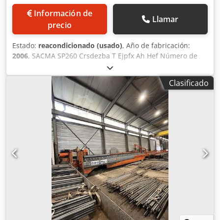
Información de
Llamar
precio
Estado:
reacondicionado (usado)
, Año de fabricación:
2006
, SACMA SP260 Crsdezba T Ejpfx Ah Hef Número de
matrices: 5 Tonelaje de estampación: 650 kN Diámetro
máximo de corte a 500N/mm²: 10,5 mm Longitud máxima
Clasificado
de corte: 85 mm Recorrido máximo de expulsión matriz: 65
mm Recorrido máximo de expulsión punzón: 20 mm
Velocidad, piezas por minuto: 275