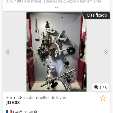
Año: 1984 4 matrices, además de punzón y herramienta
para formar la rosca. Diámetro máximo de corte: 10,5 mm
Longitud máxima de corte: 85 mm Cjdpjzqu S Hjfx Ah Hjrf
Clasificado
Recorrido máximo de la matriz: 65 mm Producción
máxima: 275 piezas/minuto
1
/
6
Formadora de muelles de levas
JD
503
Lyon
911 km