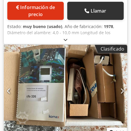
Información de
Llamar
precio
Estado:
muy bueno (usado)
, Año de fabricación:
1978
,
Diámetro del alambre: 4,0 - 10,0 mm Longitud de los
segmentos: hasta 4.000 mm Velocidad de avance: 25 - 90
m/min. Crjdpfxezq T Igj Ah Hjf
Clasificado