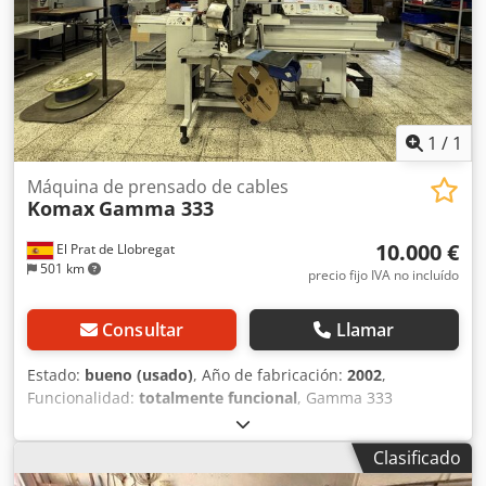
1
/
1
Máquina de prensado de cables
Komax
Gamma 333
10.000 €
El Prat de Llobregat
501 km
precio fijo IVA no incluído
Consultar
Llamar
Estado:
bueno (usado)
, Año de fabricación:
2002
,
Funcionalidad:
totalmente funcional
, Gamma 333
completamente funcional. Credpfjy Ah R Nex Ah Hof
Clasificado