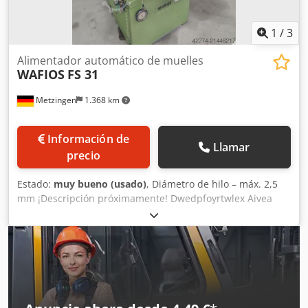
1
/
3
Alimentador automático de muelles
WAFIOS
FS 31
Metzingen
1.368 km
Información de
Llamar
precio
Estado:
muy bueno (usado)
, Diámetro de hilo – máx. 2,5
mm ¡Descripción próximamente! Dwedpfoyrtwlex Aivea