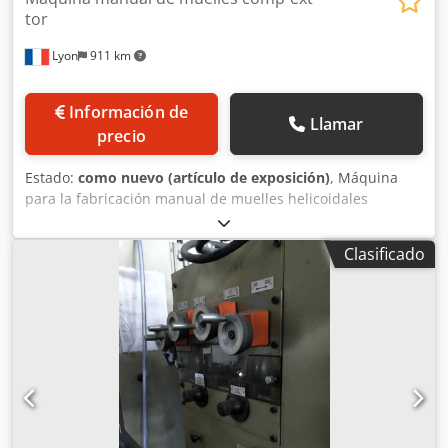
tor
Lyon
911 km
Información de
Llamar
precio
Estado:
como nuevo (artículo de exposición)
, Máquina
para la fabricación manual de muelles helicoidales
(compresión-extensión). Dsdoi Ik H Iepfx Aivswa
Clasificado