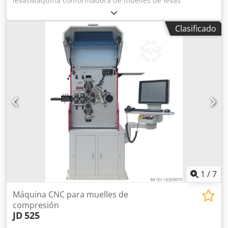
levasMáquina conformadora de muelles de levas
Dwjdpfxomb Uurj Aivsa
Clasificado
1
/
7
Máquina CNC para muelles de
compresión
JD
525