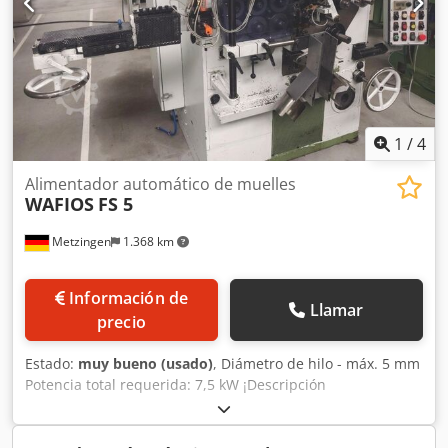
1
/
4
Alimentador automático de muelles
WAFIOS
FS 5
Metzingen
1.368 km
Información de
Llamar
precio
Estado:
muy bueno (usado)
, Diámetro de hilo - máx. 5 mm
Potencia total requerida: 7,5 kW ¡Descripción
próximamente! Dwedsyr Si Hspfx Aivoa