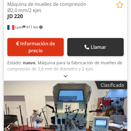
Máquina de muelles de compresión
Ø2,0 mm/2 ejes
JD
220
Lyon
911 km
Información de
Llamar
precio
Estado:
nuevo
, Máquina para la fabricación de muelles de
compresión de 2,0 mm de diámetro y 2 ejes.
Accionamiento por levas. Djdpfolf Ek Dsx Aivewa
Clasificado