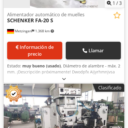
1
/
3
Alimentador automático de muelles
SCHENKER
FA-20 S
Metzingen
1.368 km
Información de
Llamar
precio
Estado:
muy bueno (usado)
, Diámetro de alambre - máx. 2
mm. ¡Descripción próximamente! Dwodpfx Aijyrhmnjvsa
Clasificado