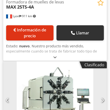
Formadora de muelles de levas
MAX
25TS-4A
Lyon
911 km
Información de
Llamar
precio
Estado:
nuevo
, Nuestro producto más vendido,
especialmente cuando se trata de fabricar todo tipo de
muelles, incluidos muelles de torsión, de doble torsión, de
extensión y muelles con formas especiales. Es económico,
Clasificado
pero ofrece una excelente relación calidad-precio en
términos de rendimiento de la producción, precisión y
versatilidad. Djdpoi Ik D Ejfx Aivjwa