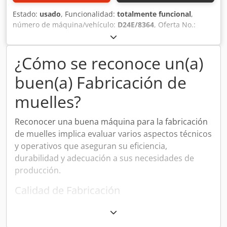
Estado:
usado
, Funcionalidad:
totalmente funcional
,
número de máquina/vehículo:
D24E/8364
, Oferta No.:
D24E/8364 Tipo de maquina: por ZICK-ZACK resortes
Marca: WAFIOS Tipo: SLF4/SLF4S Ano: Dwsdpfx Ajwi Ub
Ieivsa diámetro del alambre: 2,4-4 mm diá. de resorte: 42-
¿Cómo se reconoce un(a)
55 mm rendemiento - piezas/min: ca. 32 m Sitio: Europa
buen(a) Fabricación de
muelles?
Reconocer una buena máquina para la fabricación
de muelles implica evaluar varios aspectos técnicos
y operativos que aseguran su eficiencia,
durabilidad y adecuación a sus necesidades de
producción.
Calidad de Fabricación
Una máquina robusta y bien construida suele
ofrecer mejor rendimiento y durabilidad. Preste