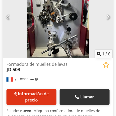
1
/
6
Formadora de muelles de levas
JD
503
Lyon
911 km
Información de
Llamar
precio
Estado:
nuevo
, Máquina conformadora de muelles de