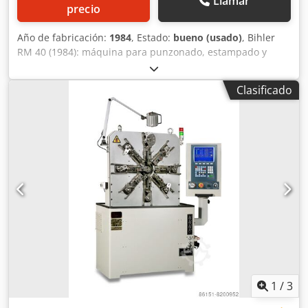
Llamar
precio
Año de fabricación:
1984
, Estado:
bueno (usado)
, Bihler
RM 40 (1984): máquina para punzonado, estampado y
doblado con múltiples correderas. Dwjdoh T Ulyspfx Aivja
La máquina se muestra con 5 correderas, pero también se
Clasificado
puede equipar con una sexta. Hay disponibles varios
dispositivos de alimentación para tiras o alambre.
Máquina con prensa de 8 toneladas y 5 o 6 correderas, con
sujeción hidráulica para alambre o tiras. Si se equipa con
un sistema de alimentación adicional en la parte trasera
de la máquina, que alimenta a través del orificio central,
se convierte en una sola máquina.
1
/
3