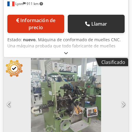
Lyon
911 km
Información de
Llamar
precio
Estado:
nuevo
, Máquina de conformado de muelles CNC.
Una máquina probada que todo fabricante de muelles
debería tener en su taller de muelles para obtener uno de
los mejores ratios del mercado. Dwedpjtv D Awefx Aivea
Clasificado