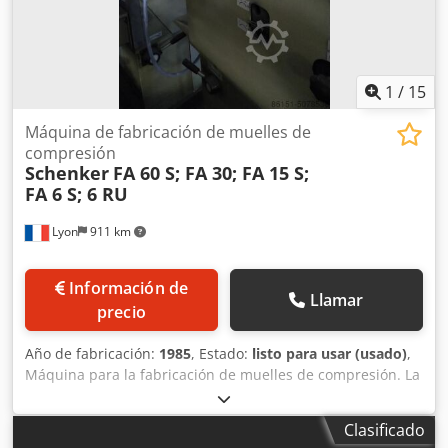
1
/
15
Máquina de fabricación de muelles de
compresión
Schenker
FA 60 S; FA 30; FA 15 S;
FA 6 S; 6 RU
Lyon
911 km
Información de
Llamar
precio
Año de fabricación:
1985
, Estado:
listo para usar (usado)
,
Máquina para la fabricación de muelles de compresión. La
mayoría de la gama de máquinas Schenker, así como
algunos equipos Bamatec, están disponibles en nuestro
Clasificado
inventario. Djdpof I Uumsfx Aivewa