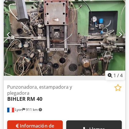
Djdpfxji Ik Hrs Aivswa
1
/
4
Punzonadora, estampadora y
plegadora
BIHLER
RM 40
Lyon
911 km
Información de