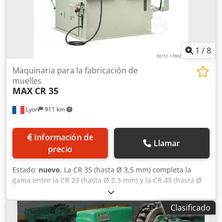
1
/
8
Maquinaria para la fabricación de
muelles
MAX
CR 35
Lyon
911 km
Información de
Llamar
precio
Estado:
nuevo
, La CR 35 (hasta Ø 3,5 mm) completa la
gama entre la CR 23 (hasta Ø 2,3 mm) y la CR 45 (hasta Ø
4,5 mm). La máquina tiene entre 12 y 16 ejes, a
continuación se muestran los 12 ejes básicos: - avance del
Clasificado
hilo - rotación del hilo - rotación de la boquilla - un
servohusillo Dodpfx Aiovbdq Rsvswa - 8 carros