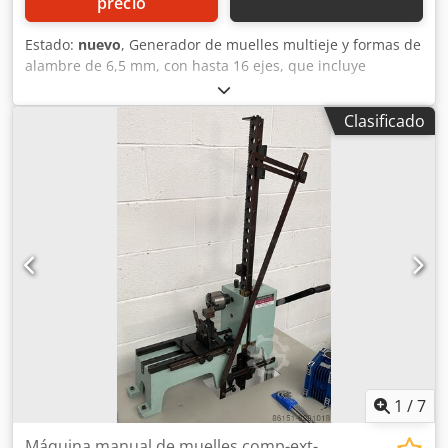
precio
Estado:
nuevo
, Generador de muelles multieje y formas de
alambre de 6,5 mm, con hasta 16 ejes, que incluye
rotación del alambre, un motor por cada eje móvil, control
del diámetro exterior y otras funciones útiles. La máquina
Clasificado
se utiliza ampliamente para la fabricación de muelles de
doble torsión para aplicaciones agrícolas, pero no se limita
a ello: puede producir una amplia gama de muelles de
torsión, de doble torsión y de extensión, así como formas
de alambre y de lámina. Dwedei Ik Ayopfx Aivsa
1
/
7
Máquina manual de muelles comp-ext-