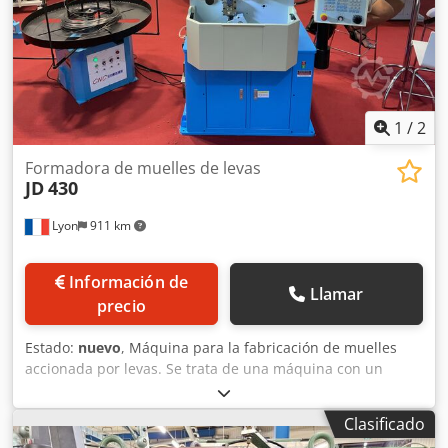
1
/
2
Formadora de muelles de levas
JD
430
Lyon
911 km
Información de
Llamar
precio
Estado:
nuevo
, Máquina para la fabricación de muelles
accionada por levas. Se trata de una máquina con un
historial probado, que todo fabricante de muelles debería
tener en su taller para obtener una de las mejores
Clasificado
relaciones «precio/calidad de producción» del mercado.