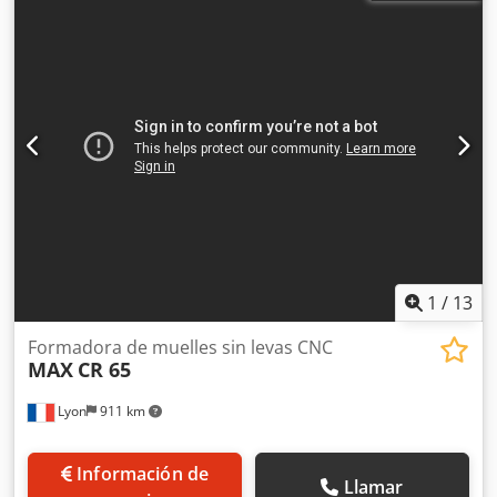
movimiento lateral del dedo enrollador Opcional (hasta 5
ejes adicionales) - servo cortador - servohilanderos
(adicionales) - movimiento lateral del dedo enrollador -
transferencia para elevar el segundo ojo de resorte de
extensión (tipo alemán). Velocidad máxima de avance: 121
m/min. Recorrido del carro: 50 mm Dedpjvbd Ezjfx Aivewa
Dimensiones de la máquina: 1,30 x 1,46 x 1,68 m. Peso de
la máquina: 900 kg. Si tiene más preguntas, no dude en
ponerse en contacto con nosotros.
1
/
13
Formadora de muelles sin levas CNC
MAX
CR 65
Lyon
911 km
Información de
Llamar