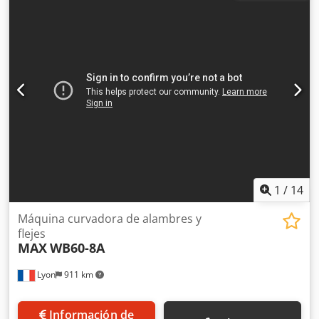
1
/
14
Máquina curvadora de alambres y
flejes
MAX
WB60-8A
Lyon
911 km
Información de