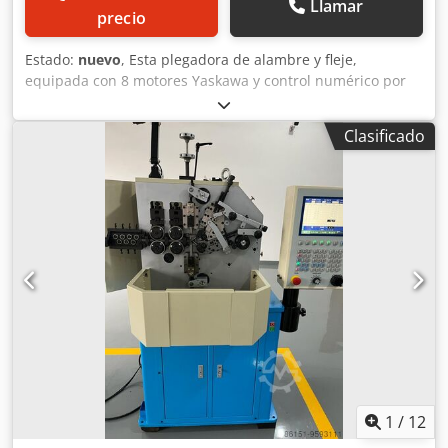
Llamar
precio
Estado:
nuevo
, Esta plegadora de alambre y fleje,
equipada con 8 motores Yaskawa y control numérico por
PC con Windows, es perfecta para fabricar piezas de gran
tamaño en 2D o 3D. Djdpfxjpiucxo Aivjwa Entre las ventajas
Clasificado
de este equipo destacan los bajos costes de utillaje, la
facilidad de programación, los bajos costes de
mantenimiento, la fiabilidad y la repetibilidad dimensional
de las piezas producidas.
1
/
12