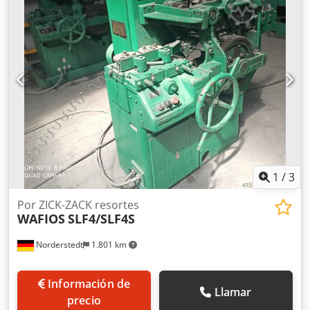
independientes (8 ejes) Opcional (hasta 4 ejes): -
servocortador - servohiladores (adicionales) - movimiento
lateral del dedo enrollador - transferencia para elevar el
segundo ojo del muelle de tracción (tipo alemán).
Velocidad máxima de avance: 54 m/min. Dimensiones de la
máquina: 2,36 x 2,10 x 2,10 m. Peso de la máquina: 2.300
kg. Si tiene más preguntas, no dude en ponerse en
contacto con nosotros.
1
/
3
Por ZICK-ZACK resortes
WAFIOS
SLF4/SLF4S
Norderstedt
1.801 km
Información de
Llamar
precio