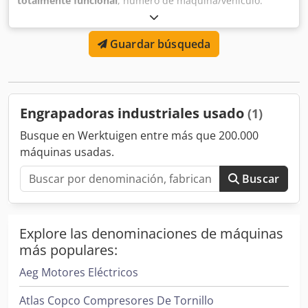
totalmente funcional
, número de máquina/vehículo:
D02I/8325
, Oferta No.: D02I/8325 Tipo de maquina:
maquina grapadora Marca: GRAUER Tipo: KS110 Ano: 2000
Guardar búsqueda
Dedpswi Tcksfx Ab Asck gama de diá.: 0,4-2,4 mm largo de
alimentation: 12-110 mm largo de brazo: max 75 mm
ancho útil: 40 mm rendemiento - piezas/min: 420 Sitio:
Alemania
Engrapadoras industriales usado
(1)
Busque en Werktuigen entre más que 200.000
máquinas usadas.
Buscar
Explore las denominaciones de máquinas
más populares:
Aeg Motores Eléctricos
Atlas Copco Compresores De Tornillo