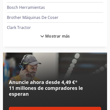
Bosch Herramientas
Brother Máquinas De Coser
Clark Tractor
Mostrar más
Daikin Aires Acondicionados
Ge Ultrasonido
Hp Impresoras
Hp Impresoras 3D
Ingersoll Rand Compresores
Anuncie ahora desde 4,49 €
*
11 millones de compradores
le
Ingersoll Rand Herramientas
esperan
Juki Máquinas De Coser
Kverneland Arado