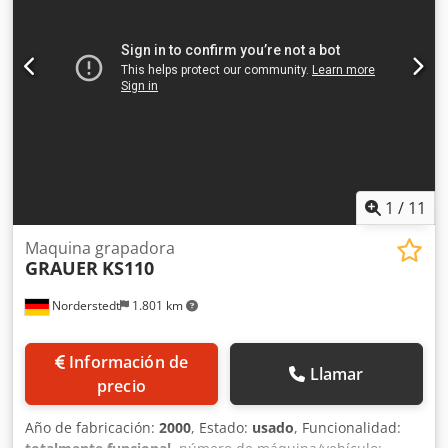
1
/
11
Maquina grapadora
GRAUER
KS110
Norderstedt
1.801 km
Información de
Llamar
precio
Año de fabricación:
2000
, Estado:
usado
, Funcionalidad: