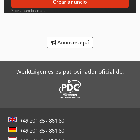
Crear anuncio
Liebherr Grúas
*por anuncio / mes
Linde Tractor
Mafi Tractor
Anuncie aquí
Mbo Plegadoras
Mitsubishi Aires Acondicionados
Werktuigen.es es patrocinador oficial de:
Oms Flejadoras
Pramac Generadores
Rexroth Bombas
Siemens Motores Eléctricos
+49 201 857 861 80
Still Tractor
+49 201 857 861 80
Terberg Tractor