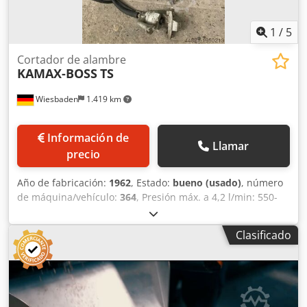
1
/
5
Cortador de alambre
KAMAX-BOSS
TS
Wiesbaden
1.419 km
Información de
Llamar
precio
Año de fabricación:
1962
, Estado:
bueno (usado)
, número
de máquina/vehículo:
364
, Presión máx. a 4,2 l/min: 550-
570 bares Capacidad aprox.: 30 l Motor hidráulico: 220/380
V, 1400 rpm, 4 kW Cortadora recta, modelo GS 22 Rango de
Clasificado
corte con una resistencia de 140 kg: 6-12 mm Ø Dcodob
Nuugspfx Ah Dok Número de cortes aprox.: 8-12/min
Máquina de enderezado, modelo RK 26 para el
enderezado de acero en banda y material redondo con
una resistencia de: 26-50 kg Peso aprox.: 10 kg Espacio