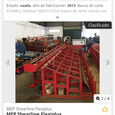
Estado:
usado
, Año de fabricación:
2013
, Banco de corte
SCHNELL Optibat 100/3/12 Este banco de corte cuenta con
3 pistas. Longitud de 12 metros. Puede cortar materiales
de hasta 40 mm de espesor. Fabricado en 2001, fue
Clasificado
revisado en 2013. Número de pistas: 3 Longitud: 12 m
Espesor del material: Corte hasta 40 mm Dcsdpfxevtp Uxo
Ah Dsk
1
/
4
MEP Shearline Flexiplus
MEP
Shearline Flexiplus