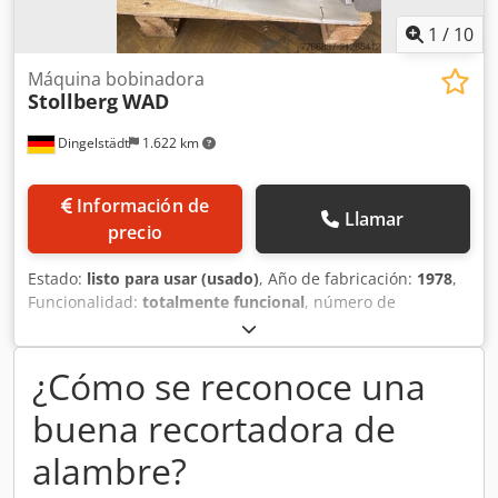
1
/
10
Máquina bobinadora
Stollberg
WAD
Dingelstädt
1.622 km
Información de
Llamar
precio
Estado:
listo para usar (usado)
, Año de fabricación:
1978
,
Funcionalidad:
totalmente funcional
, número de
máquina/vehículo:
81882 F
, Máquina enrolladora Stollberg
tipo WAD nº 81882 F Disco de 440 mm ø Contador de
revoluciones Dcsdpfx Ajylwvfoh Dek 220 voltios
¿Cómo se reconoce una
buena recortadora de
alambre?