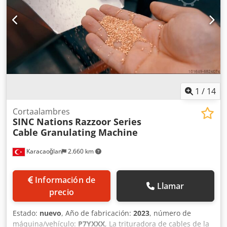
requerido: 1200 x 900 x 850 mm Peso total aprox.: 130 kg
1
/
14
Cortaalambres
SINC Nations
Razzoor Series
Cable Granulating Machine
Karacaoğlan
2.660 km
Información de
Llamar
precio
Estado:
nuevo
, Año de fabricación:
2023
, número de
máquina/vehículo:
P7YXXX
, La trituradora de cables de la