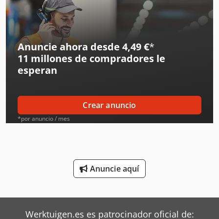
Ingersoll Rand Herramientas
Jcb Tractores
Anuncie ahora desde 4,49 €
*
11 millones de compradores
le
Kalmar Tractor
esperan
Krone Segadoras
Kverneland Arado
Crear anuncio
Liebherr Grúas
*por anuncio / mes
Linde Tractor
Mafi Tractor
Anuncie aquí
Mbo Plegadoras
Oms Flejadoras
Werktuigen.es es patrocinador oficial de:
Ravo Barredoras