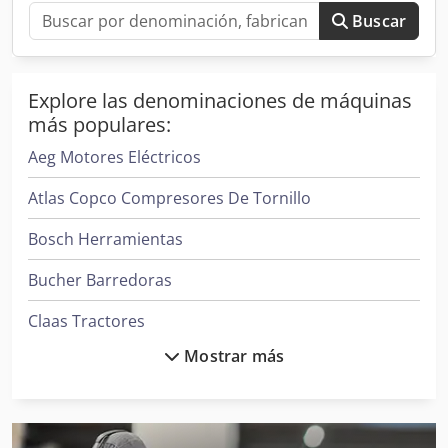
en las manos o brazos. La distribución del peso
Buscar
debería ser equilibrada para facilitar su
manipulación.
Facilidad de mantenimiento y ajustes
Explore las denominaciones de máquinas
más populares:
Otro aspecto a considerar es la facilidad de
mantenimiento. Los modelos que permiten un fácil
Aeg Motores Eléctricos
acceso para limpiar y cambiar las hojas son
Atlas Copco Compresores De Tornillo
preferibles. Además, verifique si la recortadora
ofrece facilidad para ajustar la tensión del alambre
Bosch Herramientas
y otras configuraciones.
Bucher Barredoras
Revisiones y recomendaciones
No se olvide de consultar las opiniones y
Claas Tractores
recomendaciones de otros usuarios. Las
Mostrar más
Clark Tractor
experiencias compartidas pueden ofrecer una
visión realista sobre la durabilidad y eficacia de la
Daikin Aires Acondicionados
recortadora en diferentes condiciones de uso.
Ingersoll Rand Compresores