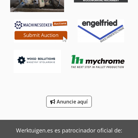
Mbo Plegadoras
Oms Flejadoras
Ravo Barredoras
Siemens Motores Eléctricos
Still Tractor
Terberg Tractor
Toyota Tractor
Valtra Tractores
Anuncie aquí
Werktuigen.es es patrocinador oficial de: