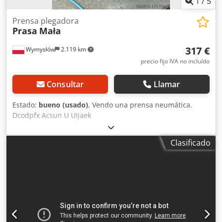
1
/
5
Prensa plegadora
Prasa
Mała
317 €
Wymysłów
2.119 km
precio fijo IVA no incluído
Consultar
Llamar
Estado:
bueno (usado)
, Vendo una prensa neumática.
Dcodpfx Acsun U Uijaek
Clasificado