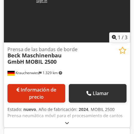
1
/
3
Prensa de las bandas de borde
Beck Maschinenbau
GmbH
MOBIL 2500
Krauchenwies
1.329 km
Información de
Llamar
precio
Estado:
nuevo
, Año de fabricación:
2024
, MOBIL 2500
Prensa neumática móvil para el procesamiento de cantos
en la fabricación de muebles. Datos técnicos MOBIL,
modelo 2500 (modelo 3000): > Estructura de marco soldada