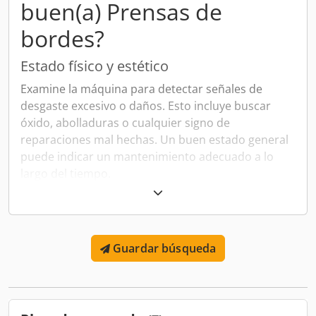
buen(a) Prensas de
bordes?
Estado físico y estético
Examine la máquina para detectar señales de
desgaste excesivo o daños. Esto incluye buscar
óxido, abolladuras o cualquier signo de
reparaciones mal hechas. Un buen estado general
puede indicar un mantenimiento adecuado a lo
largo del tiempo.
Funcionalidad y precisión
Verifique que la prensa de bordes funcione
correctamente. Es crucial probar la máquina bajo
Guardar búsqueda
condiciones similares a las de trabajo habitual.
Preste especial atención a la precisión en la
ejecución de los pliegues, lo cual es esencial para la
calidad del producto final.