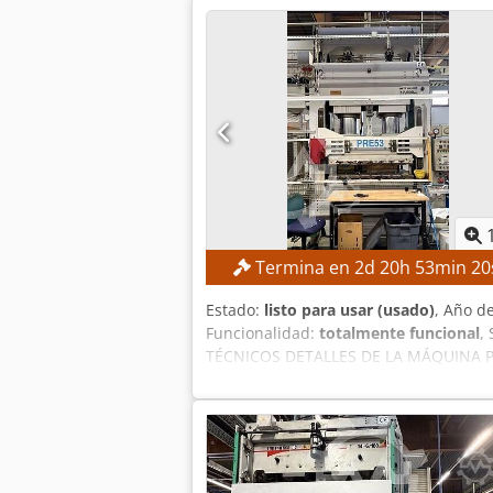
Termina en
2
d
20
h
53
min
19
Estado:
listo para usar (usado)
, Año d
Funcionalidad:
totalmente funcional
,
TÉCNICOS DETALLES DE LA MÁQUINA Peso
accesorios: 3,70 m Ancho sin accesori
Altura sin accesorios: 4,15 m Altura c
Aceite hidráulico: AGIP OSO 46 Aceit