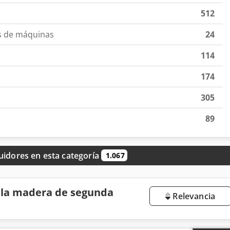
512
es de máquinas
24
114
174
305
89
uidores en esta categoría
1.067
 la madera de segunda
Relevancia