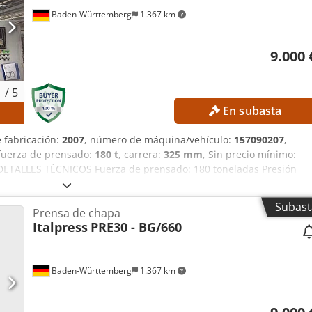
Baden-Württemberg
1.367 km
9.000 
1
/
5
En subasta
s
e fabricación:
2007
, número de máquina/vehículo:
157090207
,
 fuerza de prensado:
180 t
, carrera:
325 mm
, Sin precio mínimo:
! DETALLES TÉCNICOS Fuerza de prensado: 180 toneladas Presión
del cilindro: 325 mm Apertura: 325 mm DETALLES DE LA MÁQUINA
 de control/CNC Tensión: 400 V / 50 Hz Diseño: Diseño industrial
Subast
Prensa de chapa
rrada Sistema de prensado hidráulico Prensa de placas
Italpress
PRE30 - BG/660
Djdpjznmb Isfx Alhokr
Baden-Württemberg
1.367 km