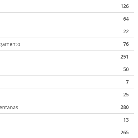
126
64
22
egamento
76
251
50
7
25
ventanas
280
13
265