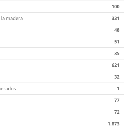
s
100
 la madera
331
48
51
35
621
32
merados
1
77
72
1.873