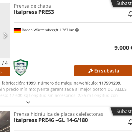
Subast
Prensa de chapa
Italpress
PRE53
Baden-Württemberg
1.367 km
9.000 
1
/
4
En subasta
s
e fabricación:
1999
, número de máquina/vehículo:
117591299
,
 Sin precio mínimo: ¡venta garantizada al mejor postor! DETALLES
: 17 600 kg Longitud sin accesorios: 2,55 m Longitud con
os: 0,9 m Ancho con accesorios: 1,25 m Dkedsznmdvepfx Alhor
on accesorios: 4,30 m Tensión de red: 415 V CA Frecuencia: 50 Hz
Subast
Prensa hidráulica de placas calefactoras
e térmico: AGIP ALARIA 3 EQUIPAMIENTO Marcado CE
Italpress
PRE46 –GL 14-6/180