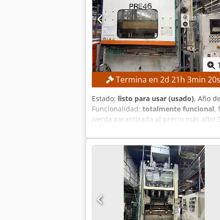
Termina en
2
d
21
h
3
min
19
Estado:
listo para usar (usado)
, Año d
Funcionalidad:
totalmente funcional
,
¡venta garantizada al precio más alto
hidráulica máxima: 600 bar Carrera 
Control: Control electrónico con panel
EQUIPAMIENTO Cabina de seguridad ce
calefactadas Prensa de termoformado 