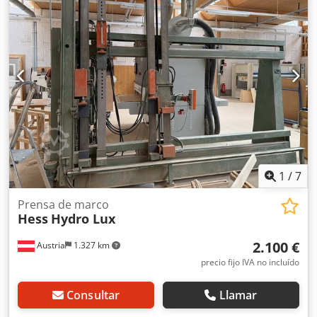
300 mm Unidad de control bimanual Sujeción lateral
excéntrica manual Codpfx Aopahmhsfporf Mesas de
entrada y salida de 2 m opcionales
1
/
7
Prensa de marco
Hess
Hydro Lux
2.100 €
Austria
1.327 km
precio fijo IVA no incluído
Consultar
Llamar