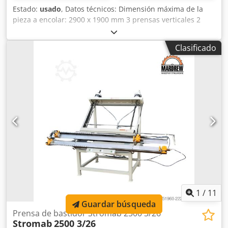
Estado:
usado
, Datos técnicos: Dimensión máxima de la
pieza a encolar: 2900 x 1900 mm 3 prensas verticales 2
prensas horizontales Crodozikz Uspfx Afpof Prensas
hidráulicas Alimentación: 400 V Potencia del motor: 1,5 kW
Clasificado
Revoluciones del motor: 1410 rpm Dimensiones totales:
Longitud: 3500 mm Anchura: 1000 mm Altura: 2600 mm
1
/
11
Guardar búsqueda
Prensa de bastidor Stromab 2500 3/26
Stromab
2500 3/26