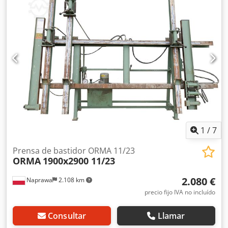
de rodaje con 4 ruedas giratorias (2 con freno) -
Recubrimiento en polvo (ant adherente), gris blanco RAL
9002, placa de presión y contrapeso azul añil RAL 5010 - El
modelo Quattra 1-SK está equipado con un ajuste de
confort de las unidades de accionamiento de la prensa
hidráulica manual y ofrece, por lo tanto, mayor seguridad
para el operario.
1
/
7
Prensa de bastidor ORMA 11/23
ORMA
1900x2900 11/23
2.080 €
Naprawa
2.108 km
precio fijo IVA no incluído
Consultar
Llamar