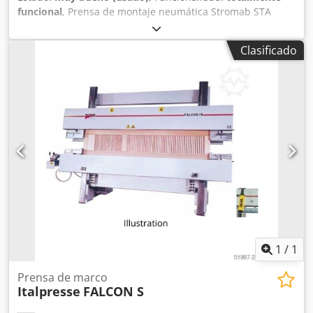
funcional
, Prensa de montaje neumática Stromab STA
2500 Longitud útil: 2500 mm Anchura útil: 1200 mm
Crsdpszhv Tysfx Afpof Fuerza de prensado a 8 bares: 2600
Clasificado
kg 2 prensas laterales Control neumático Certificado CE
1
/
1
Prensa de marco
Italpresse
FALCON S