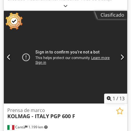
hasta: 3500 x 2400 mm -Sistema de sujeción de la madera:
neumático -Dimensiones en posición de trabajo:
Clasificado
4200/1100/A3700 mm Crjdpob A H Dhsfx Afpsf -
Dimensiones para el transporte: 4200/1200/A2300 mm -
Peso: aprox. 3500 kg
1
/
13
Prensa de marco
KOLMAG - ITALY
PGP 600 F
Cantù
1.199 km