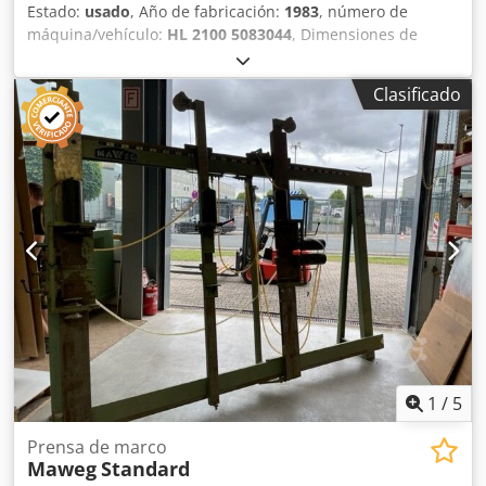
Estado:
usado
, Año de fabricación:
1983
, número de
máquina/vehículo:
HL 2100 5083044
, Dimensiones de
trabajo: 3000 x 2250 mm (largo x alto) 3 barras de presión
verticales 2 barras de presión horizontales Ajuste eléctrico
Clasificado
de la altura y el ancho Con sistema de detección
automática Credszl Rugjpfx Afpof Máquina en buen
estado.
1
/
5
Prensa de marco
Maweg
Standard