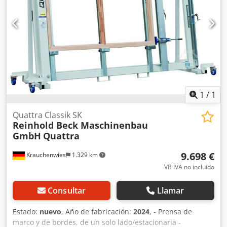
Velocidad de desplazamiento = 800 mm/seg.; Carrera de
punzonado = 63 mm/s, avance/retorno 125/125 mm/seg.
Manejo mediante panel de control y presostato/palanca de
control Equipo: 2x rodillos de alimentación Ø 120 x 1630
mm cerrados/abiertos neumáticamente *
1
/
1
Quattra Classik SK
Reinhold Beck Maschinenbau
GmbH
Quattra
9.698 €
Krauchenwies
1.329 km
VB IVA no incluído
Consultar
Llamar
Estado:
nuevo
, Año de fabricación:
2024
, - Prensa de
marco y de bordes, de un solo lado/estacionaria -