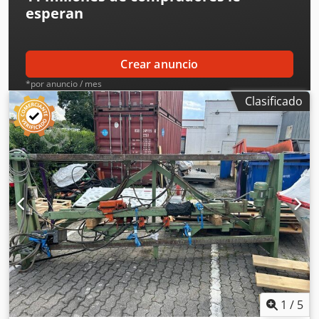
esperan
Crear anuncio
*por anuncio / mes
Clasificado
1
/
5