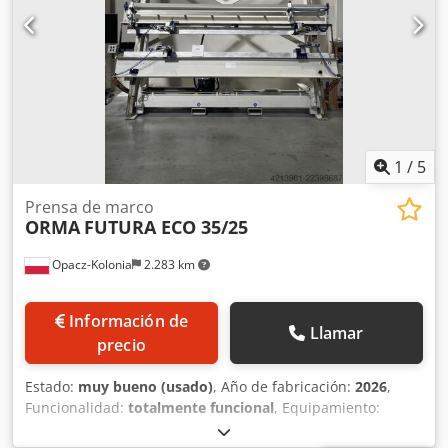
8120x1000x2300 mm – Peso de la máquina: 4800 kg
1
/
5
Prensa de marco
ORMA
FUTURA ECO 35/25
Opacz-Kolonia
2.283 km
Información de
Llamar
precio
Estado:
muy bueno (usado)
, Año de fabricación:
2026
,
Funcionalidad:
totalmente funcional
, Equipamiento:
Marcado CE
, ESPECIFICACIONES TÉCNICAS Dimensiones