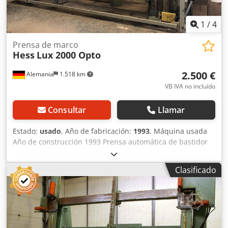
1
/
4
Prensa de marco
Hess
Lux 2000 Opto
2.500 €
Alemania
1.518 km
VB IVA no incluído
Consultar
Llamar
Estado:
usado
, Año de fabricación:
1993
, Máquina usada
Año de construcción 1993 Prensa automática de bastidor
Área de trabajo 3550 x 2400/2600 mm Rango de presión
120 bar Presión por 21000 N/kp Carrera del cilindro
Clasificado
vertical 250 mm, horizontal 20 u 80 mm Control automático
Crsdpfx Ajw I Ui Usfpsf Conexión eléctrica con barra de
media presión Equipamiento especial: Impulso "Prensa
abierta" Dispositivo de posicionamiento vertical Dispositivo
de nivelación de anchura para 1 MB 1 cilindro de presión
horizontal adicional Compensación del peso del muelle