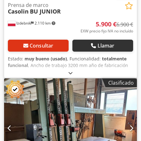
Prensa de marco
Casolin
BU JUNIOR
5.900 €
Izdebnik
2.110 km
6.900 €
EXW precio fijo IVA no incluído
Consultar
Llamar
Estado:
muy bueno (usado)
, Funcionalidad:
totalmente
funcional
, Ancho de trabajo 3200 mm año de fabricación
1992 potencia del motor 7 kW ajuste del tiempo de
prensado apertura automática interruptor de seguridad -
Clasificado
tirador de emergencia Crsdpsypg Rmofx Afpof