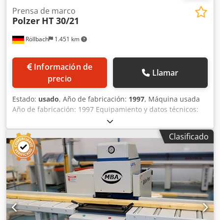
Prensa de marco
Polzer
HT 30/21
Röllbach
1.451 km
Información de
Llamar
precio
Estado:
usado
, Año de fabricación:
1997
, Máquina usada
Año de fabricación: 1997 Equipamiento y datos técnicos:
Accionamiento electrohidráulico Cilindros de prensado
verticales: 3 unidades Carrera de los cilindros verticales:
Clasificado
aprox. 130 mm Cilindros verticales ajustables mediante
rejilla perforada Cilindros de prensado horizontales: 2
unidades Crodpfjzk Nkdjx Afpof Carrera de los cilindros
horizontales: aprox. 130 mm Fuerza de prensado
horizontal: aprox. 2.000 kp Viga de presión central: 1
unidad Control: manual mediante palanca Área de
prensado: 3.000 × 2.100 mm (L × A) Dimensiones: 3.500 ×
800 × 2.100 mm Peso: aprox. 1.500 kg Los datos indicados