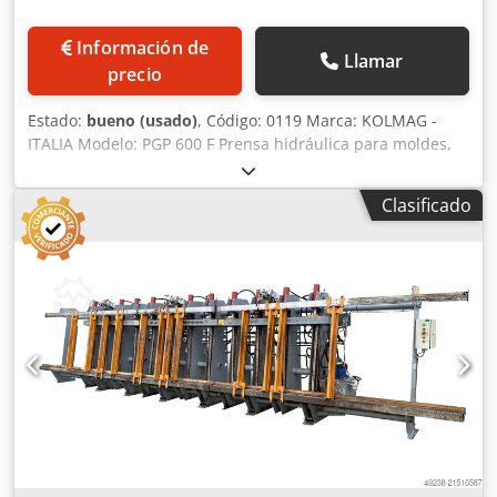
Información de
Llamar
precio
Estado:
bueno (usado)
, Código: 0119 Marca: KOLMAG -
ITALIA Modelo: PGP 600 F Prensa hidráulica para moldes,
marcos, elementos de mobiliario, puertas de madera
maciza, materiales plásticos, materiales compuestos y
Clasificado
otros materiales. Prensa de estructura modular con placas
gruesas y pesadas sin soldaduras, accionada por máquina
herramienta. Planta oleodinámica con sistema de
prellenado de pistones para una rápida apertura y cierre
de los platos. Dimensiones de los platos de acero macizo:
1600 x 500 mm - Espesor: 60 mm con resistencias
eléctricas - Temperatura máxima: 260°. Diámetro de los 3
pistones: 240 mm Presión: 56 kg/cm² Empuje: 450
toneladas Fotocélulas de seguridad Unidad de potencia
hidráulica: 7,5 kW Potencia absorbida por los platos
calefactores: 31 kW Crjdpfx Aowk Ntzefpof Cuadro de
control con manómetro - Temporizador de apertura de los
platos - Teletermómetro para regular la temperatura del