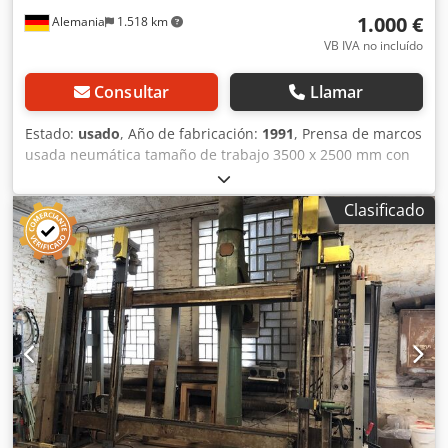
1.000 €
Alemania
1.518 km
VB IVA no incluído
Consultar
Llamar
Estado:
usado
, Año de fabricación:
1991
, Prensa de marcos
usada neumática tamaño de trabajo 3500 x 2500 mm con
viga de presión central precisión angular absoluta sin
corrección Cedpfxsw I Un Ro Afperf altura de trabajo
Clasificado
cómoda gracias al ajuste de todas las esquinas de
prensado accionamiento de los cilindros de trabajo
mediante 2 válvulas de aire comprimido todas las
esquinas de presión son ajustables la presión es ajustable
de 0-15 bar Disponibilidad: a corto plazo Ubicación de
almacén: Röllbach