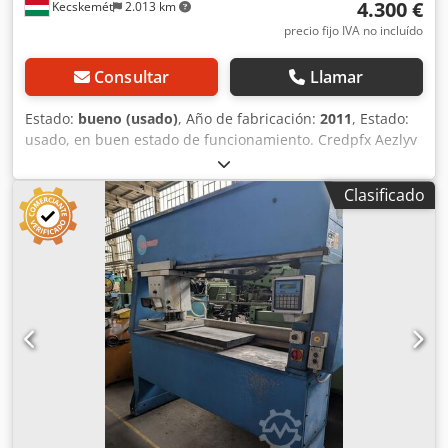
4.300 €
Kecskemét
2.013 km
precio fijo IVA no incluído
Consultar
Llamar
Estado:
bueno (usado)
, Año de fabricación:
2011
, Estado:
usado, en buen estado de funcionamiento. Credpfx Aezlyv
Tjfpsf La robusta estructura del bastidor y las vigas de la
prensa garantizan un montaje y un encolado precisos del
Clasificado
bastidor. La prensa asegura una escuadría precisa y evita
la deformación o el pandeo del bastidor. Gracias al largo
recorrido de los cilindros hidráulicos, la viga inferior y las
mordazas de sujeción requieren ajustes menos
frecuentes. La viga inferior cuenta con elevación y bloqueo
automáticos. Especificaciones técnicas: • Tamaño máximo
del bastidor: 3000 × 2000 mm • Tamaño mínimo del
bastidor: 250 × 340 mm • Potencia de la bomba hidráulica:
3 kW • Fuerza máxima total de presión en las vigas
horizontal y vertical: 19 toneladas • Recorrido del cilindro
hidráulico vertical: 1100 mm • Recorrido del cilindro
hidráulico horizontal: 1200 mm • Viga inferior ajustable a