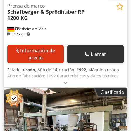
Prensa de marco
Schafberger & Sprödhuber
RP
1200 KG
Flörsheim am Main
1.425 km
Información de
Llamar
precio
Estado:
usado
, Año de fabricación:
1992
, Máquina usada
Año de fabricación: 1992 Características y datos técnicos:
Prensa de bastidor controlada electro-hidráulicamente
Fuerza de prensado hasta 1.200 kg Dos vigas de presión
Clasificado
longitudinales móviles montadas con doble rodamiento de
bolas y guías Estas guías permiten un ajuste continuo de
la altura de los cilindros Los cilindros de prensado se
ajustan mediante palanca de presión de liberación rápida
con bloqueo automático Dos válvulas de control electro-
hidráulicas (con 3 etapas de conmutación), operadas