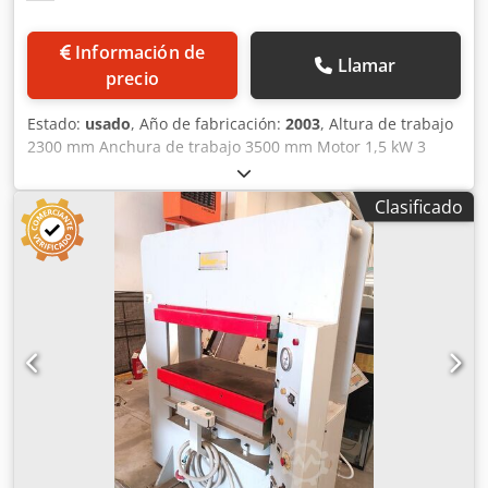
Información de
Llamar
precio
Estado:
usado
, Año de fabricación:
2003
, Altura de trabajo
2300 mm Anchura de trabajo 3500 mm Motor 1,5 kW 3
cilindros de presión desde arriba 2 desde el lateral Presión
de prensado por cilindro 3000 kg Carrera del cilindro de
Clasificado
prensado hasta 200 mm Hidráulica 10-150 bar Necesidad
de espacio: 3950 x 900 x 2550 mm Peso: 670 kg Ubicación
de almacenamiento: Nattheim Cjdevvkmbspfx Afporf