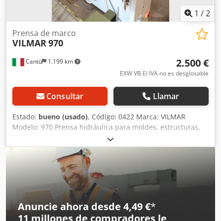
1
/
2
Prensa de marco
VILMAR
970
2.500 €
Cantù
1.199 km
EXW VB El IVA no es desglosable
Consultar
Llamar
Estado:
bueno (usado)
, Código: 0422 Marca: VILMAR
Modelo: 970 Prensa hidráulica para moldes, estructuras,
elementos de mobiliario, puertas de madera maciza,
materiales plásticos, materiales compuestos y diversos
otros usos. Dimensiones de la superficie de trabajo: 970 x
500 mm Apertura: 350 mm N.º de pistones: 3 Unidad de
potencia hidráulica Crjdpfx Aszkqk Eofpef Dimensiones
totales: 1630 x 1300 x 2100 mm (alto) Máquina que
requiere reacondicionamiento.
Anuncie ahora desde 4,49 €
*
11 millones de compradores
le