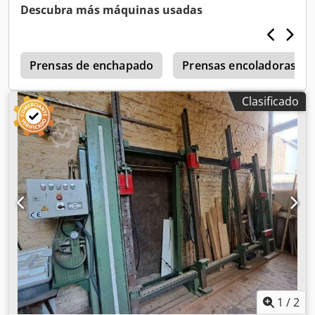
aproximadamente 2450 mm 2 cilindros de prensado
Descubra más máquinas usadas
horizontales 3 cilindros de prensado verticales
Disponibilidad: según acuerdo Ubicación: Röllbach
Prensas de enchapado
Prensas encoladoras
Clasificado
1
/
2