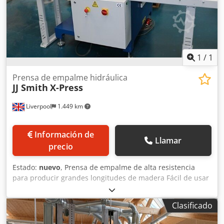
están sujetos a modificaciones hasta la llegada de la
máquina a nuestro almacén. Disponibilidad: a corto plazo
Ubicación: 63934 Röllbach
1
/
1
Prensa de empalme hidráulica
JJ Smith
X-Press
Liverpool
1.449 km
Información de
Llamar
precio
Estado:
nuevo
, Prensa de empalme de alta resistencia
para producir grandes longitudes de madera Fácil de usar
Las placas superior e inferior prensan simultáneamente
Tiempo de ciclo muy rápido Paquete hidráulico de 35
Clasificado
toneladas de capacidad Motor de 7,5 kW Cabezal de
accionamiento neumático Sección máxima de madera 75 x