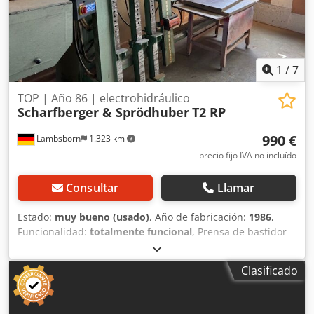
1
/
7
TOP | Año 86 | electrohidráulico
Scharfberger & Sprödhuber
T2 RP
990 €
Lambsborn
1.323 km
precio fijo IVA no incluído
Consultar
Llamar
Estado:
muy bueno (usado)
, Año de fabricación:
1986
,
Funcionalidad:
totalmente funcional
, Prensa de bastidor
T2 RP Año de fabricación: 1986, 2,2 kW Electrohidráulica 3
cilindros de prensado verticales, 2 horizontales Presión de
Clasificado
prensado regulable: 0 – 2000 kg Codpju Rp Eisfx Afperf
Dimensiones de prensado: 2500 x 3000 mm Espacio
requerido: 4000 x 950 x 2600 mm ¡Transporte posible con