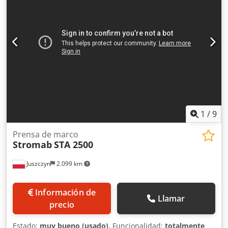
coste adicional! Por la antigüedad de la máquina usada,
queda excluida la garantía en ventas a clientes
comerciales.
1
/
9
Prensa de marco
Stromab
STA 2500
Juszczyn
2.099 km
Información de
Llamar
precio
Estado:
muy bueno (usado)
, Funcionalidad:
totalmente