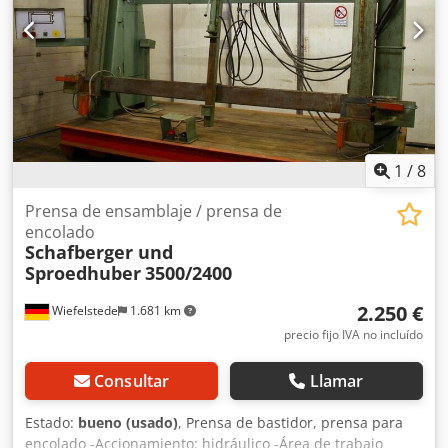
Cuerda de tracción del dispositivo de seguridad laboral
Dimensiones de instalación 5150 x 1500 x 3340 mm Peso
2500 kg Conexión eléctrica 3,5 kW Conexión de aire
comprimido R 3/8" máx. 8 bar Disponibilidad: a corto plazo
Ubicación: Röllbach
1
/
8
Prensa de ensamblaje / prensa de
encolado
Schafberger und
Sproedhuber
3500/2400
2.250 €
Wiefelstede
1.681 km
precio fijo IVA no incluído
Consultar
Llamar
Estado:
bueno (usado)
, Prensa de bastidor, prensa para
encolado -Accionamiento: hidráulico -Área de trabajo