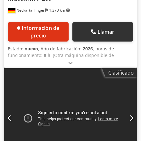
Neckartailfingen
1.370 km
Información de
Llamar
precio
Estado:
nuevo
, Año de fabricación:
2026
, horas de
funcionamiento:
8 h
, ¡Otra máquina disponible de
inmediato! Máquina muy robusta con alta fuerza de
prensado. - También es adecuada para producir una
Clasificado
calidad de briqueta comercializable, dependiendo del
material. El cilindro de prensado de gran tamaño y la
briqueta de 80 mm lo hacen posible. Nuestra serie de
prensas para briquetas más vendida: + Tecnología
probada y sencilla, para una fiabilidad extremadamente
alta + 25 años de experiencia, desarrollo continuo y
conocimientos técnicos + Miles de máquinas en
funcionamiento con clientes satisfechos + Excelente
relación calidad-precio Recargo por sistema de
refrigeración: 4.995 € netos (también se puede instalar