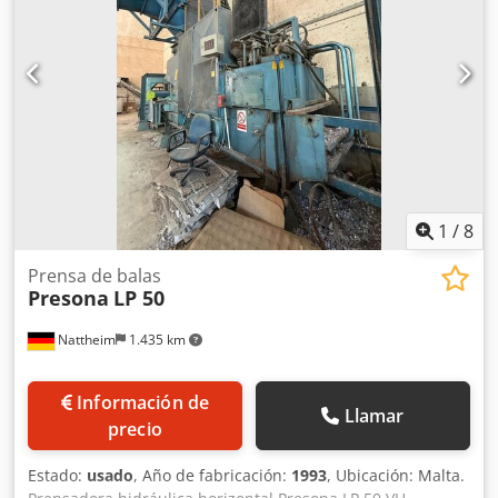
1
/
8
Prensa de balas
Presona
LP 50
Nattheim
1.435 km
Información de
Llamar
precio
Estado:
usado
, Año de fabricación:
1993
, Ubicación: Malta.