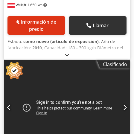
Wels
1.650 km
Información de
Llamar
precio
Estado:
como nuevo (artículo de exposición)
, Año de
fabricación:
2010
, Capacidad: 180 - 300 kg/h Diámetro del
briquete: 50 mm Capacidad del depósito: 0,3 m³ Bomba de
lubricación: 1,0 kW Potencia del motor: 15 kW Máquina de
Clasificado
demostración con pocas horas de funcionamiento - Prensa
automática para briquetar virutas de madera y otros
residuos - Lubricación por aceite a presión para las piezas
móviles sometidas a altas cargas - Cilindro hidráulico de
pinza en la prensa para aumentar la calidad del briquete
Csdsxy S E Nepfx Acijrf - Control eléctrico para todas las
operaciones - La cabeza de la prensa puede ser calentada
o enfriada durante el proceso de briquetado - Requisitos
para el material a prensar: Contenido de humedad entre 8
y 14 % Granulometría entre 1 y 12 mm Datos técnicos: -
Potencia total: aprox. 22,0 kW - Presión sobre el pistón: