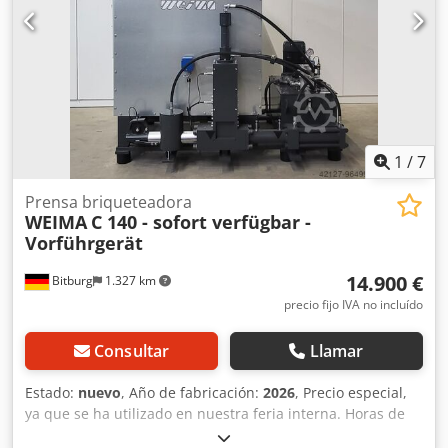
1
/
7
Prensa briqueteadora
WEIMA
C 140 - sofort verfügbar -
Vorführgerät
14.900 €
Bitburg
1.327 km
precio fijo IVA no incluído
Consultar
Llamar
Estado:
nuevo
, Año de fabricación:
2026
, Precio especial,
ya que se ha utilizado en nuestra feria interna. Horas de
funcionamiento: 2 Disponible de inmediato; la venta está