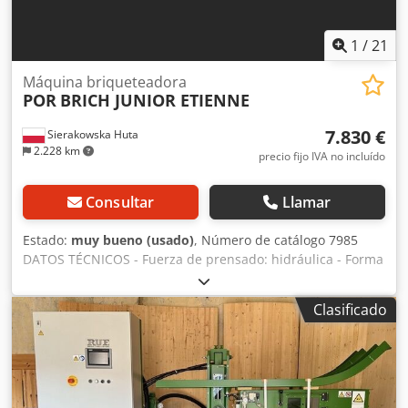
1
/
21
Máquina briqueteadora
POR
BRICH JUNIOR ETIENNE
7.830 €
Sierakowska Huta
2.228 km
precio fijo IVA no incluído
Consultar
Llamar
Estado:
muy bueno (usado)
, Número de catálogo 7985
DATOS TÉCNICOS - Fuerza de prensado: hidráulica - Forma
del briquete: redonda - Diámetro del briquete: 50 mm -
Diámetro del depósito: 1000 mm - Rendimiento: hasta 10
Clasificado
briquetas/min, hasta aprox. 90 kg/h - Funcionamiento
automático de la máquina - Motor: 5,5kW - Dimensiones
(L/A/H): 1720x1100x1500 mm - Peso: aprox. 650 kg
VENTAJAS – Fabricación italiana – Prensa briquetadora
usada Crodpfx Ajzh Iy Eecief – Sin repintar – Estado muy