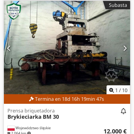
Esta es una máquina nueva disponible de inmediato.
Subasta
Crsdjukfvpjpfx Acijf
1
/
10
Termina en
18
d
16
h
19
min
45
s
Prensa briquetadora
Brykieciarka
BM 30
Województwo śląskie
12.000 €
2.064 km