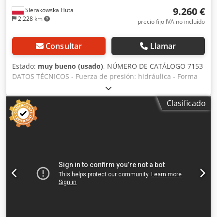
9.260 €
Sierakowska Huta
2.228 km
precio fijo IVA no incluído
Consultar
Llamar
Estado:
muy bueno (usado)
, NÚMERO DE CATÁLOGO 7153
DATOS TÉCNICOS - Fuerza de presión: hidráulica - Forma
del briquete: redonda - Diámetro del briquete: 70 mm -
Dimensiones del depósito (Al/An): 920x870 mm -
Clasificado
Rendimiento: aprox. 110 kg/h - Funcionamiento automático
de la máquina - Enfriador de aceite - Calentamiento de
aceite - Ventana de inspección Csdozh H Rispfx Acierf -
Motor: 7,5 kW - Dimensiones (L/An/Al): 1750x1300x1460
mm - Peso: 825 kg VENTAJAS – Sin pintar – Fabricación
italiana – Prensa briquetadora usada – Muy buen estado
Precio neto: 38.900 PLN Precio neto: 9.260 EUR según tipo
de cambio de 4,2 EUR (Los precios pueden variar en caso
de fluctuaciones)