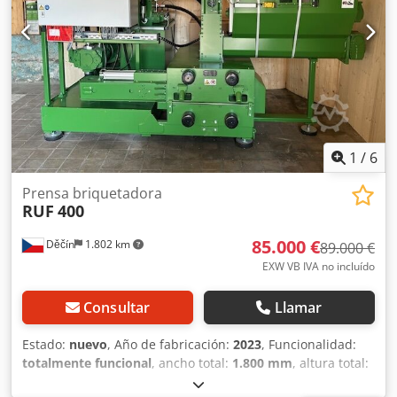
bueno Precio neto: 32.900 PLN Precio neto: 7.830 EUR
según un tipo de cambio de 4,2 EUR/PLN (Los precios
pueden variar con fluctuaciones significativas del tipo de
cambio)
1
/
6
Prensa briquetadora
RUF
400
85.000 €
Děčín
1.802 km
89.000 €
EXW VB IVA no incluído
Consultar
Llamar
Estado:
nuevo
, Año de fabricación:
2023
, Funcionalidad:
totalmente funcional
, ancho total:
1.800 mm
, altura total:
2.000 mm
, longitud total:
1.600 mm
, peso total:
3.000 kg
,