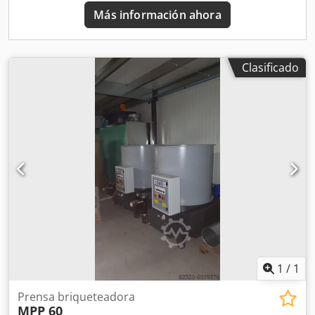
solo eje con paletas Transportador de tornillo accionado 4
Más información ahora
mantos adicionales para la preparación de matrices
adicionales
Clasificado
1
/
1
Prensa briqueteadora
MPP 60