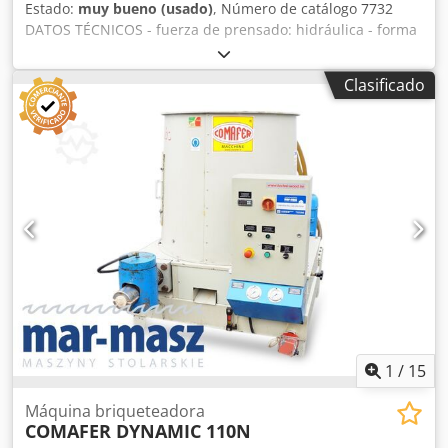
Estado:
muy bueno (usado)
, Número de catálogo 7732
DATOS TÉCNICOS - fuerza de prensado: hidráulica - forma
del briquete: redonda - diámetro del briquete: 70mm -
diámetro del depósito: 1200mm - rendimiento: aprox.
Clasificado
70kg/h - funcionamiento automático de la máquina -
motor: 7,5kW - presión máxima de trabajo: 150 bar -
diámetro de conexión de aspiración: 90mm Codezhvaaspfx
Acisrf - diámetro de la abertura de la bolsa filtrante:
500mm - altura máxima de la bolsa: 900mm - dimensiones
(LxAnxAl): 1950x1400x2700mm - peso: 1130kg VENTAJAS -
fabricación italiana - posibilidad de conexión directa al
extractor de virutas - prensa briquetadora usada -
documentación técnica DTR - estado: muy bueno Precio
neto: 29.900 PLN Precio neto: 7.120 EUR (en base a un tipo
de cambio de 4,2 EUR) (Los precios pueden variar según
fluctuaciones del tipo de cambio)
1
/
15
Máquina briqueteadora
COMAFER DYNAMIC 110N