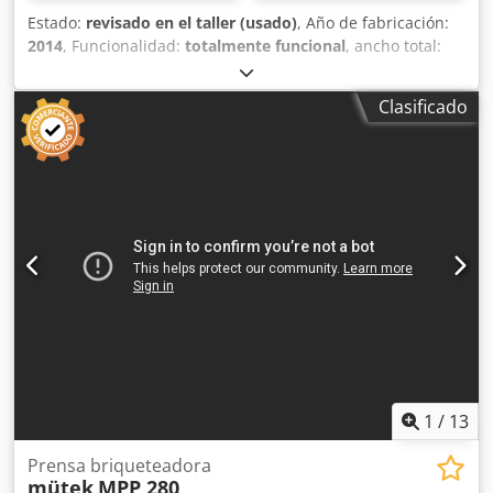
Accesorios: Control de la longitud de la briqueta
Estado:
revisado en el taller (usado)
, Año de fabricación:
Encendido y apagado automático Ubicación: 54634 Bitburg
2014
, Funcionalidad:
totalmente funcional
, ancho total:
1.350 mm
, altura total:
1.500 mm
, longitud total:
2.000
mm
, peso total:
1.350 kg
, tensión de entrada:
9 V
,
Clasificado
capacidad del depósito de aceite:
250 l
, Equipamiento:
unidad de refrigeración
, Prensa para briquetas POR,
modelo Oscar, 9,2 kW, reacondicionada, con nuevo
armario de control, disponible de inmediato. Csdpfx Aszq
Hwbscisrf Rendimiento de hasta 175 kg/h, diámetro de las
briquetas de 70 mm; si se desea, se puede añadir un
nuevo sistema de refrigeración (enfriador). Se puede
inspeccionar con la máquina en funcionamiento.
1
/
13
Prensa briqueteadora
mütek
MPP 280