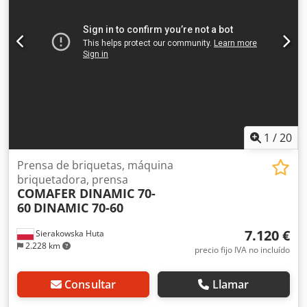
documentación técnica (DTR) – estado muy bueno Precio
neto: 34.900 PLN Precio neto: 8.300 EUR, según tipo de
cambio de 4,2 EUR (Los precios pueden variar con
fluctuaciones significativas del tipo de cambio)
1
/
20
Prensa de briquetas, máquina
briquetadora, prensa
COMAFER DINAMIC 70-
60
DINAMIC 70-60
7.120 €
Sierakowska Huta
2.228 km
precio fijo IVA no incluído
Consultar
Llamar