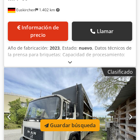
Euskirchen
1.402 km
Información de
Llamar
precio
Año de fabricación:
2023
, Estado:
nuevo
, Datos técnicos de
la prensa para briquetas: Capacidad de procesamiento:
30-60 kg/h La capacidad de producción de briquetas se
refiere a una densidad aparente del material de partida de
Clasificado
200 kg/m³ Potencia del motor: 5,5 kW Diámetro de la
briqueta: 50 mm Peso: aprox. 680 kg 1680 x 1100 x 1500
mm Equipamiento: - Arranque/parada automático de la
prensa para briquetas mediante sonda de paletas
giratorias - Tapa de inspección - Soporte para tubo de
transporte para la prensa para briquetas - Ventana de
visión en el contenedor Crodpfxjkuz Tus Aciof Requisitos
del material de partida para la fabricación de briquetas: -
Guardar búsqueda
El contenido de humedad (en estado seco) debe estar
entre un mínimo del 6 % y un máximo del 18 % - Longitud
de las virutas: máximo 15 mm - Temperatura ambiente: