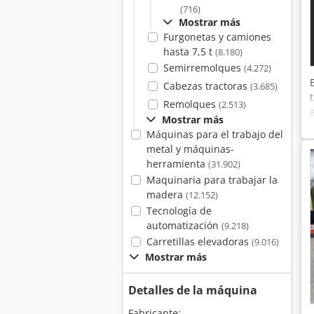
(716)
Mostrar más
Furgonetas y camiones
hasta 7,5 t
(8.180)
Semirremolques
(4.272)
Cabezas tractoras
(3.685)
Remolques
(2.513)
Mostrar más
Máquinas para el trabajo del
metal y máquinas-
herramienta
(31.902)
Maquinaria para trabajar la
madera
(12.152)
Tecnología de
automatización
(9.218)
Carretillas elevadoras
(9.016)
Mostrar más
Detalles de la máquina
Fabricante: