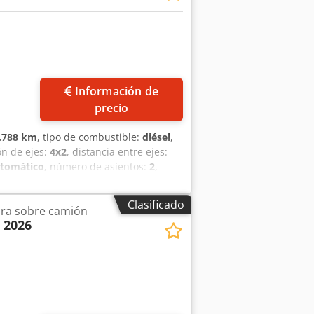
pamiento: Versalift ET-30 =
.33.10.655 IBAN:
 nuestros datos bancarios antes de
pósito. - Se reserva el derecho a
Información de
precio
.788 km
, tipo de combustible:
diésel
,
ón de ejes:
4x2
, distancia entre ejes:
tomático
, número de asientos:
2
,
0 mm
, Año de fabricación:
2026
, horas
nado, control de crucero, grúa,
Clasificado
ora sobre camión
= Año de fabricación: 2026
| 2026
l máximo: 31,50 m Alcance lateral
d de carga de la plataforma: 600 kg
sx Aigja Chasis del camión: MAN TGS
ficación CE: Sí === EQUIPAMIENTO Y
e posicionamiento automático Función
ro de la plataforma: 2 x 200° Rango de
tema de información para el conductor