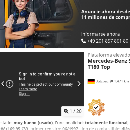
Información general Codpfxszr Ip Uo Aigjha Cabina: sencilla Matrícu
Frenos: frenos de disco Suspensión: suspensión de ballestas Eje d
Anuncie ahora desde 
215/75 R17.5; carga máxima del eje: 2480 kg; dibujo de los neumátic
11 millones de comp
neumáticos, lado derecho: 20% Eje trasero: medida de los neumáti
eje: 3400 kg; dibujo de los neumáticos, lado izquierdo: 60%; dibuj
Pesos Peso en vacío: 5.880 kg Carga útil: 2.370 kg MMA (masa máxim
Informarse ahora
técnico: muy bueno Estado estético: muy bueno Daños: ninguno
+49 201 857 861 80
Plataforma elevad
Mercedes-Benz
T180 Top
Butzbach
1.471 km
1
/
20
Estado:
muy bueno (usado)
, Funcionalidad:
totalmente funcional
,
kW (169,95 CV)
, primer registro:
06/1997
, tipo de combustible:
diés