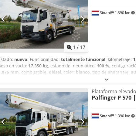
adicional = MMA (masa máxima autorizada): 5.300 kg Marca del equi
Información de la empresa = Datos bancarios: Cuenta Rabobank: 39
Sittard
1.390 km
NL73RABO0393310655 Código Swift: RABONL2U - ¡Verifique siempre
realizar la transacción! - No es posible reservar vehículos sin un de
errores tipográficos y de texto en todos los vehículos ofrecidos.
1
/
17
Estado:
nuevo
, Funcionalidad:
totalmente funcional
, kilometraje:
1
peso en vacío:
17.350 kg
, estado del neumático:
100 %
, configuraci
5.075 mm
, combustible:
diésel
, color:
blanco
, tipo de engranaje:
au
longitud total:
9.920 mm
, ancho total:
2.530 mm
, altura total:
3.96
de funcionamiento:
1 h
, Equipamiento:
ABS, airbag, aire acondicio
Plataforma elevad
vehículo para no fumadores
, === DATOS TÉCNICOS IMPORTANTES ==
Palfinger
P 570 
Kilometraje: 1.788 km Altura de trabajo: 48,00 m Alcance horizonta
máximo: 28,00 m Altura máxima de la plataforma: 46,00 m Capacida
Dimensiones de la plataforma: 3,81 x 1,04 x 1,10 m Chedpfjzp Dy R
Sittard
1.390 km
18.320 Transmisión: Automática Peso del vehículo: 17.350 kg Certi
CARACTERÍSTICAS === Plataforma de trabajo telescópica Sistema d
de retorno a la posición inicial Rango de giro de la torreta: 540° Gi
giro del brazo de la plataforma: 240° Cámara de visión trasera Sis