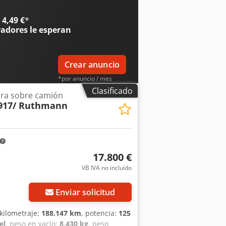
la: TFF-33-P Configuración del eje
elantero: medida de los neumáticos:
4,49 €
*
os, lado izquierdo: 20%; dibujo de los
radores
le esperan
cos: 215/70 R17.5; carga máxima del
o de los neumáticos, lado derecho: 60%
a autorizada): 8.250 kg Estado Estado
Crear anuncio
*por anuncio / mes
Clasificado
ora sobre camión
917/ Ruthmann
17.800 €
VB IVA no incluído
Enviar solicitud
 kilometraje:
188.147 km
, potencia:
125
el
, peso en vacío:
8.430 kg
, peso