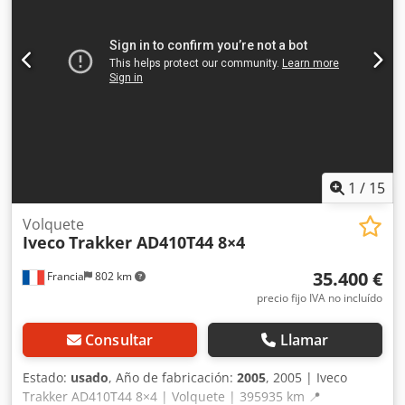
1
/
15
Volquete
Iveco
Trakker AD410T44 8×4
35.400 €
Francia
802 km
precio fijo IVA no incluído
Consultar
Llamar
Estado:
usado
, Año de fabricación:
2005
, 2005 | Iveco
Trakker AD410T44 8×4 | Volquete | 395935 km 📍