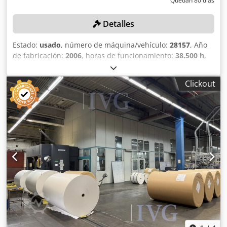
Quedan 80 días
Detalles
Estado:
usado
, número de máquina/vehículo:
28157
, Año
de fabricación:
2006
, horas de funcionamiento:
38.500 h
,
Máx. revoluciones del cilindro: 40.000 1/h, longitud del
tramo: 1.240 mm, ancho de la banda: 1.460 mm, máx.
Clickout
velocidad de la banda: 13,78 m/s, formato: horizontal (60
páginas), 2ª unidad de plegado (reacondicionada y
adaptada en 2014): vertical (48 páginas), gramaje del
papel: 40-120 g/m², compuesto por: alimentación manual
de rollos de papel MAN ROLAND AUROload 1.0 (incluido
sistema de pesaje), cambiador de rollos MEGTEC DLC 3200,
año de fabricación: 2006, número de serie: 0187DJ, ancho
de la banda: 1.530 mm, 4 unidades de impresión dúplex
(sistema de lavado de mantas de caucho Oxy-Dry Brush,
sistema de lavado de la unidad de entintado, sistema
antiemulsionante, sistema de suministro de tinta),
humedecedor TECHNOTRANS Delta 400, dispositivo de
recogida de papel BALDWIN S18, control de registro de
color, sistema de secado por aire caliente MEGTEC Dual