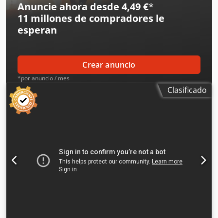
Anuncie ahora desde 4,49 €
*
Hyperchill Hiross, R407c (el sistema de refrigeración está
11 millones de compradores
le
defectuoso). Dsdpfjzqzaqox Acyekr
esperan
Crear anuncio
*por anuncio / mes
Clasificado