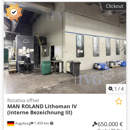
mecánico
, FM7, 310 CV Dedpfeztk Rqex Acyskr Caja de
Clickout
cambios manual, 12 velocidades Volquete de tres lados
Neumáticos 13R22,5 Bloqueo del diferencial Camión
francés Buen estado Precio: 16900 € (neto)
1
/
4
Rotativa offset
MAN ROLAND
Lithoman IV
(interne Bezeichnung III)
650.000 €
Augsburg
1.459 km