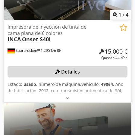
1
/
4
Impresora de inyección de tinta de
cama plana de 6 colores
INCA
Onset S40i
15.000 €
Saarbrücken
1.295 km
Quedan 44 días
Detalles
Estado:
usado
, número de máquina/vehículo:
49064
, Año
de fabricación:
2012
, con transmisión automática de 3/4,
kit antiestático, peso: aproximadamente 6000 kg, 6 colores,
con sistema de apilamiento lateral izquierdo con mesa
elevadora de tijera, mesa de transferencia lateral derecha
con elementos plegables neumáticos, unidad de control,
sistema de escáner láser SICK, 1 depósito de aire
comprimido ATLAS COPCO Ø 60 x 150 cm, sistema de
refrigeración/unidad de enfriamiento industrial PARKER