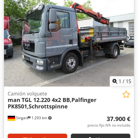
rodadura izquierda (exterior): 18 mm; Profundidad de la
banda de rodadura derecha (interior): 18 mm; Profundidad
de la banda de rodadura derecha (exterior): 18 mm;
Reducción: Ejes planetarios externos; Frenos: Frenos de
tambor Djdpjzra Ivjfx Acyskr Peso en vacío: 10.000 kg Carga
útil: 9.000 kg Peso máximo autorizado: 19.000 kg Daños:
ninguno
1
/
15
Camión volquete
man
TGL 12.220 4x2 BB,Palfinger
PK8501,Schrottspinne
37.900 €
Singen
1.293 km
precio fijo IVA no incluído