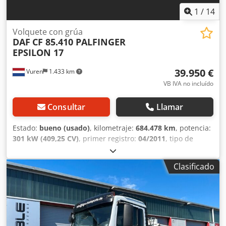
1
/
14
Volquete con grúa
DAF
CF 85.410 PALFINGER
EPSILON 17
39.950 €
Vuren
1.433 km
VB IVA no incluído
Consultar
Llamar
Estado:
bueno (usado)
, kilometraje:
684.478 km
, potencia:
301 kW (409,25 CV)
, primer registro:
04/2011
, tipo de
combustible:
diésel
, tamaño del neumático:
385/65R22,5
,
configuración de ejes:
8x4
, distancia entre ejes:
4.620 mm
,
Clasificado
combustible:
diésel
, color:
otro
, cabina del conductor:
cabina del conductor
, tipo de engranaje:
mecánico
,
número de marchas:
16
, clase de emisión:
Euro 5
,
amortiguación:
acero
, número de asientos:
2
, longitud
total:
9.200 mm
, ancho total:
2.550 mm
, altura total:
3.860
mm
, longitud del espacio de carga:
5.490 mm
, anchura