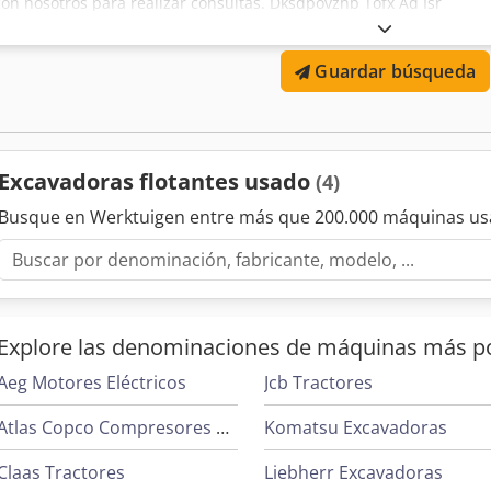
con nosotros para realizar consultas. Dksdpovzhb Tofx Ad Isr
Guardar búsqueda
Excavadoras flotantes usado
(4)
Busque en Werktuigen entre más que 200.000 máquinas us
Explore las denominaciones de máquinas más p
Aeg Motores Eléctricos
Jcb Tractores
Atlas Copco Compresores De Tornillo
Komatsu Excavadoras
Claas Tractores
Liebherr Excavadoras