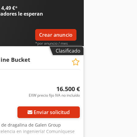
 máquina está en funcionamiento y
4,49 €
*
 disponible un grupo electrógeno
radores
le esperan
noma, sin conexión a la red. Dksdovv
Crear anuncio
*por anuncio / mes
Clasificado
ine Bucket
16.500 €
EXW precio fijo IVA no incluído
Enviar solicitud
las de dragalina de Galen Group
celencia en ingeniería! Comuníquese