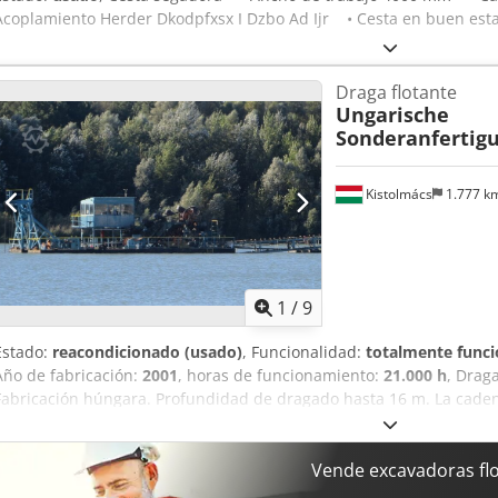
Acoplamiento Herder Dkodpfxsx I Dzbo Ad Ijr • Cesta en buen est
Draga flotante
Ungarische
Sonderanfertig
Kistolmács
1.777 k
1
/
9
Estado:
reacondicionado (usado)
, Funcionalidad:
totalmente funci
Año de fabricación:
2001
, horas de funcionamiento:
21.000 h
, Drag
Fabricación húngara. Profundidad de dragado hasta 16 m. La caden
unidades, con una rotación se draga aproximadamente 3 m³ de gra
según la profundidad. Longitud de la máquina: 20 m, cinta flotante
ancho de cinta, cinta de depósito: 30 m de longitud, cable para todo
Vende excavadoras fl
completamente renovada hace 4 años. La transmisión fue moderni