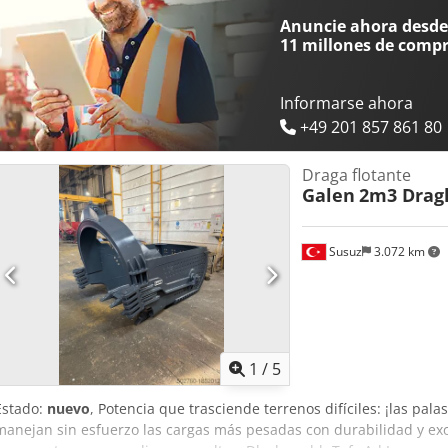
de frecuencia para permitir el control de la velocidad y el par. La
Anuncie ahora desde 
puede ser inspeccionada en Letenye (Hungría). Opcionalmente, hay
11 millones de comp
diésel de 400 kVA, lo que permite operar la máquina de forma autó
Nwxspfx Ad Isr
Informarse ahora
+49 201 857 861 80
Draga flotante
Galen
2m3 Dragl
Susuz
3.072 km
1
/
5
Estado:
nuevo
, Potencia que trasciende terrenos difíciles: ¡las pa
manejan sin esfuerzo las cargas más pesadas con durabilidad y ex