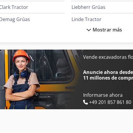
Clark Tractor
Liebherr Grúas
Demag Grúas
Linde Tractor
Mostrar más
Ge Ultrasonido
Mafi Tractor
Ingersoll Rand Compresores
Metso Bombas
Ingersoll Rand Herramientas
Vende excavadoras fl
Iveco Volquetes
Oms Flejadoras
Anuncie ahora desde 
11 millones de comp
Informarse ahora
+49 201 857 861 80