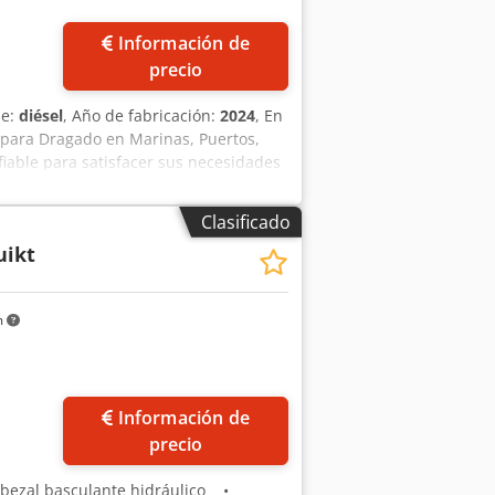
Información de
precio
le:
diésel
, Año de fabricación:
2024
, En
para Dragado en Marinas, Puertos,
iable para satisfacer sus necesidades
es ideal para una amplia gama de
cterísticas Principales: - Potente
Clasificado
plicaciones Versátiles: Perfecta para
uikt
n Duradera: Diseñada para uso
ximiza la productividad en proyectos
- Profundidad de dragado: 10 m (se
m
idad de la bomba: 450 m³/h - Potencia
ea que esté gestionando una marina,
arena y grava, esta draga de succión
y construimos equipos de dragado
Información de
k. ¡Contáctenos hoy mismo para
precio
bezal basculante hidráulico •