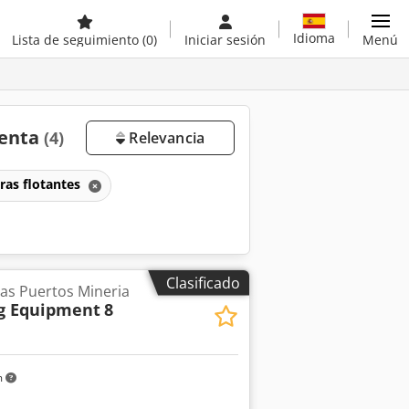
Idioma
Lista de seguimiento
(0)
Iniciar sesión
Menú
venta
(4)
Relevancia
ras flotantes
Clasificado
as Puertos Mineria
ng Equipment
8
m