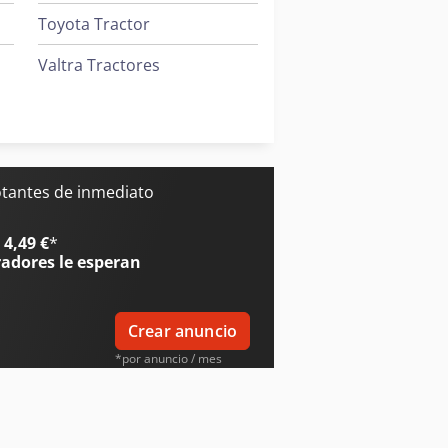
Toyota Tractor
Valtra Tractores
Volvo Miniexcavadoras
Zeppelin Silos
Mitsubishi Aires Acondicionados
otantes de inmediato
4,49 €
*
radores
le esperan
Crear anuncio
*por anuncio / mes