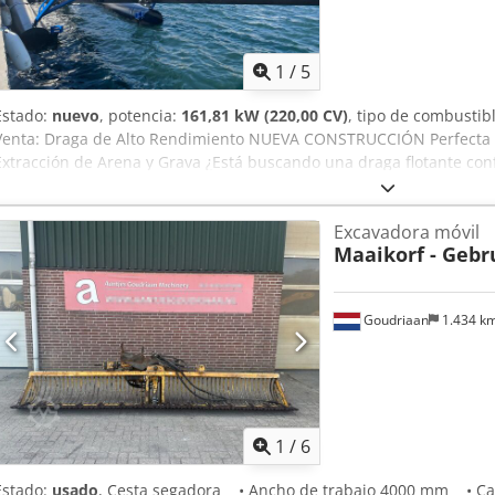
1
/
5
Estado:
nuevo
, potencia:
161,81 kW (220,00 CV)
, tipo de combustib
Venta: Draga de Alto Rendimiento NUEVA CONSTRUCCIÓN Perfecta 
Extracción de Arena y Grava ¿Está buscando una draga flotante conf
de dragado? Esta draga de succión de alta eficiencia y bajo costo 
aplicaciones, incluidas marinas, puertos y operaciones mineras. Cara
Excavadora móvil
Sistema de Succión: Ideal para dragar arena, grava, lodos y más. - A
Maaikorf - Gebr
limpiar puertos, marinas y vías fluviales interiores. - Construcció
prolongado en entornos marinos hostiles. - Operación Eficiente: Ma
de minería y excavación. Dedpfx Adeu Afi Is Iokr Especificaciones: 
Goudriaan
1.434 k
puede personalizar hasta 15 m de profundidad de dragado) - Capac
del motor: 220 hp - Diámetro de la tubería de succión: DN200 Ya s
ampliando un puerto o trabajando en un proyecto de extracción de 
ofrece el rendimiento y la confiabilidad que necesita. Diseñamos 
nuevos, y también disponemos de dragas de segunda mano en stoc
obtener precios y más detalles!
1
/
6
Estado:
usado
, Cesta segadora • Ancho de trabajo 4000 mm • Ca