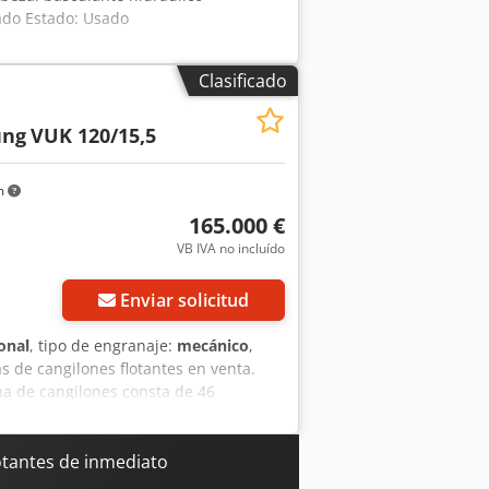
ado Estado: Usado
Clasificado
ung
VUK 120/15,5
m
165.000 €
VB IVA no incluído
Enviar solicitud
onal
, tipo de engranaje:
mecánico
,
as de cangilones flotantes en venta.
a de cangilones consta de 46
va. Capacidad de dragado: 90-120 t/h
: 4 uds, 20 m de longitud, 650 mm de
 el recorrido. La instalación fue
otantes de inmediato
zada recientemente con un convertidor