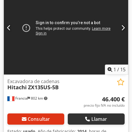
Marcado CE: sí Estado Estado técnico: muy bueno Estado
visual: muy bueno Información financiera Precio: A
consultar Garantía Garantía: De primer propietario,
historial de mantenimiento completo, ¡listo para trabajar
de inmediato! - 80 % sistema de cadenas - Incluye 3
cucharas: 1300 mm, 450 mm y 2000 mm cuchara
niveladora - Opcional con sistema TOPCON 3D de 2021
Cedpfx Asy En Ndjl Ijrf
1
/
15
Excavadora de cadenas
Hitachi
ZX135US-5B
46.400 €
Francia
802 km
precio fijo IVA no incluído
Consultar
Llamar
Estado:
usado
, Año de fabricación:
2014
, horas de