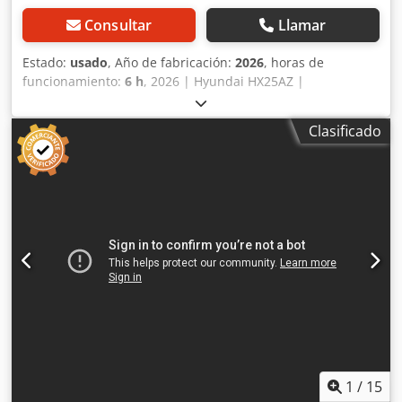
nuestra plataforma.
Consultar
Llamar
Estado:
usado
, Año de fabricación:
2026
, horas de
funcionamiento:
6 h
, 2026 | Hyundai HX25AZ |
Miniexcavadora usada < 7 toneladas | 6 horas 📍
Ubicación: Alemania 🚛 Ofrecemos entrega a su destino.
Clasificado
¡Utilice nuestra calculadora de envío para estimar los
costos de transporte! 💰 Compre ahora por 34 500 EUR o
haga una oferta. El pago contra entrega está disponible
por una tarifa asequible (sujeto a aprobación)* 👷‍♂️
Inspeccionado por un experto independiente 0 puntos de
inspección: 0 aprobados ✅ 0 imperfectos ℹ️ 0 gastos ⚠️ 📌
Comentario del inspector: 📄 ¿Desea ver la inspección
completa, fotos adicionales o un vídeo? Consejo: La
referencia "41077 Equippo" se utiliza habitualmente para
buscar más detalles en línea. 💡 Por qué esta máquina y
nuestro servicio destacan: ✔ Inspección exhaustiva
realizada por profesionales ✔ Entrega en la obra
disponible ✔ Garantía de devolución del dinero ✔
Opciones de pago seguras y flexibles 🔄 ¿Está
1
/
15
considerando otras opciones de equipos? Crodszrnw Sjpfx