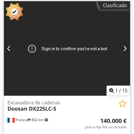
Ancho de cadena de oruga: 60 cm = Más opciones y
Clasificado
accesorios = - Sistema de lubricación central =
Comentarios = Ubicación: Olesa de Monserrat (Barcelona)
Esta excavadora de orugas de ocasión ofrece la flexibilidad
necesaria para realizar prácticamente cualquier trabajo,
ya sea en zonas urbanas o en espacios reducidos, en
puentes o carreteras, con menos costes operativos, menos
paradas y más comodidad. Excavadora de segunda mano a
la venta ideal para excavación de terrenos, carga,
elevación y descarga de materiales por la acción de la
cuchara. Tipología: Orugas Precio de cazos: a consultar
Profundidad excav: 6.670 mm Altura excav: 10.795 mm
Cjdpfx Alsy Nwude Isrf
1
/
15
Excavadora de cadenas
Doosan
DX225LC-5
140.000 €
Francia
802 km
precio fijo IVA no incluído