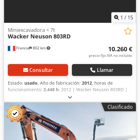
1
/
15
Miniexcavadora < 7t
Wacker Neuson
803RD
10.260 €
Francia
802 km
precio fijo IVA no incluído
Consultar
Llamar
Estado:
usado
, Año de fabricación:
2012
, horas de
funcionamiento:
2.448 h
, 2012 | Wacker Neuson 803RD |
Miniexcavadora usada < 7 t | 2448 horas 📍Ubicación:
Francia 🚛 Entrega disponible en su destino; ¡utilice
Clasificado
nuestra calculadora de envío para estimar los costos de
transporte! Credpozlc Hzjfx Al Ief 💰 Compre ahora por
10.300 EUR o haga una oferta. El pago contra entrega está
disponible por una tarifa asequible (sujeto a aprobación)*
👷‍♂️ Inspeccionado por un experto independiente 53 puntos