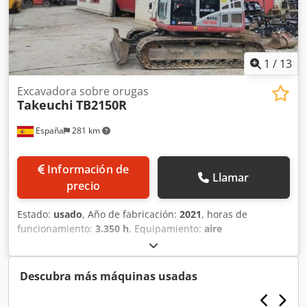
hidráulico y engrase centralizado
1
/
13
Excavadora sobre orugas
Takeuchi
TB2150R
España
281 km
Información de
Llamar
precio
Estado:
usado
, Año de fabricación:
2021
, horas de
funcionamiento:
3.350 h
, Equipamiento:
aire
acondicionado
, Peso en vacío: 16.000 kg Dimensiones
(lxanxal): 777 x 249 x 296 cm Tipo de motor: Deutz DEUTZ
TCD 3.6L4 Ubicación: Pamplona (Navarra) Con la TB2150
Descubra más máquinas usadas
Takeuchi marca las pautas a seguir en productividad,
precisión y confort. La TB2150 conquista en su gama (15t)