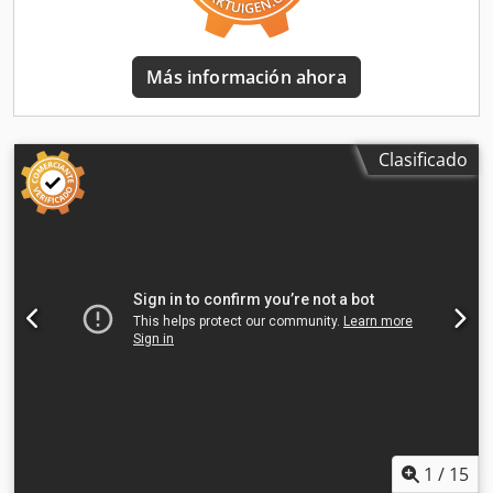
hidráulica es audible. Todas las funciones funcionan
durante la inspección. 📄 ¿Quiere ver el informe completo
de la inspección, fotos adicionales o un vídeo? Consejo: La
Más información ahora
referencia "41100 Equippo" se utiliza habitualmente al
buscar más detalles en línea. 💡 ¿Por qué esta máquina y
nuestro servicio destacan? ✔ Inspección exhaustiva
realizada por profesionales ✔ Entrega en la obra
Clasificado
disponible ✔ Garantía de devolución del dinero ✔
Opciones de pago seguras y flexibles 🔄 ¿Está
considerando otras opciones de equipos? Ofrecemos
herramientas y recursos útiles para todos los propietarios
y operadores de equipos, fácilmente accesibles en nuestra
plataforma.
1
/
15