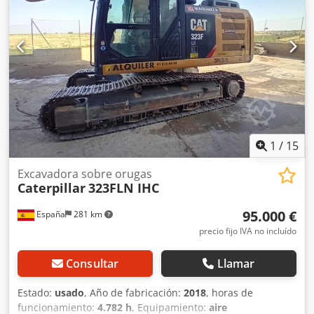
1
/
15
Excavadora sobre orugas
Caterpillar
323FLN IHC
95.000 €
España
281 km
precio fijo IVA no incluído
Consultar
Llamar
Estado:
usado
, Año de fabricación:
2018
, horas de
funcionamiento:
4.782 h
, Equipamiento:
aire