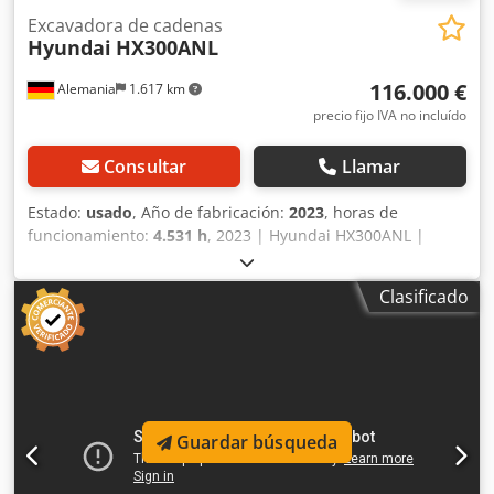
Excavadora de cadenas
Hyundai
HX300ANL
116.000 €
Alemania
1.617 km
precio fijo IVA no incluído
Consultar
Llamar
Estado:
usado
, Año de fabricación:
2023
, horas de
funcionamiento:
4.531 h
, 2023 | Hyundai HX300ANL |
Excavadora de orugas usada | 4531 horas 📍Ubicación:
Alemania 🚛 Entrega disponible a su destino: ¡Utilice
Clasificado
nuestra calculadora de envío para estimar los costos de
transporte! 💰 Compre ahora por 116.000 EUR o haga una
oferta. Pago al momento de la entrega disponible por una
tarifa asequible (sujeto a aprobación)* 👷‍♂️ Inspeccionada
por un experto independiente 64 puntos de inspección, 55
aprobados ✅, 6 con imperfecciones ℹ️, 3 problemas ⚠️. 📌
Guardar búsqueda
Comentario del inspector: Codpfx Aljzrm R Dj Ijrf
Funcionamiento de la excavadora, bomba hidráulica con
ruido, 2 parabrisas delanteros rotos, transmisión ruidosa