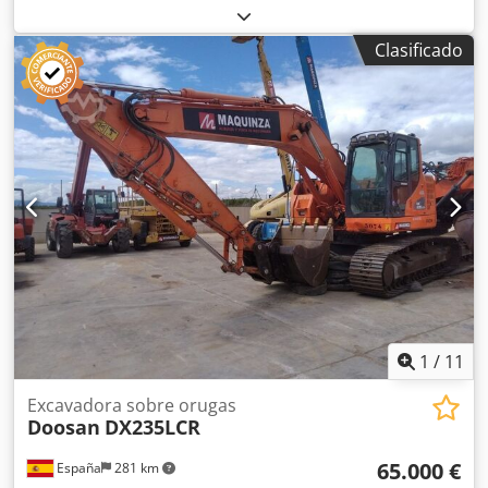
acondicionado
, Peso en vacío: 22.300 kg Dimensiones
(lxanxal): 957 x 255 x 308 cm Ancho de cadena de oruga: 50
Clasificado
cm Crjdpoy Nct Eefx Al Ijf = Más opciones y accesorios = -
Climatizador = Comentarios = Ubicación: Casarrubios del
monte (Toledo) Excavadora de segunda mano de 23,5 tn.
Caterpillar 323FLN IHC a la venta. Excavadora diseñada
para poder trabajar cerca de edificios y en zonas
reducidas, sin disminuir su rendimiento. Tipología: Orugas
Matriculada: No Aire acondicionado: Climatizador Alcance:
9.450 mm Altura excav: 9.240 mm Profundidad excav:
6.290 mm Anchura de la oruga: 500 mm Brazo/Balancín:
5,7 / 2,5 m CE
1
/
11
Excavadora sobre orugas
Doosan
DX235LCR
65.000 €
España
281 km