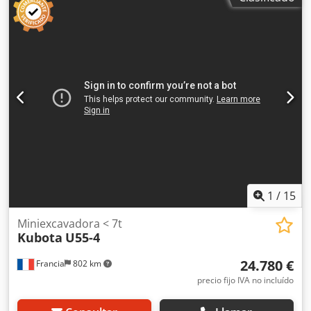
Potencia del motor: 128 kW Profundidad de excavación:
6,71 m Alcance máximo: 10,1 m Fuerza de arranque: 142
kN Credpfx Ajzrv U Ejl Ijf Horas de funcionamiento: 5397
horas Potencia: 129 kW Cumple con la normativa CE: sí
Ancho de las cadenas: 800 mm Estado: Signos de uso,
mensaje de error del motor.
1
/
15
Miniexcavadora < 7t
Kubota
U55-4
24.780 €
Francia
802 km
precio fijo IVA no incluído