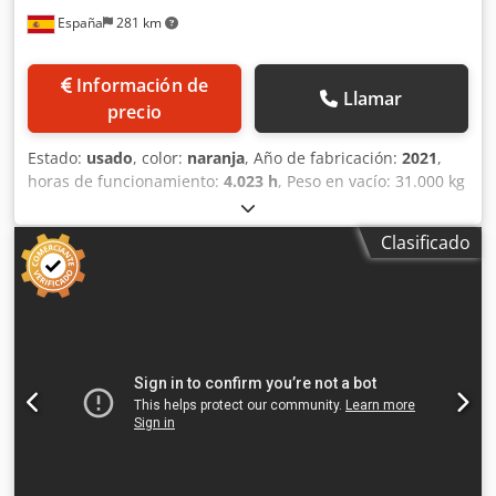
España
281 km
Información de
Llamar
precio
Estado:
usado
, color:
naranja
, Año de fabricación:
2021
,
horas de funcionamiento:
4.023 h
, Peso en vacío: 31.000 kg
Dimensiones (lxanxal): 1077 x 339 x 300 cm Ancho de
cadena de oruga: 60 cm Crsdpfxjzf I Has Al Isf Ubicación:
Clasificado
Madrid (Madrid) Excavadora de orugas usada de 30
toneladas Doosan DX300LC. La excavadora Doosan
DX300LC está diseñada para proporcionar un gran
rendimiento y dar la mayor rentabilidad. Ideal para
excavación de terrenos, carga, elevación y descarga
materiales por la acción de la cuchara. precio: PRECIO A
CONSULTAR Altura de excavación: 10.010 mm Alcance a
nivel: 9.950 mm CE