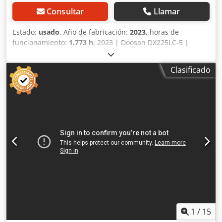
Consultar
Llamar
Estado:
usado
, Año de fabricación:
2023
, horas de
funcionamiento:
1.773 h
, 2023 | Doosan DX225LC-5 |
Excavadora sobre orugas usada | 1773 horas 📍Ubicación:
Francia 🚛 Posibilidad de entrega en su destino. ¡Utilice
Clasificado
nuestra calculadora de envíos para estimar los costos de
transporte! 💰 Compre ahora por 140.000 EUR o haga una
oferta. Pago al momento de la entrega disponible por una
tarifa asequible (sujeto a aprobación)* 👷‍♂️ Inspeccionada
por un experto independiente 67 puntos de inspección, 67
aprobados ✅, 0 imperfecciones ℹ️, 0 gastos ⚠️ 📌
Comentario del inspector: Máquina con muy pocas horas
de uso, en muy buen estado, todo en perfecto estado. 📄
¿Desea ver la inspección completa, fotos adicionales o un
video? Consejo: La referencia "40971 Equippo" se utiliza
comúnmente al buscar más detalles en línea. 💡 ¿Por qué
esta máquina y nuestro servicio destacan? Cjdpfxszkuk Ne
Al Ijrf ✔ Inspección exhaustiva realizada por profesionales
✔ Posibilidad de entrega en la obra ✔ Garantía de
1
/
15
devolución del dinero ✔ Opciones de pago seguras y