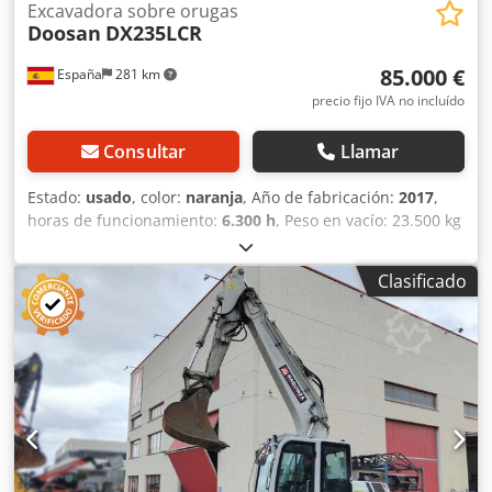
Excavadora sobre orugas
Doosan
DX235LCR
85.000 €
España
281 km
precio fijo IVA no incluído
Consultar
Llamar
Estado:
usado
, color:
naranja
, Año de fabricación:
2017
,
horas de funcionamiento:
6.300 h
, Peso en vacío: 23.500 kg
Ancho de cadena de oruga: 60 cm Ubicación: Lérida
(Lérida) Esta excavadora de orugas de ocasión Doosan
Clasificado
DX235 ofrece la flexibilidad necesaria para realizar
prácticamente cualquier trabajo, ya sea en zonas urbanas
o en espacios reducidos, en puentes o carreteras, con
menos costes operativos, menos paradas y más
comodidad. Excavadora de segunda mano a la venta ideal
para excavación de terrenos, carga, elevación y descarga
materiales por la acción de la cuchara. Precio de cazos: a
consultar Anchura de la oruga: 600 mm CE brazo
monoblock Crodpfjzi Ecaox Al Ief enganche rápido