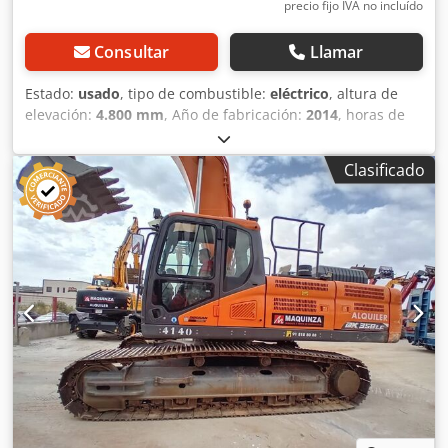
precio fijo IVA no incluído
Consultar
Llamar
Estado:
usado
, tipo de combustible:
eléctrico
, altura de
elevación:
4.800 mm
, Año de fabricación:
2014
, horas de
funcionamiento:
6.320 h
, Peso en vacío: 23.500 kg
Capacidad de carga: 1.800 kg PBV: 25.300 kg Dimensiones
Clasificado
(lxanxal): 900 x 299 x 308 cm Ancho de cadena de oruga: 60
cm = Más opciones y accesorios = - Sistema de lubricación
central Csdpfx Alszb Nc Nj Iorf = Comentarios = Ubicación:
Ribarroja de Turia (Valencia) Esta excavadora de orugas de
ocasión ofrece la flexibilidad necesaria para realizar
prácticamente cualquier trabajo, ya sea en zonas urbanas
o en espacios reducidos, en puentes o carreteras, con
menos costes operativos, menos paradas y más
comodidad. Excavadora de segunda mano a la venta ideal
para excavación de terrenos, carga, elevación y descarga
de materiales por la acción de la cuchara. Tipología:
Orugas Precio de cazos: a consultar Profundidad excav:
6.670 mm Altura excav: 10.795 mm