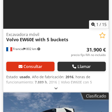
1
/
15
Excavadora móvil
Volvo
EW60E with 5 buckets
31.900 €
Francia
802 km
precio fijo IVA no incluído
Consultar
Llamar
Estado:
usado
, Año de fabricación:
2016
, horas de
funcionamiento:
7.889 h
, 2016 | Volvo EW60E con 5
cucharones | Excavadora móvil usada | 7889 horas 📍
Ubicación: Francia 🚛 Entrega disponible en su destino;
Clasificado
¡utilice nuestra calculadora de envío para estimar los
costes de transporte! 💰 Compre ahora por 31 900 EUR o
haga una oferta. El pago a la entrega está disponible por