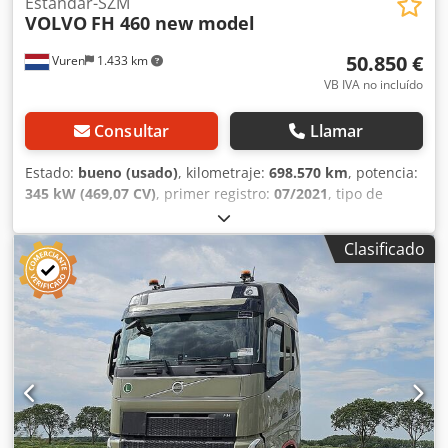
Estándar-SZM
VOLVO
FH 460 new model
50.850 €
Vuren
1.433 km
VB IVA no incluído
Consultar
Llamar
Estado:
bueno (usado)
, kilometraje:
698.570 km
, potencia:
345 kW (469,07 CV)
, primer registro:
07/2021
, tipo de
combustible:
diésel
, tamaño del neumático:
315/70R22,5
,
configuración de ejes:
4x2
, distancia entre ejes:
3.800 mm
,
Clasificado
combustible:
diésel
, color:
blanco
, cabina del conductor:
cabina dormitorio
, tipo de engranaje:
automático
,
número de marchas:
12
, clase de emisión:
Euro 6
,
amortiguación:
acero-aire
, longitud total:
6.250 mm
, ancho
total:
2.550 mm
, altura total:
3.780 mm
, Año de
fabricación:
2021
, Equipamiento:
ABS, Bluetooth, aire
acondicionado, aire acondicionado portátil, calefactor de
estacionamiento, cierre centralizado, control de crucero,
control de tracción, espejo retrovisor eléctrico,
regulación eléctrica de las ventanillas
, = Opciones y