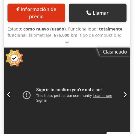
Información de
Llamar
precio
Estado:
como nuevo (usado)
, Funcionalidad:
totalmente
funcional
, kilometraje:
675.000 km
, tipo de combustible:
diésel
, peso máximo de la carga:
26.000 kg
, peso total:
44.000 kg
, configuración de ejes:
6x2
, combustible:
diésel
,
Clasificado
frenos:
retardador
, color:
blanco
, cabina del conductor:
cabina del conductor
, tipo de engranaje:
automático
,
número de marchas:
12
, clase de emisión:
Euro 6
,
amortiguación:
acero-aire
, número de asientos:
2
, Año de
fabricación:
2018
, VOLVO FH13 500 6X2 EURO 6 RETARDER
VOITH EJE DIRECIONAL CAMBIO AUTOMATICO
Cedpfxozpapue Akqjha CLIMATIZADOR ENGANCHE
REMOLQUE CALEFACTOR CAJA DE ALUMNIO GANADO