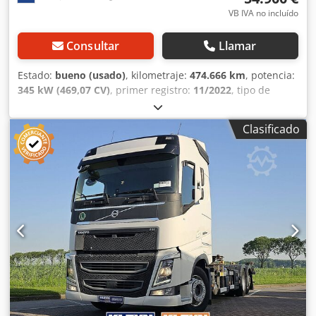
VB IVA no incluído
Consultar
Llamar
Estado:
bueno (usado)
, kilometraje:
474.666 km
, potencia:
345 kW (469,07 CV)
, primer registro:
11/2022
, tipo de
combustible:
diésel
, tamaño del neumático:
315/80R22,5
,
configuración de ejes:
4x2
, distancia entre ejes:
3.800 mm
,
Clasificado
combustible:
diésel
, color:
otro
, cabina del conductor:
cabina dormitorio
, tipo de engranaje:
automático
,
número de marchas:
12
, clase de emisión:
Euro 6
,
amortiguación:
acero-aire
, longitud total:
6.000 mm
, ancho
total:
2.550 mm
, altura total:
3.810 mm
, Año de
fabricación:
2022
, Equipamiento:
ABS, Bluetooth, aire
acondicionado, aire acondicionado portátil, calefacción
del asiento, calefactor de estacionamiento, cierre
centralizado, control de crucero, control de tracción,
espejo retrovisor eléctrico, regulación eléctrica de las
ventanillas
, - Espejos calefactados - Tacógrafo digital -
Eléctrico - Tacógrafo (dispositivo de control) - Fijo -
Globetrotter - Sistema hidráulico - Lámpara LED - Llantas