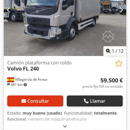
1
/
12
Camión plataforma con toldo
Volvo
FL 240
59.500 €
Villagarcía de Arosa
481 km
precio fijo IVA no incluído
Consultar
Llamar
Estado:
muy bueno (usado)
, Funcionalidad:
totalmente
funcional
, número de máquina/vehículo:
YV2T0W1A0HZ114519
, kilometraje:
93.171 km
, primer