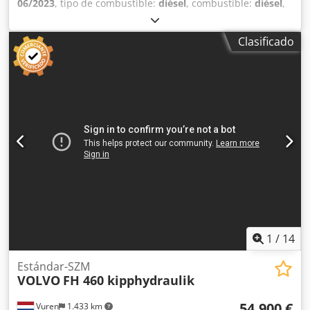
06/2023
, tipo de combustible:
diésel
, combustible:
diésel
,
frenos:
VEB (Consorcio de empresas estatales)
, tipo de
engranaje:
automático
, clase de emisión:
Euro 6
,
Clasificado
amortiguación:
acero-aire
, Equipamiento:
aire
acondicionado, cierre centralizado, retardador
, Camión
tractor, cambio automático, reductora Veb, 330.000 km,
faldones laterales, alerón, aire acondicionado. Precio
indicado más IVA del 22 % + gastos de transferencia de
propiedad. Chedpfxszrpgbj Akqja
1
/
14
Estándar-SZM
VOLVO
FH 460 kipphydraulik
54.900 €
Vuren
1.433 km